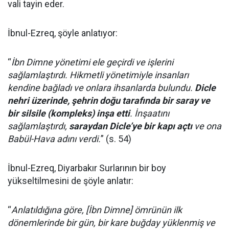
vali tayin eder.
İbnul-Ezreq, şöyle anlatıyor:
“
İbn Dimne yönetimi ele geçirdi ve işlerini
sağlamlaştırdı. Hikmetli yönetimiyle insanları
kendine bağladı ve onlara ihsanlarda bulundu.
Dicle
nehri üzerinde, şehrin doğu tarafında bir saray ve
bir silsile (kompleks) inşa etti
. İnşaatını
sağlamlaştırdı,
saraydan Dicle’ye bir kapı açtı
ve ona
Babül-Hava adını verdi.
” (s. 54)
İbnul-Ezreq, Diyarbakır Surlarının bir boy
yükseltilmesini de şöyle anlatır:
“
Anlatıldığına göre, [İbn Dimne] ömrünün ilk
dönemlerinde bir gün, bir kare buğday yüklenmiş ve