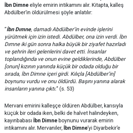
İbn Dimne
eliyle emirin intikamını alır. Kitapta, kalleş
Abdülber’in öldürülmesi şöyle anlatılır:
“
İbn Dımne
, damadı Abdülber’in evinde işlerini
yürütmek için izin istedi. Abdülber, ona izin verdi. İbn
Dımne iki gün sonra halka büyük bir ziyafet hazırladı
ve şehrin ileri gelenlerini davet etti. İnsanlar
toplandığında ve onun evine geldiklerinde, Abdülber
[onun] kızının yanında küçük bir odada olduğu bir
sırada, İbn Dimne içeri girdi. Kılıçla [Abdülber’in]
boynunu vurdu ve onu öldürdü. Başını yanına alarak
insanların yanına çıktı.
” (s. 53)
Mervani emirini kalleşçe öldüren Abdülber, karısıyla
küçük bir odada iken, belki de halvet halindeyken,
kayınbabası
İbn Dimne
boynunu vurarak emirin
intikamını alır. Mervaniler,
İbn Dimne
’yi Diyarbekir’e