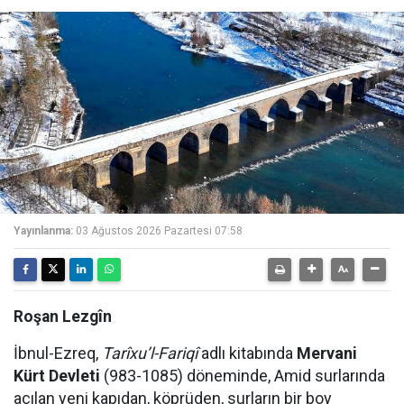
Yayınlanma:
03 Ağustos 2026 Pazartesi 07:58
Roşan Lezgîn
İbnul-Ezreq,
Tarîxu’l-Fariqî
adlı kitabında
Mervani
Kürt Devleti
(983-1085) döneminde, Amid surlarında
açılan yeni kapıdan, köprüden, surların bir boy