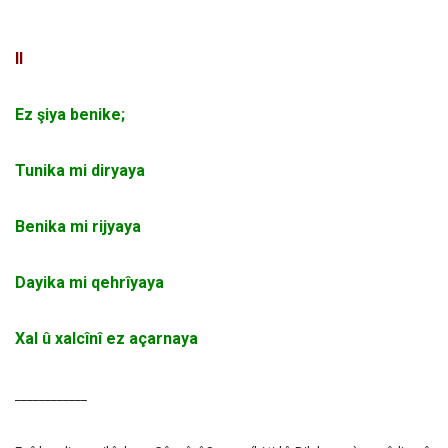
II
Ez şiya benike;
Tunika mi diryaya
Benika mi rijyaya
Dayika mi qehrîyaya
Xal û xalcînî ez açarnaya
____________