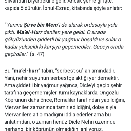
Silvan’dan Diyarbekir’e gelir. Ancak şehre girişte,
kapıda öldürülür. İbnul-Ezreq, kitabında şöyle anlatır:
“
Yanına
Şirve bin Mem
’i de alarak ordusuyla yola
çıktı.
Ma’el-Hurr
denilen yere geldi. O sırada
gökyüzünden şiddetli bir yağmur boşaldı ve sular o
kadar yükseldi ki karşıya geçemediler. Geceyi orada
geçirdiler.
” (s. 47)
Bu “
ma’el-hurr
” tabiri, “serbest su” anlamındadır.
Yani, nehir suyunun serbestçe aktığı yer demektir.
Ama şiddetli bir yağmur yağınca, Dicle’yi geçip şehir
tarafına geçememişler. Kimi kaynaklarda, Ongözlü
Köprünün daha önce, Romalılar tarafından yapıldığını,
Mervaniler zamanında tamir edildiğini, dolayısıyla
Mervanilere ait olmadığını iddia ederler ama bu
anlatımdan, o zaman henüz Dicle Nehri üzerinde
herhangi bir köprünün olmadığını anlıyoruz.