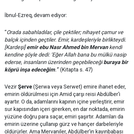
İbnul-Ezreq, devam ediyor:
“
Orada sabahladılar, çile çektiler; nihayet çamur ve
balçık içinden geçtiler. Emir, kardeşleriyle birlikteydi.
[Kardeşi]
emir ebu Nasr Ahmed bin Mervan
kendi
kendine şöyle dedi: ‘Eğer Allah bana bu mülkü nasip
ederse, insanların üzerinden geçebileceği
buraya bir
köprü inşa edeceğim
.'
” (Kitapta s. 47)
Vezir
Şerve
(Şerwa veya Serwet) emire ihanet eder,
emirin öldürülmesi için Amid çarşı reisi Abdülber’i
ayartır. O da, adamlarını kapının içine yerleştirir, emir
sur kapısından içeri girerken, en dar noktada, emirin
yüzüne doğru para saçar, emiri şaşırtır. Adamları da
emirin üzerine çullanıp gürz ve hançer darbeleriyle
öldürürler. Ama Mervaniler, Abdülber’in kayınbabası