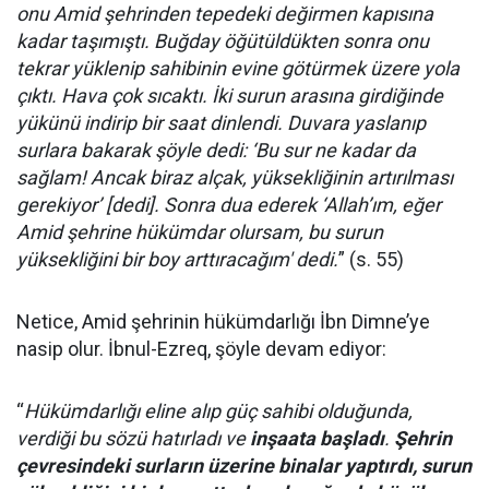
onu Amid şehrinden tepedeki değirmen kapısına
kadar taşımıştı. Buğday öğütüldükten sonra onu
tekrar yüklenip sahibinin evine götürmek üzere yola
çıktı. Hava çok sıcaktı. İki surun arasına girdiğinde
yükünü indirip bir saat dinlendi. Duvara yaslanıp
surlara bakarak şöyle dedi: ‘Bu sur ne kadar da
sağlam! Ancak biraz alçak, yüksekliğinin artırılması
gerekiyor’ [dedi]. Sonra dua ederek ‘Allah’ım, eğer
Amid şehrine hükümdar olursam, bu surun
yüksekliğini bir boy arttıracağım' dedi.
” (s. 55)
Netice, Amid şehrinin hükümdarlığı İbn Dimne’ye
nasip olur. İbnul-Ezreq, şöyle devam ediyor:
“
Hükümdarlığı eline alıp güç sahibi olduğunda,
verdiği bu sözü hatırladı ve
inşaata başladı
.
Şehrin
çevresindeki surların üzerine binalar yaptırdı, surun