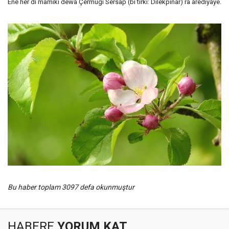
Enê her di mamikî dewa Çêrmûgî Sersap (bi tirkî: Dilekpınar) ra arêdiyayê.
Bu haber toplam 3097 defa okunmuştur
HABERE
YORUM KAT