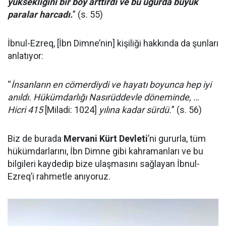
yüksekliğini bir boy arttırdı ve bu uğurda büyük
paralar harcadı.
” (s. 55)
İbnul-Ezreq, [İbn Dimne’nin] kişiliği hakkında da şunları
anlatıyor:
“
İnsanların en cömerdiydi ve hayatı boyunca hep iyi
anıldı. Hükümdarlığı Nasırüddevle döneminde, …
Hicri 415
[Miladi: 1024]
yılına kadar sürdü.
” (s. 56)
Biz de burada
Mervani Kürt Devleti
’ni gururla, tüm
hükümdarlarını, İbn Dimne gibi kahramanları ve bu
bilgileri kaydedip bize ulaşmasını sağlayan İbnul-
Ezreq’i rahmetle anıyoruz.