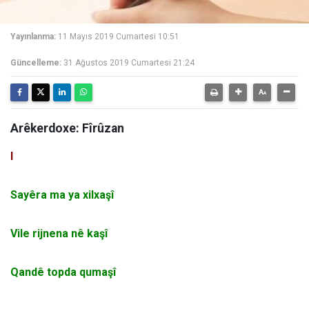
Yayınlanma:
11 Mayıs 2019 Cumartesi 10:51
Güncelleme:
31 Ağustos 2019 Cumartesi 21:24
Arêkerdoxe: Fîrûzan
I
Sayêra ma ya xilxaşî
Vile rijnena nê kaşî
Qandê topda qumaşî