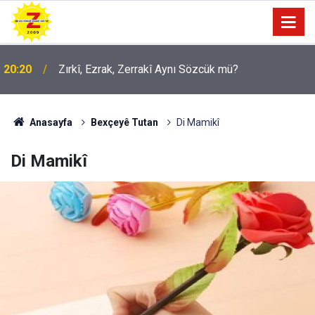
20:20
Zırkî, Ezrak, Zerrakî Aynı Sözcük mü?
09:56
Ji Zilma Partîzanan Nimûneyeka Piçûk
Anasayfa
Bexçeyê Tutan
Di Mamikî
Di Mamikî