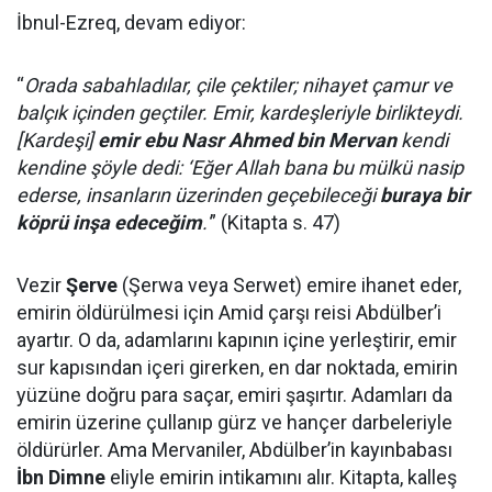
İbnul-Ezreq, devam ediyor:
“
Orada sabahladılar, çile çektiler; nihayet çamur ve
balçık içinden geçtiler. Emir, kardeşleriyle birlikteydi.
[Kardeşi]
emir ebu Nasr Ahmed bin Mervan
kendi
kendine şöyle dedi: ‘Eğer Allah bana bu mülkü nasip
ederse, insanların üzerinden geçebileceği
buraya bir
köprü inşa edeceğim
.'
” (Kitapta s. 47)
Vezir
Şerve
(Şerwa veya Serwet) emire ihanet eder,
emirin öldürülmesi için Amid çarşı reisi Abdülber’i
ayartır. O da, adamlarını kapının içine yerleştirir, emir
sur kapısından içeri girerken, en dar noktada, emirin
yüzüne doğru para saçar, emiri şaşırtır. Adamları da
emirin üzerine çullanıp gürz ve hançer darbeleriyle
öldürürler. Ama Mervaniler, Abdülber’in kayınbabası
İbn Dimne
eliyle emirin intikamını alır. Kitapta, kalleş