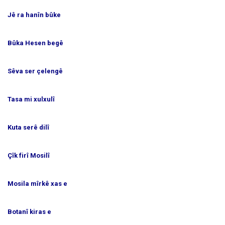
Jê ra hanîn bûke
Bûka Hesen begê
Sêva ser çelengê
Tasa mi xulxulî
Kuta serê dilî
Çîk firî Mosilî
Mosila mîrkê xas e
Botanî kiras e