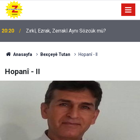
20:20
Zırkî, Ezrak, Zerrakî Aynı Sözcük mü?
09:56
Ji Zilma Partîzanan Nimûneyeka Piçûk
Anasayfa
Bexçeyê Tutan
Hopanî - II
Hopanî - II