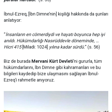
İbnul-Ezreq, [İbn Dimne’nin] kişiliği hakkında da şunları
anlatıyor:
“
İnsanların en cömerdiydi ve hayatı boyunca hep iyi
anıldı. Hükümdarlığı Nasırüddevle döneminde, …
Hicri 415
[Miladi: 1024]
yılına kadar sürdü.
” (s. 56)
Biz de burada
Mervani Kürt Devleti
’ni gururla, tüm
hükümdarlarını, İbn Dimne gibi kahramanları ve bu
bilgileri kaydedip bize ulaşmasını sağlayan İbnul-
Ezreq’i rahmetle anıyoruz.