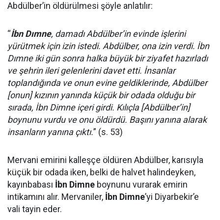
Abdülber’in öldürülmesi şöyle anlatılır:
“
İbn Dımne
, damadı Abdülber’in evinde işlerini
yürütmek için izin istedi. Abdülber, ona izin verdi. İbn
Dımne iki gün sonra halka büyük bir ziyafet hazırladı
ve şehrin ileri gelenlerini davet etti. İnsanlar
toplandığında ve onun evine geldiklerinde, Abdülber
[onun] kızının yanında küçük bir odada olduğu bir
sırada, İbn Dimne içeri girdi. Kılıçla [Abdülber’in]
boynunu vurdu ve onu öldürdü. Başını yanına alarak
insanların yanına çıktı.
” (s. 53)
Mervani emirini kalleşçe öldüren Abdülber, karısıyla
küçük bir odada iken, belki de halvet halindeyken,
kayınbabası
İbn Dimne
boynunu vurarak emirin
intikamını alır. Mervaniler,
İbn Dimne
’yi Diyarbekir’e
vali tayin eder.