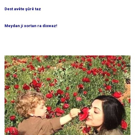
Dest avête şûrê taz
Meydan ji xortan ra dixwaz!