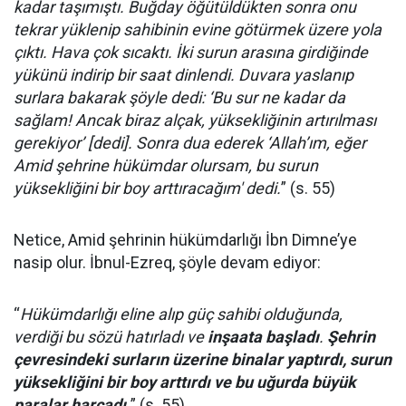
kadar taşımıştı. Buğday öğütüldükten sonra onu
tekrar yüklenip sahibinin evine götürmek üzere yola
çıktı. Hava çok sıcaktı. İki surun arasına girdiğinde
yükünü indirip bir saat dinlendi. Duvara yaslanıp
surlara bakarak şöyle dedi: ‘Bu sur ne kadar da
sağlam! Ancak biraz alçak, yüksekliğinin artırılması
gerekiyor’ [dedi]. Sonra dua ederek ‘Allah’ım, eğer
Amid şehrine hükümdar olursam, bu surun
yüksekliğini bir boy arttıracağım' dedi.
” (s. 55)
Netice, Amid şehrinin hükümdarlığı İbn Dimne’ye
nasip olur. İbnul-Ezreq, şöyle devam ediyor:
“
Hükümdarlığı eline alıp güç sahibi olduğunda,
verdiği bu sözü hatırladı ve
inşaata başladı
.
Şehrin
çevresindeki surların üzerine binalar yaptırdı, surun
yüksekliğini bir boy arttırdı ve bu uğurda büyük
paralar harcadı.
” (s. 55)