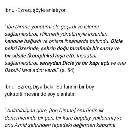
İbnul-Ezreq, şöyle anlatıyor:
“
İbn Dimne yönetimi ele geçirdi ve işlerini
sağlamlaştırdı. Hikmetli yönetimiyle insanları
kendine bağladı ve onlara ihsanlarda bulundu.
Dicle
nehri üzerinde, şehrin doğu tarafında bir saray ve
bir silsile (kompleks) inşa etti
. İnşaatını
sağlamlaştırdı,
saraydan Dicle’ye bir kapı açtı
ve ona
Babül-Hava adını verdi.
” (s. 54)
İbnul-Ezreq, Diyarbakır Surlarının bir boy
yükseltilmesini de şöyle anlatır:
“
Anlatıldığına göre, [İbn Dimne] ömrünün ilk
dönemlerinde bir gün, bir kare buğday yüklenmiş ve
onu Amid şehrinden tepedeki değirmen kapısına