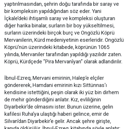
yaptırılmasından, şehrin doğu tarafında bir saray ve
bir kompleksin yapıldığından söz eder. Yani
İçkale’deki ihtişamlı saray ve kompleksi oluşturan
diğer harika binalar, surların bir boy yükseltilmesi,
surların üzerindeki birçok burç ve Ongözlü Köprü
Mervanilerin, Kürd medeniyetinin eserleridir. Ongözlü
Köprü’nün üzerindeki kitabede, köprünün 1065
yılında, Mervaniler tarafından yapıldığı yazılıdır zaten.
Köprü, Kürdçede “Pira Mervanîyan” olarak adlandırılır.
İbnul-Ezreq, Mervani emirinin, Halep’e elçiler
göndererek, Hamdani emirinin kızı Sittünnas'ı
kendisine istettiğini, peşin olarak iki yüz bin dirhem
de mehir gönderdiğini anlatır. Kız, evliliğinin
Diyarbekir’de olmasını ister. Bunun üzerine, gelin
kafilesi Ruha’ya ulaştığı haberi gelince, emir de
Silvan’dan Diyarbekir’e gelir. Ancak şehre girişte,
kapıda öldürülür. İbnul-Ezreq, kitabında şöyle anlatır: