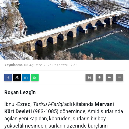
Yayınlanma:
03 Ağustos 2026 Pazartesi 07:58
Roşan Lezgîn
İbnul-Ezreq,
Tarîxu’l-Fariqî
adlı kitabında
Mervani
Kürt Devleti
(983-1085) döneminde, Amid surlarında
açılan yeni kapıdan, köprüden, surların bir boy
yükseltilmesinden, surların üzerinde burçların