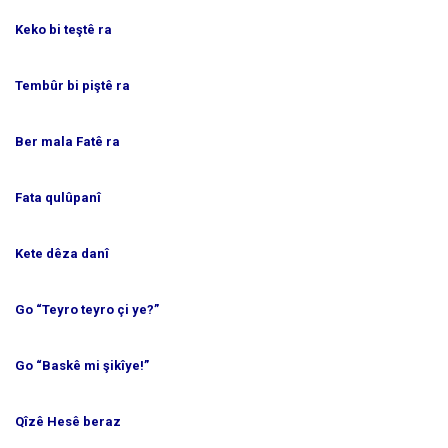
Keko bi teştê ra
Tembûr bi piştê ra
Ber mala Fatê ra
Fata qulûpanî
Kete dêza danî
Go “Teyro teyro çi ye?”
Go “Baskê mi şikîye!”
Qîzê Hesê beraz