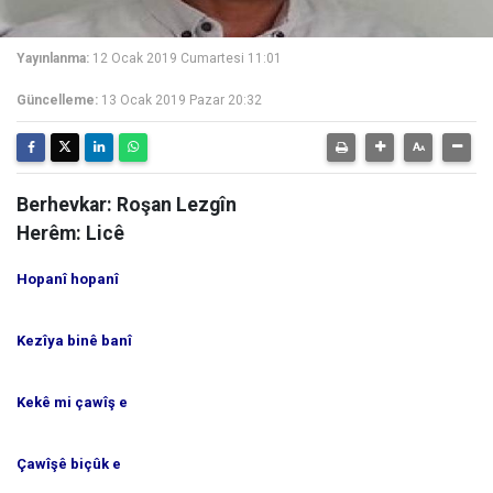
Yayınlanma:
12 Ocak 2019 Cumartesi 11:01
Güncelleme:
13 Ocak 2019 Pazar 20:32
Berhevkar: Roşan Lezgîn
Herêm: Licê
Hopanî hopanî
Kezîya binê banî
Kekê mi çawîş e
Çawîşê biçûk e