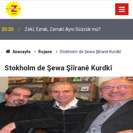
09:56
Ji Zilma Partîzanan Nimûneyeka Piçûk
Anasayfa
Rojane
Stokholm de Şewa Şîîranê Kurdkî
Stokholm de Şewa Şîîranê Kurdkî