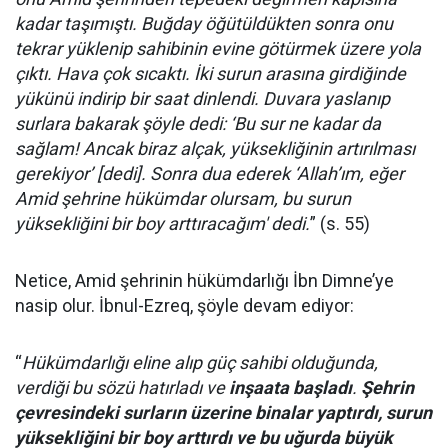
kadar taşımıştı. Buğday öğütüldükten sonra onu
tekrar yüklenip sahibinin evine götürmek üzere yola
çıktı. Hava çok sıcaktı. İki surun arasına girdiğinde
yükünü indirip bir saat dinlendi. Duvara yaslanıp
surlara bakarak şöyle dedi: ‘Bu sur ne kadar da
sağlam! Ancak biraz alçak, yüksekliğinin artırılması
gerekiyor’ [dedi]. Sonra dua ederek ‘Allah’ım, eğer
Amid şehrine hükümdar olursam, bu surun
yüksekliğini bir boy arttıracağım' dedi.
” (s. 55)
Netice, Amid şehrinin hükümdarlığı İbn Dimne’ye
nasip olur. İbnul-Ezreq, şöyle devam ediyor:
“
Hükümdarlığı eline alıp güç sahibi olduğunda,
verdiği bu sözü hatırladı ve
inşaata başladı
.
Şehrin
çevresindeki surların üzerine binalar yaptırdı, surun
yüksekliğini bir boy arttırdı ve bu uğurda büyük