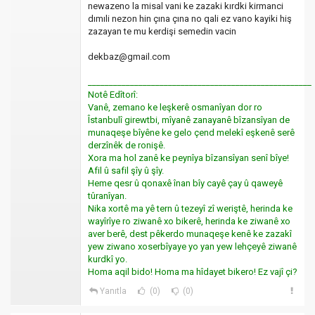
newazeno la misal vani ke zazaki kırdki kirmanci
dımıli nezon hin çına çına no qali ez vano kayiki hiş
zazayan te mu kerdişi semedin vacin
dekbaz@gmail.com
_____________________________________________________
Notê Edîtorî:
Vanê, zemano ke leşkerê osmanîyan dor ro
Îstanbulî girewtbi, mîyanê zanayanê bîzansîyan de
munaqeşe bîyêne ke gelo çend melekî eşkenê serê
derzînêk de ronişê.
Xora ma hol zanê ke peynîya bîzansîyan senî bîye!
Afil û safil şîy û şîy.
Heme qesr û qonaxê înan bîy cayê çay û qaweyê
tûranîyan.
Nika xortê ma yê tern û tezeyî zî weriştê, herinda ke
wayîrîye ro ziwanê xo bikerê, herinda ke ziwanê xo
aver berê, dest pêkerdo munaqeşe kenê ke zazakî
yew ziwano xoserbîyaye yo yan yew lehçeyê ziwanê
kurdkî yo.
Homa aqil bido! Homa ma hîdayet bikero! Ez vajî çi?
Yanıtla
(0)
(0)