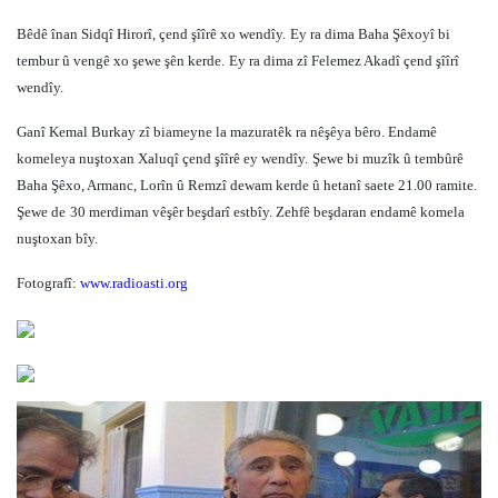
Bêdê înan Sidqî Hirorî, çend şîîrê xo wendîy.
Ey ra dima Baha Şêxoyî bi
tembur û vengê xo şewe şên kerde.
Ey ra dima zî Felemez Akadî çend şîîrî
wendîy.
Ganî Kemal Burkay zî biameyne la mazuratêk ra nêşêya bêro. Endamê
komeleya nuştoxan Xaluqî çend şîîrê ey wendîy.
Şewe bi muzîk û tembûrê
Baha Şêxo, Armanc, Lorîn û Remzî dewam kerde û hetanî saete 21.00 ramite.
Şewe de
30 merdiman vêşêr beşdarî estbîy. Zehfê beşdaran endamê komela
nuştoxan bîy.
Fotografî:
www.radioasti.org