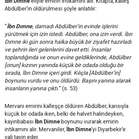
İbn Dimne
eliyle emirin intikamını alır. Kitapta, kalleş
Abdülber’in öldürülmesi şöyle anlatılır:
“
İbn Dımne
, damadı Abdülber’in evinde işlerini
yürütmek için izin istedi. Abdülber, ona izin verdi. İbn
Dımne iki gün sonra halka büyük bir ziyafet hazırladı
ve şehrin ileri gelenlerini davet etti. İnsanlar
toplandığında ve onun evine geldiklerinde, Abdülber
[onun] kızının yanında küçük bir odada olduğu bir
sırada, İbn Dimne içeri girdi. Kılıçla [Abdülber’in]
boynunu vurdu ve onu öldürdü. Başını yanına alarak
insanların yanına çıktı.
” (s. 53)
Mervani emirini kalleşçe öldüren Abdülber, karısıyla
küçük bir odada iken, belki de halvet halindeyken,
kayınbabası
İbn Dimne
boynunu vurarak emirin
intikamını alır. Mervaniler,
İbn Dimne
’yi Diyarbekir’e
vali tayin eder.