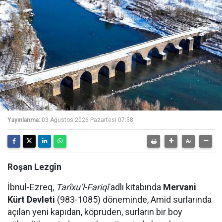
Yayınlanma:
03 Ağustos 2026 Pazartesi 07:58
Roşan Lezgîn
İbnul-Ezreq,
Tarîxu’l-Fariqî
adlı kitabında
Mervani
Kürt Devleti
(983-1085) döneminde, Amid surlarında
açılan yeni kapıdan, köprüden, surların bir boy