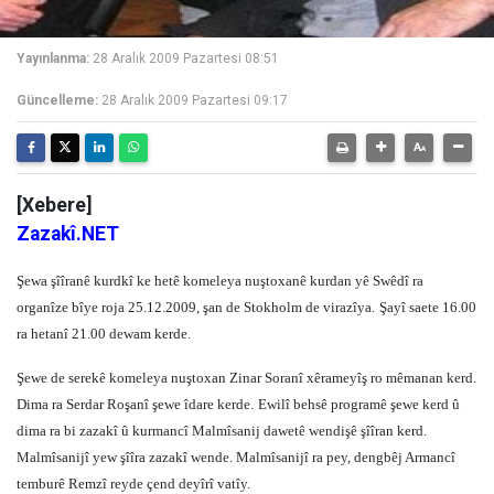
Yayınlanma:
28 Aralık 2009 Pazartesi 08:51
Güncelleme:
28 Aralık 2009 Pazartesi 09:17
[Xebere]
Zazakî.NET
Şewa şîîranê kurdkî ke hetê komeleya nuştoxanê kurdan yê Swêdî ra
organîze bîye roja 25.12.2009, şan de Stokholm de virazîya.
Şayî saete 16.00
ra hetanî 21.00 dewam kerde.
Şewe de serekê komeleya nuştoxan Zinar Soranî xêrameyîş ro mêmanan kerd.
Dima ra Serdar Roşanî şewe îdare kerde.
Ewilî behsê programê şewe kerd û
dima ra bi zazakî û kurmancî Malmîsanij dawetê wendişê şîîran kerd.
Malmîsanijî yew şîîra zazakî wende.
Malmîsanijî ra pey, dengbêj Armancî
temburê Remzî reyde çend deyîrî vatîy.