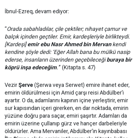
İbnul-Ezreq, devam ediyor:
“
Orada sabahladılar, çile çektiler; nihayet çamur ve
balçık içinden geçtiler. Emir, kardeşleriyle birlikteydi.
[Kardeşi]
emir ebu Nasr Ahmed bin Mervan
kendi
kendine şöyle dedi: ‘Eğer Allah bana bu mülkü nasip
ederse, insanların üzerinden geçebileceği
buraya bir
köprü inşa edeceğim
.'
” (Kitapta s. 47)
Vezir
Şerve
(Şerwa veya Serwet) emire ihanet eder,
emirin öldürülmesi için Amid çarşı reisi Abdülber’i
ayartır. O da, adamlarını kapının içine yerleştirir, emir
sur kapısından içeri girerken, en dar noktada, emirin
yüzüne doğru para saçar, emiri şaşırtır. Adamları da
emirin üzerine çullanıp gürz ve hançer darbeleriyle
öldürürler. Ama Mervaniler, Abdülber’in kayınbabası