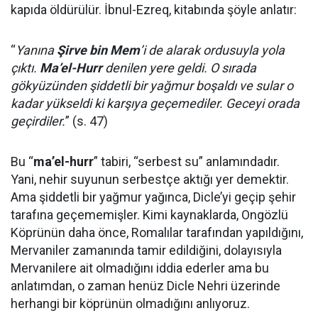
kapıda öldürülür. İbnul-Ezreq, kitabında şöyle anlatır:
“
Yanına
Şirve bin Mem
’i de alarak ordusuyla yola
çıktı.
Ma’el-Hurr
denilen yere geldi. O sırada
gökyüzünden şiddetli bir yağmur boşaldı ve sular o
kadar yükseldi ki karşıya geçemediler. Geceyi orada
geçirdiler.
” (s. 47)
Bu “
ma’el-hurr
” tabiri, “serbest su” anlamındadır.
Yani, nehir suyunun serbestçe aktığı yer demektir.
Ama şiddetli bir yağmur yağınca, Dicle’yi geçip şehir
tarafına geçememişler. Kimi kaynaklarda, Ongözlü
Köprünün daha önce, Romalılar tarafından yapıldığını,
Mervaniler zamanında tamir edildiğini, dolayısıyla
Mervanilere ait olmadığını iddia ederler ama bu
anlatımdan, o zaman henüz Dicle Nehri üzerinde
herhangi bir köprünün olmadığını anlıyoruz.