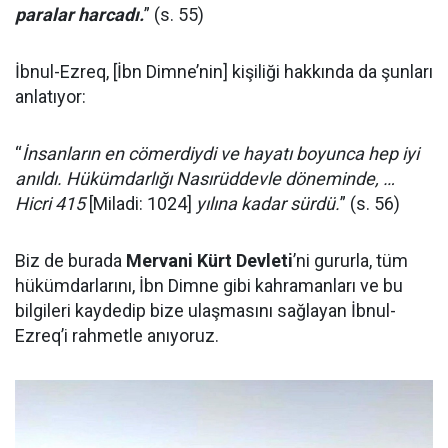
paralar harcadı.
” (s. 55)
İbnul-Ezreq, [İbn Dimne’nin] kişiliği hakkında da şunları
anlatıyor:
“
İnsanların en cömerdiydi ve hayatı boyunca hep iyi
anıldı. Hükümdarlığı Nasırüddevle döneminde, …
Hicri 415
[Miladi: 1024]
yılına kadar sürdü.
” (s. 56)
Biz de burada
Mervani Kürt Devleti
’ni gururla, tüm
hükümdarlarını, İbn Dimne gibi kahramanları ve bu
bilgileri kaydedip bize ulaşmasını sağlayan İbnul-
Ezreq’i rahmetle anıyoruz.