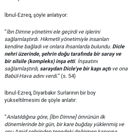
İbnul-Ezreq, şöyle anlatıyor:
“
İbn Dimne yönetimi ele geçirdi ve işlerini
sağlamlaştırdı. Hikmetli yönetimiyle insanları
kendine bağladı ve onlara ihsanlarda bulundu.
Dicle
nehri üzerinde, şehrin doğu tarafında bir saray ve
bir silsile (kompleks) inşa etti
. İnşaatını
sağlamlaştırdı,
saraydan Dicle’ye bir kapı açtı
ve ona
Babül-Hava adını verdi.
” (s. 54)
İbnul-Ezreq, Diyarbakır Surlarının bir boy
yükseltilmesini de şöyle anlatır:
“
Anlatıldığına göre, [İbn Dimne] ömrünün ilk
dönemlerinde bir gün, bir kare buğday yüklenmiş ve
onu Amid şehrinden tepedeki değirmen kapısına