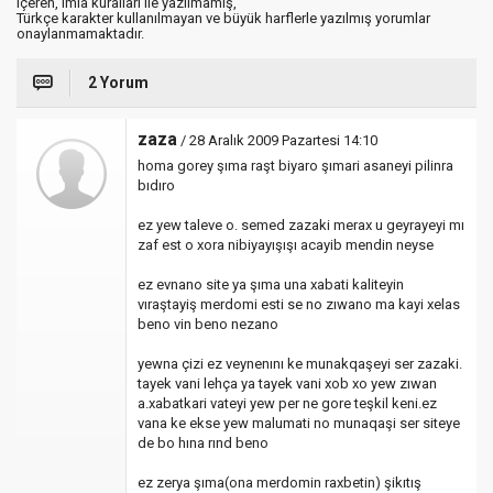
içeren, imla kuralları ile yazılmamış,
Türkçe karakter kullanılmayan ve büyük harflerle yazılmış yorumlar
onaylanmamaktadır.
2 Yorum
zaza
/ 28 Aralık 2009 Pazartesi 14:10
homa gorey şıma raşt biyaro şımari asaneyi pilinra
bıdıro
ez yew taleve o. semed zazaki merax u geyrayeyi mı
zaf est o xora nibiyayışışı acayib mendin neyse
ez evnano site ya şıma una xabati kaliteyin
vıraştayiş merdomi esti se no zıwano ma kayi xelas
beno vin beno nezano
yewna çizi ez veynenını ke munakqaşeyi ser zazaki.
tayek vani lehça ya tayek vani xob xo yew zıwan
a.xabatkari vateyi yew per ne gore teşkil keni.ez
vana ke ekse yew malumati no munaqaşi ser siteye
de bo hına rınd beno
ez zerya şıma(ona merdomin raxbetin) şikıtış