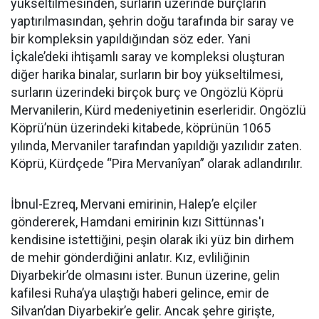
yükseltilmesinden, surların üzerinde burçların
yaptırılmasından, şehrin doğu tarafında bir saray ve
bir kompleksin yapıldığından söz eder. Yani
İçkale’deki ihtişamlı saray ve kompleksi oluşturan
diğer harika binalar, surların bir boy yükseltilmesi,
surların üzerindeki birçok burç ve Ongözlü Köprü
Mervanilerin, Kürd medeniyetinin eserleridir. Ongözlü
Köprü’nün üzerindeki kitabede, köprünün 1065
yılında, Mervaniler tarafından yapıldığı yazılıdır zaten.
Köprü, Kürdçede “Pira Mervanîyan” olarak adlandırılır.
İbnul-Ezreq, Mervani emirinin, Halep’e elçiler
göndererek, Hamdani emirinin kızı Sittünnas'ı
kendisine istettiğini, peşin olarak iki yüz bin dirhem
de mehir gönderdiğini anlatır. Kız, evliliğinin
Diyarbekir’de olmasını ister. Bunun üzerine, gelin
kafilesi Ruha’ya ulaştığı haberi gelince, emir de
Silvan’dan Diyarbekir’e gelir. Ancak şehre girişte,