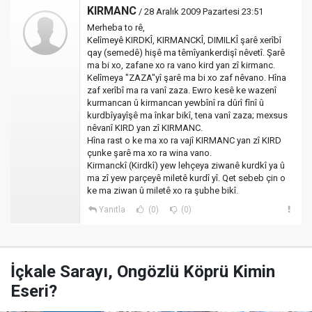
KIRMANC
/ 28 Aralık 2009 Pazartesi 23:51
Merheba to rê,
Kelîmeyê KIRDKÎ, KIRMANCKÎ, DIMILKÎ şarê xerîbî
qay (semedê) hişê ma têmîyankerdişî nêvetî. Şarê
ma bi xo, zafane xo ra vano kird yan zî kirmanc.
Kelîmeya "ZAZA"yî şarê ma bi xo zaf nêvano. Hîna
zaf xerîbî ma ra vanî zaza. Ewro kesê ke wazenî
kurmancan û kirmancan yewbînî ra dûrî fînî û
kurdbîyayîşê ma înkar bikî, tena vanî zaza; mexsus
nêvanî KIRD yan zî KIRMANC.
Hîna rast o ke ma xo ra vajî KIRMANC yan zî KIRD
çunke şarê ma xo ra wina vano.
Kirmanckî (Kirdkî) yew lehçeya ziwanê kurdkî ya û
ma zî yew parçeyê miletê kurdî yî. Qet sebeb çin o
ke ma ziwan û miletê xo ra şubhe bikî.
Yanıtla
(0)
(0)
İçkale Sarayı, Ongözlü Köprü Kimin
Eseri?