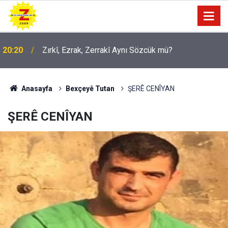
09:56
Ji Zilma Partîzanan Nimûneyeka Piçûk
Anasayfa
Bexçeyê Tutan
ŞERÊ CENÎYAN
ŞERÊ CENÎYAN