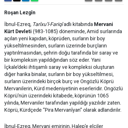
Roşan Lezgîn
İbnul-Ezreq,
Tarîxu’l-Fariqî
adlı kitabında
Mervani
Kürt Devleti
(983-1085) döneminde, Amid surlarında
açılan yeni kapıdan, köprüden, surların bir boy
yükseltilmesinden, surların üzerinde burçların
yaptırılmasından, şehrin doğu tarafında bir saray ve
bir kompleksin yapıldığından söz eder. Yani
İçkale’deki ihtişamlı saray ve kompleksi oluşturan
diğer harika binalar, surların bir boy yükseltilmesi,
surların üzerindeki birçok burç ve Ongözlü Köprü
Mervanilerin, Kürd medeniyetinin eserleridir. Ongözlü
Köprü’nün üzerindeki kitabede, köprünün 1065
yılında, Mervaniler tarafından yapıldığı yazılıdır zaten.
Köprü, Kürdçede “Pira Mervanîyan” olarak adlandırılır.
İbnul-Ezreq, Mervani emirinin, Halep’e elçiler