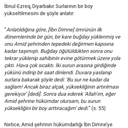
İbnul-Ezreq, Diyarbakır Surlarının bir boy
yükseltilmesini de şöyle anlatır:
“
Anlatıldığına göre, [İbn Dimne] ömrünün ilk
dönemlerinde bir gün, bir kare buğday yüklenmiş ve
onu Amid şehrinden tepedeki değirmen kapısına
kadar taşımıştı. Buğday öğütüldükten sonra onu
tekrar yüklenip sahibinin evine götürmek üzere yola
çıktı. Hava çok sıcaktı. İki surun arasına girdiğinde
yükünü indirip bir saat dinlendi. Duvara yaslanıp
surlara bakarak şöyle dedi: ‘Bu sur ne kadar da
sağlam! Ancak biraz alçak, yüksekliğinin artırılması
gerekiyor’ [dedi]. Sonra dua ederek ‘Allah’ım, eğer
Amid şehrine hükümdar olursam, bu surun
yüksekliğini bir boy arttıracağım' dedi.
” (s. 55)
Netice, Amid şehrinin hükümdarlığı İbn Dimne’ye