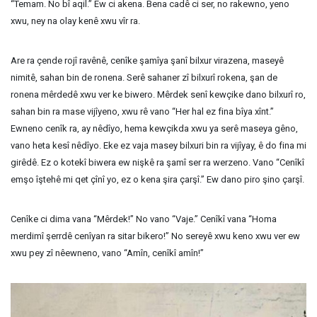
“Temam. No bî aqil.” Ew ci akena. Bena cadê ci ser, no rakewno, yeno
xwu, ney na olay kenê xwu vîr ra.
Are ra çende rojî ravênê, cenîke şamîya şanî bilxur virazena, maseyê
nimitê, sahan bin de ronena. Serê sahaner zî bilxurî rokena, şan de
ronena mêrdedê xwu ver ke biwero. Mêrdek senî kewçike dano bilxurî ro,
sahan bin ra mase vijîyeno, xwu rê vano “Her hal ez fina bîya xînt.”
Ewneno cenîk ra, ay nêdîyo, hema kewçikda xwu ya serê maseya gêno,
vano heta kesî nêdîyo. Eke ez vaja masey bilxuri bin ra vijîyay, ê do fina mi
girêdê. Ez o kotekî biwera ew nişkê ra şamî ser ra werzeno. Vano “Cenîkî
emşo îştehê mi qet çînî yo, ez o kena şira çarşî.” Ew dano piro şino çarşî.
Cenîke ci dima vana “Mêrdek!” No vano “Vaje.” Cenîkî vana “Homa
merdimî şerrdê cenîyan ra sitar bikero!” No sereyê xwu keno xwu ver ew
xwu pey zî nêewneno, vano “Amîn, cenîkî amîn!”