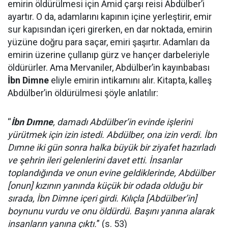
emirin öldürülmesi için Amid çarşı reisi Abdülber’i
ayartır. O da, adamlarını kapının içine yerleştirir, emir
sur kapısından içeri girerken, en dar noktada, emirin
yüzüne doğru para saçar, emiri şaşırtır. Adamları da
emirin üzerine çullanıp gürz ve hançer darbeleriyle
öldürürler. Ama Mervaniler, Abdülber’in kayınbabası
İbn Dimne
eliyle emirin intikamını alır. Kitapta, kalleş
Abdülber’in öldürülmesi şöyle anlatılır:
“
İbn Dımne
, damadı Abdülber’in evinde işlerini
yürütmek için izin istedi. Abdülber, ona izin verdi. İbn
Dımne iki gün sonra halka büyük bir ziyafet hazırladı
ve şehrin ileri gelenlerini davet etti. İnsanlar
toplandığında ve onun evine geldiklerinde, Abdülber
[onun] kızının yanında küçük bir odada olduğu bir
sırada, İbn Dimne içeri girdi. Kılıçla [Abdülber’in]
boynunu vurdu ve onu öldürdü. Başını yanına alarak
insanların yanına çıktı.
” (s. 53)