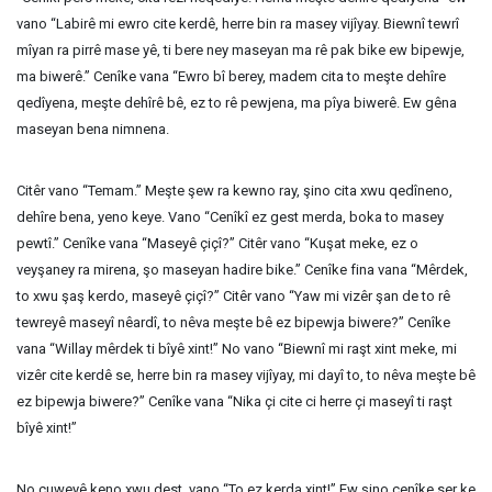
vano “Labirê mi ewro cite kerdê, herre bin ra masey vijîyay. Biewnî tewrî
mîyan ra pirrê mase yê, ti bere ney maseyan ma rê pak bike ew bipewje,
ma biwerê.” Cenîke vana “Ewro bî berey, madem cita to meşte dehîre
qedîyena, meşte dehîrê bê, ez to rê pewjena, ma pîya biwerê. Ew gêna
maseyan bena nimnena.
Citêr vano “Temam.” Meşte şew ra kewno ray, şino cita xwu qedîneno,
dehîre bena, yeno keye. Vano “Cenîkî ez gest merda, boka to masey
pewtî.” Cenîke vana “Maseyê çiçî?” Citêr vano “Kuşat meke, ez o
veyşaney ra mirena, şo maseyan hadire bike.” Cenîke fina vana “Mêrdek,
to xwu şaş kerdo, maseyê çiçî?” Citêr vano “Yaw mi vizêr şan de to rê
tewreyê maseyî nêardî, to nêva meşte bê ez bipewja biwere?” Cenîke
vana “Willay mêrdek ti bîyê xint!” No vano “Biewnî mi raşt xint meke, mi
vizêr cite kerdê se, herre bin ra masey vijîyay, mi dayî to, to nêva meşte bê
ez bipewja biwere?” Cenîke vana “Nika çi cite ci herre çi maseyî ti raşt
bîyê xint!”
No çuweyê keno xwu dest, vano “To ez kerda xint!” Ew şino cenîke ser ke