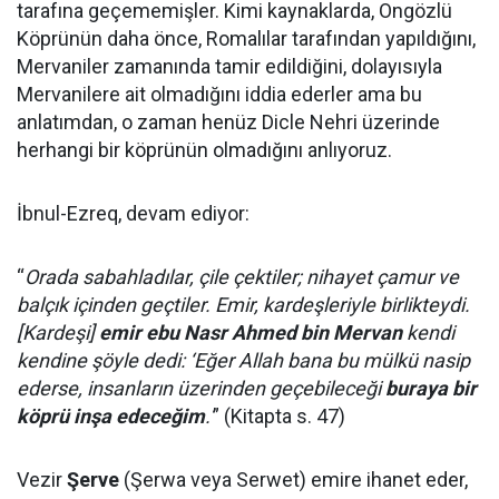
tarafına geçememişler. Kimi kaynaklarda, Ongözlü
Köprünün daha önce, Romalılar tarafından yapıldığını,
Mervaniler zamanında tamir edildiğini, dolayısıyla
Mervanilere ait olmadığını iddia ederler ama bu
anlatımdan, o zaman henüz Dicle Nehri üzerinde
herhangi bir köprünün olmadığını anlıyoruz.
İbnul-Ezreq, devam ediyor:
“
Orada sabahladılar, çile çektiler; nihayet çamur ve
balçık içinden geçtiler. Emir, kardeşleriyle birlikteydi.
[Kardeşi]
emir ebu Nasr Ahmed bin Mervan
kendi
kendine şöyle dedi: ‘Eğer Allah bana bu mülkü nasip
ederse, insanların üzerinden geçebileceği
buraya bir
köprü inşa edeceğim
.'
” (Kitapta s. 47)
Vezir
Şerve
(Şerwa veya Serwet) emire ihanet eder,