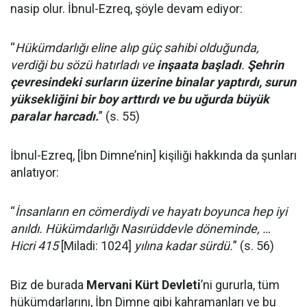
nasip olur. İbnul-Ezreq, şöyle devam ediyor:
“
Hükümdarlığı eline alıp güç sahibi olduğunda,
verdiği bu sözü hatırladı ve
inşaata başladı
.
Şehrin
çevresindeki surların üzerine binalar yaptırdı, surun
yüksekliğini bir boy arttırdı ve bu uğurda büyük
paralar harcadı.
” (s. 55)
İbnul-Ezreq, [İbn Dimne’nin] kişiliği hakkında da şunları
anlatıyor:
“
İnsanların en cömerdiydi ve hayatı boyunca hep iyi
anıldı. Hükümdarlığı Nasırüddevle döneminde, …
Hicri 415
[Miladi: 1024]
yılına kadar sürdü.
” (s. 56)
Biz de burada
Mervani Kürt Devleti
’ni gururla, tüm
hükümdarlarını, İbn Dimne gibi kahramanları ve bu