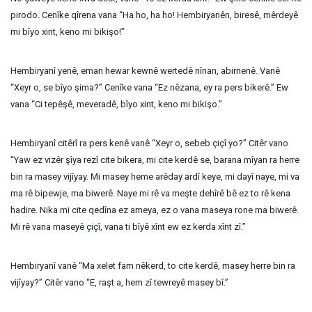
pirodo. Cenîke qîrena vana “Ha ho, ha ho! Hembiryanên, biresê, mêrdeyê
mi bîyo xint, keno mi bikişo!”
Hembiryanî yenê, eman hewar kewnê wertedê nînan, abirnenê. Vanê
“Xeyr o, se bîyo şima?” Cenîke vana “Ez nêzana, ey ra pers bikerê.” Ew
vana “Ci tepêşê, meveradê, bîyo xint, keno mi bikişo.”
Hembiryanî citêrî ra pers kenê vanê “Xeyr o, sebeb çiçî yo?” Citêr vano
“Yaw ez vizêr şîya rezî cite bikera, mi cite kerdê se, barana mîyan ra herre
bin ra masey vijîyay. Mi masey heme arêday ardî keye, mi dayî naye, mi va
ma rê bipewje, ma biwerê. Naye mi rê va meşte dehîrê bê ez to rê kena
hadire. Nika mi cite qedîna ez ameya, ez o vana maseya rone ma biwerê.
Mi rê vana maseyê çiçî, vana ti bîyê xînt ew ez kerda xînt zî.”
Hembiryanî vanê “Ma xelet fam nêkerd, to cite kerdê, masey herre bin ra
vijîyay?” Citêr vano “E, raşt a, hem zî tewreyê masey bî.”