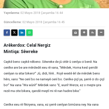
Yayınlanma:
02 Mayıs 2018 Çarşamba 16:44
Güncelleme:
02 Mayıs 2018 Çarşamba 16:45
Arêkerdox: Celal Nergiz
Mintiqa: Sêwreke
Caykê beno caykê nêbeno. Sêwreke de jû citêr û cenîya ci benê. Na
cenîke are be are mêrdedê xwu rê vana, “Mêrdek, Homa kesî şerrdê
cenîyan ra sitar bikero!” Jû, didi, hîrê… Rojê wextê êrî de mêrdek beno
hêrs, vano “Ne cenî bo ne nameyê cenî bo. Cenîke çiçî ya, şerrê ci do çiçî
bo!” Na vana “Wa wûnî!” Mêrdek vano “E, wunî! Werze, ez o meşte şira
rezê ma cite bikera, qandê meştî mi rê nan hadire bike.”
Cenîke xwu rê fikiryena, vana, ez şerrê cenîyan bimûsna ney. Na vana