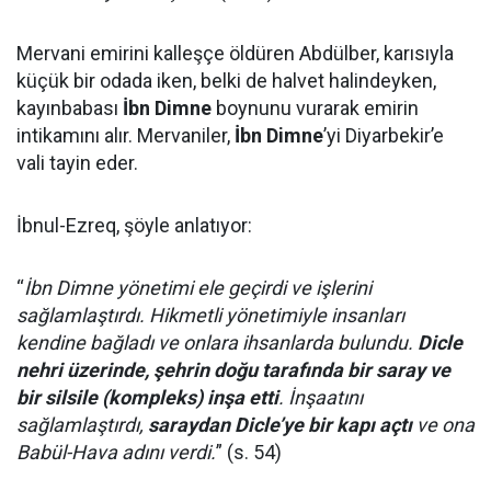
Mervani emirini kalleşçe öldüren Abdülber, karısıyla
küçük bir odada iken, belki de halvet halindeyken,
kayınbabası
İbn Dimne
boynunu vurarak emirin
intikamını alır. Mervaniler,
İbn Dimne
’yi Diyarbekir’e
vali tayin eder.
İbnul-Ezreq, şöyle anlatıyor:
“
İbn Dimne yönetimi ele geçirdi ve işlerini
sağlamlaştırdı. Hikmetli yönetimiyle insanları
kendine bağladı ve onlara ihsanlarda bulundu.
Dicle
nehri üzerinde, şehrin doğu tarafında bir saray ve
bir silsile (kompleks) inşa etti
. İnşaatını
sağlamlaştırdı,
saraydan Dicle’ye bir kapı açtı
ve ona
Babül-Hava adını verdi.
” (s. 54)