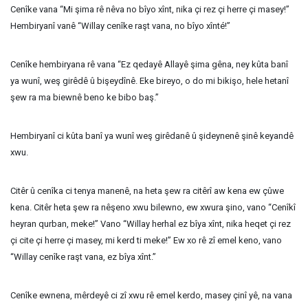
Cenîke vana “Mi şima rê nêva no bîyo xînt, nika çi rez çi herre çi masey!”
Hembiryanî vanê “Willay cenîke raşt vana, no bîyo xînté!”
Cenîke hembiryana rê vana “Ez qedayê Allayê şima gêna, ney kûta banî
ya wunî, weş girêdê û bişeydînê. Eke bireyo, o do mi bikişo, hele hetanî
şew ra ma biewnê beno ke bibo baş.”
Hembiryanî ci kûta banî ya wunî weş girêdanê û şideynenê şinê keyandê
xwu.
Citêr û cenîka ci tenya manenê, na heta şew ra citêrî aw kena ew çûwe
kena. Citêr heta şew ra nêşeno xwu bilewno, ew xwura şino, vano “Cenîkî
heyran qurban, meke!” Vano “Willay herhal ez bîya xînt, nika heqet çi rez
çi cite çi herre çi masey, mi kerd ti meke!” Ew xo rê zî emel keno, vano
“Willay cenîke raşt vana, ez bîya xînt.”
Cenîke ewnena, mêrdeyê ci zî xwu rê emel kerdo, masey çinî yê, na vana