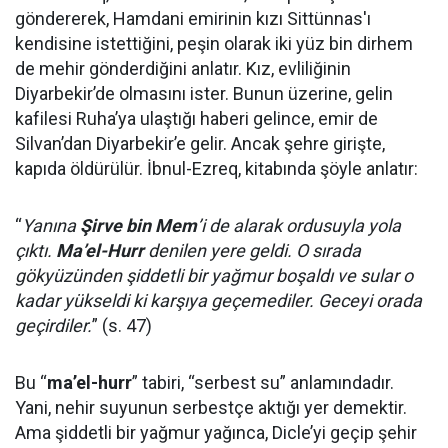
göndererek, Hamdani emirinin kızı Sittünnas'ı
kendisine istettiğini, peşin olarak iki yüz bin dirhem
de mehir gönderdiğini anlatır. Kız, evliliğinin
Diyarbekir’de olmasını ister. Bunun üzerine, gelin
kafilesi Ruha’ya ulaştığı haberi gelince, emir de
Silvan’dan Diyarbekir’e gelir. Ancak şehre girişte,
kapıda öldürülür. İbnul-Ezreq, kitabında şöyle anlatır:
“
Yanına
Şirve bin Mem
’i de alarak ordusuyla yola
çıktı.
Ma’el-Hurr
denilen yere geldi. O sırada
gökyüzünden şiddetli bir yağmur boşaldı ve sular o
kadar yükseldi ki karşıya geçemediler. Geceyi orada
geçirdiler.
” (s. 47)
Bu “
ma’el-hurr
” tabiri, “serbest su” anlamındadır.
Yani, nehir suyunun serbestçe aktığı yer demektir.
Ama şiddetli bir yağmur yağınca, Dicle’yi geçip şehir