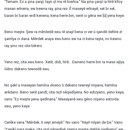
“Temam. Ez a şina çarşî, tayn çî ma rê bierîna.” Na şina çarşî ra hîrê kîloy
masan erînena, ew kewna ray, şina rez. Ê maseyê erînayê, xet bi xet,
baran bi baran erdî kenena, kena herre bin, serê ci gêna ew [û] yena keye.
Beno meşte. Şew ra mêrdedê xwu rê arayî bena ci ver û qandê dehîre zî
şamîya ci dana. Mêrdek araya xwu keno ew na ci kena raşte, no kewno
ray şino rez cite bikero.
Yeno rez, cita xwu keno. Xetê, didi, hîrê… Ewneno herre bin ra mase vijîya.
Gêno dekeno tewredê xwu.
No şekl a maseyan hemîna vîneno û dekeno tewreyî miyane, hemîna
arêdano. Beno serê şandî, cita rezî nêqedîyena. No edizyeno, yeno keye,
vano “Ez meşte yena qedînena.” Maseyanê xwu gêno nişeno estorda
xwu, yeno keye.
Cenîke vana “Mêrdek, ti xeyr ameyê.” No vano “Xeyrî mîyan de be.” Vano
“Cenîkî pers meke, cita rezî nêqedîyê. Hema meşte dehîrê qedîyena” ew