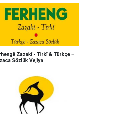
rhengê Zazakî - Tirkî & Türkçe –
zaca Sözlük Vejîya