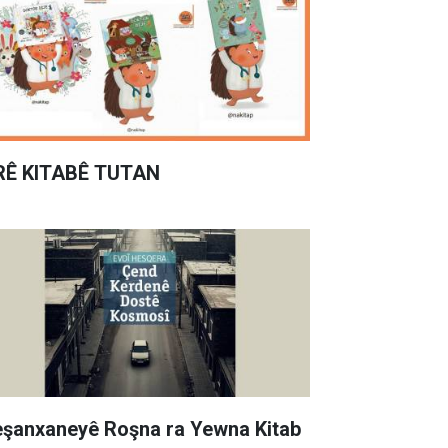
RÊ KITABÊ TUTAN
şanxaneyê Roşna ra Yewna Kitab