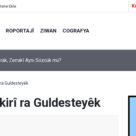
K
itene Ekle
ROPORTAJÎ
ZIWAN
COGRAFYA
a Partîzanan Nimûneyeka Piçûk
 ra Guldesteyêk
kirî ra Guldesteyêk