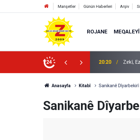
Manşetler
Günün Haberleri
Arşiv
S
ROJANE
MEQALEYÎ
k mü?
24
09:56
Ji Zilm
Anasayfa
Kitabî
Sanikanê Dîyarbekirî
Sanikanê Dîyarbe