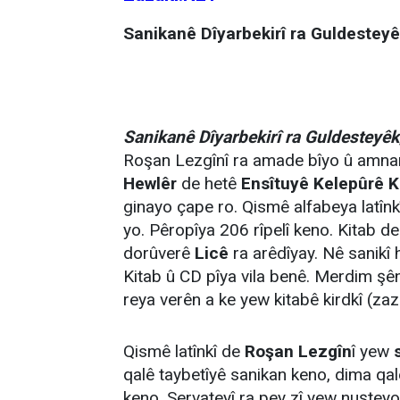
Sanikanê Dîyarbekirî ra Guldestey
Sanikanê Dîyarbekirî ra Guldesteyêk
Roşan Lezgînî ra amade bîyo û amna
Hewlêr
de hetê
Ensîtuyê Kelepûrê K
ginayo çape ro. Qismê alfabeya latînkî
yo. Pêropîya 206 rîpelî keno. Kitab d
dorûverê
Licê
ra arêdîyay. Nê sanikî
Kitab û CD pîya vila benê. Merdim ş
reya verên a ke yew kitabê kirdkî (za
Qismê latînkî de
Roşan Lezgîn
î yew
qalê taybetîyê sanikan keno, dima qal
keno. Servateyî ra pey zî yew nuşteyo