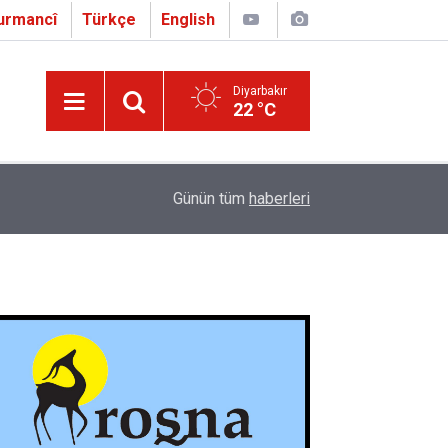
urmancî
Türkçe
English
Diyarbakır
22 °C
16:01
Çapo 3. o Hîrakerde yê Ferhengê Zazakî-Tirkî V
Günün tüm
haberleri