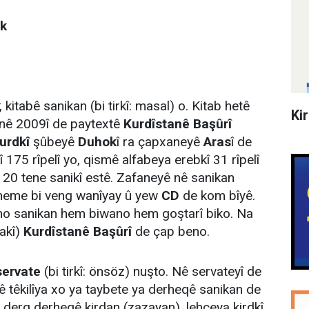
êk
, kitabê sanikan (bi tirkî: masal) o. Kitab hetê
Ki
nê 2009î de paytextê
Kurdîstanê Başûrî
urdkî
şûbeyê
Duhok
î ra çapxaneyê
Aras
î de
 175 rîpelî yo, qismê alfabeya erebkî 31 rîpelî
e 20 tene sanikî estê. Zafaneyê nê sanikan
 heme bi veng wanîyay û yew
CD
de kom bîyê.
êno sanikan hem biwano hem goştarî biko. Na
zakî)
Kurdîstanê Başûrî
de çap beno.
servate
(bi tirkî: önsöz) nuşto. Nê servateyî de
ê têkilîya xo ya taybete ya derheqê sanikan de
 derg derheqê kirdan (zazayan), lehçeya kirdkî