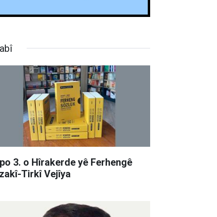
abî
po 3. o Hîrakerde yê Ferhengê
zakî-Tirkî Vejîya