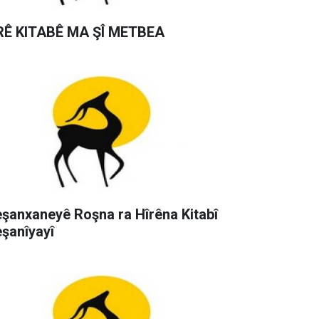
RÊ KITABÊ MA ŞÎ METBEA
şanxaneyê Roşna ra Hîrêna Kitabî
şanîyayî