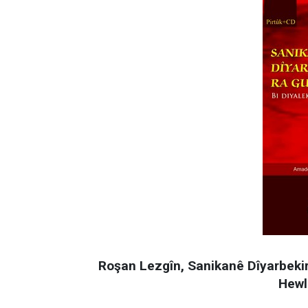
Roşan Lezgîn, Sanikanê Dîyarbekir
Hewl