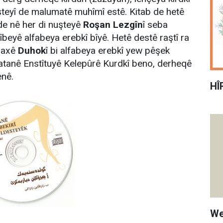
uşteyî de malumatê muhîmî estê. Kitab de hetê
de nê her di nuşteyê
Roşan Lezgîn
î seba
îbeyê alfabeya erebkî bîyê. Hetê destê raştî ra
axê
Duhok
î bi alfabeya erebkî yew pêşek
atanê Enstîtuyê Kelepûrê Kurdkî beno, derheqê
enê.
HÎ
We