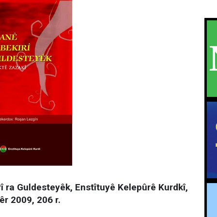
î ra Guldesteyêk, Enstîtuyê Kelepûrê Kurdkî,
êr 2009, 206 r.