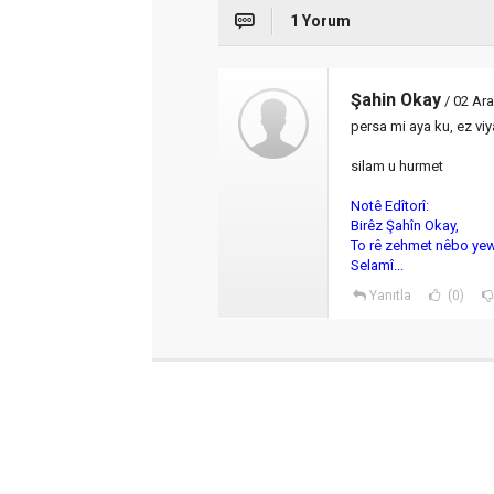
1 Yorum
Şahin Okay
/ 02 Ar
persa mi aya ku, ez viy
silam u hurmet
Notê Edîtorî:
Birêz Şahîn Okay,
To rê zehmet nêbo ye
Selamî...
Yanıtla
(0)