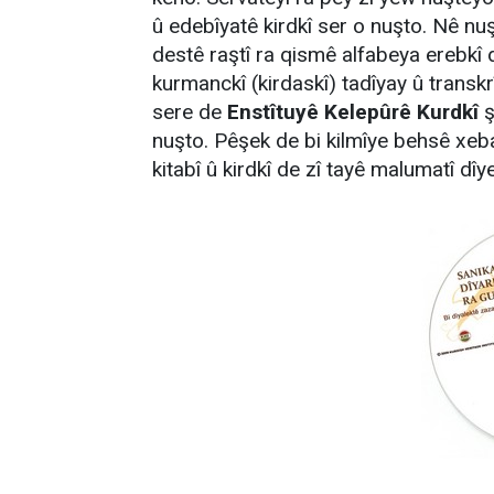
û edebîyatê kirdkî ser o nuşto. Nê n
destê raştî ra qismê alfabeya erebkî 
kurmanckî (kirdaskî) tadîyay û transkr
sere de
Enstîtuyê Kelepûrê Kurdkî
ş
nuşto. Pêşek de bi kilmîye behsê xeb
kitabî û kirdkî de zî tayê malumatî dîy