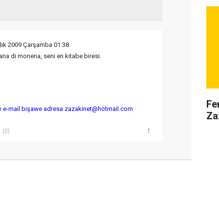
alık 2009 Çarşamba 01:38
ana di monena, seni en kitabe biresi.
Fe
w e-mail bişawe adresa zazakinet@hotmail.com
Za
(0)