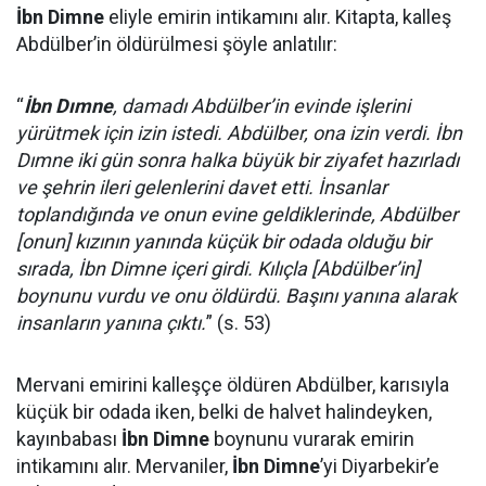
İbn Dimne
eliyle emirin intikamını alır. Kitapta, kalleş
Abdülber’in öldürülmesi şöyle anlatılır:
“
İbn Dımne
, damadı Abdülber’in evinde işlerini
yürütmek için izin istedi. Abdülber, ona izin verdi. İbn
Dımne iki gün sonra halka büyük bir ziyafet hazırladı
ve şehrin ileri gelenlerini davet etti. İnsanlar
toplandığında ve onun evine geldiklerinde, Abdülber
[onun] kızının yanında küçük bir odada olduğu bir
sırada, İbn Dimne içeri girdi. Kılıçla [Abdülber’in]
boynunu vurdu ve onu öldürdü. Başını yanına alarak
insanların yanına çıktı.
” (s. 53)
Mervani emirini kalleşçe öldüren Abdülber, karısıyla
küçük bir odada iken, belki de halvet halindeyken,
kayınbabası
İbn Dimne
boynunu vurarak emirin
intikamını alır. Mervaniler,
İbn Dimne
’yi Diyarbekir’e