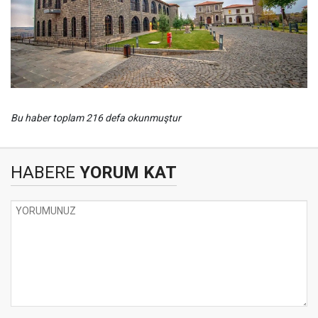
Bu haber toplam 216 defa okunmuştur
HABERE
YORUM KAT