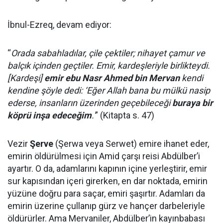
İbnul-Ezreq, devam ediyor:
“
Orada sabahladılar, çile çektiler; nihayet çamur ve
balçık içinden geçtiler. Emir, kardeşleriyle birlikteydi.
[Kardeşi]
emir ebu Nasr Ahmed bin Mervan
kendi
kendine şöyle dedi: ‘Eğer Allah bana bu mülkü nasip
ederse, insanların üzerinden geçebileceği
buraya bir
köprü inşa edeceğim
.'
” (Kitapta s. 47)
Vezir
Şerve
(Şerwa veya Serwet) emire ihanet eder,
emirin öldürülmesi için Amid çarşı reisi Abdülber’i
ayartır. O da, adamlarını kapının içine yerleştirir, emir
sur kapısından içeri girerken, en dar noktada, emirin
yüzüne doğru para saçar, emiri şaşırtır. Adamları da
emirin üzerine çullanıp gürz ve hançer darbeleriyle
öldürürler. Ama Mervaniler, Abdülber’in kayınbabası