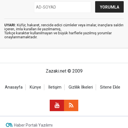
UYARI:
Küfür, hakaret, rencide edici cümleler veya imalar, inançlara saldırı
içeren, imla kuralları ile yazılmamış,
Türkçe karakter kullanılmayan ve büyük harflerle yazılmış yorumlar
onaylanmamaktadır.
Zazaki.net © 2009
Anasayfa
Künye
İletişim
Gizlilik İlkeleri
Sitene Ekle
Haber Portalı Yazılımı