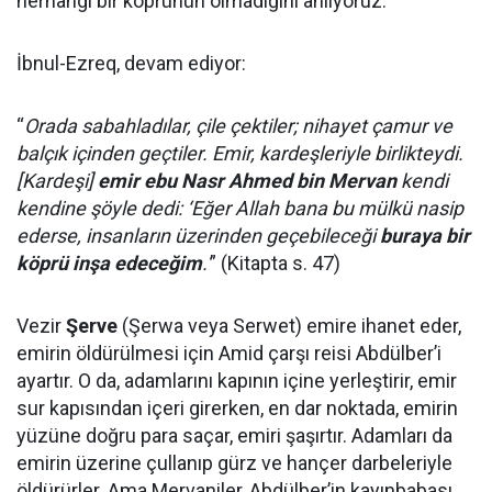
herhangi bir köprünün olmadığını anlıyoruz.
İbnul-Ezreq, devam ediyor:
“
Orada sabahladılar, çile çektiler; nihayet çamur ve
balçık içinden geçtiler. Emir, kardeşleriyle birlikteydi.
[Kardeşi]
emir ebu Nasr Ahmed bin Mervan
kendi
kendine şöyle dedi: ‘Eğer Allah bana bu mülkü nasip
ederse, insanların üzerinden geçebileceği
buraya bir
köprü inşa edeceğim
.'
” (Kitapta s. 47)
Vezir
Şerve
(Şerwa veya Serwet) emire ihanet eder,
emirin öldürülmesi için Amid çarşı reisi Abdülber’i
ayartır. O da, adamlarını kapının içine yerleştirir, emir
sur kapısından içeri girerken, en dar noktada, emirin
yüzüne doğru para saçar, emiri şaşırtır. Adamları da
emirin üzerine çullanıp gürz ve hançer darbeleriyle
öldürürler. Ama Mervaniler, Abdülber’in kayınbabası