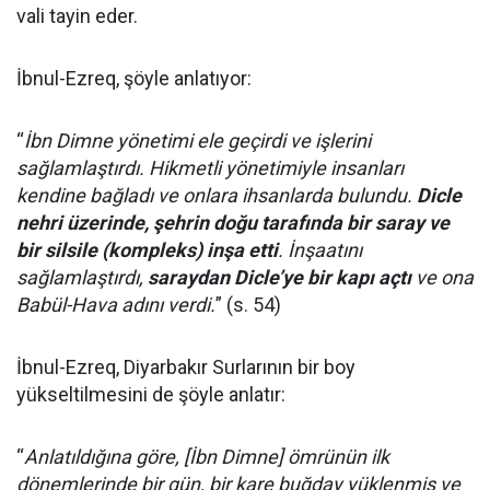
vali tayin eder.
İbnul-Ezreq, şöyle anlatıyor:
“
İbn Dimne yönetimi ele geçirdi ve işlerini
sağlamlaştırdı. Hikmetli yönetimiyle insanları
kendine bağladı ve onlara ihsanlarda bulundu.
Dicle
nehri üzerinde, şehrin doğu tarafında bir saray ve
bir silsile (kompleks) inşa etti
. İnşaatını
sağlamlaştırdı,
saraydan Dicle’ye bir kapı açtı
ve ona
Babül-Hava adını verdi.
” (s. 54)
İbnul-Ezreq, Diyarbakır Surlarının bir boy
yükseltilmesini de şöyle anlatır:
“
Anlatıldığına göre, [İbn Dimne] ömrünün ilk
dönemlerinde bir gün, bir kare buğday yüklenmiş ve