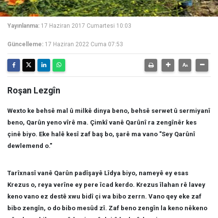
Yayınlanma:
17 Haziran 2017 Cumartesi 10:03
Güncelleme:
17 Haziran 2022 Cuma 07:53
Roşan Lezgîn
Wexto ke behsê mal û milkê dinya beno, behsê serwet û sermiyanî
beno, Qarûn yeno vîrê ma. Çimkî vanê Qarûnî ra zengînêr kes
çinê biyo. Eke halê kesî zaf baş bo, şarê ma vano "Sey Qarûnî
dewlemend o."
Tarîxnasî vanê Qarûn padîşayê Lîdya biyo, nameyê ey esas
Krezus o, reya verîne ey pere îcad kerdo. Krezus îlahan rê lavey
keno vano ez destê xwu bidî çi wa bibo zerrn. Vano qey eke zaf
bibo zengîn, o do bibo mesûd zî. Zaf beno zengîn la keno nêkeno