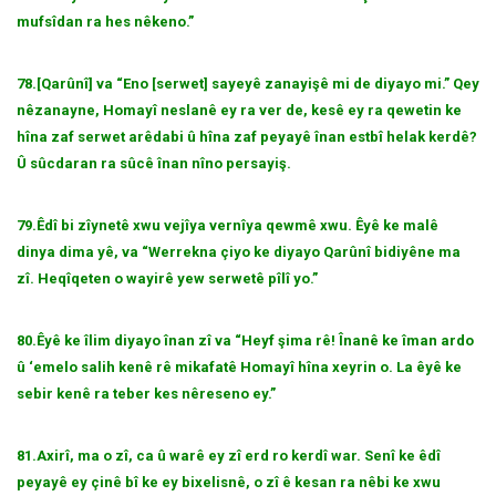
mufsîdan ra hes nêkeno.”
78.[Qarûnî] va “Eno [serwet] sayeyê zanayişê mi de diyayo mi.” Qey
nêzanayne, Homayî neslanê ey ra ver de, kesê ey ra qewetin ke
hîna zaf serwet arêdabi û hîna zaf peyayê înan estbî helak kerdê?
Û sûcdaran ra sûcê înan nîno persayiş.
79.Êdî bi zîynetê xwu vejîya vernîya qewmê xwu. Êyê ke malê
dinya dima yê, va “Werrekna çiyo ke diyayo Qarûnî bidiyêne ma
zî. Heqîqeten o wayirê yew serwetê pîlî yo.”
80.Êyê ke îlim diyayo înan zî va “Heyf şima rê! Înanê ke îman ardo
û ‘emelo salih kenê rê mikafatê Homayî hîna xeyrin o. La êyê ke
sebir kenê ra teber kes nêreseno ey.”
81.Axirî, ma o zî, ca û warê ey zî erd ro kerdî war. Senî ke êdî
peyayê ey çinê bî ke ey bixelisnê, o zî ê kesan ra nêbi ke xwu