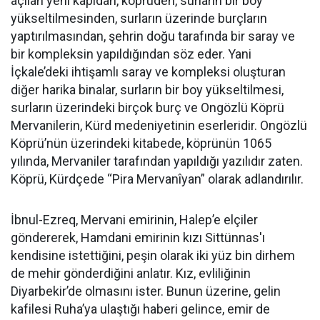
açılan yeni kapıdan, köprüden, surların bir boy
yükseltilmesinden, surların üzerinde burçların
yaptırılmasından, şehrin doğu tarafında bir saray ve
bir kompleksin yapıldığından söz eder. Yani
İçkale’deki ihtişamlı saray ve kompleksi oluşturan
diğer harika binalar, surların bir boy yükseltilmesi,
surların üzerindeki birçok burç ve Ongözlü Köprü
Mervanilerin, Kürd medeniyetinin eserleridir. Ongözlü
Köprü’nün üzerindeki kitabede, köprünün 1065
yılında, Mervaniler tarafından yapıldığı yazılıdır zaten.
Köprü, Kürdçede “Pira Mervanîyan” olarak adlandırılır.
İbnul-Ezreq, Mervani emirinin, Halep’e elçiler
göndererek, Hamdani emirinin kızı Sittünnas'ı
kendisine istettiğini, peşin olarak iki yüz bin dirhem
de mehir gönderdiğini anlatır. Kız, evliliğinin
Diyarbekir’de olmasını ister. Bunun üzerine, gelin
kafilesi Ruha’ya ulaştığı haberi gelince, emir de