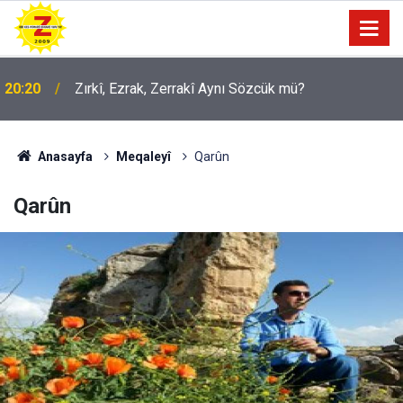
20:20
Zırkî, Ezrak, Zerrakî Aynı Sözcük mü?
09:56
Ji Zilma Partîzanan Nimûneyeka Piçûk
Anasayfa
Meqaleyî
Qarûn
Qarûn