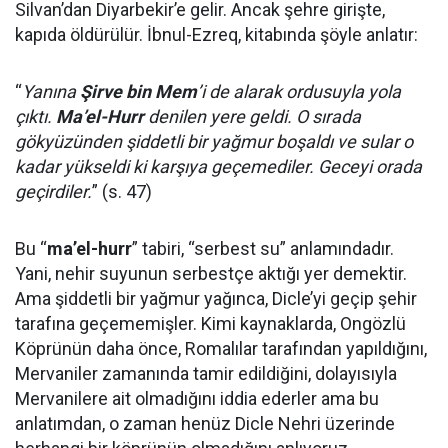
Silvan’dan Diyarbekir’e gelir. Ancak şehre girişte,
kapıda öldürülür. İbnul-Ezreq, kitabında şöyle anlatır:
“
Yanına
Şirve bin Mem
’i de alarak ordusuyla yola
çıktı.
Ma’el-Hurr
denilen yere geldi. O sırada
gökyüzünden şiddetli bir yağmur boşaldı ve sular o
kadar yükseldi ki karşıya geçemediler. Geceyi orada
geçirdiler.
” (s. 47)
Bu “
ma’el-hurr
” tabiri, “serbest su” anlamındadır.
Yani, nehir suyunun serbestçe aktığı yer demektir.
Ama şiddetli bir yağmur yağınca, Dicle’yi geçip şehir
tarafına geçememişler. Kimi kaynaklarda, Ongözlü
Köprünün daha önce, Romalılar tarafından yapıldığını,
Mervaniler zamanında tamir edildiğini, dolayısıyla
Mervanilere ait olmadığını iddia ederler ama bu
anlatımdan, o zaman henüz Dicle Nehri üzerinde