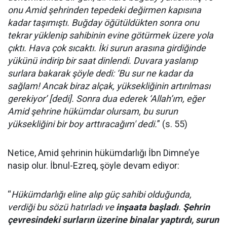
onu Amid şehrinden tepedeki değirmen kapısına
kadar taşımıştı. Buğday öğütüldükten sonra onu
tekrar yüklenip sahibinin evine götürmek üzere yola
çıktı. Hava çok sıcaktı. İki surun arasına girdiğinde
yükünü indirip bir saat dinlendi. Duvara yaslanıp
surlara bakarak şöyle dedi: ‘Bu sur ne kadar da
sağlam! Ancak biraz alçak, yüksekliğinin artırılması
gerekiyor’ [dedi]. Sonra dua ederek ‘Allah’ım, eğer
Amid şehrine hükümdar olursam, bu surun
yüksekliğini bir boy arttıracağım' dedi.
” (s. 55)
Netice, Amid şehrinin hükümdarlığı İbn Dimne’ye
nasip olur. İbnul-Ezreq, şöyle devam ediyor:
“
Hükümdarlığı eline alıp güç sahibi olduğunda,
verdiği bu sözü hatırladı ve
inşaata başladı
.
Şehrin
çevresindeki surların üzerine binalar yaptırdı, surun