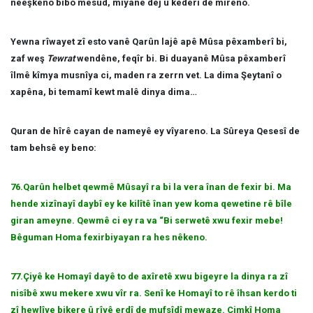
nêeşkeno bibo mesûd, miyanê dej û kederî de mireno.
Yewna rîwayet zî esto vanê Qarûn lajê apê Mûsa pêxamberî bi,
zaf weş
Tewrat
wendêne, feqîr bi. Bi duayanê Mûsa pêxamberî
îlmê kîmya musnîya ci, maden ra zerrn vet. La dima Şeytanî o
xapêna, bi temamî kewt malê dinya dima…
Quran de hîrê cayan de nameyê ey vîyareno. La Sûreya Qesesî de
tam behsê ey beno:
76.Qarûn helbet qewmê Mûsayî ra bi la vera înan de fexir bi. Ma
hende xizînayî daybî ey ke kilîtê înan yew koma qewetine rê bîle
giran ameyne. Qewmê ci ey ra va “Bi serwetê xwu fexir mebe!
Bêguman Homa fexirbiyayan ra hes nêkeno.
77.Çiyê ke Homayî dayê to de axîretê xwu bigeyre la dinya ra zî
nisîbê xwu mekere xwu vîr ra. Senî ke Homayî to rê îhsan kerdo ti
zî hewlîye bikere û rîyê erdî de mufsîdî mewaze. Çimkî Homa