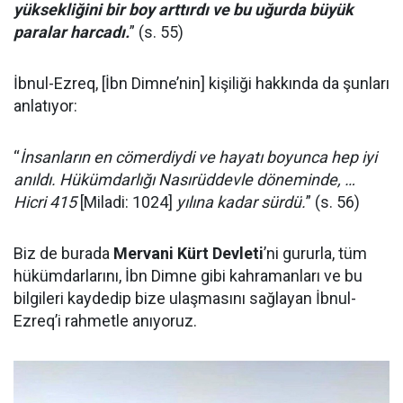
yüksekliğini bir boy arttırdı ve bu uğurda büyük
paralar harcadı.
” (s. 55)
İbnul-Ezreq, [İbn Dimne’nin] kişiliği hakkında da şunları
anlatıyor:
“
İnsanların en cömerdiydi ve hayatı boyunca hep iyi
anıldı. Hükümdarlığı Nasırüddevle döneminde, …
Hicri 415
[Miladi: 1024]
yılına kadar sürdü.
” (s. 56)
Biz de burada
Mervani Kürt Devleti
’ni gururla, tüm
hükümdarlarını, İbn Dimne gibi kahramanları ve bu
bilgileri kaydedip bize ulaşmasını sağlayan İbnul-
Ezreq’i rahmetle anıyoruz.