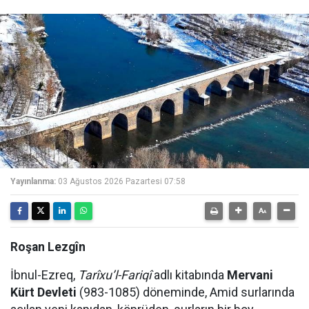
Yayınlanma:
03 Ağustos 2026 Pazartesi 07:58
Roşan Lezgîn
İbnul-Ezreq,
Tarîxu’l-Fariqî
adlı kitabında
Mervani
Kürt Devleti
(983-1085) döneminde, Amid surlarında