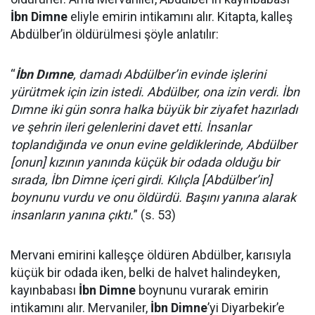
İbn Dimne
eliyle emirin intikamını alır. Kitapta, kalleş
Abdülber’in öldürülmesi şöyle anlatılır:
“
İbn Dımne
, damadı Abdülber’in evinde işlerini
yürütmek için izin istedi. Abdülber, ona izin verdi. İbn
Dımne iki gün sonra halka büyük bir ziyafet hazırladı
ve şehrin ileri gelenlerini davet etti. İnsanlar
toplandığında ve onun evine geldiklerinde, Abdülber
[onun] kızının yanında küçük bir odada olduğu bir
sırada, İbn Dimne içeri girdi. Kılıçla [Abdülber’in]
boynunu vurdu ve onu öldürdü. Başını yanına alarak
insanların yanına çıktı.
” (s. 53)
Mervani emirini kalleşçe öldüren Abdülber, karısıyla
küçük bir odada iken, belki de halvet halindeyken,
kayınbabası
İbn Dimne
boynunu vurarak emirin
intikamını alır. Mervaniler,
İbn Dimne
’yi Diyarbekir’e