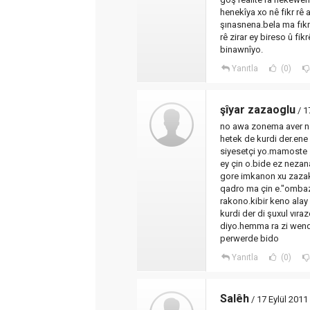
henekîya xo nê fikr rê
şınasnena.bela ma fıkre
rê zirar ey bireso û fik
binawnîyo.
Yanıtla
(0)
şîyar zazaoglu
/ 1
no awa zonema aver ne
hetek de kurdi der.ene
siyesetçi yo.mamoste 
ey çin o.bide ez nezan
gore imkanon xu zazaki
qadro ma çin e."ombaz 
rakono.kibir keno ala
kurdi der di şuxul vıra
diyo.hemma ra zi wende
perwerde bido
Yanıtla
(0)
Salêh
/ 17 Eylül 2011