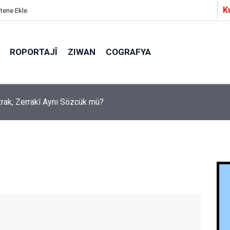
K
itene Ekle
ROPORTAJÎ
ZIWAN
COGRAFYA
a Partîzanan Nimûneyeka Piçûk