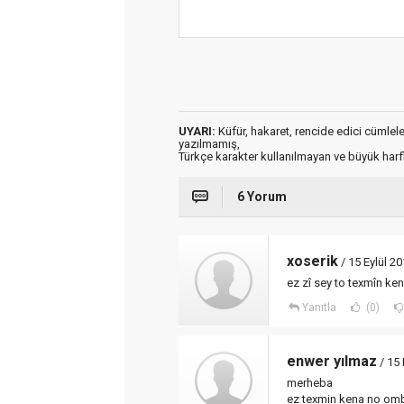
UYARI:
Küfür, hakaret, rencide edici cümleler 
yazılmamış,
Türkçe karakter kullanılmayan ve büyük har
6 Yorum
xoserik
/ 15 Eylül 2
ez zî sey to texmîn ke
Yanıtla
(0)
enwer yılmaz
/ 15 
merheba
ez texmin kena no omba