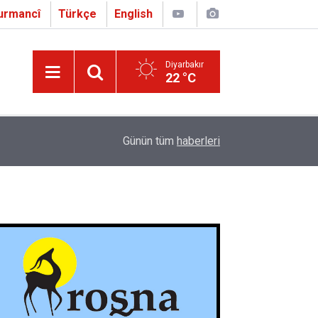
urmancî
Türkçe
English
Diyarbakır
22 °C
16:01
Çapo 3. o Hîrakerde yê Ferhengê Zazakî-Tirkî V
Günün tüm
haberleri