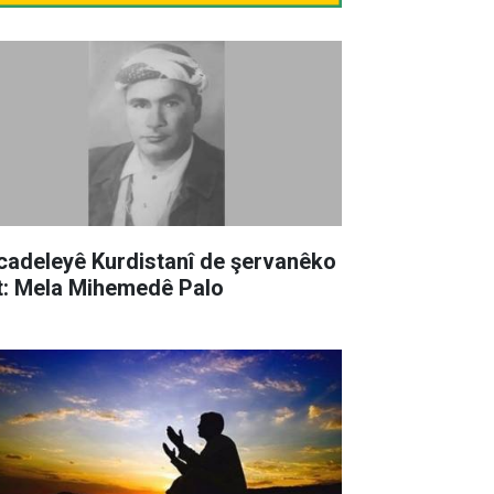
cadeleyê Kurdistanî de şervanêko
t: Mela Mihemedê Palo