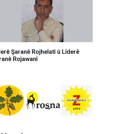
derê Şaranê Rojhelatî û Lîderê
ranê Rojawanî