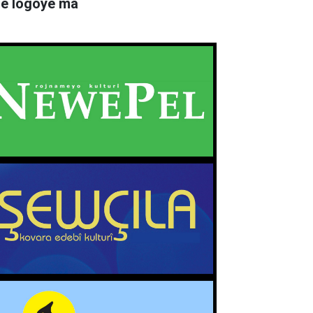
rê logoyê ma