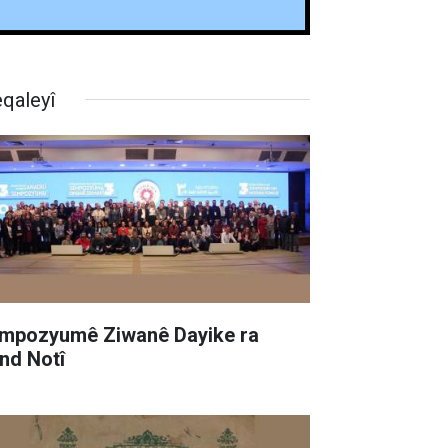
qaleyî
mpozyumê Ziwanê Dayike ra
nd Notî