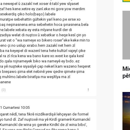
a newepel û zazakî net xoser ê.tabî yew sîyaset
î zaf hes kene.xetire ey zanî.eke mi gore yow merdim
exnekerdiş çiko holo(başo).labele
muratpe sebehattin gültekin yarî keno.pe xırse xo
 baş neşinasnena.ema sebehetin hoca şınasnena.bela
ne.labele xebata ey esta mîyane kurdî der di
diya welat di nuştox û xebatkar o.heqe kesî çin yo
urat vat o "wa nameye xo bikero roser"eke keke min to
eno çi.no uslup xırabo.hem zazakî net hem zî
ba na keyepel di wazenî tena hete kultürî vajeyî çike
al ra zî rîca kena wa bano kare xo.wext ke qala kesî
do.qala rojnameyek bıko wa nameyê ey bıdo..ez
kena yê nuşteke siyasîyê çap nekerî.kam wazeno heqeret
Mi
p bieşawo.şima elet nebinê.yew qedre qimete şima
pê
muhîmo.labele biratîya ma weşîtîya ma zî
manene
(0)
11 Cumartesi 10:05
aret nêdî, tena fikrê nizdîkerdişê lehçeyan de formel
neyo tund dî. Zaf nuştoxê ma yê Kirdî gramerê Kurmanckî
 'Kurmanckî de wina yo gereke Kirdkî de zî wina bibo',
î. Ez vana qey Birêz Canşad no fikr rexne keno û