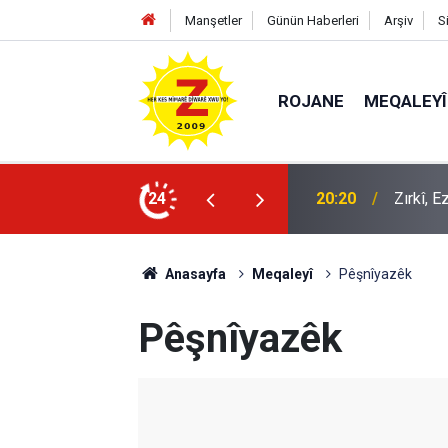
Manşetler
Günün Haberleri
Arşiv
S
ROJANE
MEQALEYÎ
k mü?
24
09:56
Ji Zilm
Anasayfa
Meqaleyî
Pêşnîyazêk
Pêşnîyazêk