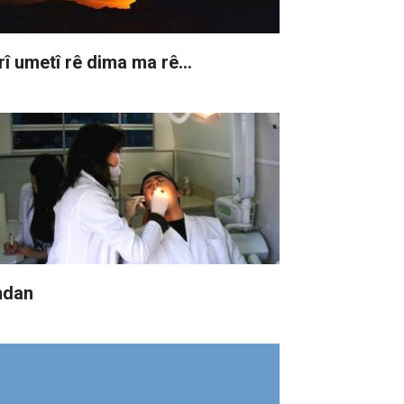
rî umetî rê dima ma rê…
ndan