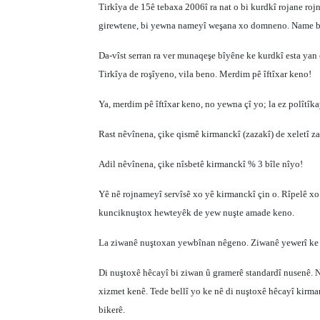
Tirkîya de 15ê tebaxa 2006î ra nat o bi kurdkî rojane roj
girewtene, bi yewna nameyî weşana xo domneno. Name bi
Da-vîst serran ra ver munaqeşe bîyêne ke kurdkî esta yan 
Tirkîya de roşîyeno, vila beno. Merdim pê îftîxar keno!
Ya, merdim pê îftîxar keno, no yewna çî yo; la ez polîtîk
Rast nêvînena, çike qismê kirmanckî (zazakî) de xeletî zaf
Adil nêvînena, çike nîsbetê kirmanckî % 3 bîle nîyo!
Yê nê rojnameyî servîsê xo yê kirmanckî çin o. Rîpelê xo 
kunciknuştox hewteyêk de yew nuşte amade keno.
La ziwanê nuştoxan yewbînan nêgeno. Ziwanê yewerî ke 
Di nuştoxê hêcayî bi ziwan û gramerê standardî nusenê. N
xizmet kenê. Tede bellî yo ke nê di nuştoxê hêcayî kirma
bikerê.