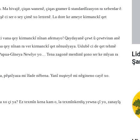
. Ma bivajê, çiqas wanenê, çiqas gramer û standardîzasyon ra xeberdar ê.
tişê ci ser o sey çimê xo lerzenê. La dore ke ameye kirmanckî qet
e ti vana qey kirmanckî nînan afernayo! Qaydayanê çewt û çewtviran anê
a qey nînan ra ver kirmanckî qet nênusîyaya. Uslubê ci de qet tehmê
Lî
 Papua-Gîneya Newîye yo… Tena zagonê merdimî şono ser ke mîyan ra
Şa
a, pêşnîyaza mi îfade nêbena. Yanî nuşteyê mi nêgineno cayê xo.
ta xo çi ya? Ez texmîn kena kam o, la texmînkerdiş yewna çî yo, zanayîş