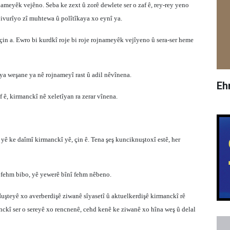
nameyêk vejêno. Seba ke zext û zorê dewlete ser o zaf ê, rey-rey yeno
vurîyo zî muhtewa û polîtîkaya xo eynî ya.
çin a. Ewro bi kurdkî roje bi roje rojnameyêk vejîyeno û sera-ser heme
aya weşane ya nê rojnameyî rast û adil nêvînena.
Eh
 ê, kirmanckî nê xeletîyan ra zerar vînena.
yê ke daîmî kirmanckî yê, çin ê. Tena şeş kunciknuştoxî estê, her
fehm bibo, yê yewerê bînî fehm nêbeno.
uşteyê xo averberdişê ziwanê sîyasetî û aktuelkerdişê kirmanckî rê
nckî ser o sereyê xo rencnenê, cehd kenê ke ziwanê xo hîna weş û delal