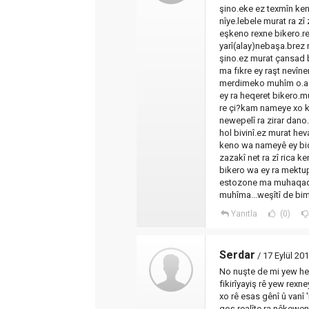
şino.eke ez texmîn ken
nîye.lebele murat ra z
eşkeno rexne bikero.r
yarî(alay)nebaşa.brez 
şino.ez murat çansad
ma fıkre ey raşt nevîne
merdimeko muhîm o.aza
ey ra heqeret bikero.m
re çi?kam nameye xo k
newepelî ra zirar dano.
hol bivinî.ez murat hev
keno wa nameyê ey bi
zazakî net ra zî rica 
bikero wa ey ra mektu
estozone ma muhaqaq 
muhîma...weşîtî de bi
Yanıtla
(0)
Serdar
/ 17 Eylül 20
No nuşte de mi yew heq
fikirîyayiş rê yew rex
xo rê esas gênî û vanî
goş realîte ra nêkewen