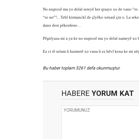
No nuştoxê ma yo delal sereyê her qisaye xo de vano “ro s
“ro ser”!... Tebî kirmanckî de çîyêko winasî çin o. La se
dano dest pêkerdene…
Pêşnîyaza mi a ya ke no nuştoxê ma yo delal nameyê xo 
Ez ci rê selam û hurmetê xo vana û ez hêvî kena ke mi nê
Bu haber toplam 3261 defa okunmuştur
HABERE
YORUM KAT