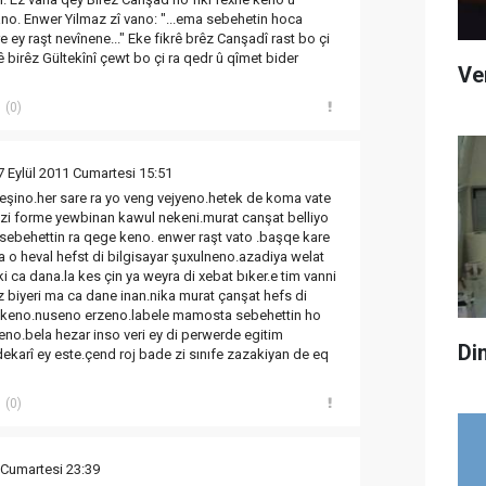
 ano. Enwer Yilmaz zî vano: "...ema sebehetin hoca
 ey raşt nevînene..." Eke fikrê brêz Canşadî rast bo çi
rê birêz Gültekînî çewt bo çi ra qedr û qîmet bider
Ve
(0)
7 Eylül 2011 Cumartesi 15:51
şino.her sare ra yo veng vejyeno.hetek de koma vate
 zi forme yewbinan kawul nekeni.murat canşat belliyo
sebehettin ra qege keno. enwer raşt vato .başqe kare
a o heval hefst di bilgisayar şuxulneno.azadiya welat
 ca dana.la kes çin ya weyra di xebat bıker.e tim vanni
biyeri ma ca dane inan.nika murat çanşat hefs di
y keno.nuseno erzeno.labele mamosta sebehettin ho
zeno.bela hezar inso veri ey di perwerde egitim
Di
karî ey este.çend roj bade zi sınıfe zazakiyan de eq
(0)
 Cumartesi 23:39