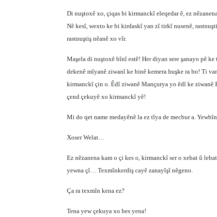
Di nuştoxê xo, çiqas bi kirmanckî eleqedar ê, ez nêzanena
Nê kesî, wexto ke bi kirdaskî yan zî tirkî nusenê, rastnuş
rastnuştiş nêanê xo vîr.
Maşela di nuştoxê bînî estê! Her diyan sere şanayo pê k
dekenê mîyanê ziwanî ke binê kemera huşke ra bo! Ti van
kirmanckî çin o. Êdî ziwanê Mançurya yo êdî ke ziwanê
çend çekuyê xo kirmanckî yê!
Mi do qet name medayênê la ez tîya de mecbur a. Yewbîn
Xoser Welat…
Ez nêzanena kam o çi kes o, kirmanckî ser o xebat û leba
yewna çî… Texmînkerdiş cayê zanayîşî nêgeno.
Ça ra texmîn kena ez?
Tena yew çekuya xo bes yena!