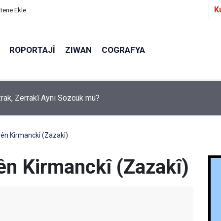
K
itene Ekle
ROPORTAJÎ
ZIWAN
COGRAFYA
a Partîzanan Nimûneyeka Piçûk
ên Kirmanckî (Zazakî)
ên Kirmanckî (Zazakî)