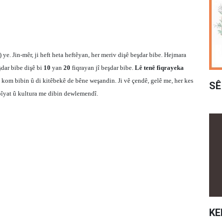
) ye. Jin-mêr, ji heft heta heftêyan, her meriv dişê beşdar bibe. Hejmara
şdar bibe dişê bi
10
yan
20
fiqrayan jî beşdar bibe.
Lê tenê fiqrayeka
ê kom bibin û di kitêbekê de bêne weşandin. Ji vê çendê, gelê me, her kes
SÊ
ebîyat û kultura me dibin dewlemendî.
KE