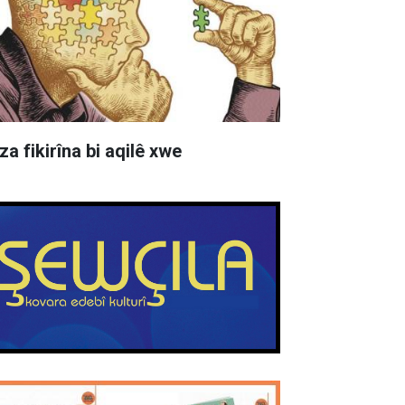
za fikirîna bi aqilê xwe