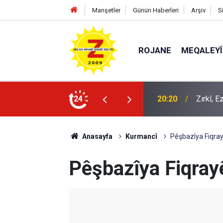
Manşetler
Günün Haberleri
Arşiv
S
ROJANE
MEQALEYÎ
k mü?
24
09:56
Ji Zilm
Anasayfa
Kurmancî
Pêşbazîya Fiqray
Pêşbazîya Fiqray