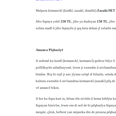
Malpera kirmanckî (kirdkî, zazakî, dimilkî)
Zazakî.NET
Jibo fiqraya yekê
250 TL
, jibo ya duduyan
150 TL
, jibo
xelata madî û jibo fiqrayên ji şeş heta dehan jî xelatên m
Amanca Pêşbazîyê
Ji sedemê ku kurdî (kirmanckî, kurmancî) qedexe bûye û
polîtîkayên asîmîlasyonê, lewre ji xwendin û nivîsandi
bimîne. Roj bi rojê ji nav jîyana xelqê tê hilanîn, winda 
kultura xwendin û nivîsandina kirmanckî (zazakî) pêş de 
vê amancê bikin.
Ji ber ku fiqra kurt in, hêsan tên nivîsîn û hema bibêjin 
fiqrayan binivîse, lewre em di serî de bi pêşbazîya fiqraya
meqale, çîrok, helbest yan mijareka din de prosesa pêşb