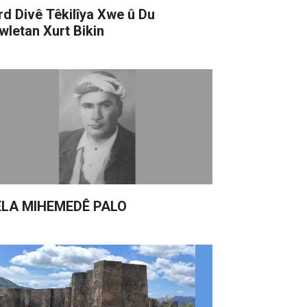
rd Divê Têkilîya Xwe û Du
wletan Xurt Bikin
LA MIHEMEDÊ PALO