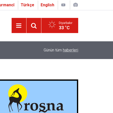
urmancî
Türkçe
English
Diyarbakır
33 °C
16:01
Çapo 3. o Hîrakerde yê Ferhengê Zazakî-Tirkî V
Günün tüm
haberleri