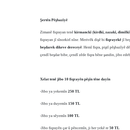
Şertên Pêşbazîyê
Zimanê fiqrayan tenê
kirmanckî
(
kirdkî, zazakî, dimilkî
fiqrayan jî sînorkirî nîne. Merivêk dişê bi
fiqrayekê
jî be
beşdarek dikeve dereceyê
. Hemî fiqra, piştî pêşbazîyê d
çendî beşdar bibe, çendî zêde fiqra bêne şandin, jibo ed
Xelat tenê jibo 10 fiqrayên pêşîn têne dayîn
-Jibo ya yekemîn
250 TL
-Jibo ya duyemîn
150 TL
-Jibo ya sêyemîn
100 TL
-Jibo fiqrayên çar û pêncemîn, ji her yekê re
50 TL