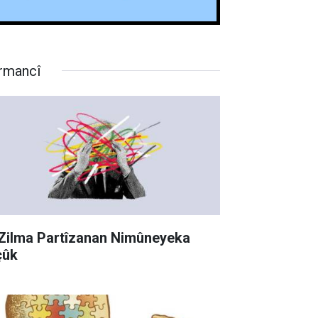
rmancî
 Zilma Partîzanan Nimûneyeka
çûk