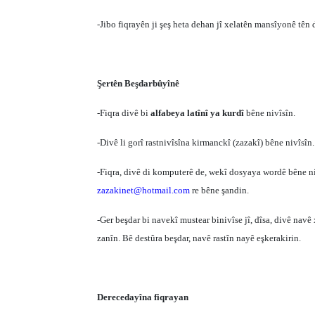
-Jibo fiqrayên ji şeş heta dehan jî xelatên mansîyonê tên 
Şertên Beşdarbûyînê
-Fiqra divê bi
alfabeya latînî ya kurdî
bêne nivîsîn.
-Divê li gorî rastnivîsîna kirmanckî (zazakî) bêne nivîsîn.
-Fiqra, divê di komputerê de, wekî dosyaya wordê bêne ni
zazakinet@hotmail.com
re bêne şandin.
-Ger beşdar bi navekî mustear binivîse jî, dîsa, divê nav
zanîn. Bê destûra beşdar, navê rastîn nayê eşkerakirin.
Derecedayîna fiqrayan