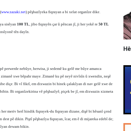
(
www.zazaki.net
) pêşbazîyeka fiqrayan a bi xelat organîze dike.
 ya sisêyan
100 TL
, jibo fiqrayên çar û pêncan jî, ji her yekê re
50 TL
ansîyonê tên dayîn.
Hê
 pê perwerde nebûye, herwisa, ji sedemê ku gelê me bûye amanca
na zimanê xwe bêpahr maye. Zimanê ku pê neyê nivîsîn û xwendin, neşê
dibe diçe. Bi vî fikrî, em dixwazin bi hinek çalakîyan di nav gelê xwe de
bibin. Bi organîzekirina vê pêşbazîyê, piçek be jî, em dixwazin xizmeta
ku her meriv herî hindik fiqrayek-du fiqrayan dizane, dişê bi hêsanî çend
n dest pê dikin. Piştî pêşbazîya fiqrayan, îcar, em ê di mijareka edebî de;
azîyan dewam bikin.