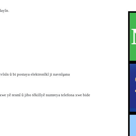
dayîn.
vîsîn û bi postaya elektronîkî ji navnîşana
ê xwe yê resmî û jibo têkilîyê numreya telefona xwe bide