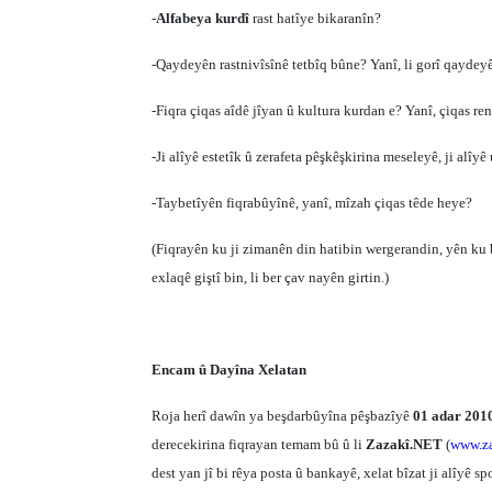
-
Alfabeya kurdî
rast hatîye bikaranîn?
-Qaydeyên rastnivîsînê tetbîq bûne? Yanî, li gorî qaydey
-Fiqra çiqas aîdê jîyan û kultura kurdan e? Yanî, çiqas re
-Ji alîyê estetîk û zerafeta pêşkêşkirina meseleyê, ji alîy
-Taybetîyên fiqrabûyînê, yanî, mîzah çiqas têde heye?
(Fiqrayên ku ji zimanên din hatibin wergerandin, yên ku b
exlaqê giştî bin, li ber çav nayên girtin.)
Encam û Dayîna Xelatan
Roja herî dawîn ya beşdarbûyîna pêşbazîyê
01 adar 201
derecekirina fiqrayan temam bû û li
Zazakî.NET
(
www.za
dest yan jî bi rêya posta û bankayê, xelat bîzat ji alîyê 