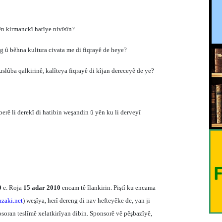
ên kirmanckî hatîye nivîsîn?
ng û bêhna kultura civata me di fiqrayê de heye?
ê uslûba qalkirinê, kalîteya fiqrayê di kîjan dereceyê de ye?
erê li derekî di hatibin weşandin û yên ku li derveyî
0
e. Roja
15 adar 2010
encam tê îlankirin. Piştî ku encama
zaki.net
) weşîya, herî dereng di nav hefteyêke de, yan ji
sposoran teslîmê xelatkirîyan dibin. Sponsorê vê pêşbazîyê,