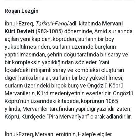
Roşan Lezgîn
İbnul-Ezreq,
Tarîxu’l-Fariqî
adlı kitabında
Mervani
Kürt Devleti
(983-1085) döneminde, Amid surlarında
açılan yeni kapıdan, köprüden, surların bir boy
yükseltilmesinden, surların üzerinde burçların
yaptırılmasından, şehrin doğu tarafında bir saray ve
bir kompleksin yapıldığından söz eder. Yani
İçkale’deki ihtişamlı saray ve kompleksi oluşturan
diğer harika binalar, surların bir boy yükseltilmesi,
surların üzerindeki birçok burç ve Ongözlü Köprü
Mervanilerin, Kürd medeniyetinin eserleridir. Ongözlü
Köprü’nün üzerindeki kitabede, köprünün 1065
yılında, Mervaniler tarafından yapıldığı yazılıdır zaten.
Köprü, Kürdçede “Pira Mervanîyan” olarak adlandırılır.
İbnul-Ezreq, Mervani emirinin, Halep’e elçiler