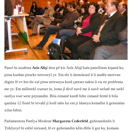
Panel bi axaftina
Azîz Aliş
î dest pê kir. Azîz Alişî bala panelîstan kişand ku,
pirsa kurdan pirseke neteweyî ye. Em rêz li demokrasî û li mafên merivan
digrin lê ev her du xal pirsa neteweya kurd çareser nakin û ew ne problema
me ye. Em milletekî xweser in, loma jî divê navê me û navê welatê me wekî
rastîya xwe were pejirandin. Bila zimanê kurdî bibe zimanê fermî û bila
qanûna 12 îlonê bi tevahî ji holê rabe ku em ji îdareya kemalîst û generalan
xilas bibin.
Parlamentera Partîya Moderat
Margareta Cederfeld
, guherandinên li
Tirkîyeyê bi erênî nirxand, lê ev guherandin kêm dîtîn û got ku, komara