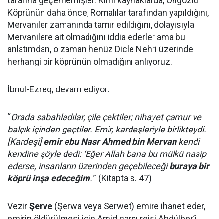
tarafına geçememişler. Kimi kaynaklarda, Ongözlü
Köprünün daha önce, Romalılar tarafından yapıldığını,
Mervaniler zamanında tamir edildiğini, dolayısıyla
Mervanilere ait olmadığını iddia ederler ama bu
anlatımdan, o zaman henüz Dicle Nehri üzerinde
herhangi bir köprünün olmadığını anlıyoruz.
İbnul-Ezreq, devam ediyor:
“
Orada sabahladılar, çile çektiler; nihayet çamur ve
balçık içinden geçtiler. Emir, kardeşleriyle birlikteydi.
[Kardeşi]
emir ebu Nasr Ahmed bin Mervan
kendi
kendine şöyle dedi: ‘Eğer Allah bana bu mülkü nasip
ederse, insanların üzerinden geçebileceği
buraya bir
köprü inşa edeceğim
.'
” (Kitapta s. 47)
Vezir
Şerve
(Şerwa veya Serwet) emire ihanet eder,
emirin öldürülmesi için Amid çarşı reisi Abdülber’i