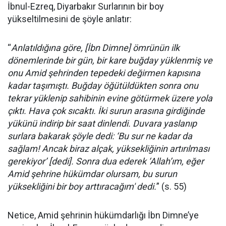
İbnul-Ezreq, Diyarbakır Surlarının bir boy
yükseltilmesini de şöyle anlatır:
“
Anlatıldığına göre, [İbn Dimne] ömrünün ilk
dönemlerinde bir gün, bir kare buğday yüklenmiş ve
onu Amid şehrinden tepedeki değirmen kapısına
kadar taşımıştı. Buğday öğütüldükten sonra onu
tekrar yüklenip sahibinin evine götürmek üzere yola
çıktı. Hava çok sıcaktı. İki surun arasına girdiğinde
yükünü indirip bir saat dinlendi. Duvara yaslanıp
surlara bakarak şöyle dedi: ‘Bu sur ne kadar da
sağlam! Ancak biraz alçak, yüksekliğinin artırılması
gerekiyor’ [dedi]. Sonra dua ederek ‘Allah’ım, eğer
Amid şehrine hükümdar olursam, bu surun
yüksekliğini bir boy arttıracağım' dedi.
” (s. 55)
Netice, Amid şehrinin hükümdarlığı İbn Dimne’ye