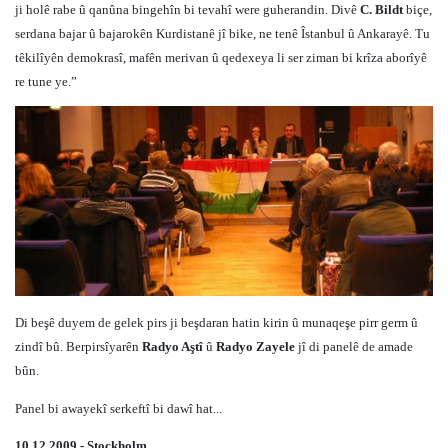
ji holê rabe û qanûna bingehîn bi tevahî were guherandin. Divê
C. Bildt
biçe,
serdana bajar û bajarokên Kurdistanê jî bike, ne tenê Îstanbul û Ankarayê. Tu
têkilîyên demokrasî, mafên merivan û qedexeya li ser ziman bi krîza aborîyê
re tune ye.”
Di beşê duyem de gelek pirs ji beşdaran hatin kirin û munaqeşe pirr germ û
zindî bû. Berpirsîyarên
Radyo Aştî
û
Radyo Zayele
jî di panelê de amade
bûn.
Panel bi awayekî serkeftî bi dawî hat...
10.12.2009 - Stockholm