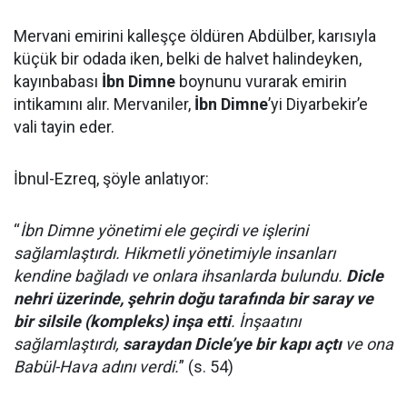
Mervani emirini kalleşçe öldüren Abdülber, karısıyla
küçük bir odada iken, belki de halvet halindeyken,
kayınbabası
İbn Dimne
boynunu vurarak emirin
intikamını alır. Mervaniler,
İbn Dimne
’yi Diyarbekir’e
vali tayin eder.
İbnul-Ezreq, şöyle anlatıyor:
“
İbn Dimne yönetimi ele geçirdi ve işlerini
sağlamlaştırdı. Hikmetli yönetimiyle insanları
kendine bağladı ve onlara ihsanlarda bulundu.
Dicle
nehri üzerinde, şehrin doğu tarafında bir saray ve
bir silsile (kompleks) inşa etti
. İnşaatını
sağlamlaştırdı,
saraydan Dicle’ye bir kapı açtı
ve ona
Babül-Hava adını verdi.
” (s. 54)