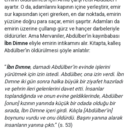
ayartır. O da, adamlarını kapının içine yerleştirir, emir
sur kapısından içeri girerken, en dar noktada, emirin
yüzüne doğru para saçar, emiri şaşırtır. Adamları da
emirin üzerine çullanıp gürz ve hançer darbeleriyle
öldürürler. Ama Mervaniler, Abdülber’in kayınbabası
İbn Dimne
eliyle emirin intikamını alır. Kitapta, kalleş
Abdülber’in öldürülmesi şöyle anlatılır:
“
İbn Dımne
, damadı Abdülber’in evinde işlerini
yürütmek için izin istedi. Abdülber, ona izin verdi. İbn
Dımne iki gün sonra halka büyük bir ziyafet hazırladı
ve şehrin ileri gelenlerini davet etti. İnsanlar
toplandığında ve onun evine geldiklerinde, Abdülber
[onun] kızının yanında küçük bir odada olduğu bir
sırada, İbn Dimne içeri girdi. Kılıçla [Abdülber’in]
boynunu vurdu ve onu öldürdü. Başını yanına alarak
insanların yanına çıktı.
” (s. 53)