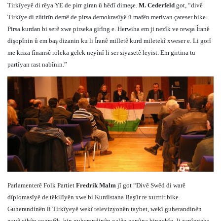
Tirkîyeyê di rêya YE de pirr giran û hêdî dimeşe.
M. Cederfeld
got, “divê
Tirkîye di zûtirîn demê de pirsa demokrasîyê û mafên merivan çareser bike.
Pirsa kurdan bi serê xwe pirseka girîng e. Herwiha em ji nezîk ve rewşa Îranê
dişopînin û em baş dizanin ku li Îranê milletê kurd miletekî xweser e. Li gorî
me kriza fînansê roleka gelek neyînî li ser siyasetê leyist. Em girtina tu
partîyan rast nabînin.”
Parlamenterê Folk Partiet
Fredrik Malm
jî got “Divê Swêd di warê
dîplomasîyê de têkilîyên xwe bi Kurdistana Başûr re xurttir bike.
Guherandinên li Tirkîyeyê wekî televizyonên taybet, wekî guherandinên
navê cihên cografîk, hin guherandinên xalên qanûna bingehîn, li zanîngeha