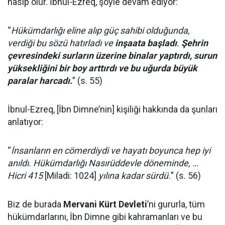
nasip olur. İbnul-Ezreq, şöyle devam ediyor:
“
Hükümdarlığı eline alıp güç sahibi olduğunda,
verdiği bu sözü hatırladı ve
inşaata başladı
.
Şehrin
çevresindeki surların üzerine binalar yaptırdı, surun
yüksekliğini bir boy arttırdı ve bu uğurda büyük
paralar harcadı.
” (s. 55)
İbnul-Ezreq, [İbn Dimne’nin] kişiliği hakkında da şunları
anlatıyor:
“
İnsanların en cömerdiydi ve hayatı boyunca hep iyi
anıldı. Hükümdarlığı Nasırüddevle döneminde, …
Hicri 415
[Miladi: 1024]
yılına kadar sürdü.
” (s. 56)
Biz de burada
Mervani Kürt Devleti
’ni gururla, tüm
hükümdarlarını, İbn Dimne gibi kahramanları ve bu