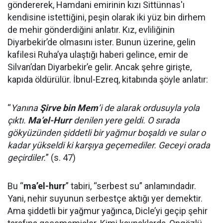
göndererek, Hamdani emirinin kızı Sittünnas'ı
kendisine istettiğini, peşin olarak iki yüz bin dirhem
de mehir gönderdiğini anlatır. Kız, evliliğinin
Diyarbekir’de olmasını ister. Bunun üzerine, gelin
kafilesi Ruha’ya ulaştığı haberi gelince, emir de
Silvan’dan Diyarbekir’e gelir. Ancak şehre girişte,
kapıda öldürülür. İbnul-Ezreq, kitabında şöyle anlatır:
“
Yanına
Şirve bin Mem
’i de alarak ordusuyla yola
çıktı.
Ma’el-Hurr
denilen yere geldi. O sırada
gökyüzünden şiddetli bir yağmur boşaldı ve sular o
kadar yükseldi ki karşıya geçemediler. Geceyi orada
geçirdiler.
” (s. 47)
Bu “
ma’el-hurr
” tabiri, “serbest su” anlamındadır.
Yani, nehir suyunun serbestçe aktığı yer demektir.
Ama şiddetli bir yağmur yağınca, Dicle’yi geçip şehir