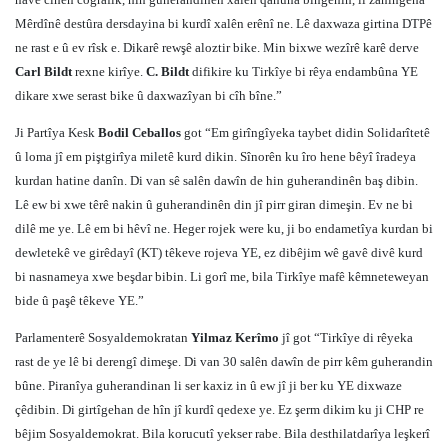
Mêrdînê destûra dersdayina bi kurdî xalên erênî ne. Lê daxwaza girtina DTPê
ne rast e û ev rîsk e. Dikarê rewşê aloztir bike. Min bixwe wezîrê karê derve
Carl Bildt
rexne kirîye.
C. Bildt
difikire ku Tirkîye bi rêya endambûna YE
dikare xwe serast bike û daxwazîyan bi cîh bîne.”
Ji Partîya Kesk
Bodil Ceballos
got “Em girîngîyeka taybet didin Solidarîtetê
û loma jî em piştgirîya miletê kurd dikin. Sînorên ku îro hene bêyî îradeya
kurdan hatine danîn. Di van sê salên dawîn de hin guherandinên baş dibin.
Lê ew bi xwe têrê nakin û guherandinên din jî pirr giran dimeşin. Ev ne bi
dilê me ye. Lê em bi hêvî ne. Heger rojek were ku, ji bo endametîya kurdan bi
dewletekê ve girêdayî (KT) têkeve rojeva YE, ez dibêjim wê gavê divê kurd
bi nasnameya xwe beşdar bibin. Li gorî me, bila Tirkîye mafê kêmneteweyan
bide û paşê têkeve YE.”
Parlamenterê Sosyaldemokratan
Yilmaz Kerîmo
jî got “Tirkîye di rêyeka
rast de ye lê bi derengî dimeşe. Di van 30 salên dawîn de pirr kêm guherandin
bûne. Piranîya guherandinan li ser kaxiz in û ew jî ji ber ku YE dixwaze
çêdibin. Di girtîgehan de hîn jî kurdî qedexe ye. Ez şerm dikim ku ji CHP re
bêjim Sosyaldemokrat. Bila korucutî yekser rabe. Bila desthilatdarîya leşkerî