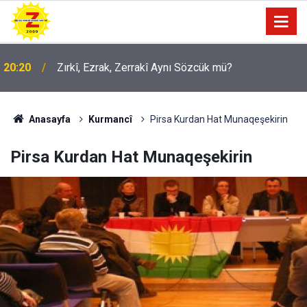
09:56
Ji Zilma Partîzanan Nimûneyeka Piçûk
Anasayfa
Kurmancî
Pirsa Kurdan Hat Munaqeşekirin
Pirsa Kurdan Hat Munaqeşekirin