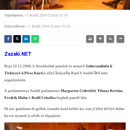
Yayınlanma:
11 Aralık 2009 Cuma 10:16
Güncelleme:
11 Aralık 2009 Cuma 10:23
Zazakî.NET
Roja 10.12.2009, li Stockholmê panelek bi sernavê
Guherandinên li
Tirkîyeyê û Pirsa Kurd
ji alîyê ÎnsîyatÎfa Kurd li Swêdê-ÎKS hate
organîzekirin.
Ji parlamentoya Swêdê parlamenter
Margareta Cederfeld
,
Yilmaz Kerimo
,
Fredrik Malm
û
Bodil Ceballos
beşdarê panelê bûn.
Di nav guhdaran de gellek ciwanên kurd hebûn ku, wan jî bêtir hêvîyê didan
ku ew siyasetê ji nêzîk ve dişopînin.