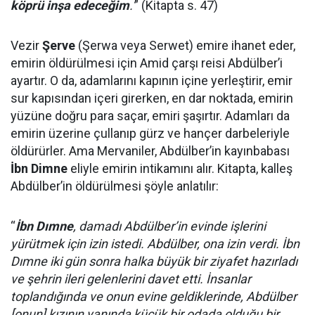
köprü inşa edeceğim
.'
” (Kitapta s. 47)
Vezir
Şerve
(Şerwa veya Serwet) emire ihanet eder,
emirin öldürülmesi için Amid çarşı reisi Abdülber’i
ayartır. O da, adamlarını kapının içine yerleştirir, emir
sur kapısından içeri girerken, en dar noktada, emirin
yüzüne doğru para saçar, emiri şaşırtır. Adamları da
emirin üzerine çullanıp gürz ve hançer darbeleriyle
öldürürler. Ama Mervaniler, Abdülber’in kayınbabası
İbn Dimne
eliyle emirin intikamını alır. Kitapta, kalleş
Abdülber’in öldürülmesi şöyle anlatılır:
“
İbn Dımne
, damadı Abdülber’in evinde işlerini
yürütmek için izin istedi. Abdülber, ona izin verdi. İbn
Dımne iki gün sonra halka büyük bir ziyafet hazırladı
ve şehrin ileri gelenlerini davet etti. İnsanlar
toplandığında ve onun evine geldiklerinde, Abdülber
[onun] kızının yanında küçük bir odada olduğu bir