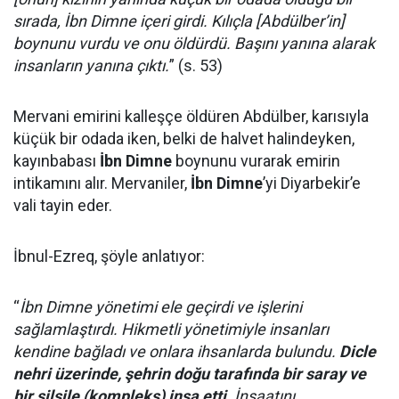
sırada, İbn Dimne içeri girdi. Kılıçla [Abdülber’in]
boynunu vurdu ve onu öldürdü. Başını yanına alarak
insanların yanına çıktı.
” (s. 53)
Mervani emirini kalleşçe öldüren Abdülber, karısıyla
küçük bir odada iken, belki de halvet halindeyken,
kayınbabası
İbn Dimne
boynunu vurarak emirin
intikamını alır. Mervaniler,
İbn Dimne
’yi Diyarbekir’e
vali tayin eder.
İbnul-Ezreq, şöyle anlatıyor:
“
İbn Dimne yönetimi ele geçirdi ve işlerini
sağlamlaştırdı. Hikmetli yönetimiyle insanları
kendine bağladı ve onlara ihsanlarda bulundu.
Dicle
nehri üzerinde, şehrin doğu tarafında bir saray ve
bir silsile (kompleks) inşa etti
. İnşaatını