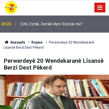
20:20
Zırkî, Ezrak, Zerrakî Aynı Sözcük mü?
09:56
Ji Zilma Partîzanan Nimûneyeka Piçûk
Anasayfa
Rojane
Perwerdeyê 20 Wendekaranê
Lîsansê Berzî Dest Pêkerd
Perwerdeyê 20 Wendekaranê Lîsansê
Berzî Dest Pêkerd