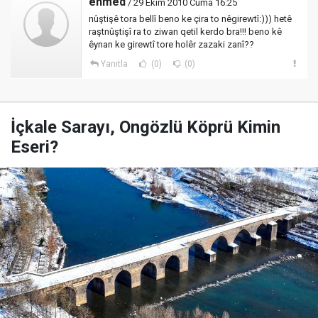
ehmed
/ 29 Ekim 2010 Cuma 16:25
nûştişê tora bellî beno ke çira to nêgirewtî:))) hetê
raştnûştişî ra to ziwan qetil kerdo bra!!! beno kê
êynan ke girewtî tore holêr zazaki zanî??
Yanıtla
(0)
(0)
İçkale Sarayı, Ongözlü Köprü Kimin
Eseri?