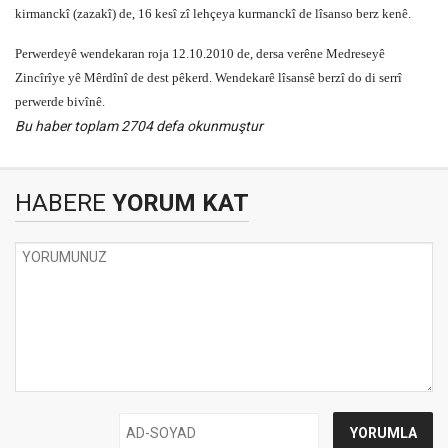
kirmanckî (zazakî) de, 16 kesî zî lehçeya kurmanckî de lîsanso berz kenê.
Perwerdeyê wendekaran roja 12.10.2010 de, dersa verêne Medreseyê
Zincîrîye yê Mêrdînî de dest pêkerd. Wendekarê lîsansê berzî do di serrî
perwerde bivînê.
Bu haber toplam 2704 defa okunmuştur
HABERE
YORUM KAT