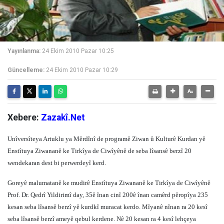
Yayınlanma:
24 Ekim 2010 Pazar 10:25
Güncelleme:
24 Ekim 2010 Pazar 10:29
Xebere:
Zazakî.Net
Unîversîteya Artuklu ya Mêrdînî de programê Ziwan û Kulturê Kurdan yê
Enstîtuya Ziwananê ke Tirkîya de Ciwîyênê de seba lîsansê berzî 20
wendekaran dest bi perwerdeyî kerd.
Goreyê malumatanê ke mudirê Enstîtuya Ziwananê ke Tirkîya de Ciwîyênê
Prof. Dr. Qedrî Yildirimî day, 35ê înan cinî 200ê înan camêrd pêropîya 235
kesan seba lîsansê berzî yê kurdkî muracat kerdo. Mîyanê nînan ra 20 kesî
seba lîsansê berzî ameyê qebul kerdene. Nê 20 kesan ra 4 kesî lehçeya