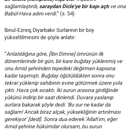
sağlamlaştırdı,
saraydan Dicle’ye bir kapı açtı
ve ona
Babül-Hava adını verdi.
” (s. 54)
İbnul-Ezreq, Diyarbakır Surlarının bir boy
yükseltilmesini de şöyle anlatır:
“
Anlatıldığına göre, [İbn Dimne] ömrünün ilk
dönemlerinde bir gün, bir kare buğday yüklenmiş ve
onu Amid şehrinden tepedeki değirmen kapısına
kadar taşımıştı. Buğday öğütüldükten sonra onu
tekrar yüklenip sahibinin evine götürmek üzere yola
çıktı. Hava çok sıcaktı. İki surun arasına girdiğinde
yükünü indirip bir saat dinlendi. Duvara yaslanıp
surlara bakarak şöyle dedi: ‘Bu sur ne kadar da
sağlam! Ancak biraz alçak, yüksekliğinin artırılması
gerekiyor’ [dedi]. Sonra dua ederek ‘Allah’ım, eğer
Amid şehrine hükümdar olursam, bu surun