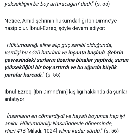
yüksekliğini bir boy arttıracağım' dedi.
” (s. 55)
Netice, Amid şehrinin hükümdarlığı İbn Dimne’ye
nasip olur. İbnul-Ezreq, şöyle devam ediyor:
“
Hükümdarlığı eline alıp güç sahibi olduğunda,
verdiği bu sözü hatırladı ve
inşaata başladı
.
Şehrin
çevresindeki surların üzerine binalar yaptırdı, surun
yüksekliğini bir boy arttırdı ve bu uğurda büyük
paralar harcadı.
” (s. 55)
İbnul-Ezreq, [İbn Dimne’nin] kişiliği hakkında da şunları
anlatıyor:
“
İnsanların en cömerdiydi ve hayatı boyunca hep iyi
anıldı. Hükümdarlığı Nasırüddevle döneminde, …
Hicri 415
[Miladi: 1024]
yılına kadar sürdü.
” (s. 56)