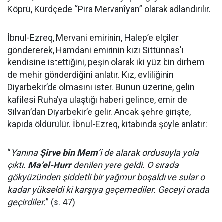
Köprü, Kürdçede “Pira Mervanîyan” olarak adlandırılır.
İbnul-Ezreq, Mervani emirinin, Halep’e elçiler
göndererek, Hamdani emirinin kızı Sittünnas'ı
kendisine istettiğini, peşin olarak iki yüz bin dirhem
de mehir gönderdiğini anlatır. Kız, evliliğinin
Diyarbekir’de olmasını ister. Bunun üzerine, gelin
kafilesi Ruha’ya ulaştığı haberi gelince, emir de
Silvan’dan Diyarbekir’e gelir. Ancak şehre girişte,
kapıda öldürülür. İbnul-Ezreq, kitabında şöyle anlatır:
“
Yanına
Şirve bin Mem
’i de alarak ordusuyla yola
çıktı.
Ma’el-Hurr
denilen yere geldi. O sırada
gökyüzünden şiddetli bir yağmur boşaldı ve sular o
kadar yükseldi ki karşıya geçemediler. Geceyi orada
geçirdiler.
” (s. 47)