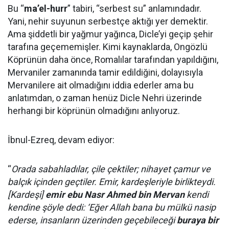
Bu “
ma’el-hurr
” tabiri, “serbest su” anlamındadır.
Yani, nehir suyunun serbestçe aktığı yer demektir.
Ama şiddetli bir yağmur yağınca, Dicle’yi geçip şehir
tarafına geçememişler. Kimi kaynaklarda, Ongözlü
Köprünün daha önce, Romalılar tarafından yapıldığını,
Mervaniler zamanında tamir edildiğini, dolayısıyla
Mervanilere ait olmadığını iddia ederler ama bu
anlatımdan, o zaman henüz Dicle Nehri üzerinde
herhangi bir köprünün olmadığını anlıyoruz.
İbnul-Ezreq, devam ediyor:
“
Orada sabahladılar, çile çektiler; nihayet çamur ve
balçık içinden geçtiler. Emir, kardeşleriyle birlikteydi.
[Kardeşi]
emir ebu Nasr Ahmed bin Mervan
kendi
kendine şöyle dedi: ‘Eğer Allah bana bu mülkü nasip
ederse, insanların üzerinden geçebileceği
buraya bir