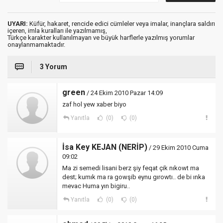
UYARI:
Küfür, hakaret, rencide edici cümleler veya imalar, inançlara saldırı
içeren, imla kuralları ile yazılmamış,
Türkçe karakter kullanılmayan ve büyük harflerle yazılmış yorumlar
onaylanmamaktadır.
3 Yorum
green
/ 24 Ekim 2010 Pazar 14:09
zaf hol yew xaber biyo
Yanıtla
(0)
(0)
İsa Key KEJAN (NERİP)
/ 29 Ekim 2010 Cuma
09:02
Ma zi semedi lisani berz şiy feqat çik nıkowt ma
dest; kumık ma ra gowşib eynu gırowtı.. de bi ınka
mevac Huma yın bigiru..
Yanıtla
(0)
(0)