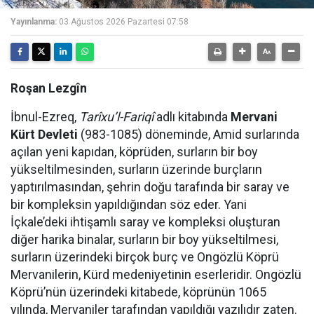
Yayınlanma:
03 Ağustos 2026 Pazartesi 07:58
Roşan Lezgîn
İbnul-Ezreq,
Tarîxu’l-Fariqî
adlı kitabında
Mervani
Kürt Devleti
(983-1085) döneminde, Amid surlarında
açılan yeni kapıdan, köprüden, surların bir boy
yükseltilmesinden, surların üzerinde burçların
yaptırılmasından, şehrin doğu tarafında bir saray ve
bir kompleksin yapıldığından söz eder. Yani
İçkale’deki ihtişamlı saray ve kompleksi oluşturan
diğer harika binalar, surların bir boy yükseltilmesi,
surların üzerindeki birçok burç ve Ongözlü Köprü
Mervanilerin, Kürd medeniyetinin eserleridir. Ongözlü
Köprü’nün üzerindeki kitabede, köprünün 1065
yılında, Mervaniler tarafından yapıldığı yazılıdır zaten.