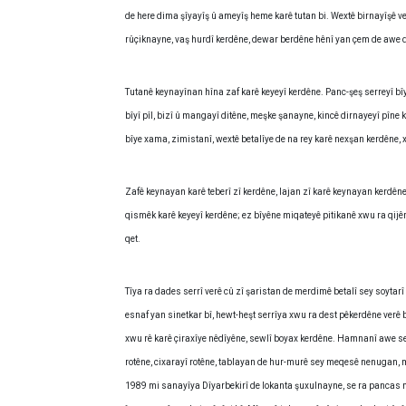
de here dima şîyayîş û ameyîş heme karê tutan bi. Wextê birnayîşê v
rûçiknayne, vaş hurdî kerdêne, dewar berdêne hênî yan çem de awe 
Tutanê keynayînan hîna zaf karê keyeyî kerdêne. Panc-şeş serreyî bîy
bîyî pîl, bizî û mangayî ditêne, meşke şanayne, kincê dirnayeyî pîne 
bîye xama, zimistanî, wextê betalîye de na rey karê nexşan kerdêne,
Zafê keynayan karê teberî zî kerdêne, lajan zî karê keynayan kerdêne
qismêk karê keyeyî kerdêne; ez bîyêne miqateyê pitikanê xwu ra qijêrî,
qet.
Tîya ra dades serrî verê cû zî şaristan de merdimê betalî sey soytarî
esnaf yan sinetkar bî, hewt-heşt serrîya xwu ra dest pêkerdêne verê b
xwu rê karê çiraxîye nêdîyêne, sewlî boyax kerdêne. Hamnanî awe serdi
rotêne, cixarayî rotêne, tablayan de hur-murê sey meqesê nenugan,
1989 mi sanayîya Dîyarbekirî de lokanta şuxulnayne, se ra pancas mu