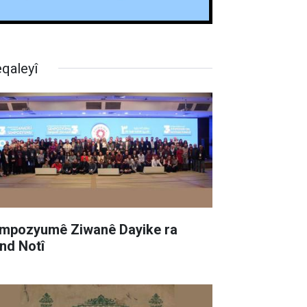
qaleyî
mpozyumê Ziwanê Dayike ra
nd Notî