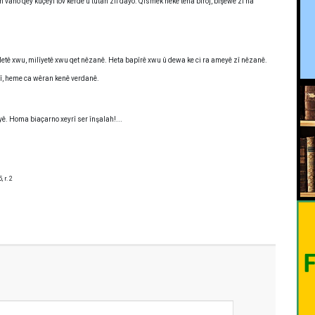
m vano qey kuçeyî tov kerdê û tutan zîl dayo. Qismêk neke tena biroj, bişewe zî ha
letê xwu, milîyetê xwu qet nêzanê. Heta bapîrê xwu û dewa ke ci ra ameyê zî nêzanê.
çî, heme ca wêran kenê verdanê.
 yê. Homa biaçarno xeyrî ser înşalah!...
 r. 2