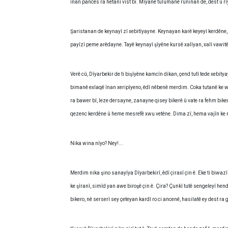
înan pancês ra hetanî vîst bî. Mîyanê tulumanê rûninan de, dest û r
Şaristanan de keynayî zî xebitîyayne. Keynayan karê keyeyî kerdêne,
payîzî peme arêdayne. Tayê keynayî şîyêne kursê xalîyan, xalî vawit
Verê cû, Dîyarbekir de ti bişîyêne kamcîn dikan, çend tutî tede xebitya
bimanê exlaqê înan xeripîyeno, êdî nêbenê merdim. Coka tutanê ke wi
ra bawer bî, leze dersayne, zanayne qisey bikerê û vate ra fehm bike
qezenc kerdêne û heme mesrefê xwu vetêne. Dima zî, hema vajîn ke n
Nika wina nîyo? Ney!...
Merdim nika şino sanayîya Dîyarbekirî, êdî çiraxî çin ê. Eke ti biwaz
ke şîranî, simîd yan awe biroşê çin ê. Çira? Çunkî tutê sengeleyî he
bikero, nê serserî sey çeteyan kardî ro ci ancenê, hasilatê ey dest ra 