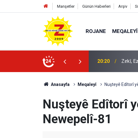
Manşetler
Günün Haberleri
Arşiv
S
ROJANE
MEQALEYÎ
k mü?
24
09:56
Ji Zilm
Anasayfa
Meqaleyî
Nuşteyê Edîtorî 
Nuşteyê Edîtorî 
Newepelî-81