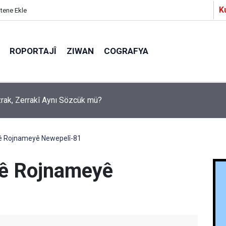
K
itene Ekle
ROPORTAJÎ
ZIWAN
COGRAFYA
a Partîzanan Nimûneyeka Piçûk
yê Rojnameyê Newepelî-81
yê Rojnameyê