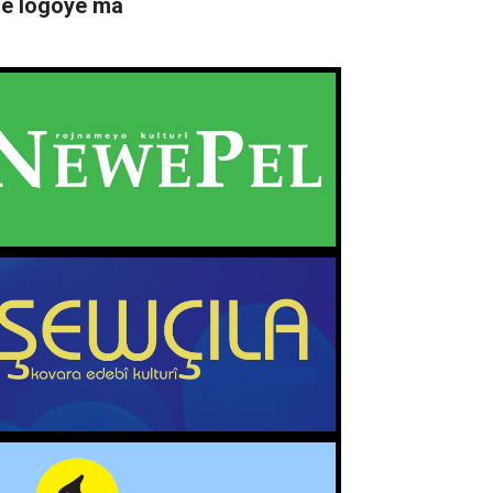
rê logoyê ma