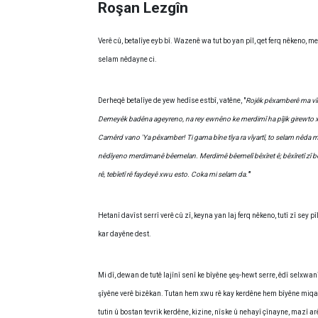
Roşan Lezgîn
Verê cû, betalîye eyb bî. Wazenê wa tut bo yan pîl, qet ferq nêkeno,
selam nêdayne ci.
Derheqê betalîye de yew hedîse estbî, vatêne, "
Rojêk pêxamberê ma vîn
Demeyêk badêna ageyreno, na rey ewnêno ke merdimî ha pîjik girewto xwu
Camêrd vano 'Ya pêxamber! Ti gama bîne tîya ra vîyartî, to selam nêda m
nêdîyeno merdimanê bêemelan. Merdimê bêemelî bêxîret ê; bêxîretî zî bêîm
rê, tebîetî rê faydeyê xwu esto. Coka mi selam da.'
"
Hetanî davîst serrî verê cû zî, keyna yan laj ferq nêkeno, tutî zî sey
kar dayêne dest.
Mi dî, dewan de tutê lajînî senî ke bîyêne şeş-hewt serre, êdî selxwanî
şîyêne verê bizêkan. Tutan hem xwu rê kay kerdêne hem bîyêne miqa
tutin û bostan tevrik kerdêne, kizine, nîske û nehayî çînayne, mazî a