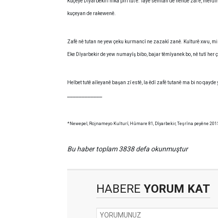
Kuçeyê Dîyarbekirî nika pirî tut ê. Tayê semtan de hende zaf ê, merdi
kuçeyan de rakewenê.
Zafê nê tutan ne yew çeku kurmancî ne zazakî zanê. Kulturê xwu, mi
Eke Dîyarbekir de yew numayîş bibo, bajar têmîyanek bo, nê tutî her 
Helbet tutê aîleyanê başan zî estê, la êdî zafê tutanê ma bi no qayde
____________
*Newepel, Rojnameyo Kulturî, Hûmare 81, Dîyarbekir, Teşrîna peyêne 2015,
Bu haber toplam 3838 defa okunmuştur
HABERE
YORUM KAT