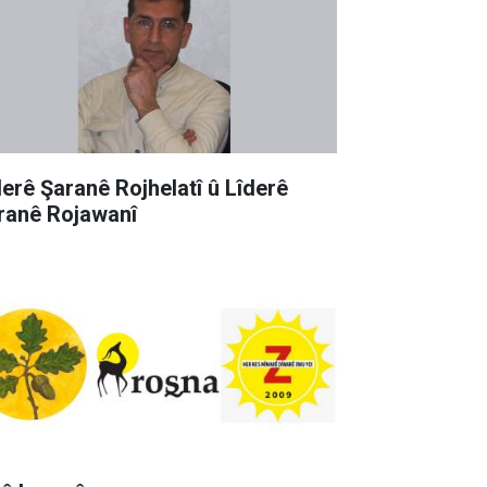
derê Şaranê Rojhelatî û Lîderê
ranê Rojawanî