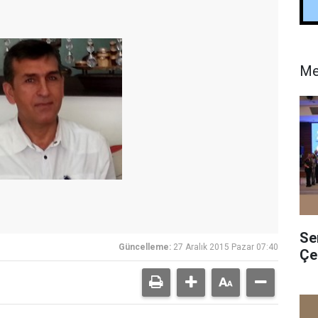
Me
Se
Güncelleme:
27 Aralık 2015 Pazar 07:40
Çe