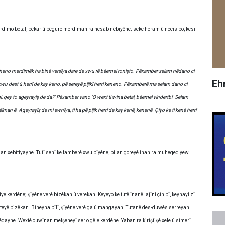
 merdimo betal, bêkar û bêgure merdiman ra hesab nêbîyêne; seke heram û necis bo, kesî
eno merdimêk ha binê versîya dare de xwu rê bêemel ronişto. Pêxamber selam nêdano ci.
Eh
 dest û herrî de kay keno, pê sereyê pîjikî herrî keneno. Pêxamberê ma selam dano ci.
i, qey to ageyrayîş de da?' Pêxamber vano 'O wext ti wina betal, bêemel vindertbî. Selam
an ê. Ageyrayîş de mi ewnîya, ti ha pê pîjik herrî de kay kenê, kenenê. Çîyo ke ti kenê herrî
 pîlan xebitîyayne. Tutî senî ke famberê xwu bîyêne, pîlan goreyê înan ra muheqeq yew
ye kerdêne; şîyêne verê bizêkan û verekan. Keyeyo ke tutê înanê lajînî çin bî, keynayî zî
teyê bizêkan. Bineyna pîlî, şîyêne verê ga û mangayan. Tutanê des-duwês serreyan
rêdayne. Wextê cuwînan mefşeneyî ser o gêle kerdêne. Yaban ra kiriştişê xele û simerî