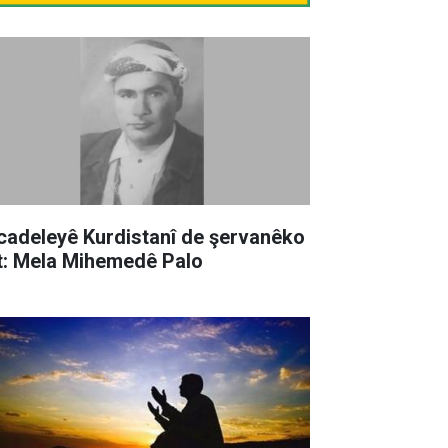
cadeleyê Kurdistanî de şervanêko
t: Mela Mihemedê Palo