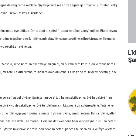
elgan de velg cema kerdêne. Şîyayîşê serê rezan de engure qerifnayne. Zimistanî velg
dayne… û xwu rê kay zî kerdêne.
êne miqateyê pitikan. Dima dest bi şutişê firaqan kerdêne, zereyî rutêne. Eke bineyna
kerdêne û şutêne, awe kiriştêne, mîr elawitêne, nan pewtêne, şêhre birnayne. Keyna ke
 xwu rê cihêz nayêne pa.
Lî
Şa
. Mesela, seba ke mi ra pîlêr wayê mi çin bî, mi bi xwu hem karê lajan kerdêne hem zî
 mi zere û axurî rutêne, mi hênî ra awe kiriştêne. Ez ke zana mi rê qet vindertiş çin bi,
 û serserî qebul bîyêne. Şaristanan de zî tutî heme xebitîyayne. Êyê ke babîyê înan
abîyê xwu de xebitîyayne. Êyê ke tutê înan çin bî, xwu rê çiraxî girewtêne. Tutanê ke
ne rotêne, qeşaşit rotêne, zimistanî şîranî rotêne, simîdî rotêne. Puncî rotêne, atletî
 mûçinikî, maskotî ûsn rotêne… Hem mekteb wendêne hem xebitîyayne. 1986 ra hetanî
şterîyê mi çiraxê ke emrê înan hewt ra hetanî pancês bî. Se ra hîris xelfeyê ke emrê