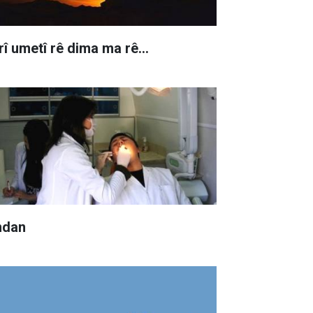
rî umetî rê dima ma rê…
ndan