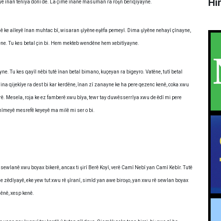
Hî
îyê înan tenîya donî de. La çimê înanê masuman ra roşn beriqîyayne.
 ê ke aîleyê înan muhtac bî, wisaran şîyêne eşêfa pemeyî. Dima şîyêne nehayî çînayne,
êne. Tu kes betal çin bi. Hem mekteb wendêne hem xebitîyayne.
yne. Tu kes qayîl nêbi tutê înan betal bimano, kuçeyan ra bigeyro. Vatêne, tutî betal
na qijekîye ra dest bi kar kerdêne, înan zî zanayne ke ha pere qezenc kenê, coka xwu
rê. Mesela, roja ke ez famberê xwu bîya, tewr tay duwêsserrîya xwu de êdî mi pere
îmeyê mesrefê keyeyê ma milê mi ser o bi.
î sewlanê xwu boyax bikerê, ancax ti şirî Berê Koyî, verê Camî Nebî yan Camî Kebîr. Tutê
nde zêdîyayê, eke yew tut xwu rê şîranî, simîd yan awe biroşo, yan xwu rê sewlan boyax
gênê, xesp kenê.