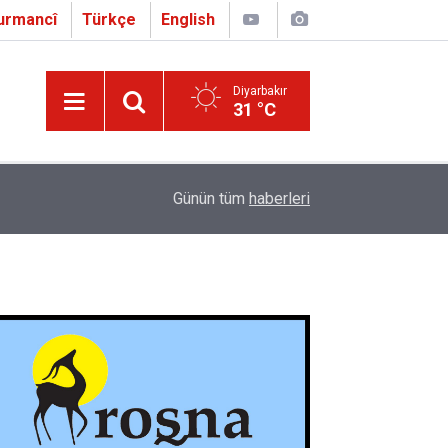
urmancî
Türkçe
English
Diyarbakır
31 °C
16:01
Çapo 3. o Hîrakerde yê Ferhengê Zazakî-Tirkî V
Günün tüm
haberleri