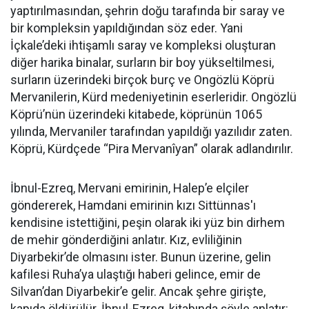
yaptırılmasından, şehrin doğu tarafında bir saray ve
bir kompleksin yapıldığından söz eder. Yani
İçkale’deki ihtişamlı saray ve kompleksi oluşturan
diğer harika binalar, surların bir boy yükseltilmesi,
surların üzerindeki birçok burç ve Ongözlü Köprü
Mervanilerin, Kürd medeniyetinin eserleridir. Ongözlü
Köprü’nün üzerindeki kitabede, köprünün 1065
yılında, Mervaniler tarafından yapıldığı yazılıdır zaten.
Köprü, Kürdçede “Pira Mervanîyan” olarak adlandırılır.
İbnul-Ezreq, Mervani emirinin, Halep’e elçiler
göndererek, Hamdani emirinin kızı Sittünnas'ı
kendisine istettiğini, peşin olarak iki yüz bin dirhem
de mehir gönderdiğini anlatır. Kız, evliliğinin
Diyarbekir’de olmasını ister. Bunun üzerine, gelin
kafilesi Ruha’ya ulaştığı haberi gelince, emir de
Silvan’dan Diyarbekir’e gelir. Ancak şehre girişte,
kapıda öldürülür. İbnul-Ezreq, kitabında şöyle anlatır: