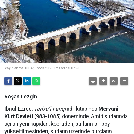
Yayınlanma:
03 Ağustos 2026 Pazartesi 07:58
Roşan Lezgîn
İbnul-Ezreq,
Tarîxu’l-Fariqî
adlı kitabında
Mervani
Kürt Devleti
(983-1085) döneminde, Amid surlarında
açılan yeni kapıdan, köprüden, surların bir boy
yükseltilmesinden, surların üzerinde burçların