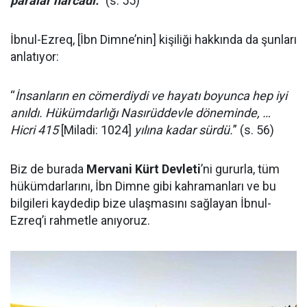
paralar harcadı.
” (s. 55)
İbnul-Ezreq, [İbn Dimne’nin] kişiliği hakkında da şunları
anlatıyor:
“
İnsanların en cömerdiydi ve hayatı boyunca hep iyi
anıldı. Hükümdarlığı Nasırüddevle döneminde, …
Hicri 415
[Miladi: 1024]
yılına kadar sürdü.
” (s. 56)
Biz de burada
Mervani Kürt Devleti
’ni gururla, tüm
hükümdarlarını, İbn Dimne gibi kahramanları ve bu
bilgileri kaydedip bize ulaşmasını sağlayan İbnul-
Ezreq’i rahmetle anıyoruz.