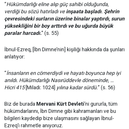
“
Hükümdarlığı eline alıp güç sahibi olduğunda,
verdiği bu sözü hatırladı ve
inşaata başladı
.
Şehrin
çevresindeki surların üzerine binalar yaptırdı, surun
yüksekliğini bir boy arttırdı ve bu uğurda büyük
paralar harcadı.
” (s. 55)
İbnul-Ezreq, [İbn Dimne’nin] kişiliği hakkında da şunları
anlatıyor:
“
İnsanların en cömerdiydi ve hayatı boyunca hep iyi
anıldı. Hükümdarlığı Nasırüddevle döneminde, …
Hicri 415
[Miladi: 1024]
yılına kadar sürdü.
” (s. 56)
Biz de burada
Mervani Kürt Devleti
’ni gururla, tüm
hükümdarlarını, İbn Dimne gibi kahramanları ve bu
bilgileri kaydedip bize ulaşmasını sağlayan İbnul-
Ezreq’i rahmetle anıyoruz.