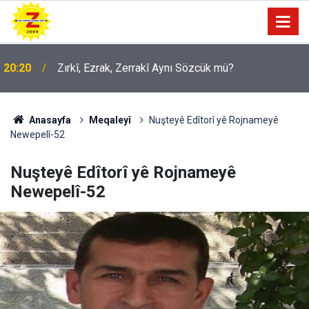
09:56
Ji Zilma Partîzanan Nimûneyeka Piçûk
Anasayfa
Meqaleyî
Nuşteyê Edîtorî yê Rojnameyê
Newepelî-52
Nuşteyê Edîtorî yê Rojnameyê
Newepelî-52