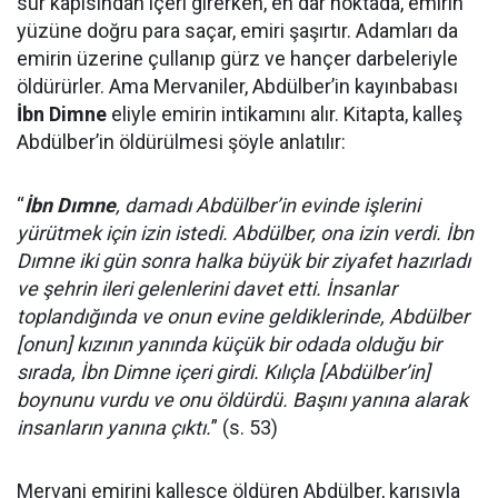
sur kapısından içeri girerken, en dar noktada, emirin
yüzüne doğru para saçar, emiri şaşırtır. Adamları da
emirin üzerine çullanıp gürz ve hançer darbeleriyle
öldürürler. Ama Mervaniler, Abdülber’in kayınbabası
İbn Dimne
eliyle emirin intikamını alır. Kitapta, kalleş
Abdülber’in öldürülmesi şöyle anlatılır:
“
İbn Dımne
, damadı Abdülber’in evinde işlerini
yürütmek için izin istedi. Abdülber, ona izin verdi. İbn
Dımne iki gün sonra halka büyük bir ziyafet hazırladı
ve şehrin ileri gelenlerini davet etti. İnsanlar
toplandığında ve onun evine geldiklerinde, Abdülber
[onun] kızının yanında küçük bir odada olduğu bir
sırada, İbn Dimne içeri girdi. Kılıçla [Abdülber’in]
boynunu vurdu ve onu öldürdü. Başını yanına alarak
insanların yanına çıktı.
” (s. 53)
Mervani emirini kalleşçe öldüren Abdülber, karısıyla