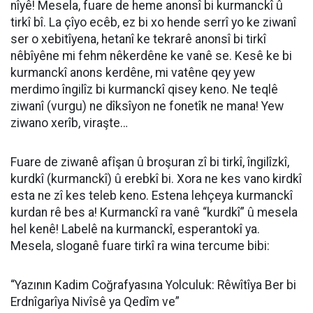
nîyê! Mesela, fuare de heme anonsî bi kurmanckî û
tirkî bî. La çîyo ecêb, ez bi xo hende serrî yo ke ziwanî
ser o xebitîyena, hetanî ke tekrarê anonsî bi tirkî
nêbîyêne mi fehm nêkerdêne ke vanê se. Kesê ke bi
kurmanckî anons kerdêne, mi vatêne qey yew
merdimo îngilîz bi kurmanckî qisey keno. Ne teqlê
ziwanî (vurgu) ne dîksîyon ne fonetîk ne mana! Yew
ziwano xerîb, viraşte…
Fuare de ziwanê afîşan û broşuran zî bi tirkî, îngilîzkî,
kurdkî (kurmanckî) û erebkî bi. Xora ne kes vano kirdkî
esta ne zî kes teleb keno. Estena lehçeya kurmanckî
kurdan rê bes a! Kurmanckî ra vanê “kurdkî” û mesela
hel kenê! Labelê na kurmanckî, esperantokî ya.
Mesela, sloganê fuare tirkî ra wina tercume bibi:
“Yazının Kadim Coğrafyasına Yolculuk: Rêwîtîya Ber bi
Erdnîgarîya Nivîsê ya Qedîm ve”