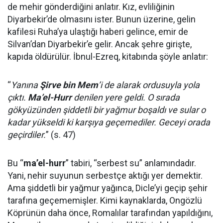
de mehir gönderdiğini anlatır. Kız, evliliğinin
Diyarbekir’de olmasını ister. Bunun üzerine, gelin
kafilesi Ruha’ya ulaştığı haberi gelince, emir de
Silvan’dan Diyarbekir’e gelir. Ancak şehre girişte,
kapıda öldürülür. İbnul-Ezreq, kitabında şöyle anlatır:
“
Yanına
Şirve bin Mem
’i de alarak ordusuyla yola
çıktı.
Ma’el-Hurr
denilen yere geldi. O sırada
gökyüzünden şiddetli bir yağmur boşaldı ve sular o
kadar yükseldi ki karşıya geçemediler. Geceyi orada
geçirdiler.
” (s. 47)
Bu “
ma’el-hurr
” tabiri, “serbest su” anlamındadır.
Yani, nehir suyunun serbestçe aktığı yer demektir.
Ama şiddetli bir yağmur yağınca, Dicle’yi geçip şehir
tarafına geçememişler. Kimi kaynaklarda, Ongözlü
Köprünün daha önce, Romalılar tarafından yapıldığını,