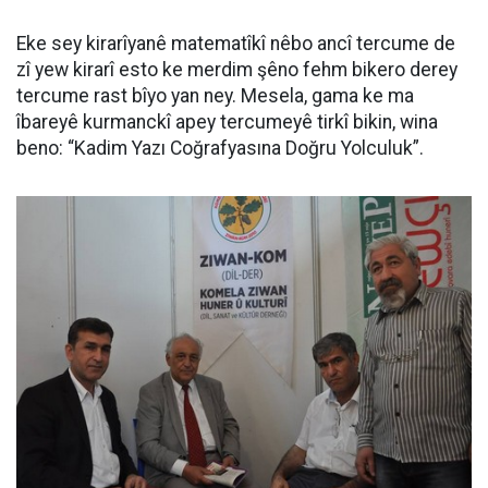
Eke sey kirarîyanê matematîkî nêbo ancî tercume de
zî yew kirarî esto ke merdim şêno fehm bikero derey
tercume rast bîyo yan ney. Mesela, gama ke ma
îbareyê kurmanckî apey tercumeyê tirkî bikin, wina
beno: “Kadim Yazı Coğrafyasına Doğru Yolculuk”.