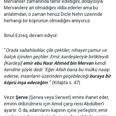
Mervaniler zamanında tamir edildiğini, dolayısıyla
Mervanilere ait olmadığını iddia ederler ama bu
anlatımdan, o zaman henüz Dicle Nehri üzerinde
herhangi bir köprünün olmadığını anlıyoruz.
İbnul-Ezreq, devam ediyor:
“
Orada sabahladılar, çile çektiler; nihayet çamur ve
balçık içinden geçtiler. Emir, kardeşleriyle birlikteydi.
[Kardeşi]
emir ebu Nasr Ahmed bin Mervan
kendi
kendine şöyle dedi: ‘Eğer Allah bana bu mülkü nasip
ederse, insanların üzerinden geçebileceği
buraya bir
köprü inşa edeceğim
.'
” (Kitapta s. 47)
Vezir
Şerve
(Şerwa veya Serwet) emire ihanet eder,
emirin öldürülmesi için Amid çarşı reisi Abdülber’i
ayartır. O da, adamlarını kapının içine yerleştirir, emir