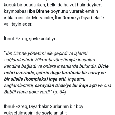
küçük bir odada iken, belki de halvet halindeyken,
kayınbabası
İbn Dimne
boynunu vurarak emirin
intikamını alır. Mervaniler,
İbn Dimne
’yi Diyarbekir’e
vali tayin eder.
İbnul-Ezreq, şöyle anlatıyor:
“
İbn Dimne yönetimi ele geçirdi ve işlerini
sağlamlaştırdı. Hikmetli yönetimiyle insanları
kendine bağladı ve onlara ihsanlarda bulundu.
Dicle
nehri üzerinde, şehrin doğu tarafında bir saray ve
bir silsile (kompleks) inşa etti
. İnşaatını
sağlamlaştırdı,
saraydan Dicle’ye bir kapı açtı
ve ona
Babül-Hava adını verdi.
” (s. 54)
İbnul-Ezreq, Diyarbakır Surlarının bir boy
yükseltilmesini de şöyle anlatır: