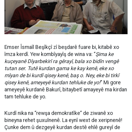
Emser Îsmaîl Beşîkçî zî beşdarê fuare bi, kitabê xo
îmza kerdî. Yew kombîyayîş de wina va: “
Şima ke
kuçeyanê Dîyarbekirî ra gêrayî, bala xo bidîn vengê
tutan ser. Tutê kurdan gama ke kay kenê, eke xo
mîyan de bi kurdî qisey kenê, baş o. Ney, eke bi tirkî
qisey kenê, ameyeyê kurdan tehluke de yo!
” Mi gore
ameyeyê kurdanê Bakurî, bitaybetî amayeyê ma kirdan
tam tehluke de yo.
Kurdî nika na “rewşa demokratîke” de ziwanê xo
bineyna rehet şuxulnenê. La eynî wext de xeripnenê!
Çunke dem û dezgeyê kurdan destê ehlê gureyî de