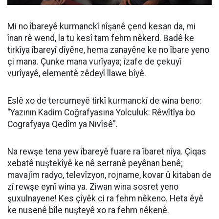
Mi no îbareyê kurmanckî nîşanê çend kesan da, mi
înan rê wend, la tu kesî tam fehm nêkerd. Badê ke
tirkîya îbareyî dîyêne, hema zanayêne ke no îbare yeno
çi mana. Çunke mana vurîyaya; îzafe de çekuyî
vurîyayê, elementê zêdeyî îlawe bîyê.
Eslê xo de tercumeyê tirkî kurmanckî de wina beno:
“Yazının Kadim Coğrafyasına Yolculuk: Rêwîtîya bo
Cografyaya Qedîm ya Nivîsê”.
Na rewşe tena yew îbareyê fuare ra îbaret nîya. Çiqas
xebatê nuştekîyê ke nê serranê peyênan benê;
mavajîm radyo, televîzyon, rojname, kovar û kitaban de
zî rewşe eynî wina ya. Ziwan wina sosret yeno
şuxulnayene! Kes çîyêk ci ra fehm nêkeno. Heta êyê
ke nusenê bîle nuşteyê xo ra fehm nêkenê.