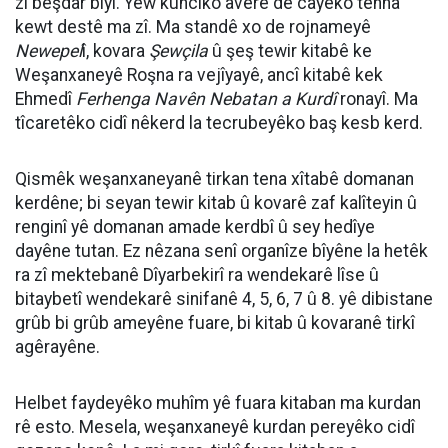
zî beşdar bîyî. Yew kunciko averê de cayêko tenha
kewt destê ma zî. Ma standê xo de rojnameyê
Newepel
î, kovara
Şewçila
û şeş tewir kitabê ke
Weşanxaneyê Roşna ra vejîyayê, ancî kitabê kek
Ehmedî
Ferhenga Navên Nebatan a Kurdî
ronayî. Ma
tîcaretêko cidî nêkerd la tecrubeyêko baş kesb kerd.
Qismêk weşanxaneyanê tirkan tena xîtabê domanan
kerdêne; bi seyan tewir kitab û kovarê zaf kalîteyin û
renginî yê domanan amade kerdbî û sey hedîye
dayêne tutan. Ez nêzana senî organîze bîyêne la hetêk
ra zî mektebanê Dîyarbekirî ra wendekarê lîse û
bitaybetî wendekarê sinifanê 4, 5, 6, 7 û 8. yê dibistane
grûb bi grûb ameyêne fuare, bi kitab û kovaranê tirkî
agêrayêne.
Helbet faydeyêko muhîm yê fuara kitaban ma kurdan
rê esto. Mesela, weşanxaneyê kurdan pereyêko cidî