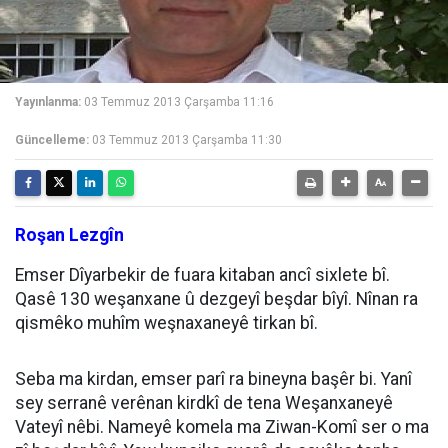
Yayınlanma:
03 Temmuz 2013 Çarşamba 11:16
Güncelleme:
03 Temmuz 2013 Çarşamba 11:30
Roşan Lezgîn
Emser Dîyarbekir de fuara kitaban ancî sixlete bî.
Qasê 130 weşanxane û dezgeyî beşdar bîyî. Nînan ra
qismêko muhîm weşnaxaneyê tirkan bî.
Seba ma kirdan, emser parî ra bineyna başêr bi. Yanî
sey serranê verênan kirdkî de tena Weşanxaneyê
Vateyî nêbi. Nameyê komela ma Ziwan-Komî ser o ma