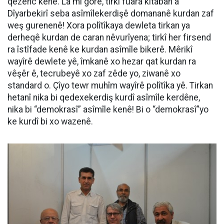
qezenc kenê. La mi gore, tirkî fuara kitaban a
Dîyarbekirî seba asîmîlekerdişê domananê kurdan zaf
weş gurenenê! Xora polîtîkaya dewleta tirkan ya
derheqê kurdan de caran nêvurîyena; tirkî her firsend
ra îstîfade kenê ke kurdan asîmîle bikerê. Mêrikî
wayîrê dewlete yê, îmkanê xo hezar qat kurdan ra
vêşêr ê, tecrubeyê xo zaf zêde yo, ziwanê xo
standard o. Çîyo tewr muhîm wayîrê polîtîka yê. Tirkan
hetanî nika bi qedexekerdiş kurdî asîmîle kerdêne,
nika bi “demokrasî” asîmîle kenê! Bi o “demokrasî”yo
ke kurdî bi xo wazenê.