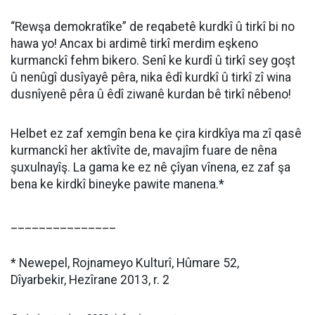
“Rewşa demokratîke” de reqabetê kurdkî û tirkî bi no
hawa yo! Ancax bi ardimê tirkî merdim eşkeno
kurmanckî fehm bikero. Senî ke kurdî û tirkî sey goşt
û nenûgî dusîyayê pêra, nika êdî kurdkî û tirkî zî wina
dusnîyenê pêra û êdî ziwanê kurdan bê tirkî nêbeno!
Helbet ez zaf xemgîn bena ke çira kirdkîya ma zî qasê
kurmanckî her aktîvîte de, mavajîm fuare de nêna
şuxulnayîş. La gama ke ez nê çîyan vînena, ez zaf şa
bena ke kirdkî bineyke pawite manena.*
_______________
* Newepel, Rojnameyo Kulturî, Hûmare 52,
Dîyarbekir, Hezîrane 2013, r. 2