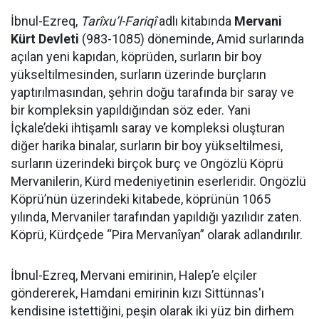
İbnul-Ezreq,
Tarîxu’l-Fariqî
adlı kitabında
Mervani
Kürt Devleti
(983-1085) döneminde, Amid surlarında
açılan yeni kapıdan, köprüden, surların bir boy
yükseltilmesinden, surların üzerinde burçların
yaptırılmasından, şehrin doğu tarafında bir saray ve
bir kompleksin yapıldığından söz eder. Yani
İçkale’deki ihtişamlı saray ve kompleksi oluşturan
diğer harika binalar, surların bir boy yükseltilmesi,
surların üzerindeki birçok burç ve Ongözlü Köprü
Mervanilerin, Kürd medeniyetinin eserleridir. Ongözlü
Köprü’nün üzerindeki kitabede, köprünün 1065
yılında, Mervaniler tarafından yapıldığı yazılıdır zaten.
Köprü, Kürdçede “Pira Mervanîyan” olarak adlandırılır.
İbnul-Ezreq, Mervani emirinin, Halep’e elçiler
göndererek, Hamdani emirinin kızı Sittünnas'ı
kendisine istettiğini, peşin olarak iki yüz bin dirhem