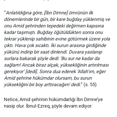
“
Anlatıldığına göre, [İbn Dimne] ömrünün ilk
dönemlerinde bir gün, bir kare buğday yüklenmiş ve
onu Amid şehrinden tepedeki değirmen kapısına
kadar taşımıştı. Buğday öğütüldükten sonra onu
tekrar yüklenip sahibinin evine götürmek üzere yola
çıktı. Hava çok sıcaktı. İki surun arasına girdiğinde
yükünü indirip bir saat dinlendi. Duvara yaslanıp
surlara bakarak şöyle dedi: ‘Bu sur ne kadar da
sağlam! Ancak biraz alçak, yüksekliğinin artırılması
gerekiyor’ [dedi]. Sonra dua ederek ‘Allah’ım, eğer
Amid şehrine hükümdar olursam, bu surun
yüksekliğini bir boy arttıracağım' dedi.
” (s. 55)
Netice, Amid şehrinin hükümdarlığı İbn Dimne’ye
nasip olur. İbnul-Ezreq, şöyle devam ediyor: