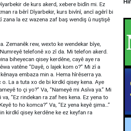
Hî
yarbekir de kurs akerd, xebere bidîn mi. Ez
 ra bêrî Dîyarbekir, kurs bivînî, ancî agêrî bi
î zana la ez wazena zaf baş wendiş û nuştişê
a. Zemanêk rew, wexto ke wendekar bîye,
Numreyê telefonê xo zî da. Mi telefon akerd.
ina biheyecan qisey kerdêne, cayê aye ra
wa vatêne “Dayê, o lajek kom o?” Mi zî a
 kênaya embaza min a. Hema hîrêserra ya.
 La a tuta xo de bi kirdkî qisey kena. Aye
Nameyê to çi yo?” Va, “Nameyê mi Asîva ya.” Mi
 Mi va, “Ez rindekan ra zaf hes kena. Ez yena to
Keyê to ho komca?” Va, “Ez yena keyê şima…”
in kirdkî qisey kerdêne ke ez keyfan ra