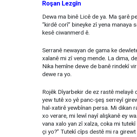
Roşan Lezgîn
Dewa ma binê Licê de ya. Ma şarê pey
“kirdê corî” bineyke zî yena manaya s
kesê ciwanmerd ê.
Serranê newayan de gama ke dewlete
xalanê mi zî veng mende. La dima, de
Nika hemîne dewe de banê rindekî vir
dewe ra yo.
Rojêk Dîyarbekir de ez rastê melayê
yew tutê xo yê panc-şeş serreyî gir
hal-xatirê yewbînan persa. Mi dikan ra
xo verare, mi lewî nayî alişkanê ey 
vana xalo yan zî xalza, coka mi tutekî
çi yo?” Tutekî cîps destê mi ra girewt l