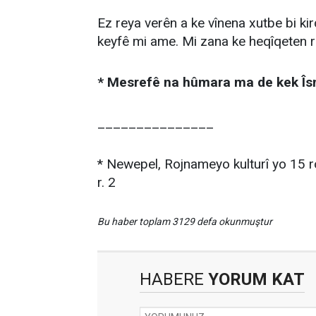
Ez reya verên a ke vînena xutbe bi ki
keyfê mi ame. Mi zana ke heqîqeten r
* Mesrefê na hûmara ma de kek Îsm
_______________
* Newepel, Rojnameyo kulturî yo 15 r
r. 2
Bu haber toplam 3129 defa okunmuştur
HABERE
YORUM KAT