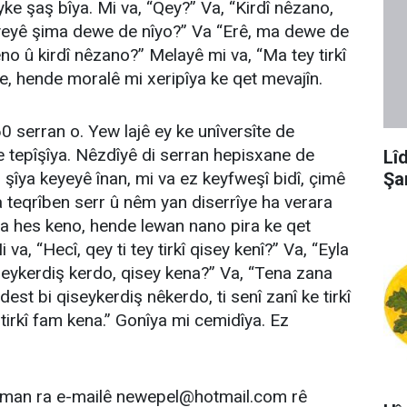
yke şaş bîya. Mi va, “Qey?” Va, “Kirdî nêzano,
 keyeyê şima dewe de nîyo?” Va “Erê, ma dewe de
no û kirdî nêzano?” Melayê mi va, “Ma tey tirkî
e, hende moralê mi xeripîya ke qet mevajîn.
0 serran o. Yew lajê ey ke unîversîte de
 tepîşîya. Nêzdîyê di serran hepisxane de
Lî
Şa
 şîya keyeyê înan, mi va ez keyfweşî bidî, çimê
a teqrîben serr û nêm yan diserrîye ha verara
 ra hes keno, hende lewan nano pira ke qet
 va, “Hecî, qey ti tey tirkî qisey kenî?” Va, “Eyla
iseykerdiş kerdo, qisey kena?” Va, “Tena zana
st bi qiseykerdiş nêkerdo, ti senî zanî ke tirkî
 tirkî fam kena.” Gonîya mi cemidîya. Ez
tman ra e-mailê
newepel@hotmail.com
rê