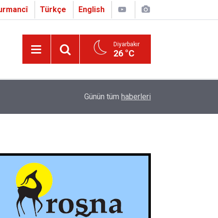
urmancî
Türkçe
English
Diyarbakır
26 °C
16:01
Çapo 3. o Hîrakerde yê Ferhengê Zazakî-Tirkî V
Günün tüm
haberleri