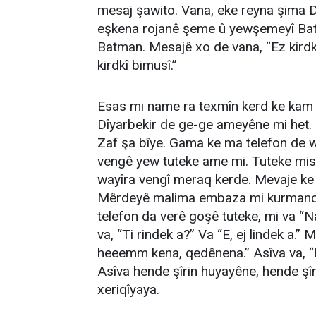
mesaj şawito. Vana, eke reyna şima Dî
eşkena rojanê şeme û yewşemeyî Batman
Batman. Mesajê xo de vana, “Ez kirdk
kirdkî bimusî.”
Esas mi name ra texmîn kerd ke kam 
Dîyarbekir de ge-ge ameyêne mi het. 
Zaf şa bîye. Gama ke ma telefon de w
vengê yew tuteke ame mi. Tuteke misê
wayîra vengî meraq kerde. Mevaje ke
Mêrdeyê malima embaza mi kurmanc o.
telefon da verê goşê tuteke, mi va “
va, “Ti rindek a?” Va “E, ej lindek a.”
heeemm kena, qedênena.” Asîva va, “
Asîva hende şîrin huyayêne, hende şîr
xeriqîyaya.