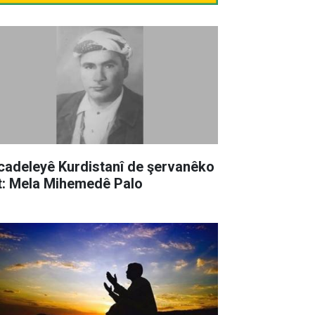
cadeleyê Kurdistanî de şervanêko
t: Mela Mihemedê Palo