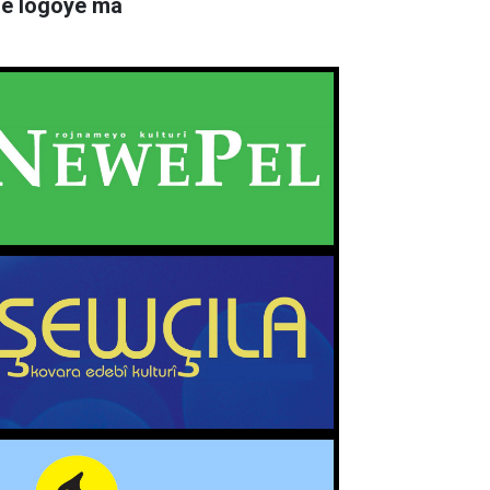
rê logoyê ma