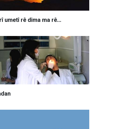
rî umetî rê dima ma rê…
ndan