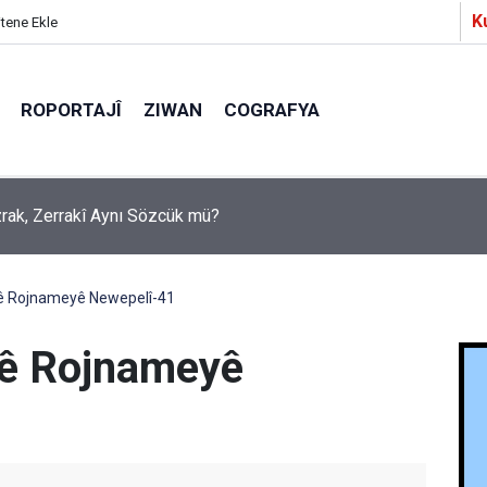
K
itene Ekle
ROPORTAJÎ
ZIWAN
COGRAFYA
Ezrak, Zerrakî Aynı Sözcük mü?
a Partîzanan Nimûneyeka Piçûk
yê Rojnameyê Newepelî-41
yê Rojnameyê