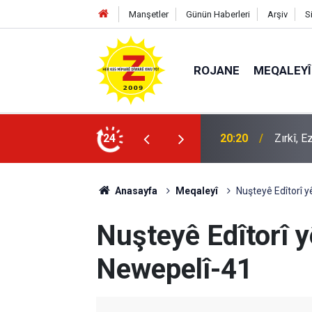
Manşetler
Günün Haberleri
Arşiv
S
ROJANE
MEQALEYÎ
20:20
Zırkî, 
24
09:56
Ji Zilm
Anasayfa
Meqaleyî
Nuşteyê Edîtorî 
Nuşteyê Edîtorî 
Newepelî-41