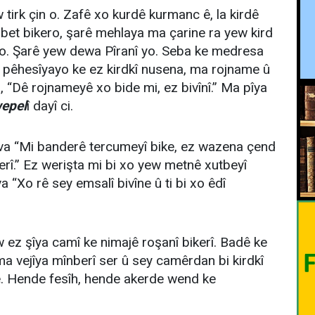
tirk çin o. Zafê xo kurdê kurmanc ê, la kirdê
sbet bikero, şarê mehlaya ma çarine ra yew kird
 o. Şarê yew dewa Pîranî yo. Seba ke medresa
 pêhesîyayo ke ez kirdkî nusena, ma rojname û
, “Dê rojnameyê xo bide mi, ez bivînî.” Ma pîya
epel
î dayî ci.
va “Mi banderê tercumeyî bike, ez wazena çend
rî.” Ez werişta mi bi xo yew metnê xutbeyî
 “Xo rê sey emsalî bivîne û ti bi xo êdî
 ez şîya camî ke nimajê roşanî bikerî. Badê ke
a vejîya mînberî ser û sey camêrdan bi kirdkî
ke. Hende fesîh, hende akerde wend ke