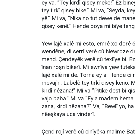
ey va, “Tey kirdî qisey meke!” Ez bine
tey tirkî qisey bike.” Mi va, “Seyda,
yê.” Mi va, “Nika no tut dewe de mane
qisey kenê.” Hende boya mi bîye teng
Yew lajê xalê mi esto, emrê xo dorê 6
wendêne, di serrî verê cû Newroze de
mend. Çendeyêk verê cû texlîye bi. Ez
înan roşn bikerî. Mi ewnîya yew tutek
lajê xalê mi de. Torna ey a. Hende ci
mevajîn. Labelê tey tirkî qisey keno. Mi
kirdî nêzana!” Mi va “Pitike dest bi q
vajo baba.” Mi va “Eyla madem hema de
zana, kirdî nêzana?” Va, “Bewlî yo, ha
nêeşkaya uca vinderî.
Çend rojî verê cû cinîyêka malime Ba