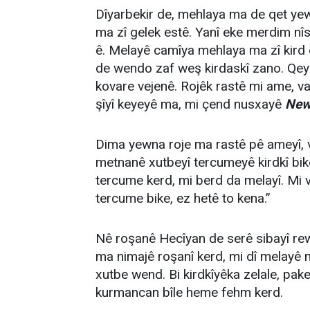
Dîyarbekir de, mehlaya ma de qet yew 
ma zî gelek estê. Yanî eke merdim nî
ê. Melayê camîya mehlaya ma zî kird
de wendo zaf weş kirdaskî zano. Qey
kovare vejenê. Rojêk rastê mi ame, va
şîyî keyeyê ma, mi çend nusxayê
New
Dima yewna roje ma rastê pê ameyî, 
metnanê xutbeyî tercumeyê kirdkî bike
tercume kerd, mi berd da melayî. Mi va
tercume bike, ez hetê to kena.”
Nê roşanê Hecîyan de serê sibayî rew
ma nimajê roşanî kerd, mi dî melayê m
xutbe wend. Bi kirdkîyêka zelale, pa
kurmancan bîle heme fehm kerd.