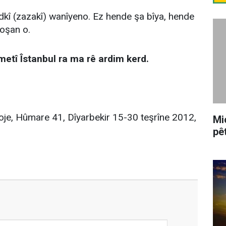
rdkî (zazakî) wanîyeno. Ez hende şa bîya, hende
oşan o.
etî Îstanbul ra ma rê ardim kerd.
oje, Hûmare 41, Dîyarbekir 15-30 teşrîne 2012,
Mi
pê