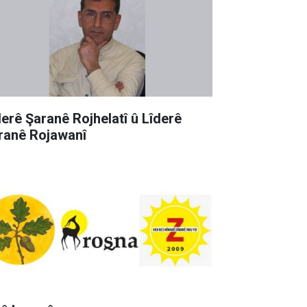
derê Şaranê Rojhelatî û Lîderê
ranê Rojawanî