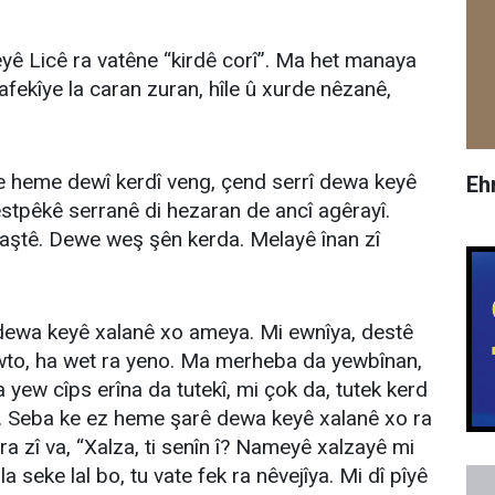
ê Licê ra vatêne “kirdê corî”. Ma het manaya
afekîye la caran zuran, hîle û xurde nêzanê,
 heme dewî kerdî veng, çend serrî dewa keyê
Eh
stpêkê serranê di hezaran de ancî agêrayî.
aştê. Dewe weş şên kerda. Melayê înan zî
 dewa keyê xalanê xo ameya. Mi ewnîya, destê
ewto, ha wet ra yeno. Ma merheba da yewbînan,
 yew cîps erîna da tutekî, mi çok da, tutek kerd
wa. Seba ke ez heme şarê dewa keyê xalanê xo ra
 ra zî va, “Xalza, ti senîn î? Nameyê xalzayê mi
a seke lal bo, tu vate fek ra nêvejîya. Mi dî pîyê