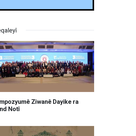
qaleyî
mpozyumê Ziwanê Dayike ra
nd Notî