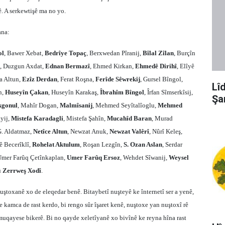
. A serkewtişê ma no yo.
ana:
ol
, Bawer Xebat,
Bedrîye Topaç
, Berxwedan Pîranij,
Bîlal Zîlan
, Burçîn
, Duzgun Axdat,
Ednan Bermazî
, Ehmed Kirkan,
Ehmedê Dirihî
, Elîyê
ra Altun,
Ezîz Derdan
, Ferat Roşna,
Ferîde Sêwrekij
, Gursel Bîngol,
Lî
n,
Huseyîn Çakan
, Huseyîn Karakaş,
Îbrahîm Bîngol
, Îrfan Sîmserkîsij,
Şa
kgonul
, Mahîr Dogan,
Malmîsanij
, Mehmed Seyîtalîoglu,
Mehmed
yij,
Mistefa Karadagli
, Mistefa Şahîn,
Mucahîd Baran
, Murad
G. Aldatmaz,
Netîce Altun
, Newzat Anuk,
Newzat Valêrî
, Nûrî Keleş,
ê Becerîklî,
Rohelat Aktulum
, Roşan Lezgîn,
S. Ozan Aslan
, Serdar
Umer Farûq Çetînkaplan,
Umer Farûq Ersoz
, Wehdet Sîwanij,
Weysel
û
Zerrweş Xodî
.
toxanê xo de eleqedar benê. Bitaybetî nuşteyê ke înternetî ser a yenê,
kamca de rast kerdo, bi rengo sûr îşaret kenê, nuştoxe yan nuştoxî rê
 muqayese bikerê. Bi no qayde xeletîyanê xo bivînê ke reyna hîna rast