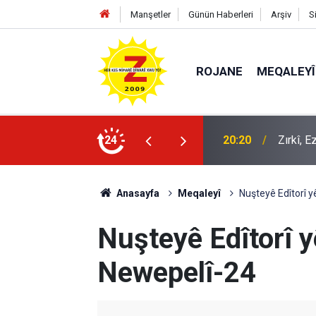
Manşetler
Günün Haberleri
Arşiv
S
ROJANE
MEQALEYÎ
k mü?
24
09:56
Ji Zilm
Anasayfa
Meqaleyî
Nuşteyê Edîtorî 
Nuşteyê Edîtorî 
Newepelî-24