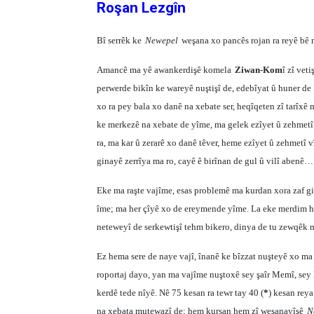
Roşan Lezgîn
Bî serrêk ke
Newepel
weşana xo pancês rojan ra reyê b
Amancê ma yê awankerdişê komela
Ziwan-Kom
î zî veti
perwerde bikîn ke wareyê nuştişî de, edebîyat û huner de 
xo ra pey bala xo danê na xebate ser, heqîqeten zî tarîxê
ke merkezê na xebate de yîme, ma gelek ezîyet û zehmetî
ra, ma kar û zerarê xo danê têver, heme ezîyet û zehmetî v
ginayê zerrîya ma ro, cayê ê birînan de gul û vilî abenê…
Eke ma raşte vajîme, esas problemê ma kurdan xora zaf g
îme; ma her çîyê xo de ereymende yîme. La eke merdim he
neteweyî de serkewtişî tehm bikero, dinya de tu zewqêk n
Ez hema sere de naye vajî, înanê ke bîzzat nuşteyê xo ma 
roportaj dayo, yan ma vajîme nuştoxê sey şaîr Memî, sey
kerdê tede nîyê. Nê 75 kesan ra tewr tay 40 (
*
) kesan rey
na xebata mutewazî de; hem kursan hem zî weşanayîşê
N