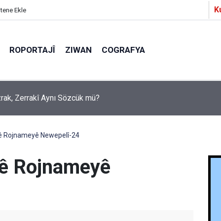
K
itene Ekle
ROPORTAJÎ
ZIWAN
COGRAFYA
a Partîzanan Nimûneyeka Piçûk
yê Rojnameyê Newepelî-24
yê Rojnameyê