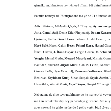
qismêko muhîm, tewr tay nêmeyê nînan, êdî daîmî nusenê
Ez nika nameyê nê 75 nuştoxanê ma yê nê 24 hûmaran d
Adir Tilistone,
Alî Aydin Çîçek
, Alî Beytaş,
Ayhan Sarig
Asna,
Cemal Azij
, Deniz Dilar Pîrejmanij,
Doxan Karasu
Qasimûn,
Emîne Guzel
, Enwer Yilmaz,
Erdal Demir
, Es
Hesê Belê
, Hesen Çakir,
Hesen Fehmî Kara
, Hesenî Gira
Îsmaîl Guven,
J. Îhsan Espar
, Lezgîn Gozen,
M. Sebrî A
Yergîn
, Menaf Mutlu,
Meqsed Muqrîyanî
, Mistefa Goma
Bakudan,
Murad Canşad
, Mutlu Can,
N. Celalî
, Nadîre 
Osman Tetîk
, Pişar Xançukij,
Remezan Yalinkaya
, Rind
Bedirxan,
Seyîdxan Kurij
, Sînan Sutpak,
Şeyda Asmîn
, 
Hanyildiz
, Wisivê Murtî,
Xeyrî Yaşar
, Xurşîd Mîrzengî 
X
ebata ma de çîyo tewr muhîm no yo ke ma yew bi yew nuş
ma karê redaktekerdişî sey perwerdeyî gurenenê. Ma nuşte 
apey şawenê ke şeklo rastkerde û şeklo verên bidê têver,