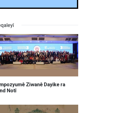
qaleyî
mpozyumê Ziwanê Dayike ra
nd Notî