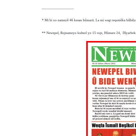
_______________
* Mi bi xo nameyê 46 kesan hûmarit. La mi waşt reqemêka biîhtîya
** Newepel, Rojnameyo kulturî yo 15 roje, Hûmare 24,
Dîyarbeki