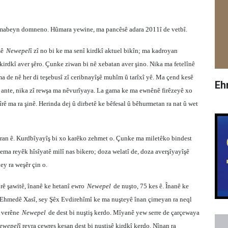
ê mabeyn domneno. Hûmara yewine, ma pancêsê adara 2011î de vetbî.
şê
Newepel
î zî no bi ke ma senî kirdkî aktuel bikîn; ma kadroyan
kirdkî aver şêro. Çunke ziwan bi nê xebatan aver şino. Nika ma fetelînê
 ma de nê her di teşebusî zî ceribnayîşê muhîm û tarîxî yê. Ma çend kesê
Eh
 ante, nika zî rewşa ma nêvurîyaya. La gama ke ma ewnênê firêzeyê xo
îrê ma ra şinê. Herinda dej û dirbetê ke bêfesal û bêhurmetan ra nat û wet
iran ê. Kurdbîyayîş bi xo karêko zehmet o. Çunke ma miletêko bindest
ma reyêk hîsîyatê milî nas bikero; doza welatî de, doza averşîyayîşê
ey ra weşêr çin o.
rê şawitê, înanê ke hetanî ewro
Newepel
de nuşto, 75 kes ê. Înanê ke
 Ehmedê Xasî, sey Şêx Evdirehîmî ke ma nuşteyê înan çimeyan ra neql
a verêne
Newepel
de dest bi nuştiş kerdo. Mîyanê yew serre de çarçewaya
ewepel
î reyra çewres kesan dest bi nuştişê kirdkî kerdo. Nînan ra