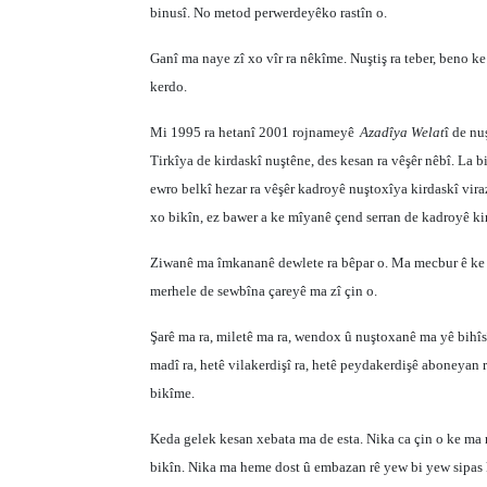
binusî. No metod perwerdeyêko rastîn o.
Ganî ma naye zî xo vîr ra nêkîme. Nuştiş ra teber, beno k
kerdo.
Mi 1995 ra hetanî 2001 rojnameyê
Azadîya Welat
î de nu
Tirkîya de kirdaskî nuştêne, des kesan ra vêşêr nêbî. La 
ewro belkî hezar ra vêşêr kadroyê nuştoxîya kirdaskî vi
xo bikîn, ez bawer a ke mîyanê çend serran de kadroyê kir
Ziwanê ma îmkananê dewlete ra bêpar o. Ma mecbur ê ke n
merhele de sewbîna çareyê ma zî çin o.
Şarê ma ra, miletê ma ra, wendox û nuştoxanê ma yê bihîs
madî ra, hetê vilakerdişî ra, hetê peydakerdişê aboneyan
bikîme.
Keda gelek kesan xebata ma de esta. Nika ca çin o ke ma
bikîn. Nika ma heme dost û embazan rê yew bi yew sipa