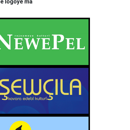
rê logoyê ma