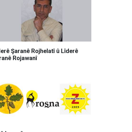
derê Şaranê Rojhelatî û Lîderê
ranê Rojawanî