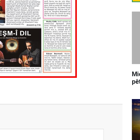
Mi
pê