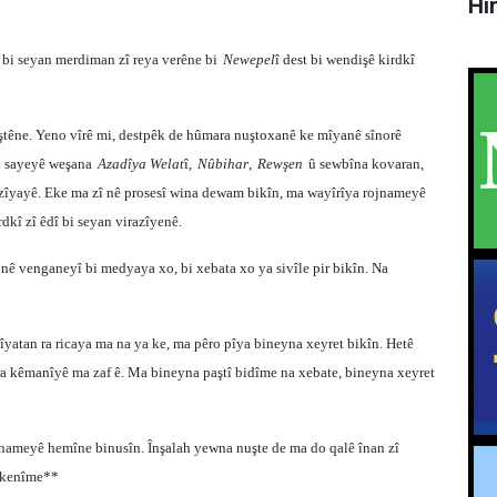
Hî
e bi seyan merdiman zî reya verêne bi
Newepel
î dest bi wendişê kirdkî
ştêne. Yeno vîrê mi, destpêk de hûmara nuştoxanê ke mîyanê sînorê
bi sayeyê weşana
Azadîya Welat
î,
Nûbihar
,
Rewşen
û sewbîna kovaran,
razîyayê. Eke ma zî nê prosesî wina dewam bikîn, ma wayîrîya rojnameyê
dkî zî êdî bi seyan virazîyenê.
ê venganeyî bi medyaya xo, bi xebata xo ya sivîle pir bikîn. Na
îyatan ra ricaya ma na ya ke, ma pêro pîya bineyna xeyret bikîn. Hetê
 ra kêmanîyê ma zaf ê. Ma bineyna paştî bidîme na xebate, bineyna xeyret
 nameyê hemîne binusîn. Înşalah yewna nuşte de ma do qalê înan zî
s kenîme**