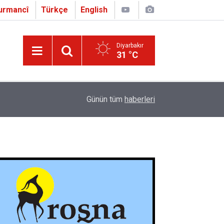
urmancî
Türkçe
English
Diyarbakır
31 °C
16:01
Çapo 3. o Hîrakerde yê Ferhengê Zazakî-Tirkî V
Günün tüm
haberleri