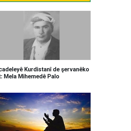
cadeleyê Kurdistanî de şervanêko
t: Mela Mihemedê Palo