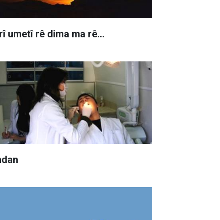
rî umetî rê dima ma rê…
ndan