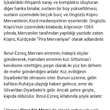
İçkale’deki ihtişamlı saray ve kompleksi oluşturan
diğer harika binalar, surların bir boy yükseltilmesi,
surların üzerindeki birçok burç ve Ongözlü Köprü
Mervanilerin, Kürd medeniyetinin eserleridir. Ongözlü
Köprü’nün üzerindeki kitabede, köprünün 1065
yılında, Mervaniler tarafından yapıldığı yazılıdır zaten.
Köprü, Kürdçede “Pira Mervanîyan” olarak adlandırılır.
İbnul-Ezreq, Mervani emirinin, Halep’e elçiler
göndererek, Hamdani emirinin kızı Sittünnas'ı
kendisine istettiğini, peşin olarak iki yüz bin dirhem
de mehir gönderdiğini anlatır. Kız, evliliğinin
Diyarbekir’de olmasını ister. Bunun üzerine, gelin
kafilesi Ruha’ya ulaştığı haberi gelince, emir de
Silvan’dan Diyarbekir’e gelir. Ancak şehre girişte,
kapıda öldürülür. İbnul-Ezreq, kitabında şöyle anlatır: