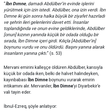
“
İbn Dımne
, damadı Abdülber’in evinde işlerini
yürütmek için izin istedi. Abdülber, ona izin verdi. İbn
Dımne iki gün sonra halka büyük bir ziyafet hazırladı
ve şehrin ileri gelenlerini davet etti. İnsanlar
toplandığında ve onun evine geldiklerinde, Abdülber
[onun] kızının yanında küçük bir odada olduğu bir
sırada, İbn Dimne içeri girdi. Kılıçla [Abdülber’in]
boynunu vurdu ve onu öldürdü. Başını yanına alarak
insanların yanına çıktı.
” (s. 53)
Mervani emirini kalleşçe öldüren Abdülber, karısıyla
küçük bir odada iken, belki de halvet halindeyken,
kayınbabası
İbn Dimne
boynunu vurarak emirin
intikamını alır. Mervaniler,
İbn Dimne
’yi Diyarbekir’e
vali tayin eder.
İbnul-Ezreq, şöyle anlatıyor: