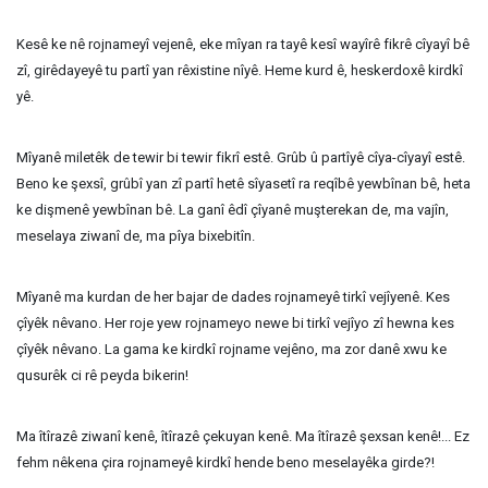
Kesê ke nê rojnameyî vejenê, eke mîyan ra tayê kesî wayîrê fikrê cîyayî bê
zî, girêdayeyê tu partî yan rêxistine nîyê. Heme kurd ê, heskerdoxê kirdkî
yê.
Mîyanê miletêk de tewir bi tewir fikrî estê. Grûb û partîyê cîya-cîyayî estê.
Beno ke şexsî, grûbî yan zî partî hetê sîyasetî ra reqîbê yewbînan bê, heta
ke dişmenê yewbînan bê. La ganî êdî çîyanê muşterekan de, ma vajîn,
meselaya ziwanî de, ma pîya bixebitîn.
Mîyanê ma kurdan de her bajar de dades rojnameyê tirkî vejîyenê. Kes
çîyêk nêvano. Her roje yew rojnameyo newe bi tirkî vejîyo zî hewna kes
çîyêk nêvano. La gama ke kirdkî rojname vejêno, ma zor danê xwu ke
qusurêk ci rê peyda bikerin!
Ma îtîrazê ziwanî kenê, îtîrazê çekuyan kenê. Ma îtîrazê şexsan kenê!... Ez
fehm nêkena çira rojnameyê kirdkî hende beno meselayêka girde?!