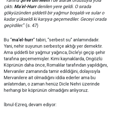
“
Yanına
Şirve bin Mem
’i de alarak ordusuyla yola
çıktı.
Ma’el-Hurr
denilen yere geldi. O sırada
gökyüzünden şiddetli bir yağmur boşaldı ve sular o
kadar yükseldi ki karşıya geçemediler. Geceyi orada
geçirdiler.
” (s. 47)
Bu “
ma’el-hurr
” tabiri, “serbest su” anlamındadır.
Yani, nehir suyunun serbestçe aktığı yer demektir.
Ama şiddetli bir yağmur yağınca, Dicle’yi geçip şehir
tarafına geçememişler. Kimi kaynaklarda, Ongözlü
Köprünün daha önce, Romalılar tarafından yapıldığını,
Mervaniler zamanında tamir edildiğini, dolayısıyla
Mervanilere ait olmadığını iddia ederler ama bu
anlatımdan, o zaman henüz Dicle Nehri üzerinde
herhangi bir köprünün olmadığını anlıyoruz.
İbnul-Ezreq, devam ediyor: