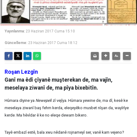
Yayınlanma:
23 Haziran 2017 Cuma 15:10
Güncelleme:
23 Haziran 2017 Cuma 18:12
Roşan Lezgîn
Ganî ma êdî çîyanê muşterekan de, ma vajîn,
meselaya ziwanî de, ma pîya bixebitîn.
Hûmara diyine ya
Newepel
î zî vejîya. Hûmara yewine de, ma dî, kesê ke
meselaya ziwanî baş fehm kerda, eleqeyêko musbet nîşan da, wayîrîye
kerde. Ma hêvîdar ê ke no eleqe dewam bikero.
Tayê embazî estê, bala xwu nêdanê rojnameyî ser, vanê kam vejeno?