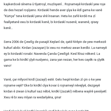
kaykerdoxê sînema û tîyatroyî, muzîsyenî… Rojnameyê kirdaskî yew roje
de des hezarî roşîyeno. Kirdaskî hende aver şîya ke êdî gama ke vanê
“Kürtçe” tena kirdaskî yena vîrê însanan. Heta ke zafê kirdê ma zî
fealîyetanê xwu bi kirdaskî kenê, bi kirdaskî nusenê, wanenê, qisey
kenê…
Serra 2006 de Çewlîg de pasajê Xeylanî de, qatê hîrêyin de yew merkezê
kulturî abibi. Kirdan (zazayan) bi xwu no merkez awan kerdbi. La nameyê
ey bi kirdaskî ronabi: Navenda Çanda Çewlîgê. Kesî îtîraz nêkerd. La
gama ke bi kirdkî çîyê nusîyeno, zana yan nezan, her kes cayêk ra çîyêk
vano!
Vanê, çar mîlyonî kirdî (zazayî) estê. Gelo heqê kirdan zî çin o ke yew
rojname vejê? Eke bi kirdkî cîya kovar û rojnameyî nêvejîyê, dezgeyê
kirdan ê ziwan û kulturî saz nêbê, kirdkî (zazakî) nêbena wayîrê şexsîyetî.
Xwu rê bi xwu mîyan ra wedarîyêna, şina!