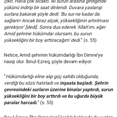
çıktı. Hava çok sıcaktı. İki surun arasına girdiğinde
yükünü indirip bir saat dinlendi. Duvara yaslanıp
surlara bakarak şöyle dedi: ‘Bu sur ne kadar da
sağlam! Ancak biraz alçak, yüksekliğinin artırılması
gerekiyor’ [dedi]. Sonra dua ederek ‘Allah’ım, eğer
Amid şehrine hükümdar olursam, bu surun
yüksekliğini bir boy arttıracağım' dedi.
” (s. 55)
Netice, Amid şehrinin hükümdarlığı İbn Dimne’ye
nasip olur. İbnul-Ezreq, şöyle devam ediyor:
“
Hükümdarlığı eline alıp güç sahibi olduğunda,
verdiği bu sözü hatırladı ve
inşaata başladı
.
Şehrin
çevresindeki surların üzerine binalar yaptırdı, surun
yüksekliğini bir boy arttırdı ve bu uğurda büyük
paralar harcadı.
” (s. 55)