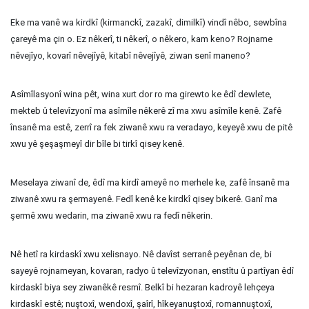
Eke ma vanê wa kirdkî (kirmanckî, zazakî, dimilkî) vindî nêbo, sewbîna
çareyê ma çin o. Ez nêkerî, ti nêkerî, o nêkero, kam keno? Rojname
nêvejîyo, kovarî nêvejîyê, kitabî nêvejîyê, ziwan senî maneno?
Asîmîlasyonî wina pêt, wina xurt dor ro ma girewto ke êdî dewlete,
mekteb û televîzyonî ma asîmîle nêkerê zî ma xwu asîmîle kenê. Zafê
însanê ma estê, zerrî ra fek ziwanê xwu ra veradayo, keyeyê xwu de pitê
xwu yê şeşaşmeyî dir bîle bi tirkî qisey kenê.
Meselaya ziwanî de, êdî ma kirdî ameyê no merhele ke, zafê însanê ma
ziwanê xwu ra şermayenê. Fedî kenê ke kirdkî qisey bikerê. Ganî ma
şermê xwu wedarin, ma ziwanê xwu ra fedî nêkerin.
Nê hetî ra kirdaskî xwu xelisnayo. Nê davîst serranê peyênan de, bi
sayeyê rojnameyan, kovaran, radyo û televîzyonan, enstîtu û partîyan êdî
kirdaskî biya sey ziwanêkê resmî. Belkî bi hezaran kadroyê lehçeya
kirdaskî estê; nuştoxî, wendoxî, şaîrî, hîkeyanuştoxî, romannuştoxî,