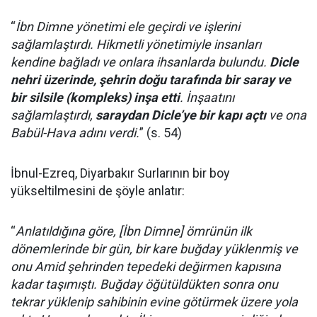
“
İbn Dimne yönetimi ele geçirdi ve işlerini
sağlamlaştırdı. Hikmetli yönetimiyle insanları
kendine bağladı ve onlara ihsanlarda bulundu.
Dicle
nehri üzerinde, şehrin doğu tarafında bir saray ve
bir silsile (kompleks) inşa etti
. İnşaatını
sağlamlaştırdı,
saraydan Dicle’ye bir kapı açtı
ve ona
Babül-Hava adını verdi.
” (s. 54)
İbnul-Ezreq, Diyarbakır Surlarının bir boy
yükseltilmesini de şöyle anlatır:
“
Anlatıldığına göre, [İbn Dimne] ömrünün ilk
dönemlerinde bir gün, bir kare buğday yüklenmiş ve
onu Amid şehrinden tepedeki değirmen kapısına
kadar taşımıştı. Buğday öğütüldükten sonra onu
tekrar yüklenip sahibinin evine götürmek üzere yola