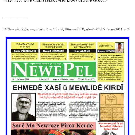
Heyf nîyo? Çi rê kirdkî (zazakî) vindî bibo? Çi gune kerdo?!*
_____________
*
Newepel, Rojnameyo kulturî yo 15 roje, Hûmare 2, Dîyarbekir 01-15 nîsane 2011, r. 2