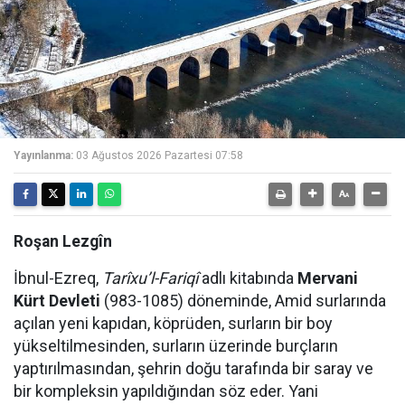
Yayınlanma:
03 Ağustos 2026 Pazartesi 07:58
Roşan Lezgîn
İbnul-Ezreq,
Tarîxu’l-Fariqî
adlı kitabında
Mervani
Kürt Devleti
(983-1085) döneminde, Amid surlarında
açılan yeni kapıdan, köprüden, surların bir boy
yükseltilmesinden, surların üzerinde burçların
yaptırılmasından, şehrin doğu tarafında bir saray ve
bir kompleksin yapıldığından söz eder. Yani