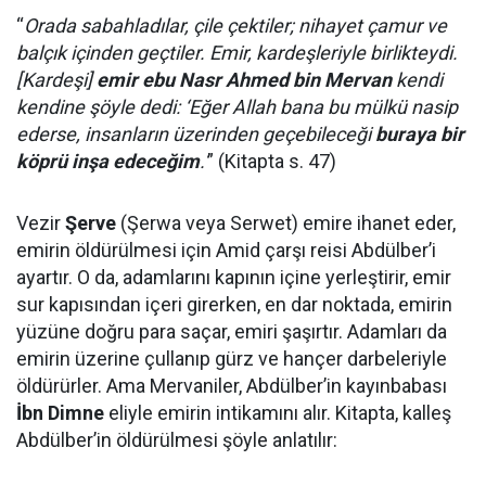
“
Orada sabahladılar, çile çektiler; nihayet çamur ve
balçık içinden geçtiler. Emir, kardeşleriyle birlikteydi.
[Kardeşi]
emir ebu Nasr Ahmed bin Mervan
kendi
kendine şöyle dedi: ‘Eğer Allah bana bu mülkü nasip
ederse, insanların üzerinden geçebileceği
buraya bir
köprü inşa edeceğim
.'
” (Kitapta s. 47)
Vezir
Şerve
(Şerwa veya Serwet) emire ihanet eder,
emirin öldürülmesi için Amid çarşı reisi Abdülber’i
ayartır. O da, adamlarını kapının içine yerleştirir, emir
sur kapısından içeri girerken, en dar noktada, emirin
yüzüne doğru para saçar, emiri şaşırtır. Adamları da
emirin üzerine çullanıp gürz ve hançer darbeleriyle
öldürürler. Ama Mervaniler, Abdülber’in kayınbabası
İbn Dimne
eliyle emirin intikamını alır. Kitapta, kalleş
Abdülber’in öldürülmesi şöyle anlatılır: