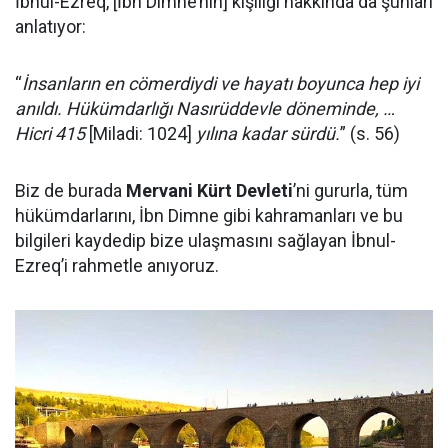
İbnul-Ezreq, [İbn Dimne’nin] kişiliği hakkında da şunları
anlatıyor:
“
İnsanların en cömerdiydi ve hayatı boyunca hep iyi
anıldı. Hükümdarlığı Nasırüddevle döneminde, …
Hicri 415
[Miladi: 1024]
yılına kadar sürdü.
” (s. 56)
Biz de burada
Mervani Kürt Devleti
’ni gururla, tüm
hükümdarlarını, İbn Dimne gibi kahramanları ve bu
bilgileri kaydedip bize ulaşmasını sağlayan İbnul-
Ezreq’i rahmetle anıyoruz.