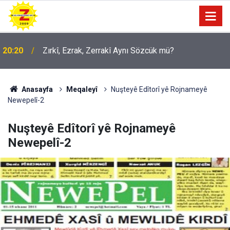
09:56
Ji Zilma Partîzanan Nimûneyeka Piçûk
Anasayfa
Meqaleyî
Nuşteyê Edîtorî yê Rojnameyê
Newepelî-2
Nuşteyê Edîtorî yê Rojnameyê
Newepelî-2