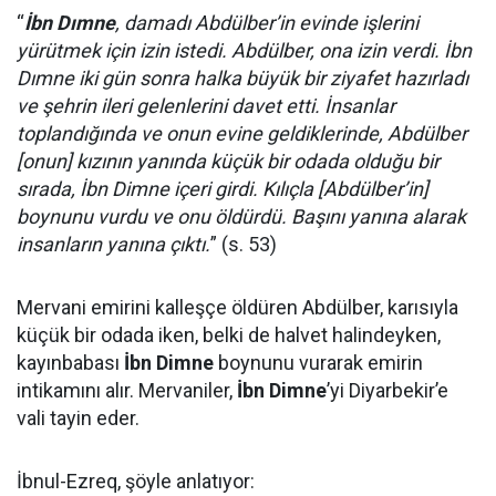
“
İbn Dımne
, damadı Abdülber’in evinde işlerini
yürütmek için izin istedi. Abdülber, ona izin verdi. İbn
Dımne iki gün sonra halka büyük bir ziyafet hazırladı
ve şehrin ileri gelenlerini davet etti. İnsanlar
toplandığında ve onun evine geldiklerinde, Abdülber
[onun] kızının yanında küçük bir odada olduğu bir
sırada, İbn Dimne içeri girdi. Kılıçla [Abdülber’in]
boynunu vurdu ve onu öldürdü. Başını yanına alarak
insanların yanına çıktı.
” (s. 53)
Mervani emirini kalleşçe öldüren Abdülber, karısıyla
küçük bir odada iken, belki de halvet halindeyken,
kayınbabası
İbn Dimne
boynunu vurarak emirin
intikamını alır. Mervaniler,
İbn Dimne
’yi Diyarbekir’e
vali tayin eder.
İbnul-Ezreq, şöyle anlatıyor: