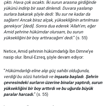
çıktı. Hava çok sıcaktı. İki surun arasına girdiğinde
yükünü indirip bir saat dinlendi. Duvara yaslanıp
surlara bakarak şöyle dedi: ‘Bu sur ne kadar da
sağlam! Ancak biraz alçak, yüksekliğinin artırılması
gerekiyor’ [dedi]. Sonra dua ederek ‘Allah’ım, eğer
Amid şehrine hükümdar olursam, bu surun
yüksekliğini bir boy arttıracağım' dedi.
” (s. 55)
Netice, Amid şehrinin hükümdarlığı İbn Dimne’ye
nasip olur. İbnul-Ezreq, şöyle devam ediyor:
“
Hükümdarlığı eline alıp güç sahibi olduğunda,
verdiği bu sözü hatırladı ve
inşaata başladı
.
Şehrin
çevresindeki surların üzerine binalar yaptırdı, surun
yüksekliğini bir boy arttırdı ve bu uğurda büyük
paralar harcadı.
” (s. 55)