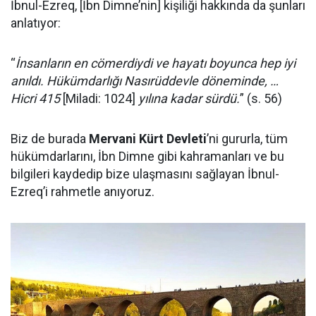
İbnul-Ezreq, [İbn Dimne’nin] kişiliği hakkında da şunları
anlatıyor:
“
İnsanların en cömerdiydi ve hayatı boyunca hep iyi
anıldı. Hükümdarlığı Nasırüddevle döneminde, …
Hicri 415
[Miladi: 1024]
yılına kadar sürdü.
” (s. 56)
Biz de burada
Mervani Kürt Devleti
’ni gururla, tüm
hükümdarlarını, İbn Dimne gibi kahramanları ve bu
bilgileri kaydedip bize ulaşmasını sağlayan İbnul-
Ezreq’i rahmetle anıyoruz.