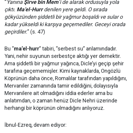
“
Yanına
Şirve bin Mem
’i de alarak ordusuyla yola
çıktı.
Ma’el-Hurr
denilen yere geldi. O sırada
gökyüzünden şiddetli bir yağmur boşaldı ve sular o
kadar yükseldi ki karşıya geçemediler. Geceyi orada
geçirdiler.
” (s. 47)
Bu “
ma’el-hurr
” tabiri, “serbest su” anlamındadır.
Yani, nehir suyunun serbestçe aktığı yer demektir.
Ama şiddetli bir yağmur yağınca, Dicle’yi geçip şehir
tarafına geçememişler. Kimi kaynaklarda, Ongözlü
Köprünün daha önce, Romalılar tarafından yapıldığını,
Mervaniler zamanında tamir edildiğini, dolayısıyla
Mervanilere ait olmadığını iddia ederler ama bu
anlatımdan, o zaman henüz Dicle Nehri üzerinde
herhangi bir köprünün olmadığını anlıyoruz.
İbnul-Ezreq, devam ediyor: