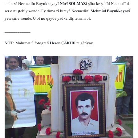
embazê Necmedîn Buyukkayayî
Nûrî SOLMAZ
î şîîra ke şehîd Necmedînî
ser o nuştebîy wende. Ey dima zî birayê Necmedînî
Mehmûd Buyukkaya
yî
yew şîîre wende. Û bi no qayde yadkerdiş temam bi.
____________
NOT:
Malumat û fotografî
Hesen ÇAKIR
î ra gêrîyay.