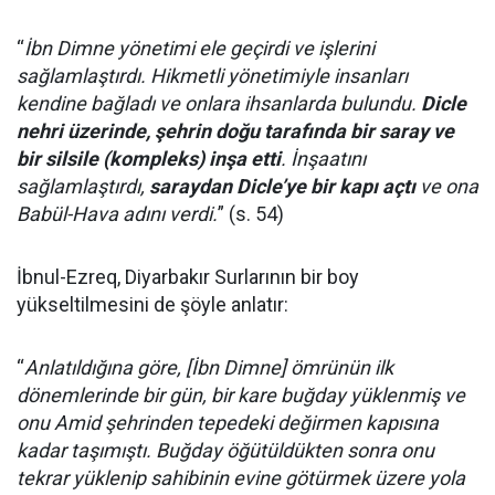
“
İbn Dimne yönetimi ele geçirdi ve işlerini
sağlamlaştırdı. Hikmetli yönetimiyle insanları
kendine bağladı ve onlara ihsanlarda bulundu.
Dicle
nehri üzerinde, şehrin doğu tarafında bir saray ve
bir silsile (kompleks) inşa etti
. İnşaatını
sağlamlaştırdı,
saraydan Dicle’ye bir kapı açtı
ve ona
Babül-Hava adını verdi.
” (s. 54)
İbnul-Ezreq, Diyarbakır Surlarının bir boy
yükseltilmesini de şöyle anlatır:
“
Anlatıldığına göre, [İbn Dimne] ömrünün ilk
dönemlerinde bir gün, bir kare buğday yüklenmiş ve
onu Amid şehrinden tepedeki değirmen kapısına
kadar taşımıştı. Buğday öğütüldükten sonra onu
tekrar yüklenip sahibinin evine götürmek üzere yola