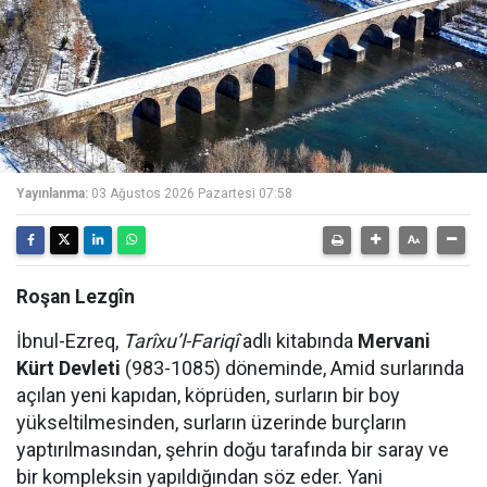
Yayınlanma:
03 Ağustos 2026 Pazartesi 07:58
Roşan Lezgîn
İbnul-Ezreq,
Tarîxu’l-Fariqî
adlı kitabında
Mervani
Kürt Devleti
(983-1085) döneminde, Amid surlarında
açılan yeni kapıdan, köprüden, surların bir boy
yükseltilmesinden, surların üzerinde burçların
yaptırılmasından, şehrin doğu tarafında bir saray ve
bir kompleksin yapıldığından söz eder. Yani