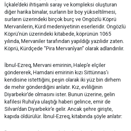
İçkale’deki ihtişamlı saray ve kompleksi oluşturan
diğer harika binalar, surların bir boy yükseltilmesi,
surların üzerindeki birçok burç ve Ongözlü Köprü
Mervanilerin, Kürd medeniyetinin eserleridir. Ongözlü
Köprü’nün üzerindeki kitabede, köprünün 1065
yılında, Mervaniler tarafından yapıldığı yazılıdır zaten.
Köprü, Kürdçede “Pira Mervanîyan” olarak adlandırılır.
İbnul-Ezreq, Mervani emirinin, Halep’e elçiler
göndererek, Hamdani emirinin kızı Sittünnas'ı
kendisine istettiğini, peşin olarak iki yüz bin dirhem
de mehir gönderdiğini anlatır. Kız, evliliğinin
Diyarbekir’de olmasını ister. Bunun üzerine, gelin
kafilesi Ruha’ya ulaştığı haberi gelince, emir de
Silvan’dan Diyarbekir’e gelir. Ancak şehre girişte,
kapıda öldürülür. İbnul-Ezreq, kitabında şöyle anlatır: