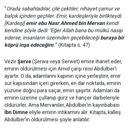
“
Orada sabahladılar, çile çektiler; nihayet çamur ve
balçık içinden geçtiler. Emir, kardeşleriyle birlikteydi.
[Kardeşi]
emir ebu Nasr Ahmed bin Mervan
kendi
kendine şöyle dedi: ‘Eğer Allah bana bu mülkü nasip
ederse, insanların üzerinden geçebileceği
buraya bir
köprü inşa edeceğim
.'
” (Kitapta s. 47)
Vezir
Şerve
(Şerwa veya Serwet) emire ihanet eder,
emirin öldürülmesi için Amid çarşı reisi Abdülber’i
ayartır. O da, adamlarını kapının içine yerleştirir, emir
sur kapısından içeri girerken, en dar noktada, emirin
yüzüne doğru para saçar, emiri şaşırtır. Adamları da
emirin üzerine çullanıp gürz ve hançer darbeleriyle
öldürürler. Ama Mervaniler, Abdülber’in kayınbabası
İbn Dimne
eliyle emirin intikamını alır. Kitapta, kalleş
Abdülber’in öldürülmesi şöyle anlatılır: