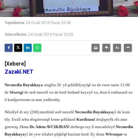
Yayınlanma:
24 Ocak 2010 Pazar 20:45
Güncelleme:
24 Ocak 2010 Pazar 20:55
[Xebere]
Zazakî.NET
Necmedîn Buyukkaya
sergêra 26. yê şehîdbîyayîşê xo de ewro saete 12:00
de
Sêwregi
de serê mezelê xo de hetê ferdanê keyeyê xo, dost û embazanê xo
û kurdperweran ra ame yadkerdiş.
Nêzdîyê di sey (200) merdimî serê mezelê
Necmedîn Buyukkaya
yî de kom
bîy. Ewilî seba rêzgirewtişê heme şehîdanê
Kurdîstan
î deqîqeyêk rêz ame
girewtiş. Dima
Dr. Adem AVCIKIRAN
î derheqa cuy û mucadeleyê
Necmedîn
Buyukkaya
yî de yew xîtabet pêşkêşê haziran kerd. Ey dima
Wêranşar
ra