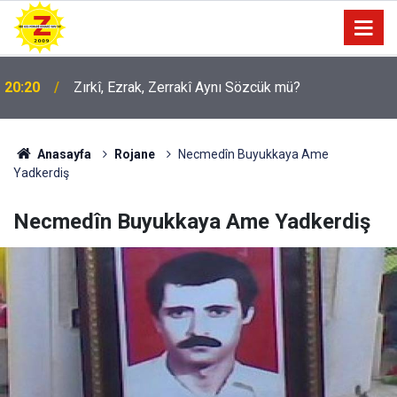
09:56
Ji Zilma Partîzanan Nimûneyeka Piçûk
Anasayfa
Rojane
Necmedîn Buyukkaya Ame
Yadkerdiş
Necmedîn Buyukkaya Ame Yadkerdiş