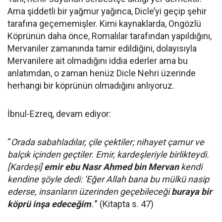
Ama şiddetli bir yağmur yağınca, Dicle’yi geçip şehir
tarafına geçememişler. Kimi kaynaklarda, Ongözlü
Köprünün daha önce, Romalılar tarafından yapıldığını,
Mervaniler zamanında tamir edildiğini, dolayısıyla
Mervanilere ait olmadığını iddia ederler ama bu
anlatımdan, o zaman henüz Dicle Nehri üzerinde
herhangi bir köprünün olmadığını anlıyoruz.
İbnul-Ezreq, devam ediyor:
“
Orada sabahladılar, çile çektiler; nihayet çamur ve
balçık içinden geçtiler. Emir, kardeşleriyle birlikteydi.
[Kardeşi]
emir ebu Nasr Ahmed bin Mervan
kendi
kendine şöyle dedi: ‘Eğer Allah bana bu mülkü nasip
ederse, insanların üzerinden geçebileceği
buraya bir
köprü inşa edeceğim
.'
” (Kitapta s. 47)