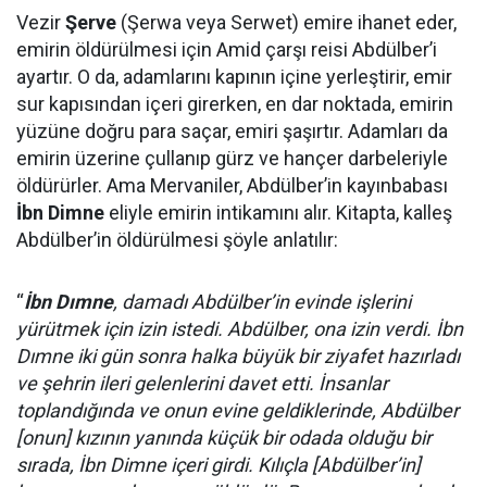
Vezir
Şerve
(Şerwa veya Serwet) emire ihanet eder,
emirin öldürülmesi için Amid çarşı reisi Abdülber’i
ayartır. O da, adamlarını kapının içine yerleştirir, emir
sur kapısından içeri girerken, en dar noktada, emirin
yüzüne doğru para saçar, emiri şaşırtır. Adamları da
emirin üzerine çullanıp gürz ve hançer darbeleriyle
öldürürler. Ama Mervaniler, Abdülber’in kayınbabası
İbn Dimne
eliyle emirin intikamını alır. Kitapta, kalleş
Abdülber’in öldürülmesi şöyle anlatılır:
“
İbn Dımne
, damadı Abdülber’in evinde işlerini
yürütmek için izin istedi. Abdülber, ona izin verdi. İbn
Dımne iki gün sonra halka büyük bir ziyafet hazırladı
ve şehrin ileri gelenlerini davet etti. İnsanlar
toplandığında ve onun evine geldiklerinde, Abdülber
[onun] kızının yanında küçük bir odada olduğu bir
sırada, İbn Dimne içeri girdi. Kılıçla [Abdülber’in]