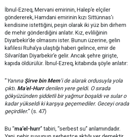
İbnul-Ezreq, Mervani emirinin, Halep’e elçiler
göndererek, Hamdani emirinin kızı Sittünnas'ı
kendisine istettiğini, peşin olarak iki yüz bin dirhem
de mehir gönderdiğini anlatır. Kız, evliliğinin
Diyarbekir’de olmasını ister. Bunun üzerine, gelin
kafilesi Ruha’ya ulaştığı haberi gelince, emir de
Silvan’dan Diyarbekir’e gelir. Ancak şehre girişte,
kapıda öldürülür. İbnul-Ezreq, kitabında şöyle anlatır:
“
Yanına
Şirve bin Mem
’i de alarak ordusuyla yola
çıktı.
Ma’el-Hurr
denilen yere geldi. O sırada
gökyüzünden şiddetli bir yağmur boşaldı ve sular o
kadar yükseldi ki karşıya geçemediler. Geceyi orada
geçirdiler.
” (s. 47)
Bu “
ma’el-hurr
” tabiri, “serbest su” anlamındadır.
Yani, nehir suyunun serbestçe aktığı yer demektir.