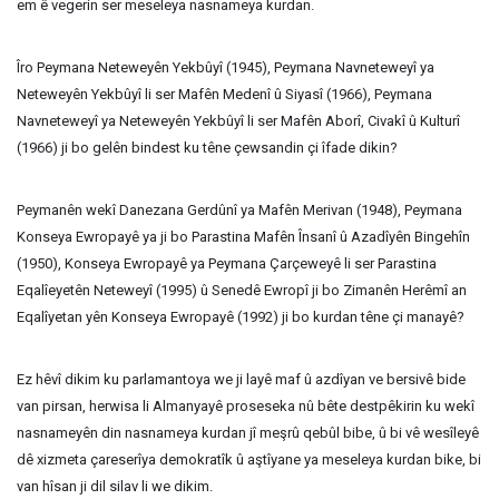
em ê vegerin ser meseleya nasnameya kurdan.
Îro Peymana Neteweyên Yekbûyî (1945), Peymana Navneteweyî ya
Neteweyên Yekbûyî li ser Mafên Medenî û Siyasî (1966), Peymana
Navneteweyî ya Neteweyên Yekbûyî li ser Mafên Aborî, Civakî û Kulturî
(1966) ji bo gelên bindest ku têne çewsandin çi îfade dikin?
Peymanên wekî Danezana Gerdûnî ya Mafên Merivan (1948), Peymana
Konseya Ewropayê ya ji bo Parastina Mafên Însanî û Azadîyên Bingehîn
(1950), Konseya Ewropayê ya Peymana Çarçeweyê li ser Parastina
Eqalîeyetên Neteweyî (1995) û Senedê Ewropî ji bo Zimanên Herêmî an
Eqalîyetan yên Konseya Ewropayê (1992) ji bo kurdan têne çi manayê?
Ez hêvî dikim ku parlamantoya we ji layê maf û azdîyan ve bersivê bide
van pirsan, herwisa li Almanyayê proseseka nû bête destpêkirin ku wekî
nasnameyên din nasnameya kurdan jî meşrû qebûl bibe, û bi vê wesîleyê
dê xizmeta çareserîya demokratîk û aştîyane ya meseleya kurdan bike, bi
van hîsan ji dil silav li we dikim.