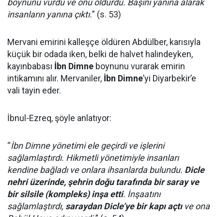
boynunu vurdu ve onu öldürdü. Başını yanına alarak
insanların yanına çıktı.
” (s. 53)
Mervani emirini kalleşçe öldüren Abdülber, karısıyla
küçük bir odada iken, belki de halvet halindeyken,
kayınbabası
İbn Dimne
boynunu vurarak emirin
intikamını alır. Mervaniler,
İbn Dimne
’yi Diyarbekir’e
vali tayin eder.
İbnul-Ezreq, şöyle anlatıyor:
“
İbn Dimne yönetimi ele geçirdi ve işlerini
sağlamlaştırdı. Hikmetli yönetimiyle insanları
kendine bağladı ve onlara ihsanlarda bulundu.
Dicle
nehri üzerinde, şehrin doğu tarafında bir saray ve
bir silsile (kompleks) inşa etti
. İnşaatını
sağlamlaştırdı,
saraydan Dicle’ye bir kapı açtı
ve ona