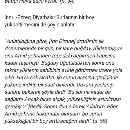
Babül-Hava adını verdi.
” (s. 54)
İbnul-Ezreq, Diyarbakır Surlarının bir boy
yükseltilmesini de şöyle anlatır:
“
Anlatıldığına göre, [İbn Dimne] ömrünün ilk
dönemlerinde bir gün, bir kare buğday yüklenmiş ve
onu Amid şehrinden tepedeki değirmen kapısına
kadar taşımıştı. Buğday öğütüldükten sonra onu
tekrar yüklenip sahibinin evine götürmek üzere yola
çıktı. Hava çok sıcaktı. İki surun arasına girdiğinde
yükünü indirip bir saat dinlendi. Duvara yaslanıp
surlara bakarak şöyle dedi: ‘Bu sur ne kadar da
sağlam! Ancak biraz alçak, yüksekliğinin artırılması
gerekiyor’ [dedi]. Sonra dua ederek ‘Allah’ım, eğer
Amid şehrine hükümdar olursam, bu surun
yüksekliğini bir boy arttıracağım' dedi.
” (s. 55)