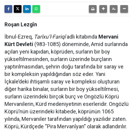
Roşan Lezgîn
İbnul-Ezreq,
Tarîxu’l-Fariqî
adlı kitabında
Mervani
Kürt Devleti
(983-1085) döneminde, Amid surlarında
açılan yeni kapıdan, köprüden, surların bir boy
yükseltilmesinden, surların üzerinde burçların
yaptırılmasından, şehrin doğu tarafında bir saray ve
bir kompleksin yapıldığından söz eder. Yani
İçkale’deki ihtişamlı saray ve kompleksi oluşturan
diğer harika binalar, surların bir boy yükseltilmesi,
surların üzerindeki birçok burç ve Ongözlü Köprü
Mervanilerin, Kürd medeniyetinin eserleridir. Ongözlü
Köprü’nün üzerindeki kitabede, köprünün 1065
yılında, Mervaniler tarafından yapıldığı yazılıdır zaten.
Köprü, Kürdçede “Pira Mervanîyan” olarak adlandırılır.