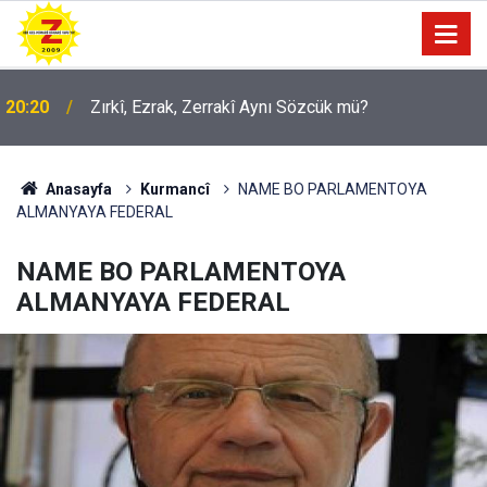
20:20
Zırkî, Ezrak, Zerrakî Aynı Sözcük mü?
09:56
Ji Zilma Partîzanan Nimûneyeka Piçûk
Anasayfa
Kurmancî
NAME BO PARLAMENTOYA
ALMANYAYA FEDERAL
NAME BO PARLAMENTOYA
ALMANYAYA FEDERAL