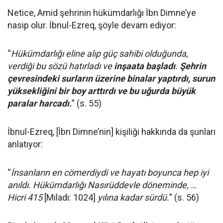
Netice, Amid şehrinin hükümdarlığı İbn Dimne’ye
nasip olur. İbnul-Ezreq, şöyle devam ediyor:
“
Hükümdarlığı eline alıp güç sahibi olduğunda,
verdiği bu sözü hatırladı ve
inşaata başladı
.
Şehrin
çevresindeki surların üzerine binalar yaptırdı, surun
yüksekliğini bir boy arttırdı ve bu uğurda büyük
paralar harcadı.
” (s. 55)
İbnul-Ezreq, [İbn Dimne’nin] kişiliği hakkında da şunları
anlatıyor:
“
İnsanların en cömerdiydi ve hayatı boyunca hep iyi
anıldı. Hükümdarlığı Nasırüddevle döneminde, …
Hicri 415
[Miladi: 1024]
yılına kadar sürdü.
” (s. 56)