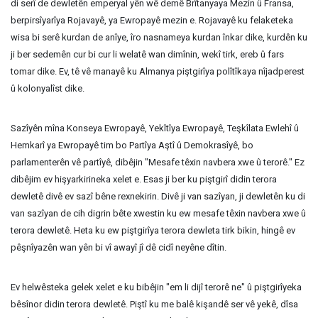
di serî de dewletên emperyal yên wê demê Brîtanyaya Mezin û Fransa,
berpirsîyarîya Rojavayê, ya Ewropayê mezin e. Rojavayê ku felaketeka
wisa bi serê kurdan de anîye, îro nasnameya kurdan înkar dike, kurdên ku
ji ber sedemên cur bi cur li welatê wan dimînin, wekî tirk, ereb û fars
tomar dike. Ev, tê vê manayê ku Almanya piştgirîya polîtîkaya nîjadperest
û kolonyalîst dike.
Sazîyên mîna Konseya Ewropayê, Yekîtîya Ewropayê, Teşkîlata Ewlehî û
Hemkarî ya Ewropayê tim bo Partîya Aştî û Demokrasîyê, bo
parlamenterên vê partîyê, dibêjin "Mesafe têxin navbera xwe û terorê." Ez
dibêjim ev hişyarkirineka xelet e. Esas ji ber ku piştgirî didin terora
dewletê divê ev sazî bêne rexnekirin. Divê ji van sazîyan, ji dewletên ku di
van sazîyan de cih digrin bête xwestin ku ew mesafe têxin navbera xwe û
terora dewletê. Heta ku ew piştgirîya terora dewleta tirk bikin, hingê ev
pêşnîyazên wan yên bi vî awayî jî dê cidî neyêne dîtin.
Ev helwêsteka gelek xelet e ku bibêjin "em li dijî terorê ne" û piştgirîyeka
bêsînor didin terora dewletê. Piştî ku me balê kişandê ser vê yekê, dîsa