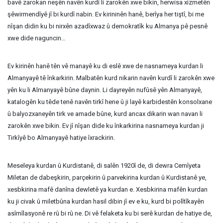
bavê zarokan neşên navên kurdî li zarokên xwe bikin, herwisa xizmetên
şêwirmendîyê jî bi kurdî nabin. Ev kirininên hanê, berîya her tiştî, bi me
nîşan didin ku bi nirxên azadîxwaz û demokratîk ku Almanya pê pesnê
xwe dide naguncin…
Ev kirinên hanê tên vê manayê ku di eslê xwe de nasnameya kurdan li
Almanyayê tê înkarkirin. Malbatên kurd nikarin navên kurdî li zarokên xwe
yên ku li Almanyayê bûne daynin. Li dayreyên nufûsê yên Almanyayê,
katalogên ku têde tenê navên tirkî hene û ji layê karbidestên konsolxane
û balyozxaneyên tirk ve amade bûne, kurd ancax dikarin wan navan li
zarokên xwe bikin. Ev jî nîşan dide ku înkarkirina nasnameya kurdan ji
Tirkîyê bo Almanyayê hatiye îxrackirin.
Meseleya kurdan û Kurdistanê, di salên 1920î de, di dewra Cemîyeta
Miletan de dabeşkirin, parçekirin û parvekirina kurdan û Kurdistanê ye,
xesbkirina mafê danîna dewletê ya kurdan e. Xesbkirina mafên kurdan
ku ji civak û miletbûna kurdan hasil dibin jî ev e ku, kurd bi polîtîkayên
asîmîlasyonê re rû bi rû ne. Di vê felaketa ku bi serê kurdan de hatiye de,