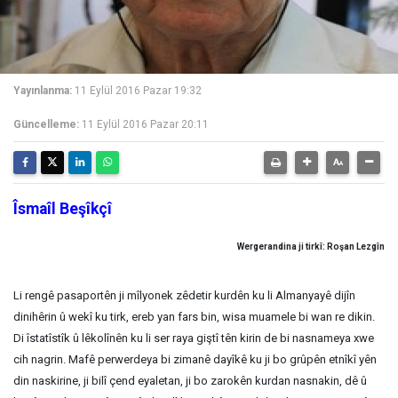
Yayınlanma:
11 Eylül 2016 Pazar 19:32
Güncelleme:
11 Eylül 2016 Pazar 20:11
Îsmaîl Beşîkçî
Wergerandina ji tirkî: Roşan Lezgîn
Li rengê pasaportên ji mîlyonek zêdetir kurdên ku li Almanyayê dijîn
dinihêrin û wekî ku tirk, ereb yan fars bin, wisa muamele bi wan re dikin.
Di îstatîstîk û lêkolînên ku li ser raya giştî tên kirin de bi nasnameya xwe
cih nagrin. Mafê perwerdeya bi zimanê dayîkê ku ji bo grûpên etnîkî yên
din naskirine, ji bilî çend eyaletan, ji bo zarokên kurdan nasnakin, dê û