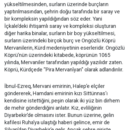
yükseltilmesinden, surların üzerinde burçların
yaptırılmasından, şehrin doğu tarafında bir saray ve
bir kompleksin yapıldığından söz eder. Yani
İçkale’deki ihtişamlı saray ve kompleksi oluşturan
diğer harika binalar, surların bir boy yükseltilmesi,
surların üzerindeki birçok burç ve Ongözlü Köprü
Mervanilerin, Kürd medeniyetinin eserleridir. Ongözlü
Köprü’nün üzerindeki kitabede, köprünün 1065
yılında, Mervaniler tarafından yapıldığı yazılıdır zaten.
Köprü, Kürdçede “Pira Mervanîyan” olarak adlandırılır.
İbnul-Ezreq, Mervani emirinin, Halep’e elçiler
göndererek, Hamdani emirinin kızı Sittünnas'ı
kendisine istettiğini, peşin olarak iki yüz bin dirhem
de mehir gönderdiğini anlatır. Kız, evliliğinin
Diyarbekir’de olmasını ister. Bunun üzerine, gelin
kafilesi Ruha’ya ulaştığı haberi gelince, emir de
Silvan’dan Diyarbekir’e gelir. Ancak şehre girişte,