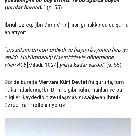
paralar harcadı.
” (s. 55)
İbnul-Ezreq, [İbn Dimne’nin] kişiliği hakkında da şunları
anlatıyor:
“
İnsanların en cömerdiydi ve hayatı boyunca hep iyi
anıldı. Hükümdarlığı Nasırüddevle döneminde, …
Hicri 415
[Miladi: 1024]
yılına kadar sürdü.
” (s. 56)
Biz de burada
Mervani Kürt Devleti
’ni gururla, tüm
hükümdarlarını, İbn Dimne gibi kahramanları ve bu
bilgileri kaydedip bize ulaşmasını sağlayan İbnul-
Ezreq’i rahmetle anıyoruz.