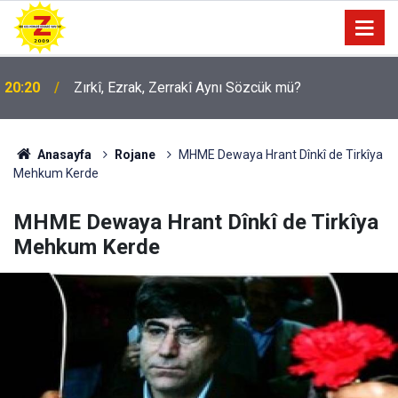
20:20
Zırkî, Ezrak, Zerrakî Aynı Sözcük mü?
Anasayfa
Rojane
MHME Dewaya Hrant Dînkî de Tirkîya
Mehkum Kerde
MHME Dewaya Hrant Dînkî de Tirkîya
Mehkum Kerde