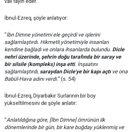
vali tayin eder.
İbnul-Ezreq, şöyle anlatıyor:
“
İbn Dimne yönetimi ele geçirdi ve işlerini
sağlamlaştırdı. Hikmetli yönetimiyle insanları
kendine bağladı ve onlara ihsanlarda bulundu.
Dicle
nehri üzerinde, şehrin doğu tarafında bir saray ve
bir silsile (kompleks) inşa etti
. İnşaatını
sağlamlaştırdı,
saraydan Dicle’ye bir kapı açtı
ve ona
Babül-Hava adını verdi.
” (s. 54)
İbnul-Ezreq, Diyarbakır Surlarının bir boy
yükseltilmesini de şöyle anlatır:
“
Anlatıldığına göre, [İbn Dimne] ömrünün ilk
dönemlerinde bir gün, bir kare buğday yüklenmiş ve