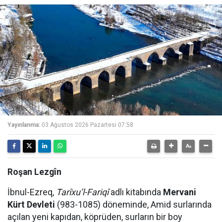
Yayınlanma:
03 Ağustos 2026 Pazartesi 07:58
Roşan Lezgîn
İbnul-Ezreq,
Tarîxu’l-Fariqî
adlı kitabında
Mervani
Kürt Devleti
(983-1085) döneminde, Amid surlarında
açılan yeni kapıdan, köprüden, surların bir boy