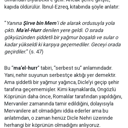
kapıda öldürülür. İbnul-Ezreq, kitabında şöyle anlatır:
“
Yanına
Şirve bin Mem
’i de alarak ordusuyla yola
çıktı.
Ma’el-Hurr
denilen yere geldi. O sırada
gökyüzünden şiddetli bir yağmur boşaldı ve sular o
kadar yükseldi ki karşıya geçemediler. Geceyi orada
geçirdiler.
” (s. 47)
Bu “
ma’el-hurr
” tabiri, “serbest su” anlamındadır.
Yani, nehir suyunun serbestçe aktığı yer demektir.
Ama şiddetli bir yağmur yağınca, Dicle’yi geçip şehir
tarafına geçememişler. Kimi kaynaklarda, Ongözlü
Köprünün daha önce, Romalılar tarafından yapıldığını,
Mervaniler zamanında tamir edildiğini, dolayısıyla
Mervanilere ait olmadığını iddia ederler ama bu
anlatımdan, o zaman henüz Dicle Nehri üzerinde
herhangi bir köprünün olmadığını anlıyoruz.