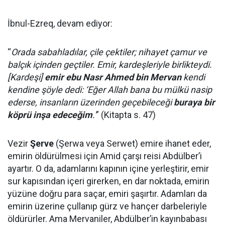
İbnul-Ezreq, devam ediyor:
“
Orada sabahladılar, çile çektiler; nihayet çamur ve
balçık içinden geçtiler. Emir, kardeşleriyle birlikteydi.
[Kardeşi]
emir ebu Nasr Ahmed bin Mervan
kendi
kendine şöyle dedi: ‘Eğer Allah bana bu mülkü nasip
ederse, insanların üzerinden geçebileceği
buraya bir
köprü inşa edeceğim
.'
” (Kitapta s. 47)
Vezir
Şerve
(Şerwa veya Serwet) emire ihanet eder,
emirin öldürülmesi için Amid çarşı reisi Abdülber’i
ayartır. O da, adamlarını kapının içine yerleştirir, emir
sur kapısından içeri girerken, en dar noktada, emirin
yüzüne doğru para saçar, emiri şaşırtır. Adamları da
emirin üzerine çullanıp gürz ve hançer darbeleriyle
öldürürler. Ama Mervaniler, Abdülber’in kayınbabası