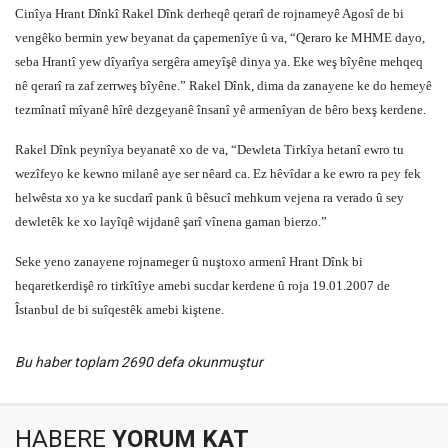
Cinîya Hrant Dînkî Rakel Dînk derheqê qerarî de rojnameyê Agosî de bi
vengêko bermin yew beyanat da çapemenîye û va, “Qeraro ke MHME dayo,
seba Hrantî yew dîyarîya sergêra ameyîşê dinya ya. Eke weş bîyêne mehqeq
nê qerarî ra zaf zerrweş bîyêne.” Rakel Dînk, dima da zanayene ke do hemeyê
tezmînatî mîyanê hîrê dezgeyanê însanî yê armenîyan de bêro bexş kerdene.
Rakel Dînk peynîya beyanatê xo de va, “Dewleta Tirkîya hetanî ewro tu
wezîfeyo ke kewno milanê aye ser nêard ca. Ez hêvîdar a ke ewro ra pey fek
helwêsta xo ya ke sucdarî pank û bêsucî mehkum vejena ra verado û sey
dewletêk ke xo layîqê wijdanê şarî vînena gaman bierzo.”
Seke yeno zanayene rojnameger û nuştoxo armenî Hrant Dînk bi
heqaretkerdişê ro tirkîtîye amebi sucdar kerdene û roja 19.01.2007 de
Îstanbul de bi suîqestêk amebi kiştene.
Bu haber toplam 2690 defa okunmuştur
HABERE
YORUM KAT