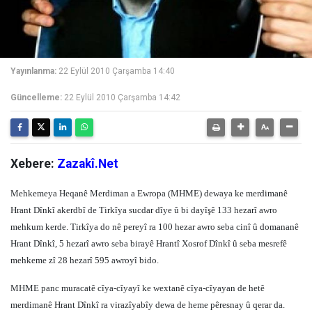
Yayınlanma:
22 Eylül 2010 Çarşamba 14:40
Güncelleme:
22 Eylül 2010 Çarşamba 14:42
Xebere:
Zazakî.Net
Mehkemeya Heqanê Merdiman a Ewropa (MHME) dewaya ke merdimanê
Hrant Dînkî akerdbî de Tirkîya sucdar dîye û bi dayîşê 133 hezarî awro
mehkum kerde. Tirkîya do nê pereyî ra 100 hezar awro seba cinî û domananê
Hrant Dînkî, 5 hezarî awro seba birayê Hrantî Xosrof Dînkî û seba mesrefê
mehkeme zî 28 hezarî 595 awroyî bido.
MHME panc muracatê cîya-cîyayî ke wextanê cîya-cîyayan de hetê
merdimanê Hrant Dînkî ra virazîyabîy dewa de heme pêresnay û qerar da.