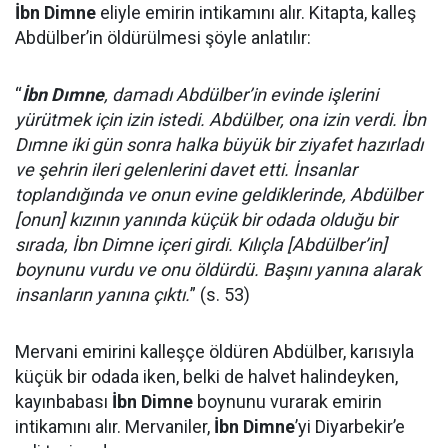
İbn Dimne
eliyle emirin intikamını alır. Kitapta, kalleş
Abdülber’in öldürülmesi şöyle anlatılır:
“
İbn Dımne
, damadı Abdülber’in evinde işlerini
yürütmek için izin istedi. Abdülber, ona izin verdi. İbn
Dımne iki gün sonra halka büyük bir ziyafet hazırladı
ve şehrin ileri gelenlerini davet etti. İnsanlar
toplandığında ve onun evine geldiklerinde, Abdülber
[onun] kızının yanında küçük bir odada olduğu bir
sırada, İbn Dimne içeri girdi. Kılıçla [Abdülber’in]
boynunu vurdu ve onu öldürdü. Başını yanına alarak
insanların yanına çıktı.
” (s. 53)
Mervani emirini kalleşçe öldüren Abdülber, karısıyla
küçük bir odada iken, belki de halvet halindeyken,
kayınbabası
İbn Dimne
boynunu vurarak emirin
intikamını alır. Mervaniler,
İbn Dimne
’yi Diyarbekir’e