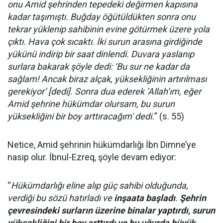
onu Amid şehrinden tepedeki değirmen kapısına
kadar taşımıştı. Buğday öğütüldükten sonra onu
tekrar yüklenip sahibinin evine götürmek üzere yola
çıktı. Hava çok sıcaktı. İki surun arasına girdiğinde
yükünü indirip bir saat dinlendi. Duvara yaslanıp
surlara bakarak şöyle dedi: ‘Bu sur ne kadar da
sağlam! Ancak biraz alçak, yüksekliğinin artırılması
gerekiyor’ [dedi]. Sonra dua ederek ‘Allah’ım, eğer
Amid şehrine hükümdar olursam, bu surun
yüksekliğini bir boy arttıracağım' dedi.
” (s. 55)
Netice, Amid şehrinin hükümdarlığı İbn Dimne’ye
nasip olur. İbnul-Ezreq, şöyle devam ediyor:
“
Hükümdarlığı eline alıp güç sahibi olduğunda,
verdiği bu sözü hatırladı ve
inşaata başladı
.
Şehrin
çevresindeki surların üzerine binalar yaptırdı, surun
yüksekliğini bir boy arttırdı ve bu uğurda büyük