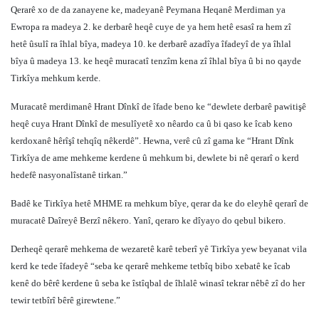
Qerarê xo de da zanayene ke, madeyanê Peymana Heqanê Merdiman ya
Ewropa ra madeya 2. ke derbarê heqê cuye de ya hem hetê esasî ra hem zî
hetê ûsulî ra îhlal bîya, madeya 10. ke derbarê azadîya îfadeyî de ya îhlal
bîya û madeya 13. ke heqê muracatî tenzîm kena zî îhlal bîya û bi no qayde
Tirkîya mehkum kerde.
Muracatê merdimanê Hrant Dînkî de îfade beno ke “dewlete derbarê pawitişê
heqê cuya Hrant Dînkî de mesulîyetê xo nêardo ca û bi qaso ke îcab keno
kerdoxanê hêrîşî tehqîq nêkerdê”. Hewna, verê cû zî gama ke “Hrant Dînk
Tirkîya de ame mehkeme kerdene û mehkum bi, dewlete bi nê qerarî o kerd
hedefê nasyonalîstanê tirkan.”
Badê ke Tirkîya hetê MHME ra mehkum bîye, qerar da ke do eleyhê qerarî de
muracatê Daîreyê Berzî nêkero. Yanî, qeraro ke dîyayo do qebul bikero.
Derheqê qerarê mehkema de wezaretê karê teberî yê Tirkîya yew beyanat vila
kerd ke tede îfadeyê “seba ke qerarê mehkeme tetbîq bibo xebatê ke îcab
kenê do bêrê kerdene û seba ke îstîqbal de îhlalê winasî tekrar nêbê zî do her
tewir tetbîrî bêrê girewtene.”