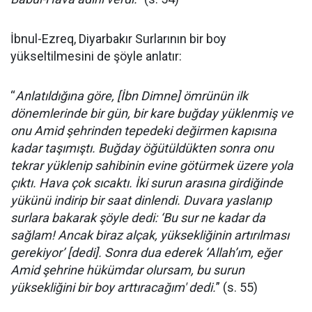
İbnul-Ezreq, Diyarbakır Surlarının bir boy
yükseltilmesini de şöyle anlatır:
“
Anlatıldığına göre, [İbn Dimne] ömrünün ilk
dönemlerinde bir gün, bir kare buğday yüklenmiş ve
onu Amid şehrinden tepedeki değirmen kapısına
kadar taşımıştı. Buğday öğütüldükten sonra onu
tekrar yüklenip sahibinin evine götürmek üzere yola
çıktı. Hava çok sıcaktı. İki surun arasına girdiğinde
yükünü indirip bir saat dinlendi. Duvara yaslanıp
surlara bakarak şöyle dedi: ‘Bu sur ne kadar da
sağlam! Ancak biraz alçak, yüksekliğinin artırılması
gerekiyor’ [dedi]. Sonra dua ederek ‘Allah’ım, eğer
Amid şehrine hükümdar olursam, bu surun
yüksekliğini bir boy arttıracağım' dedi.
” (s. 55)