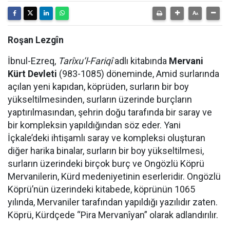
Roşan Lezgîn
İbnul-Ezreq,
Tarîxu’l-Fariqî
adlı kitabında
Mervani
Kürt Devleti
(983-1085) döneminde, Amid surlarında
açılan yeni kapıdan, köprüden, surların bir boy
yükseltilmesinden, surların üzerinde burçların
yaptırılmasından, şehrin doğu tarafında bir saray ve
bir kompleksin yapıldığından söz eder. Yani
İçkale’deki ihtişamlı saray ve kompleksi oluşturan
diğer harika binalar, surların bir boy yükseltilmesi,
surların üzerindeki birçok burç ve Ongözlü Köprü
Mervanilerin, Kürd medeniyetinin eserleridir. Ongözlü
Köprü’nün üzerindeki kitabede, köprünün 1065
yılında, Mervaniler tarafından yapıldığı yazılıdır zaten.
Köprü, Kürdçede “Pira Mervanîyan” olarak adlandırılır.