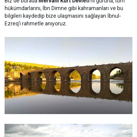
Biz de burada
Mervani Kürt Devleti
’ni gururla, tüm
hükümdarlarını, İbn Dimne gibi kahramanları ve bu
bilgileri kaydedip bize ulaşmasını sağlayan İbnul-
Ezreq’i rahmetle anıyoruz.