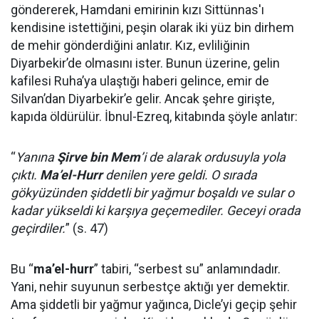
göndererek, Hamdani emirinin kızı Sittünnas'ı
kendisine istettiğini, peşin olarak iki yüz bin dirhem
de mehir gönderdiğini anlatır. Kız, evliliğinin
Diyarbekir’de olmasını ister. Bunun üzerine, gelin
kafilesi Ruha’ya ulaştığı haberi gelince, emir de
Silvan’dan Diyarbekir’e gelir. Ancak şehre girişte,
kapıda öldürülür. İbnul-Ezreq, kitabında şöyle anlatır:
“
Yanına
Şirve bin Mem
’i de alarak ordusuyla yola
çıktı.
Ma’el-Hurr
denilen yere geldi. O sırada
gökyüzünden şiddetli bir yağmur boşaldı ve sular o
kadar yükseldi ki karşıya geçemediler. Geceyi orada
geçirdiler.
” (s. 47)
Bu “
ma’el-hurr
” tabiri, “serbest su” anlamındadır.
Yani, nehir suyunun serbestçe aktığı yer demektir.
Ama şiddetli bir yağmur yağınca, Dicle’yi geçip şehir