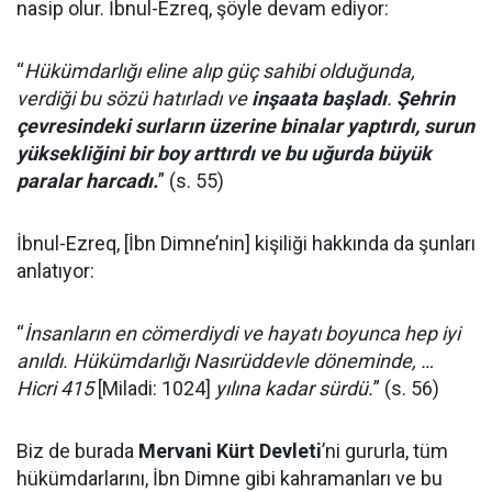
nasip olur. İbnul-Ezreq, şöyle devam ediyor:
“
Hükümdarlığı eline alıp güç sahibi olduğunda,
verdiği bu sözü hatırladı ve
inşaata başladı
.
Şehrin
çevresindeki surların üzerine binalar yaptırdı, surun
yüksekliğini bir boy arttırdı ve bu uğurda büyük
paralar harcadı.
” (s. 55)
İbnul-Ezreq, [İbn Dimne’nin] kişiliği hakkında da şunları
anlatıyor:
“
İnsanların en cömerdiydi ve hayatı boyunca hep iyi
anıldı. Hükümdarlığı Nasırüddevle döneminde, …
Hicri 415
[Miladi: 1024]
yılına kadar sürdü.
” (s. 56)
Biz de burada
Mervani Kürt Devleti
’ni gururla, tüm
hükümdarlarını, İbn Dimne gibi kahramanları ve bu