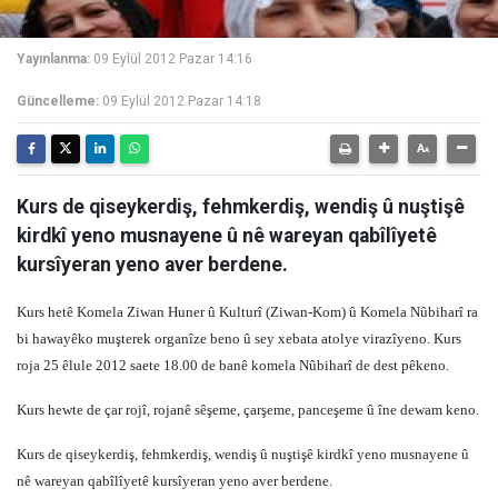
Yayınlanma:
09 Eylül 2012 Pazar 14:16
Güncelleme:
09 Eylül 2012 Pazar 14:18
Kurs de qiseykerdiş, fehmkerdiş, wendiş û nuştişê
kirdkî yeno musnayene û nê wareyan qabîlîyetê
kursîyeran yeno aver berdene.
Kurs hetê Komela Ziwan Huner û Kulturî (Ziwan-Kom) û Komela Nûbiharî ra
bi hawayêko muşterek organîze beno û sey xebata atolye virazîyeno. Kurs
roja 25 êlule 2012 saete 18.00 de banê komela Nûbiharî de dest pêkeno.
Kurs hewte de çar rojî, rojanê sêşeme, çarşeme, panceşeme û îne dewam keno.
Kurs de qiseykerdiş, fehmkerdiş, wendiş û nuştişê kirdkî yeno musnayene û
nê wareyan qabîlîyetê kursîyeran yeno aver berdene.