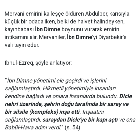
Mervani emirini kalleşçe öldüren Abdülber, karısıyla
küçük bir odada iken, belki de halvet halindeyken,
kayınbabası
İbn Dimne
boynunu vurarak emirin
intikamını alır. Mervaniler,
İbn Dimne
’yi Diyarbekir’e
vali tayin eder.
İbnul-Ezreq, şöyle anlatıyor:
“
İbn Dimne yönetimi ele geçirdi ve işlerini
sağlamlaştırdı. Hikmetli yönetimiyle insanları
kendine bağladı ve onlara ihsanlarda bulundu.
Dicle
nehri üzerinde, şehrin doğu tarafında bir saray ve
bir silsile (kompleks) inşa etti
. İnşaatını
sağlamlaştırdı,
saraydan Dicle’ye bir kapı açtı
ve ona
Babül-Hava adını verdi.
” (s. 54)