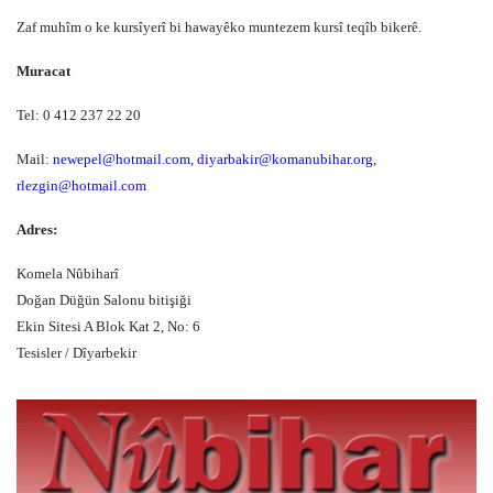
Zaf muhîm o ke kursîyerî bi hawayêko muntezem kursî teqîb bikerê.
Muracat
Tel: 0 412 237 22 20
Mail:
newepel@hotmail.com
,
diyarbakir@komanubihar.org
,
rlezgin@hotmail.com
Adres:
Komela Nûbiharî
Doğan Düğün Salonu bitişiği
Ekin Sitesi A Blok Kat 2, No: 6
Tesisler / Dîyarbekir