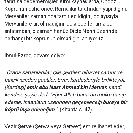
tarafına geçememişler. Kimi kaynaklarda, Ongözlü
Köprünün daha önce, Romalılar tarafından yapıldığını,
Mervaniler zamanında tamir edildiğini, dolayısıyla
Mervanilere ait olmadığını iddia ederler ama bu
anlatımdan, o zaman henüz Dicle Nehri üzerinde
herhangi bir köprünün olmadığını anlıyoruz.
İbnul-Ezreq, devam ediyor:
“
Orada sabahladılar, çile çektiler; nihayet çamur ve
balçık içinden geçtiler. Emir, kardeşleriyle birlikteydi.
[Kardeşi]
emir ebu Nasr Ahmed bin Mervan
kendi
kendine şöyle dedi: ‘Eğer Allah bana bu mülkü nasip
ederse, insanların üzerinden geçebileceği
buraya bir
köprü inşa edeceğim
.'
” (Kitapta s. 47)
Vezir
Şerve
(Şerwa veya Serwet) emire ihanet eder,