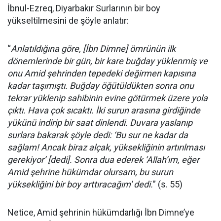
İbnul-Ezreq, Diyarbakır Surlarının bir boy
yükseltilmesini de şöyle anlatır:
“
Anlatıldığına göre, [İbn Dimne] ömrünün ilk
dönemlerinde bir gün, bir kare buğday yüklenmiş ve
onu Amid şehrinden tepedeki değirmen kapısına
kadar taşımıştı. Buğday öğütüldükten sonra onu
tekrar yüklenip sahibinin evine götürmek üzere yola
çıktı. Hava çok sıcaktı. İki surun arasına girdiğinde
yükünü indirip bir saat dinlendi. Duvara yaslanıp
surlara bakarak şöyle dedi: ‘Bu sur ne kadar da
sağlam! Ancak biraz alçak, yüksekliğinin artırılması
gerekiyor’ [dedi]. Sonra dua ederek ‘Allah’ım, eğer
Amid şehrine hükümdar olursam, bu surun
yüksekliğini bir boy arttıracağım' dedi.
” (s. 55)
Netice, Amid şehrinin hükümdarlığı İbn Dimne’ye