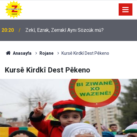
20:20
Zırkî, Ezrak, Zerrakî Aynı Sözcük mü?
09:56
Ji Zilma Partîzanan Nimûneyeka Piçûk
Anasayfa
Rojane
Kursê Kirdkî Dest Pêkeno
Kursê Kirdkî Dest Pêkeno