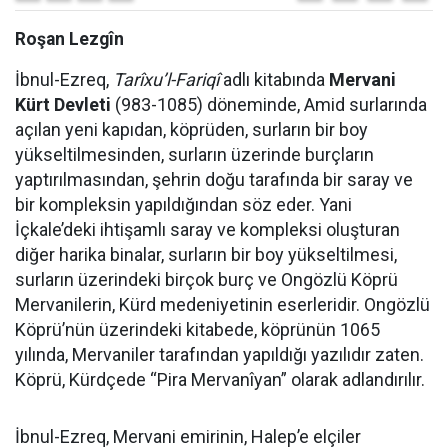
Roşan Lezgîn
İbnul-Ezreq,
Tarîxu’l-Fariqî
adlı kitabında
Mervani
Kürt Devleti
(983-1085) döneminde, Amid surlarında
açılan yeni kapıdan, köprüden, surların bir boy
yükseltilmesinden, surların üzerinde burçların
yaptırılmasından, şehrin doğu tarafında bir saray ve
bir kompleksin yapıldığından söz eder. Yani
İçkale’deki ihtişamlı saray ve kompleksi oluşturan
diğer harika binalar, surların bir boy yükseltilmesi,
surların üzerindeki birçok burç ve Ongözlü Köprü
Mervanilerin, Kürd medeniyetinin eserleridir. Ongözlü
Köprü’nün üzerindeki kitabede, köprünün 1065
yılında, Mervaniler tarafından yapıldığı yazılıdır zaten.
Köprü, Kürdçede “Pira Mervanîyan” olarak adlandırılır.
İbnul-Ezreq, Mervani emirinin, Halep’e elçiler