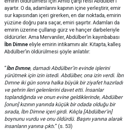
emirin öldürülmesi için Amid çarşı reisi Abdülber’i
ayartır. O da, adamlarını kapının içine yerleştirir, emir
sur kapısından içeri girerken, en dar noktada, emirin
yüzüne doğru para saçar, emiri şaşırtır. Adamları da
emirin üzerine çullanıp gürz ve hançer darbeleriyle
öldürürler. Ama Mervaniler, Abdülber’in kayınbabası
İbn Dimne
eliyle emirin intikamını alır. Kitapta, kalleş
Abdülber’in öldürülmesi şöyle anlatılır:
“
İbn Dımne
, damadı Abdülber’in evinde işlerini
yürütmek için izin istedi. Abdülber, ona izin verdi. İbn
Dımne iki gün sonra halka büyük bir ziyafet hazırladı
ve şehrin ileri gelenlerini davet etti. İnsanlar
toplandığında ve onun evine geldiklerinde, Abdülber
[onun] kızının yanında küçük bir odada olduğu bir
sırada, İbn Dimne içeri girdi. Kılıçla [Abdülber’in]
boynunu vurdu ve onu öldürdü. Başını yanına alarak
insanların yanına çıktı.
” (s. 53)