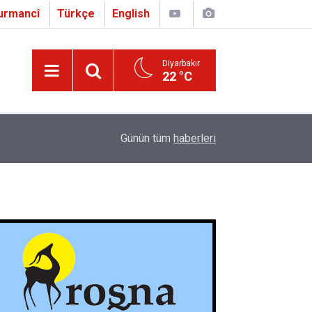
urmancî
Türkçe
English
Diyarbakır
22 °C
16:01
Çapo 3. o Hîrakerde yê Ferhengê Zazakî-Tirkî V
Günün tüm
haberleri