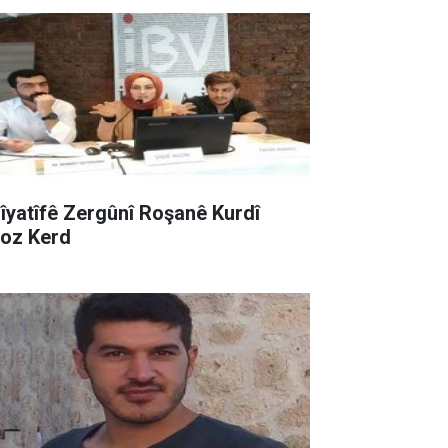
sîyatîfê Zergûnî Roşanê Kurdî
roz Kerd