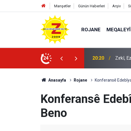
Manşetler
Günün Haberleri
Arşiv
S
ROJANE
MEQALEYÎ
k mü?
24
09:56
Ji Zilm
Anasayfa
Rojane
Konferansê Edebîya
Konferansê Edebî
Beno