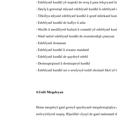
- Edebîyatê kurdkî yê nuştekî de rewş û para lehçeyanê k
- Dayîş û girewtişê mîyanê edebîyatê kurdkî û edebîyatê
- Têkilîya mîyanê edebîyatê kurdkî û qesrê mîrekanê kur
- Edebîyatê kurdkî de kafîye û arûz
- Wezîfe û mesûlîyetê kulturî û cematkî yê edebîyatê kur
- Warê tarîxê edebîyatê kurdkî de rexnekerdişê çimeyan
- Edebîyatê domanan
- Edebîyatê kurdkî û ziwano standard
- Edebîyatê kurdkî de qaydeyê edebî
- Destnuşteşinasî û destnuşteyê kurdkî
- Edebîyatê kurdkî ser o sewîyeyê tesîrê ekolanê fikrî yê î
4.Usilê Meqaleyan
Heme meqaleyî ganî goreyê qaydeyanê meqalenuştişîya a
netîce) bîyerê nuştiş. Rîpelêkê cîyayî de ganî malumatê