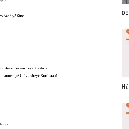
urdkî
DE
yo Azad yê Sine
mosteyê Unîversîteyê Kurdistanî
, mamosteyê Unîversîteyê Kurdistanî
Hû
istanî