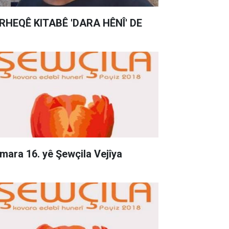
RHEQÊ KITABÊ 'DARA HÊNÎ' DE
mara 16. yê Şewçila Vejîya