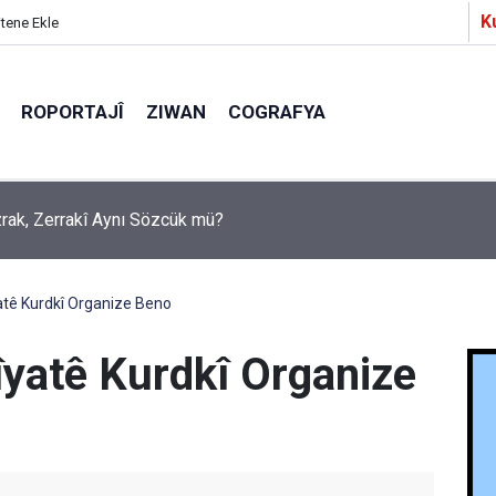
K
itene Ekle
ROPORTAJÎ
ZIWAN
COGRAFYA
a Partîzanan Nimûneyeka Piçûk
tê Kurdkî Organize Beno
yatê Kurdkî Organize