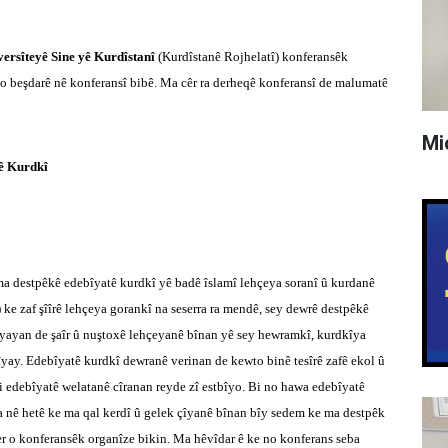
ersîteyê Sine yê Kurdîstanî
(Kurdîstanê Rojhelatî) konferansêk
xo beşdarê nê konferansî bibê. Ma cêr ra derheqê konferansî de malumatê
Mi
ê Kurdkî
ma destpêkê edebîyatê kurdkî yê badê îslamî lehçeya soranî û kurdanê
) ke zaf şîîrê lehçeya gorankî na seserra ra mendê, sey dewrê destpêkê
îyayan de şaîr û nuştoxê lehçeyanê bînan yê sey hewramkî, kurdkîya
îyay. Edebîyatê kurdkî dewranê verinan de kewto binê tesîrê zafê ekol û
bi edebîyatê welatanê cîranan reyde zî estbîyo. Bi no hawa edebîyatê
a nê hetê ke ma qal kerdî û gelek çîyanê bînan bîy sedem ke ma destpêk
er o konferansêk organîze bikin. Ma hêvîdar ê ke no konferans seba