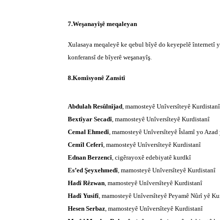
7.Weşanayîşê meqaleyan
Xulasaya meqaleyê ke qebul bîyê do keyepelê înternetî y
konferansî de bîyerê weşanayîş.
8.Komîsyonê Zansitî
Abdulah Resûlnîjad
, mamosteyê Unîversîteyê Kurdistanî
Bextîyar Secadî
, mamosteyê Unîversîteyê Kurdistanî
Cemal Ehmedî
, mamosteyê Unîversîteyê Îslamî yo Azad 
Cemîl Ceferî
, mamosteyê Unîversîteyê Kurdistanî
Ednan Berzencî
, cigêrayoxê edebiyatê kurdkî
Es’ed Şeyxehmedî
, mamosteyê Unîversîteyê Kurdistanî
Hadî Rêzwan
, mamosteyê Unîversîteyê Kurdistanî
Hadî Yusifî
, mamosteyê Unîversîteyê Peyamê Nûrî yê Kur
Hesen Serbaz
, mamosteyê Unîversîteyê Kurdistanî