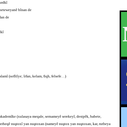
urdkî
 neteweyanê bînan de
dan de
dkî
slamî (sofîtîye; îrfan, kelam, fiqh, felsefe…)
kademîke (xulasaya meqale, sernameyê serekeyî, destpêk, babete,
 derheqê nuştoxî yan nuştoxan (nameyê nuştox yan nuştoxan, kar, rutbeya