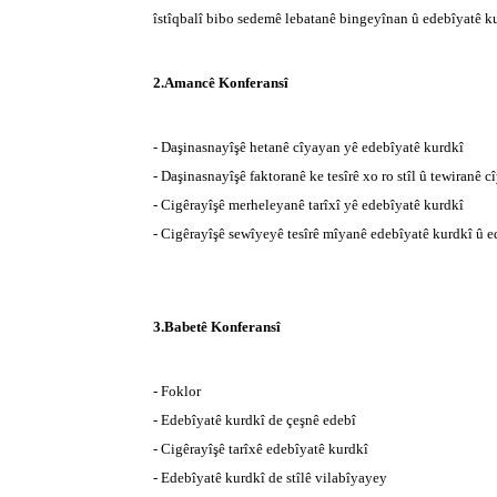
îstîqbalî bibo sedemê lebatanê bingeyînan û edebîyatê kur
2.Amancê Konferansî
- Daşinasnayîşê hetanê cîyayan yê edebîyatê kurdkî
- Daşinasnayîşê faktoranê ke tesîrê xo ro stîl û tewiranê
- Cigêrayîşê merheleyanê tarîxî yê edebîyatê kurdkî
- Cigêrayîşê sewîyeyê tesîrê mîyanê edebîyatê kurdkî û e
3.Babetê Konferansî
- Foklor
- Edebîyatê kurdkî de çeşnê edebî
- Cigêrayîşê tarîxê edebîyatê kurdkî
- Edebîyatê kurdkî de stîlê vilabîyayey