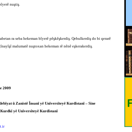
îyerê nuştiş.
abetan ra seba hekeman bîyerê pêşkêşkerdiş. Qebulkerdiş do bi qerarê
înayîşî malumatê nuştoxan hekeman rê nênê eşkerakerdiş.
e 2009
ebîyat û Zanistê Însanî yê Unîversîteyê Kurdîstanî – Sine
Kurdkî yê Unîversîteyê Kurdîstanî
.ir