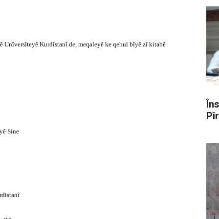
ê Unîversîteyê Kurdîstanî de, meqaleyê ke qebul bîyê zî kitabê
În
Pî
yê Sine
distanî