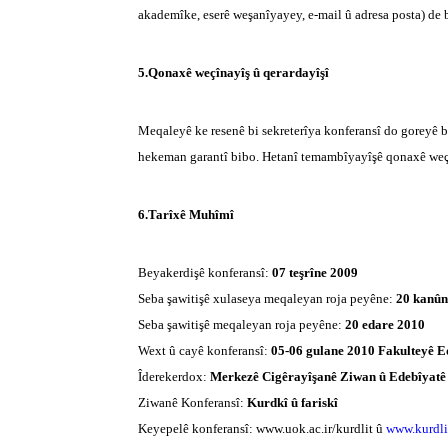
akademîke, eserê weşanîyayey, e-mail û adresa posta) de b
5.Qonaxê weçînayîş û qerardayîşî
Meqaleyê ke resenê bi sekreterîya konferansî do goreyê b
hekeman garantî bibo. Hetanî temambîyayîşê qonaxê weç
6.Tarîxê Muhîmî
Beyakerdişê konferansî:
07 teşrîne 2009
Seba şawitişê xulaseya meqaleyan roja peyêne:
20 kanûn
Seba şawitişê meqaleyan roja peyêne:
20 edare 2010
Wext û cayê konferansî:
05-06 gulane 2010 Fakulteyê Ed
Îderekerdox:
Merkezê Cigêrayîşanê Ziwan û Edebîyatê 
Ziwanê Konferansî:
Kurdkî û fariskî
Keyepelê konferansî: www.uok.ac.ir/kurdlit û
www.kurdlit