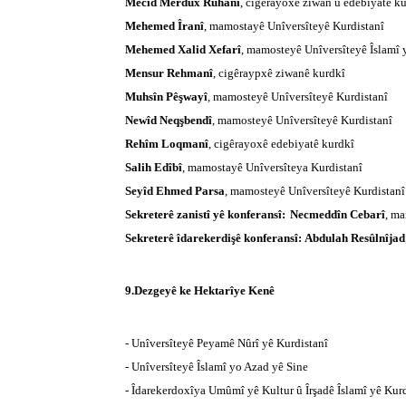
Mecîd Merdux Ruhanî
, cigêrayoxê ziwan û edebiyatê k
Mehemed Îranî
, mamostayê Unîversîteyê Kurdistanî
Mehemed Xalid Xefarî
, mamosteyê Unîversîteyê Îslamî 
Mensur Rehmanî
, cigêraypxê ziwanê kurdkî
Muhsîn Pêşwayî
, mamosteyê Unîversîteyê Kurdistanî
Newîd Neqşbendî
, mamosteyê Unîversîteyê Kurdistanî
Rehîm Loqmanî
, cigêrayoxê edebiyatê kurdkî
Salih Edîbî
, mamostayê Unîversîteya Kurdistanî
Seyîd Ehmed Parsa
, mamosteyê Unîversîteyê Kurdistanî
Sekreterê zanistî yê konferansî
:
Necmeddîn Cebarî
, ma
Sekreterê îdarekerdişê konferansî
:
Abdulah Resûlnîjad
9.Dezgeyê ke Hektarîye Kenê
- Unîversîteyê Peyamê Nûrî yê Kurdistanî
- Unîversîteyê Îslamî yo Azad yê Sine
- Îdarekerdoxîya Umûmî yê Kultur û Îrşadê Îslamî yê Kurd