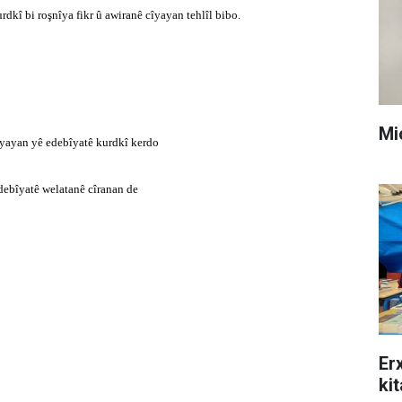
dkî bi roşnîya fikr û awiranê cîyayan tehlîl bibo.
Mi
 cîyayan yê edebîyatê kurdkî kerdo
debîyatê welatanê cîranan de
Er
ki