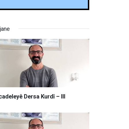
jane
cadeleyê Dersa Kurdî – III