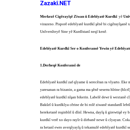
Zazakî.NET
Merkezê Cigêrayîşê Ziwan û Edebîyatê Kurdkî
yê
Unîv
virazeno. Pisporê edebîyatê kurdkî şênê bi cigêrayîşanê 
Unîversîteyê Sine yê Kurdîstanî neql kenê.
Edebîyatê Kurdkî Ser o Konferansê Yewin yê Edebîyat
1.Derheqê Konferansî de
Edebîyatê kurdkî zaf qîyame û serecêran ra vîyarto. Eke 
yaresanan ra bizanin, a gama ma şênê seserra hîrine (hîcrî
edebîyatê kurdkî nîşan bikerin. Labelê dewr û wextanê c
Bakûrî û kurdkîya cêrine de bi rolê ziwanê standardî lebt
hereketanê roşinbîrî û dînî. Hewna, dayîş û girewtişê ey 
kurdkî verê xo dayo rayîr û dirbanê newe û cîyayan. Cok
ra hetanî ewro averşîyayîş û tekamulê edebîyatê kurdkî s