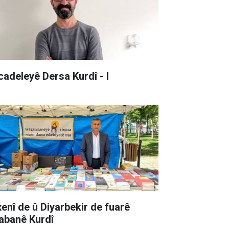
cadeleyê Dersa Kurdî - I
xenî de û Diyarbekir de fuarê
tabanê Kurdî