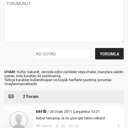
UYARI:
Küfür, hakaret, rencide edici cümleler veya imalar, inançlara saldırı
içeren, imla kuralları ile yazılmamış,
Türkçe karakter kullanılmayan ve büyük harflerle yazılmış yorumlar
onaylanmamaktadır.
2 Yorum
xerib
/ 26 Ocak 2011 Çarşamba 13:21
Xeber temama, la mi şiire qet fehm nékerd.
Yanıtla
(0)
(0)