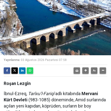
Yayınlanma:
03 Ağustos 2026 Pazartesi 07:58
Roşan Lezgîn
İbnul-Ezreq,
Tarîxu’l-Fariqî
adlı kitabında
Mervani
Kürt Devleti
(983-1085) döneminde, Amid surlarında
açılan yeni kapıdan, köprüden, surların bir boy