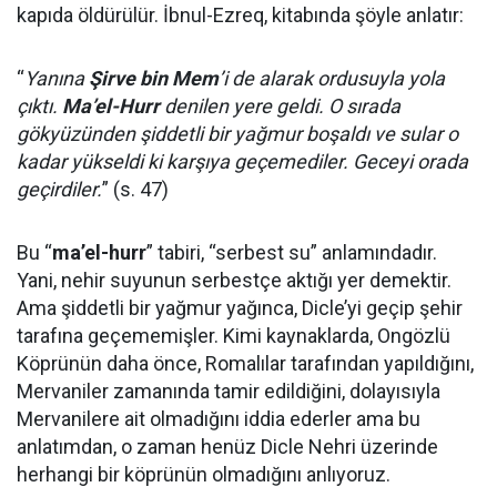
kapıda öldürülür. İbnul-Ezreq, kitabında şöyle anlatır:
“
Yanına
Şirve bin Mem
’i de alarak ordusuyla yola
çıktı.
Ma’el-Hurr
denilen yere geldi. O sırada
gökyüzünden şiddetli bir yağmur boşaldı ve sular o
kadar yükseldi ki karşıya geçemediler. Geceyi orada
geçirdiler.
” (s. 47)
Bu “
ma’el-hurr
” tabiri, “serbest su” anlamındadır.
Yani, nehir suyunun serbestçe aktığı yer demektir.
Ama şiddetli bir yağmur yağınca, Dicle’yi geçip şehir
tarafına geçememişler. Kimi kaynaklarda, Ongözlü
Köprünün daha önce, Romalılar tarafından yapıldığını,
Mervaniler zamanında tamir edildiğini, dolayısıyla
Mervanilere ait olmadığını iddia ederler ama bu
anlatımdan, o zaman henüz Dicle Nehri üzerinde
herhangi bir köprünün olmadığını anlıyoruz.