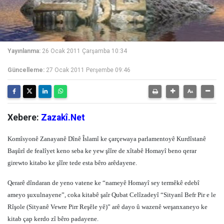
Yayınlanma:
26 Ocak 2011 Çarşamba 10:34
Güncelleme:
27 Ocak 2011 Perşembe 09:46
Xebere:
Zazakî.Net
Komîsyonê Zanayanê Dînê Îslamî ke çarçewaya parlamentoyê Kurdîstanê
Başûrî de fealîyet keno seba ke yew şîîre de xîtabê Homayî beno qerar
girewto kitabo ke şîîre tede esta bêro arêdayene.
Qerarê dîndaran de yeno vatene ke “nameyê Homayî sey termêkê edebî
ameyo şuxulnayene”, coka kitabê şaîr Qubat Celîzadeyî “Sityanî Befr Pir e le
Rîşole (Sityanê Vewre Pirr Reşêle yê)” arê dayo û wazenê weşanxaneyo ke
kitab çap kerdo zî bêro padayene.