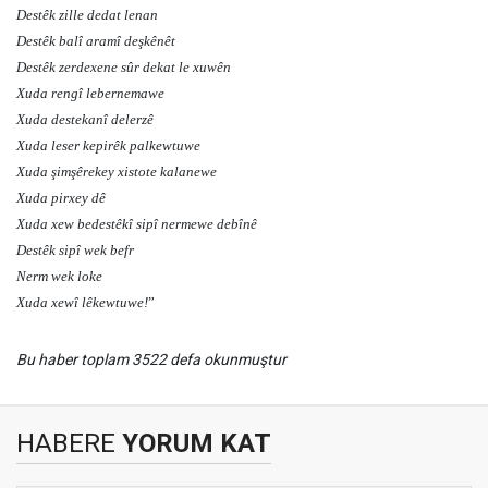
Destêk zille dedat lenan
Destêk balî aramî deşkênêt
Destêk zerdexene sûr dekat le xuwên
Xuda rengî lebernemawe
Xuda destekanî delerzê
Xuda leser kepirêk palkewtuwe
Xuda şimşêrekey xistote kalanewe
Xuda pirxey dê
Xuda xew bedestêkî sipî nermewe debînê
Destêk sipî wek befr
Nerm wek loke
Xuda xewî lêkewtuwe!
”
Bu haber toplam 3522 defa okunmuştur
HABERE
YORUM KAT