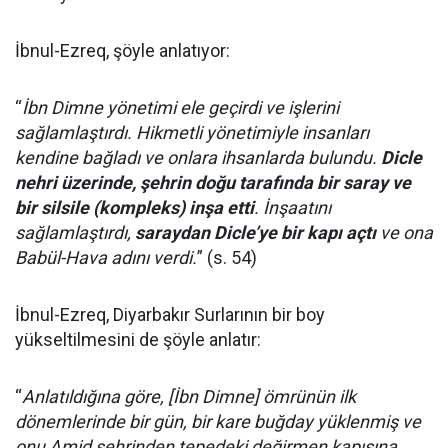
İbnul-Ezreq, şöyle anlatıyor:
“
İbn Dimne yönetimi ele geçirdi ve işlerini
sağlamlaştırdı. Hikmetli yönetimiyle insanları
kendine bağladı ve onlara ihsanlarda bulundu.
Dicle
nehri üzerinde, şehrin doğu tarafında bir saray ve
bir silsile (kompleks) inşa etti
. İnşaatını
sağlamlaştırdı,
saraydan Dicle’ye bir kapı açtı
ve ona
Babül-Hava adını verdi.
” (s. 54)
İbnul-Ezreq, Diyarbakır Surlarının bir boy
yükseltilmesini de şöyle anlatır:
“
Anlatıldığına göre, [İbn Dimne] ömrünün ilk
dönemlerinde bir gün, bir kare buğday yüklenmiş ve
onu Amid şehrinden tepedeki değirmen kapısına