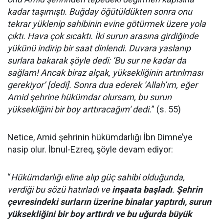
kadar taşımıştı. Buğday öğütüldükten sonra onu
tekrar yüklenip sahibinin evine götürmek üzere yola
çıktı. Hava çok sıcaktı. İki surun arasına girdiğinde
yükünü indirip bir saat dinlendi. Duvara yaslanıp
surlara bakarak şöyle dedi: ‘Bu sur ne kadar da
sağlam! Ancak biraz alçak, yüksekliğinin artırılması
gerekiyor’ [dedi]. Sonra dua ederek ‘Allah’ım, eğer
Amid şehrine hükümdar olursam, bu surun
yüksekliğini bir boy arttıracağım' dedi.
” (s. 55)
Netice, Amid şehrinin hükümdarlığı İbn Dimne’ye
nasip olur. İbnul-Ezreq, şöyle devam ediyor:
“
Hükümdarlığı eline alıp güç sahibi olduğunda,
verdiği bu sözü hatırladı ve
inşaata başladı
.
Şehrin
çevresindeki surların üzerine binalar yaptırdı, surun
yüksekliğini bir boy arttırdı ve bu uğurda büyük