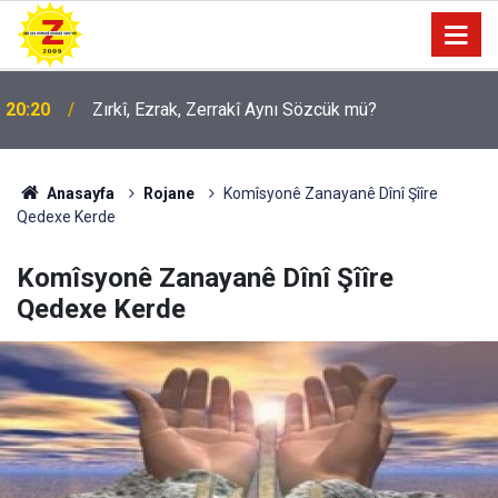
20:20
Zırkî, Ezrak, Zerrakî Aynı Sözcük mü?
09:56
Ji Zilma Partîzanan Nimûneyeka Piçûk
Anasayfa
Rojane
Komîsyonê Zanayanê Dînî Şîîre
Qedexe Kerde
Komîsyonê Zanayanê Dînî Şîîre
Qedexe Kerde