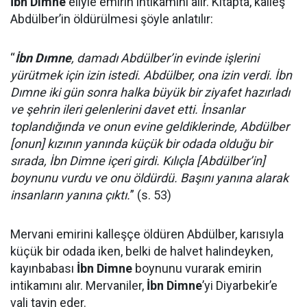
İbn Dimne
eliyle emirin intikamını alır. Kitapta, kalleş
Abdülber’in öldürülmesi şöyle anlatılır:
“
İbn Dımne
, damadı Abdülber’in evinde işlerini
yürütmek için izin istedi. Abdülber, ona izin verdi. İbn
Dımne iki gün sonra halka büyük bir ziyafet hazırladı
ve şehrin ileri gelenlerini davet etti. İnsanlar
toplandığında ve onun evine geldiklerinde, Abdülber
[onun] kızının yanında küçük bir odada olduğu bir
sırada, İbn Dimne içeri girdi. Kılıçla [Abdülber’in]
boynunu vurdu ve onu öldürdü. Başını yanına alarak
insanların yanına çıktı.
” (s. 53)
Mervani emirini kalleşçe öldüren Abdülber, karısıyla
küçük bir odada iken, belki de halvet halindeyken,
kayınbabası
İbn Dimne
boynunu vurarak emirin
intikamını alır. Mervaniler,
İbn Dimne
’yi Diyarbekir’e
vali tayin eder.