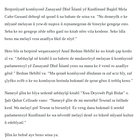
Berpirsîyarê komîsyonê Zanayanê Dînê Îslamî yê Kurdîstanê Başûrî Mela
Cafer Guwanî deheqê nê qerarî û na babate de wina va: “No demeyêk o ke
mîyanê melayan û yew-di nuştox û rojnamegeran de bineyke gengeşe esto.
Seba ke no gengeşe zêde nêbo ganî no kitab nêro vila kerdene. Seke îdîa
beno ma melayî vera azadîya fikrî de nîyê.”
Heto bîn ra berpirsê weşanxaneyê Arasî Bedran Hebîbî ke no kitab çap kerdo
zî va: “Arêdayîşê nê kitabî û na babete de mudaxeleyê melayan û komîsyonê
parlamentoyî yê Zanayanê Dînê Îslamî yeno na mana ke ê vernî ro azadîye
gênê.” Bedran Hebîbî va: “Ma qerarê komîsyonê dîndaran ra zaf aciz bîy, zaf
çîyêko ecêb o ke no komîsyon herinda hukmatî de qerar gêno û tetbîq keno."
Nameyê şîîra ke bîya sedemê arêdayîşî kitabî “Xwa Deyewêt Pişû Bidat” o.
Şaîr Qubat Celîzade vano: “Nameyê şîîre de mi metnêkê Tewratî ra îstîfade
kerd. Wa melayî şirê Tewrat ra biewnîyê. Ez veng dana hukmatî û serekê
parlamentoyê Kurdîstanî ke wa nêverdê melayî destê xo bikerê mîyanê kultur
û edebîyatî.”
Şîîra ke behsê aye beno wina ya: