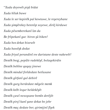
“
Xuda deyewêt pişû bidat
Xuda hîlak buwe
Xuda le ser kepirêk pal kewtuwe, le reşereyhane
Xuda şimşêrekey betenîşt xoyewe, dirêj kirduwe
Xuda pêxemberekanî îzn da
Be frîştekanî gut: biron şû biken!
Xuda hez dekat bixewêt
Xuda bawêşk dedat
Xuda friyaî perandinî ew daristane deste nakewêt!
Destêk beqj, pepûle radekêşê, bolaqekirdin
Destêk bebîne qaqay jinewe
Destêk mindal firêdedate hetîuxane
Destêk gîrfanî gul debirê
Destêk gurg berdedate mêgele memk
Destêk ktêb lequr heldekêşêt
Destêk çawî nexoşxane bemîn derêjêt
Destêk pirçî kanî şane dekat be jehr
Destêk maç dedate ber, qirimijinî fîşek