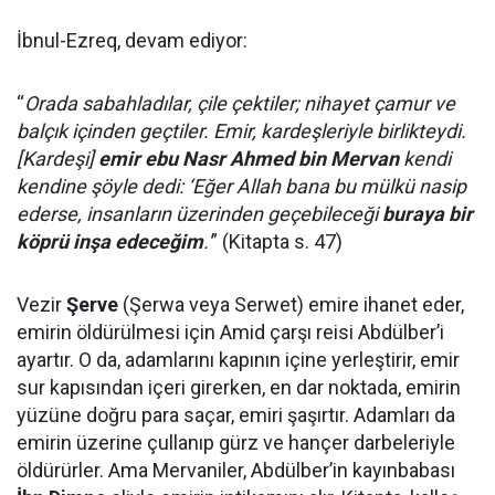
İbnul-Ezreq, devam ediyor:
“
Orada sabahladılar, çile çektiler; nihayet çamur ve
balçık içinden geçtiler. Emir, kardeşleriyle birlikteydi.
[Kardeşi]
emir ebu Nasr Ahmed bin Mervan
kendi
kendine şöyle dedi: ‘Eğer Allah bana bu mülkü nasip
ederse, insanların üzerinden geçebileceği
buraya bir
köprü inşa edeceğim
.'
” (Kitapta s. 47)
Vezir
Şerve
(Şerwa veya Serwet) emire ihanet eder,
emirin öldürülmesi için Amid çarşı reisi Abdülber’i
ayartır. O da, adamlarını kapının içine yerleştirir, emir
sur kapısından içeri girerken, en dar noktada, emirin
yüzüne doğru para saçar, emiri şaşırtır. Adamları da
emirin üzerine çullanıp gürz ve hançer darbeleriyle
öldürürler. Ama Mervaniler, Abdülber’in kayınbabası