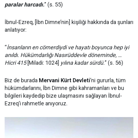
paralar harcadı.
” (s. 55)
İbnul-Ezreq, [İbn Dimne’nin] kişiliği hakkında da şunları
anlatıyor:
“
İnsanların en cömerdiydi ve hayatı boyunca hep iyi
anıldı. Hükümdarlığı Nasırüddevle döneminde, …
Hicri 415
[Miladi: 1024]
yılına kadar sürdü.
” (s. 56)
Biz de burada
Mervani Kürt Devleti
’ni gururla, tüm
hükümdarlarını, İbn Dimne gibi kahramanları ve bu
bilgileri kaydedip bize ulaşmasını sağlayan İbnul-
Ezreq’i rahmetle anıyoruz.