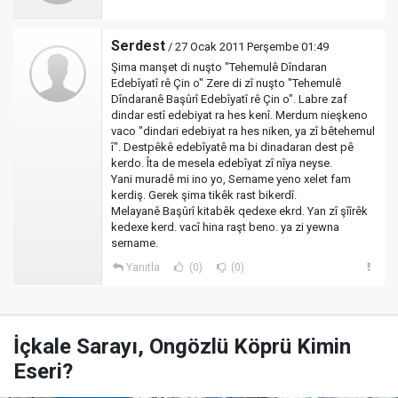
Serdest
/ 27 Ocak 2011 Perşembe 01:49
Şima manşet di nuşto "Tehemulê Dîndaran
Edebîyatî rê Çin o" Zere di zî nuşto "Tehemulê
Dîndaranê Başûrî Edebîyatî rê Çin o". Labre zaf
dindar estî edebiyat ra hes kenî. Merdum nieşkeno
vaco "dindari edebiyat ra hes niken, ya zî bêtehemul
î". Destpêkê edebîyatê ma bi dinadaran dest pê
kerdo. Îta de mesela edebîyat zî nîya neyse.
Yani muradê mi ino yo, Sername yeno xelet fam
kerdiş. Gerek şima tikêk rast bikerdî.
Melayanê Başûrî kitabêk qedexe ekrd. Yan zî şîîrêk
kedexe kerd. vacî hina raşt beno. ya zi yewna
sername.
Yanıtla
(0)
(0)
İçkale Sarayı, Ongözlü Köprü Kimin
Eseri?