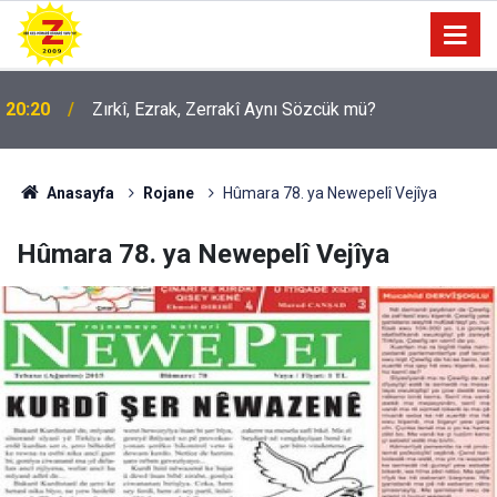
20:20
Zırkî, Ezrak, Zerrakî Aynı Sözcük mü?
09:56
Ji Zilma Partîzanan Nimûneyeka Piçûk
Anasayfa
Rojane
Hûmara 78. ya Newepelî Vejîya
Hûmara 78. ya Newepelî Vejîya