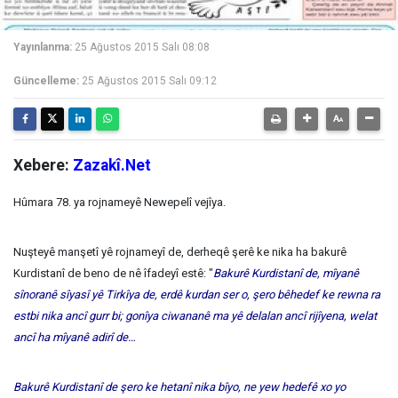
Yayınlanma:
25 Ağustos 2015 Salı 08:08
Güncelleme:
25 Ağustos 2015 Salı 09:12
Xebere:
Zazakî.Net
Hûmara 78. ya rojnameyê Newepelî vejîya.
Nuşteyê manşetî yê rojnameyî de, derheqê şerê ke nika ha bakurê
Kurdistanî de beno de nê îfadeyî estê: "
Bakurê Kurdistanî de, mîyanê
sînoranê sîyasî yê Tirkîya de, erdê kurdan ser o, şero bêhedef ke rewna ra
estbi nika ancî gurr bi; gonîya ciwananê ma yê delalan ancî rijîyena, welat
ancî ha mîyanê adirî de…
Bakurê Kurdistanî de şero ke hetanî nika bîyo, ne yew hedefê xo yo