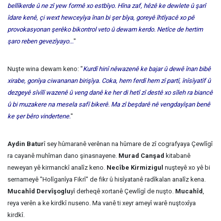
bellîkerde û ne zî yew formê xo estbîyo. Hîna zaf, hêzê ke dewlete û şarî
îdare kenê, çi wext hewceyîya înan bi şer bîya, goreyê îhtîyacê xo pê
provokasyonan şerêko bikontrol veto û dewam kerdo. Netîce de hertim
şaro reben gevezîyayo...
"
Nuşte wina dewam keno: "
Kurdî hinî nêwazenê ke bajar û dewê înan bibê
xirabe, gonîya ciwananan birişîya. Coka, hem ferdî hem zî partî, înîsîyatîf û
dezgeyê sîvîlî wazenê û veng danê ke her di hetî zî destê xo sîleh ra biancê
û bi muzakere na mesela safî bikerê. Ma zî beşdarê nê vengdayîşan benê
ke şer bêro vindertene.
"
Aydin Batur
î sey hûmaranê verênan na hûmare de zî cografyaya Çewlîgî
ra cayanê muhîman dano şinasnayene.
Murad Canşad
kitabanê
neweyan yê kirmanckî analîz keno.
Necîbe Kirmizigul
nuşteyê xo yê bi
sernameyê "Holîganîya Fikrî" de fikr û hisîyatanê radîkalan analîz kena.
Mucahîd Dervîşoglu
yî derheqê xortanê Çewlîgî de nuşto.
Mucahîd
,
reya verên a ke kirdkî nuseno. Ma vanê ti xeyr ameyî warê nuştoxîya
kirdkî.