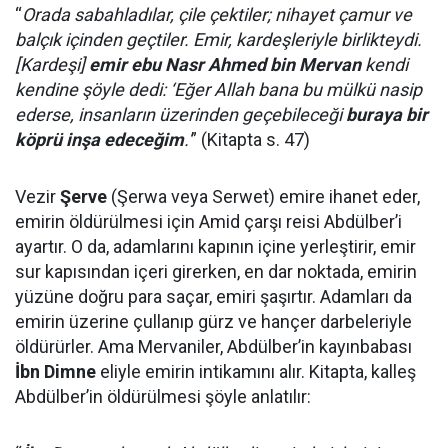
“
Orada sabahladılar, çile çektiler; nihayet çamur ve
balçık içinden geçtiler. Emir, kardeşleriyle birlikteydi.
[Kardeşi]
emir ebu Nasr Ahmed bin Mervan
kendi
kendine şöyle dedi: ‘Eğer Allah bana bu mülkü nasip
ederse, insanların üzerinden geçebileceği
buraya bir
köprü inşa edeceğim
.'
” (Kitapta s. 47)
Vezir
Şerve
(Şerwa veya Serwet) emire ihanet eder,
emirin öldürülmesi için Amid çarşı reisi Abdülber’i
ayartır. O da, adamlarını kapının içine yerleştirir, emir
sur kapısından içeri girerken, en dar noktada, emirin
yüzüne doğru para saçar, emiri şaşırtır. Adamları da
emirin üzerine çullanıp gürz ve hançer darbeleriyle
öldürürler. Ama Mervaniler, Abdülber’in kayınbabası
İbn Dimne
eliyle emirin intikamını alır. Kitapta, kalleş
Abdülber’in öldürülmesi şöyle anlatılır: