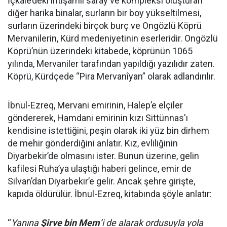
İçkale’deki ihtişamlı saray ve kompleksi oluşturan
diğer harika binalar, surların bir boy yükseltilmesi,
surların üzerindeki birçok burç ve Ongözlü Köprü
Mervanilerin, Kürd medeniyetinin eserleridir. Ongözlü
Köprü’nün üzerindeki kitabede, köprünün 1065
yılında, Mervaniler tarafından yapıldığı yazılıdır zaten.
Köprü, Kürdçede “Pira Mervanîyan” olarak adlandırılır.
İbnul-Ezreq, Mervani emirinin, Halep’e elçiler
göndererek, Hamdani emirinin kızı Sittünnas'ı
kendisine istettiğini, peşin olarak iki yüz bin dirhem
de mehir gönderdiğini anlatır. Kız, evliliğinin
Diyarbekir’de olmasını ister. Bunun üzerine, gelin
kafilesi Ruha’ya ulaştığı haberi gelince, emir de
Silvan’dan Diyarbekir’e gelir. Ancak şehre girişte,
kapıda öldürülür. İbnul-Ezreq, kitabında şöyle anlatır:
“
Yanına
Şirve bin Mem
’i de alarak ordusuyla yola