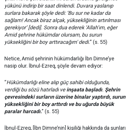
yükünü indirip bir saat dinlendi. Duvara yaslanıp
surlara bakarak şöyle dedi: ‘Bu sur ne kadar da
sağlam! Ancak biraz alçak, yüksekliğinin artırılması
gerekiyor’ [dedi]. Sonra dua ederek ‘Allah’ım, eğer
Amid şehrine hükümdar olursam, bu surun
yüksekliğini bir boy arttıracağım' dedi.
” (s. 55)
Netice, Amid şehrinin hükümdarlığı İbn Dimne’ye
nasip olur. İbnul-Ezreq, şöyle devam ediyor:
“
Hükümdarlığı eline alıp güç sahibi olduğunda,
verdiği bu sözü hatırladı ve
inşaata başladı
.
Şehrin
çevresindeki surların üzerine binalar yaptırdı, surun
yüksekliğini bir boy arttırdı ve bu uğurda büyük
paralar harcadı.
” (s. 55)
İbnul-Ezreq, [İbn Dimne’nin] kişiliği hakkında da şunları