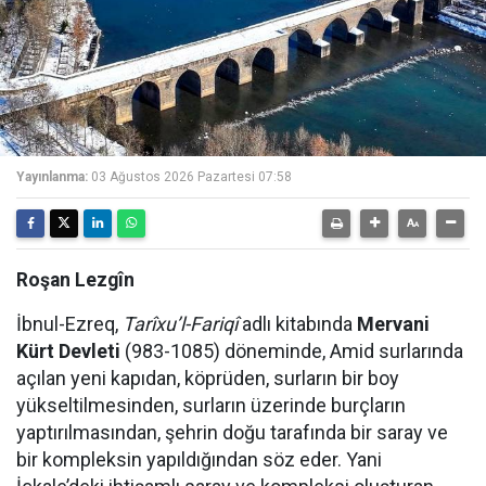
Yayınlanma:
03 Ağustos 2026 Pazartesi 07:58
Roşan Lezgîn
İbnul-Ezreq,
Tarîxu’l-Fariqî
adlı kitabında
Mervani
Kürt Devleti
(983-1085) döneminde, Amid surlarında
açılan yeni kapıdan, köprüden, surların bir boy
yükseltilmesinden, surların üzerinde burçların
yaptırılmasından, şehrin doğu tarafında bir saray ve
bir kompleksin yapıldığından söz eder. Yani