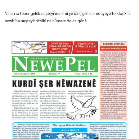
Nînan ra teber gelêk nuşteyî muhîmî yê bînî, şîîrî û arêdayeyê folklorîkî û
sewbîna nuşteyê rêzilkî na hûmare de ca gênê.