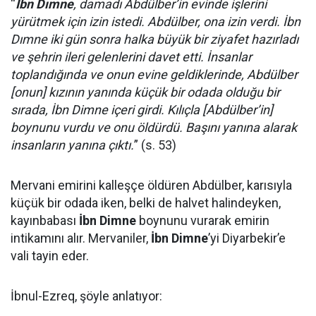
“
İbn Dımne
, damadı Abdülber’in evinde işlerini
yürütmek için izin istedi. Abdülber, ona izin verdi. İbn
Dımne iki gün sonra halka büyük bir ziyafet hazırladı
ve şehrin ileri gelenlerini davet etti. İnsanlar
toplandığında ve onun evine geldiklerinde, Abdülber
[onun] kızının yanında küçük bir odada olduğu bir
sırada, İbn Dimne içeri girdi. Kılıçla [Abdülber’in]
boynunu vurdu ve onu öldürdü. Başını yanına alarak
insanların yanına çıktı.
” (s. 53)
Mervani emirini kalleşçe öldüren Abdülber, karısıyla
küçük bir odada iken, belki de halvet halindeyken,
kayınbabası
İbn Dimne
boynunu vurarak emirin
intikamını alır. Mervaniler,
İbn Dimne
’yi Diyarbekir’e
vali tayin eder.
İbnul-Ezreq, şöyle anlatıyor: