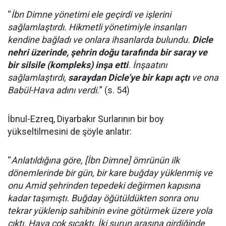
“
İbn Dimne yönetimi ele geçirdi ve işlerini
sağlamlaştırdı. Hikmetli yönetimiyle insanları
kendine bağladı ve onlara ihsanlarda bulundu.
Dicle
nehri üzerinde, şehrin doğu tarafında bir saray ve
bir silsile (kompleks) inşa etti
. İnşaatını
sağlamlaştırdı,
saraydan Dicle’ye bir kapı açtı
ve ona
Babül-Hava adını verdi.
” (s. 54)
İbnul-Ezreq, Diyarbakır Surlarının bir boy
yükseltilmesini de şöyle anlatır:
“
Anlatıldığına göre, [İbn Dimne] ömrünün ilk
dönemlerinde bir gün, bir kare buğday yüklenmiş ve
onu Amid şehrinden tepedeki değirmen kapısına
kadar taşımıştı. Buğday öğütüldükten sonra onu
tekrar yüklenip sahibinin evine götürmek üzere yola
çıktı. Hava çok sıcaktı. İki surun arasına girdiğinde