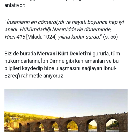
anlatıyor:
“
İnsanların en cömerdiydi ve hayatı boyunca hep iyi
anıldı. Hükümdarlığı Nasırüddevle döneminde, …
Hicri 415
[Miladi: 1024]
yılına kadar sürdü.
” (s. 56)
Biz de burada
Mervani Kürt Devleti
’ni gururla, tüm
hükümdarlarını, İbn Dimne gibi kahramanları ve bu
bilgileri kaydedip bize ulaşmasını sağlayan İbnul-
Ezreq’i rahmetle anıyoruz.