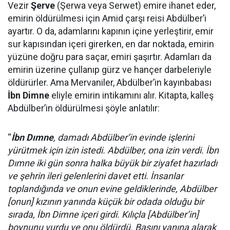
Vezir
Şerve
(Şerwa veya Serwet) emire ihanet eder,
emirin öldürülmesi için Amid çarşı reisi Abdülber’i
ayartır. O da, adamlarını kapının içine yerleştirir, emir
sur kapısından içeri girerken, en dar noktada, emirin
yüzüne doğru para saçar, emiri şaşırtır. Adamları da
emirin üzerine çullanıp gürz ve hançer darbeleriyle
öldürürler. Ama Mervaniler, Abdülber’in kayınbabası
İbn Dimne
eliyle emirin intikamını alır. Kitapta, kalleş
Abdülber’in öldürülmesi şöyle anlatılır:
“
İbn Dımne
, damadı Abdülber’in evinde işlerini
yürütmek için izin istedi. Abdülber, ona izin verdi. İbn
Dımne iki gün sonra halka büyük bir ziyafet hazırladı
ve şehrin ileri gelenlerini davet etti. İnsanlar
toplandığında ve onun evine geldiklerinde, Abdülber
[onun] kızının yanında küçük bir odada olduğu bir
sırada, İbn Dimne içeri girdi. Kılıçla [Abdülber’in]
boynunu vurdu ve onu öldürdü. Başını yanına alarak