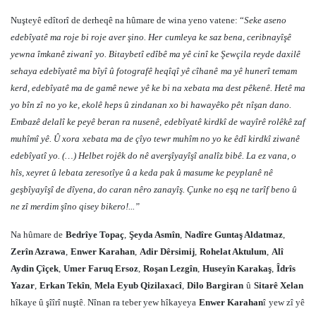
Nuşteyê edîtorî de derheqê na hûmare de wina yeno vatene: “
Seke aseno
edebîyatê ma roje bi roje aver şino. Her
cumleya ke saz bena, ceribnayîşê
yewna îmkanê ziwanî
yo. Bitaybetî edîbê ma yê cinî ke Şewçila reyde daxilê
sehaya edebîyatê ma bîyî û fotografê heqîqî yê cîhanê
ma yê hunerî temam
kerd, edebîyatê ma de gamê newe
yê ke bi na xebata ma dest pêkenê. Hetê ma
yo bîn zî
no yo ke, ekolê heps û zindanan xo bi hawayêko pêt
nîşan dano.
Embazê delalî ke peyê beran ra nusenê,
edebîyatê kirdkî de wayîrê rolêkê zaf
muhîmî yê. Û xora
xebata ma de çîyo tewr muhîm no yo ke êdî kirdkî ziwanê
edebîyatî yo. (…) Helbet rojêk do nê averşîyayîşî analîz bibê. La ez vana, o
hîs, xeyret û lebata zeresotîye û a keda pak û masume ke peyplanê nê
geşbîyayîşî de dîyena, do caran nêro zanayîş. Çunke no eşq ne tarîf beno û
ne zî merdim şîno qisey bikero!...”
Na hûmare de
Bedrîye Topaç
,
Şeyda Asmîn
,
Nadîre Guntaş Aldatmaz
,
Zerîn Azrawa
,
Enwer Karahan
,
Adir Dêrsimij
,
Rohelat Aktulum
,
Alî
Aydin Çîçek
,
Umer Faruq Ersoz
,
Roşan Lezgîn
,
Huseyîn Karakaş
,
Îdrîs
Yazar
,
Erkan Tekîn
,
Mela Eyub Qizilaxacî
,
Dilo Bargiran
û
Sitarê Xelan
hîkaye û şîîrî nuştê. Nînan ra teber yew hîkayeya
Enwer Karahan
î
yew zî yê