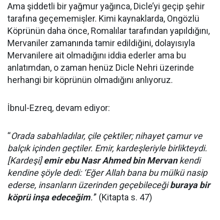
Ama şiddetli bir yağmur yağınca, Dicle’yi geçip şehir
tarafına geçememişler. Kimi kaynaklarda, Ongözlü
Köprünün daha önce, Romalılar tarafından yapıldığını,
Mervaniler zamanında tamir edildiğini, dolayısıyla
Mervanilere ait olmadığını iddia ederler ama bu
anlatımdan, o zaman henüz Dicle Nehri üzerinde
herhangi bir köprünün olmadığını anlıyoruz.
İbnul-Ezreq, devam ediyor:
“
Orada sabahladılar, çile çektiler; nihayet çamur ve
balçık içinden geçtiler. Emir, kardeşleriyle birlikteydi.
[Kardeşi]
emir ebu Nasr Ahmed bin Mervan
kendi
kendine şöyle dedi: ‘Eğer Allah bana bu mülkü nasip
ederse, insanların üzerinden geçebileceği
buraya bir
köprü inşa edeceğim
.'
” (Kitapta s. 47)