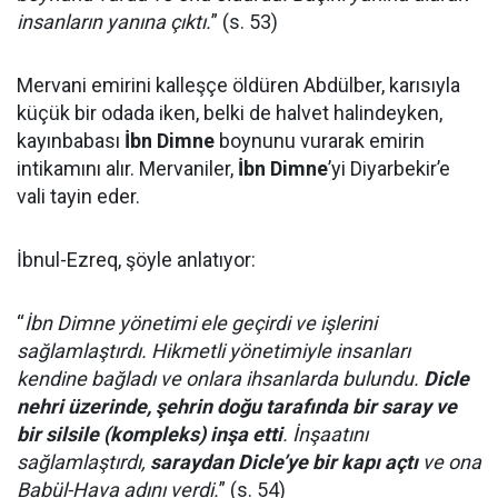
insanların yanına çıktı.
” (s. 53)
Mervani emirini kalleşçe öldüren Abdülber, karısıyla
küçük bir odada iken, belki de halvet halindeyken,
kayınbabası
İbn Dimne
boynunu vurarak emirin
intikamını alır. Mervaniler,
İbn Dimne
’yi Diyarbekir’e
vali tayin eder.
İbnul-Ezreq, şöyle anlatıyor:
“
İbn Dimne yönetimi ele geçirdi ve işlerini
sağlamlaştırdı. Hikmetli yönetimiyle insanları
kendine bağladı ve onlara ihsanlarda bulundu.
Dicle
nehri üzerinde, şehrin doğu tarafında bir saray ve
bir silsile (kompleks) inşa etti
. İnşaatını
sağlamlaştırdı,
saraydan Dicle’ye bir kapı açtı
ve ona
Babül-Hava adını verdi.
” (s. 54)