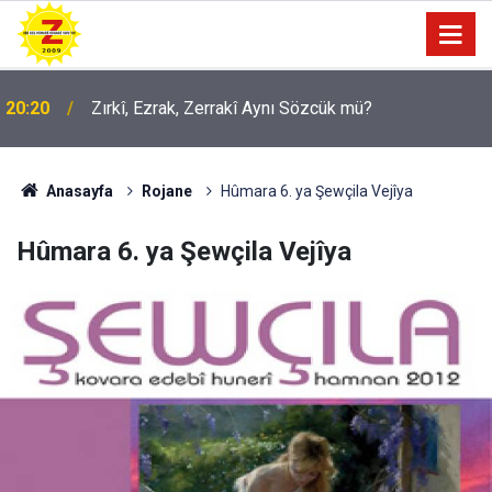
09:56
Ji Zilma Partîzanan Nimûneyeka Piçûk
Anasayfa
Rojane
Hûmara 6. ya Şewçila Vejîya
Hûmara 6. ya Şewçila Vejîya