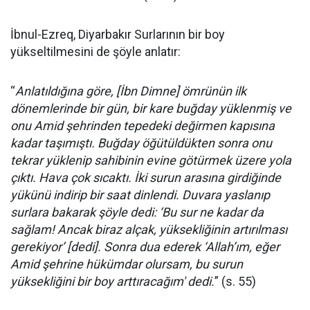
İbnul-Ezreq, Diyarbakır Surlarının bir boy
yükseltilmesini de şöyle anlatır:
“
Anlatıldığına göre, [İbn Dimne] ömrünün ilk
dönemlerinde bir gün, bir kare buğday yüklenmiş ve
onu Amid şehrinden tepedeki değirmen kapısına
kadar taşımıştı. Buğday öğütüldükten sonra onu
tekrar yüklenip sahibinin evine götürmek üzere yola
çıktı. Hava çok sıcaktı. İki surun arasına girdiğinde
yükünü indirip bir saat dinlendi. Duvara yaslanıp
surlara bakarak şöyle dedi: ‘Bu sur ne kadar da
sağlam! Ancak biraz alçak, yüksekliğinin artırılması
gerekiyor’ [dedi]. Sonra dua ederek ‘Allah’ım, eğer
Amid şehrine hükümdar olursam, bu surun
yüksekliğini bir boy arttıracağım' dedi.
” (s. 55)