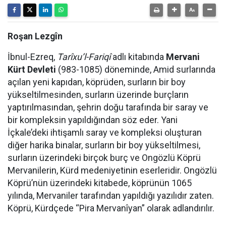
Roşan Lezgîn
İbnul-Ezreq,
Tarîxu’l-Fariqî
adlı kitabında
Mervani
Kürt Devleti
(983-1085) döneminde, Amid surlarında
açılan yeni kapıdan, köprüden, surların bir boy
yükseltilmesinden, surların üzerinde burçların
yaptırılmasından, şehrin doğu tarafında bir saray ve
bir kompleksin yapıldığından söz eder. Yani
İçkale’deki ihtişamlı saray ve kompleksi oluşturan
diğer harika binalar, surların bir boy yükseltilmesi,
surların üzerindeki birçok burç ve Ongözlü Köprü
Mervanilerin, Kürd medeniyetinin eserleridir. Ongözlü
Köprü’nün üzerindeki kitabede, köprünün 1065
yılında, Mervaniler tarafından yapıldığı yazılıdır zaten.
Köprü, Kürdçede “Pira Mervanîyan” olarak adlandırılır.