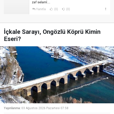
zaf selamî....
Yanıtla
(0)
(0)
İçkale Sarayı, Ongözlü Köprü Kimin
Eseri?
Yayınlanma:
03 Ağustos 2026 Pazartesi 07:58