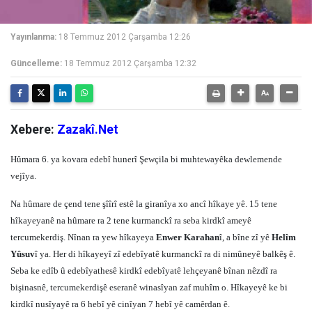
Yayınlanma:
18 Temmuz 2012 Çarşamba 12:26
Güncelleme:
18 Temmuz 2012 Çarşamba 12:32
Xebere:
Zazakî.Net
Hûmara 6. ya kovara edebî hunerî Şewçila bi muhtewayêka dewlemende
vejîya.
Na hûmare de çend tene şîîrî estê la giranîya xo ancî hîkaye yê. 15 tene
hîkayeyanê na hûmare ra 2 tene kurmanckî ra seba kirdkî ameyê
tercumekerdiş. Nînan ra yew hîkayeya
Enwer Karahan
î, a bîne zî yê
Helîm
Yûsuv
î ya. Her di hîkayeyî zî edebîyatê kurmanckî ra di nimûneyê balkêş ê.
Seba ke edîb û edebîyathesê kirdkî edebîyatê lehçeyanê bînan nêzdî ra
bişinasnê, tercumekerdişê eseranê winasîyan zaf muhîm o. Hîkayeyê ke bi
kirdkî nusîyayê ra 6 hebî yê cinîyan 7 hebî yê camêrdan ê.