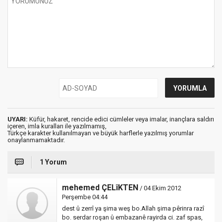
UYARI:
Küfür, hakaret, rencide edici cümleler veya imalar, inançlara saldırı
içeren, imla kuralları ile yazılmamış,
Türkçe karakter kullanılmayan ve büyük harflerle yazılmış yorumlar
onaylanmamaktadır.
1 Yorum
mehemed ÇELîKTEN
/ 04 Ekim 2012
Perşembe 04:44
dest û zerrî ya şima weş bo.Allah şima pêrinra razî
bo. serdar roşan û embazanê rayirda ci. zaf spas,