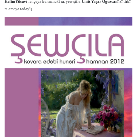
HelîmYûsuv
î
lehçeya kurmanckî ra, yew şîîra
Umît Yaşar Oguzcan
î zî tirkî
ra ameya tadayîş.