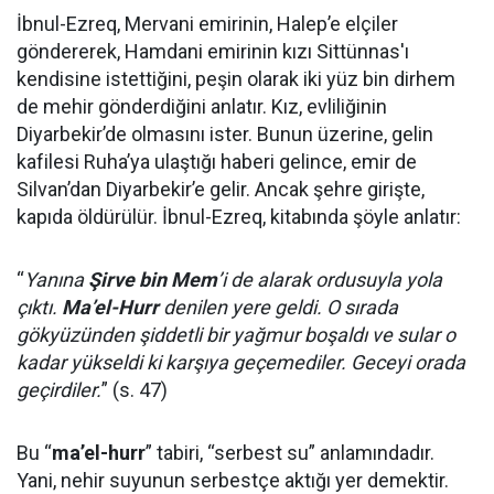
İbnul-Ezreq, Mervani emirinin, Halep’e elçiler
göndererek, Hamdani emirinin kızı Sittünnas'ı
kendisine istettiğini, peşin olarak iki yüz bin dirhem
de mehir gönderdiğini anlatır. Kız, evliliğinin
Diyarbekir’de olmasını ister. Bunun üzerine, gelin
kafilesi Ruha’ya ulaştığı haberi gelince, emir de
Silvan’dan Diyarbekir’e gelir. Ancak şehre girişte,
kapıda öldürülür. İbnul-Ezreq, kitabında şöyle anlatır:
“
Yanına
Şirve bin Mem
’i de alarak ordusuyla yola
çıktı.
Ma’el-Hurr
denilen yere geldi. O sırada
gökyüzünden şiddetli bir yağmur boşaldı ve sular o
kadar yükseldi ki karşıya geçemediler. Geceyi orada
geçirdiler.
” (s. 47)
Bu “
ma’el-hurr
” tabiri, “serbest su” anlamındadır.
Yani, nehir suyunun serbestçe aktığı yer demektir.