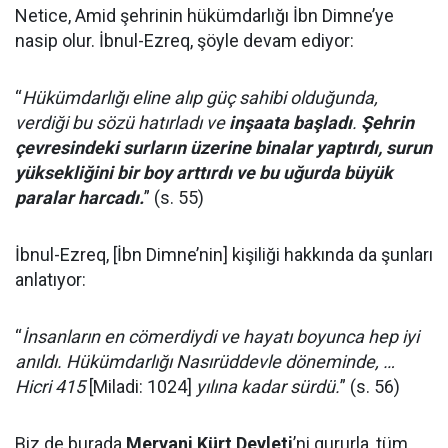
Netice, Amid şehrinin hükümdarlığı İbn Dimne’ye
nasip olur. İbnul-Ezreq, şöyle devam ediyor:
“
Hükümdarlığı eline alıp güç sahibi olduğunda,
verdiği bu sözü hatırladı ve
inşaata başladı
.
Şehrin
çevresindeki surların üzerine binalar yaptırdı, surun
yüksekliğini bir boy arttırdı ve bu uğurda büyük
paralar harcadı.
” (s. 55)
İbnul-Ezreq, [İbn Dimne’nin] kişiliği hakkında da şunları
anlatıyor:
“
İnsanların en cömerdiydi ve hayatı boyunca hep iyi
anıldı. Hükümdarlığı Nasırüddevle döneminde, …
Hicri 415
[Miladi: 1024]
yılına kadar sürdü.
” (s. 56)
Biz de burada
Mervani Kürt Devleti
’ni gururla, tüm