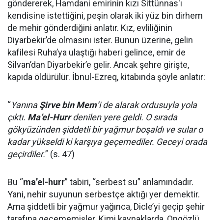
göndererek, Hamdani emirinin kızı Sittünnas'ı
kendisine istettiğini, peşin olarak iki yüz bin dirhem
de mehir gönderdiğini anlatır. Kız, evliliğinin
Diyarbekir’de olmasını ister. Bunun üzerine, gelin
kafilesi Ruha’ya ulaştığı haberi gelince, emir de
Silvan’dan Diyarbekir’e gelir. Ancak şehre girişte,
kapıda öldürülür. İbnul-Ezreq, kitabında şöyle anlatır:
“
Yanına
Şirve bin Mem
’i de alarak ordusuyla yola
çıktı.
Ma’el-Hurr
denilen yere geldi. O sırada
gökyüzünden şiddetli bir yağmur boşaldı ve sular o
kadar yükseldi ki karşıya geçemediler. Geceyi orada
geçirdiler.
” (s. 47)
Bu “
ma’el-hurr
” tabiri, “serbest su” anlamındadır.
Yani, nehir suyunun serbestçe aktığı yer demektir.
Ama şiddetli bir yağmur yağınca, Dicle’yi geçip şehir
tarafına geçememişler. Kimi kaynaklarda, Ongözlü