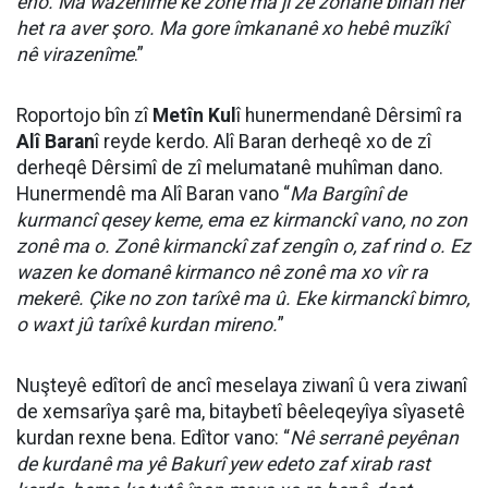
êno. Ma wazenîme ke zonê ma jî zê zonanê bînan her
het ra aver şoro. Ma gore îmkananê xo hebê muzîkî
nê virazenîme
.”
Roportojo bîn zî
Metîn Kul
î hunermendanê Dêrsimî ra
Alî Baran
î reyde kerdo. Alî Baran derheqê xo de zî
derheqê Dêrsimî de zî melumatanê muhîman dano.
Hunermendê ma Alî Baran vano “
Ma Bargînî de
kurmancî qesey keme, ema ez kirmanckî vano, no zon
zonê ma o. Zonê kirmanckî zaf zengîn o, zaf rind o. Ez
wazen ke domanê kirmanco nê zonê ma xo vîr ra
mekerê. Çike no zon tarîxê ma û. Eke kirmanckî bimro,
o waxt jû tarîxê kurdan mireno.
”
Nuşteyê edîtorî de ancî meselaya ziwanî û vera ziwanî
de xemsarîya şarê ma, bitaybetî bêeleqeyîya sîyasetê
kurdan rexne bena. Edîtor vano: “
Nê serranê peyênan
de kurdanê ma yê Bakurî yew edeto zaf xirab rast