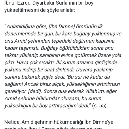
İbnul-Ezreq, Diyarbakır Surlarının bir boy
yükseltilmesini de şöyle anlatır:
“
Anlatıldığına göre, [İbn Dimne] ömrünün ilk
dönemlerinde bir gün, bir kare buğday yüklenmiş ve
onu Amid şehrinden tepedeki değirmen kapısına
kadar taşımıştı. Buğday öğütüldükten sonra onu
tekrar yüklenip sahibinin evine götürmek üzere yola
çıktı. Hava çok sıcaktı. İki surun arasına girdiğinde
yükünü indirip bir saat dinlendi. Duvara yaslanıp
surlara bakarak şöyle dedi: ‘Bu sur ne kadar da
sağlam! Ancak biraz alçak, yüksekliğinin artırılması
gerekiyor’ [dedi]. Sonra dua ederek ‘Allah’ım, eğer
Amid şehrine hükümdar olursam, bu surun
yüksekliğini bir boy arttıracağım' dedi.
” (s. 55)
Netice, Amid şehrinin hükümdarlığı İbn Dimne’ye