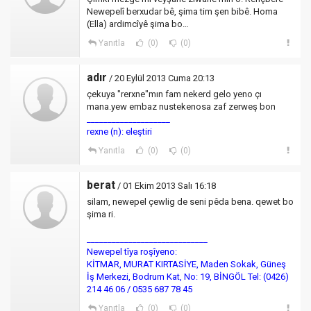
Newepelî berxudar bê, şima tim şen bibê. Homa
(Ella) ardimcîyê şima bo…
Yanıtla
(0)
(0)
adır
/ 20 Eylül 2013 Cuma 20:13
çekuya "rerxne"mın fam nekerd gelo yeno çı
mana.yew embaz nustekenosa zaf zerweş bon
____________________
rexne (n): eleştiri
Yanıtla
(0)
(0)
berat
/ 01 Ekim 2013 Salı 16:18
silam, newepel çewlig de seni pêda bena. qewet bo
şima ri.
_____________________________
Newepel tîya roşîyeno:
KİTMAR, MURAT KIRTASİYE, Maden Sokak, Güneş
İş Merkezi, Bodrum Kat, No: 19, BİNGÖL Tel: (0426)
214 46 06 / 0535 687 78 45
Yanıtla
(0)
(0)