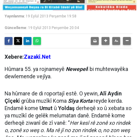
Yayınlanma:
19 Eylül 2013 Perşembe 19:58
Güncelleme:
19 Eylül 2013 Perşembe 20:04
Xebere:
Zazakî.Net
Hûmara 55. ya rojnameyê
Newepel
î bi muhtewayêka
dewlemende vejîya.
Na hûmare de di roportajî estê. O yewin,
Alî Aydin
Çîçek
î grûba muzîkî Koma
Sîya Korta
reyde kerda.
Endamê kome
Umut
û
Yoldaş
derheqê xo û xebata xo
ya muzîkî de gelêk melumatan danê. Endamê kome
derheqê ziwanî de zî vanê: “
Her kesî rê zonê xo rindek
o, zonê xo weş o. Ma rê jî no zon rindek o, no zon weş