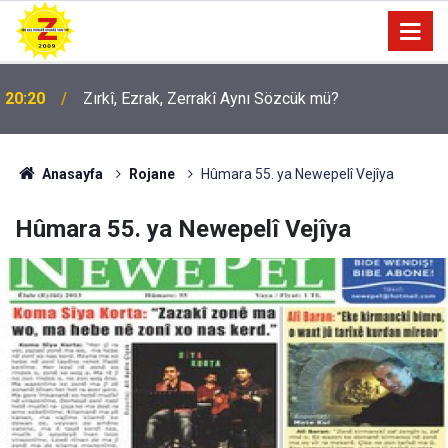
09:56
Ji Zilma Partîzanan Nimûneyeka Piçûk
Anasayfa
Rojane
Hûmara 55. ya Newepelî Vejîya
Hûmara 55. ya Newepelî Vejîya