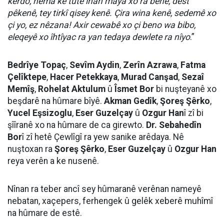
kerdo, hema ke tutê înan maya xo ra benê, dest
pêkenê, tey tirkî qisey kenê. Çira wina kenê, sedemê xo
çi yo, ez nêzana! Axir cewabê xo çi beno wa bibo,
eleqeyê xo îhtîyac ra yan tedaya dewlete ra nîyo
.”
Bedrîye Topaç
,
Sevîm Aydin
,
Zerîn Azrawa
,
Fatma
Çelîktepe
,
Hacer Petekkaya
,
Murad Canşad
,
Sezaî
Memîş
,
Rohelat Aktulum
û
Îsmet Bor
bi nuşteyanê xo
beşdarê na hûmare bîyê.
Akman Gedîk
,
Şoreş Şêrko
,
Yucel Eşsizoglu
,
Eser Guzelçay
û
Ozgur Han
î zî bi
şîîranê xo na hûmare de ca girewto.
Dr. Sebahedîn
Bor
î zî hetê Çewlîgî ra yew sanike arêdaya. Nê
nuştoxan ra
Şoreş Şêrko
,
Eser Guzelçay
û
Ozgur Han
reya verên a ke nusenê.
Nînan ra teber ancî sey hûmaranê verênan nameyê
nebatan, xaçepers, ferhengek û gelêk xeberê muhîmî
na hûmare de estê.