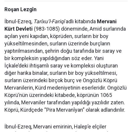
Roşan Lezgîn
İbnul-Ezreq,
Tarîxu’l-Fariqî
adlı kitabında
Mervani
Kürt Devleti
(983-1085) döneminde, Amid surlarında
açılan yeni kapıdan, köprüden, surların bir boy
yükseltilmesinden, surların üzerinde burçların
yaptırılmasından, şehrin doğu tarafında bir saray ve
bir kompleksin yapıldığından söz eder. Yani
İçkale’deki ihtişamlı saray ve kompleksi oluşturan
diğer harika binalar, surların bir boy yükseltilmesi,
surların üzerindeki birçok burç ve Ongözlü Köprü
Mervanilerin, Kürd medeniyetinin eserleridir. Ongözlü
Köprü’nün üzerindeki kitabede, köprünün 1065
yılında, Mervaniler tarafından yapıldığı yazılıdır zaten.
Köprü, Kürdçede “Pira Mervanîyan” olarak adlandırılır.
İbnul-Ezreq, Mervani emirinin, Halep’e elçiler