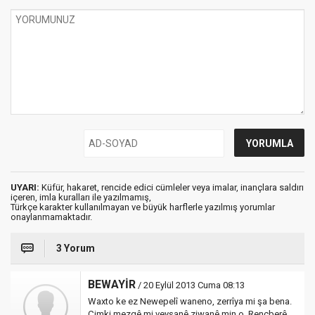
UYARI:
Küfür, hakaret, rencide edici cümleler veya imalar, inançlara saldırı
içeren, imla kuralları ile yazılmamış,
Türkçe karakter kullanılmayan ve büyük harflerle yazılmış yorumlar
onaylanmamaktadır.
3 Yorum
BEWAYİR
/ 20 Eylül 2013 Cuma 08:13
Waxto ke ez Newepelî waneno, zerrîya mi şa bena.
Çimki mezgê mi veyşanê ziwanê min o. Rençberê