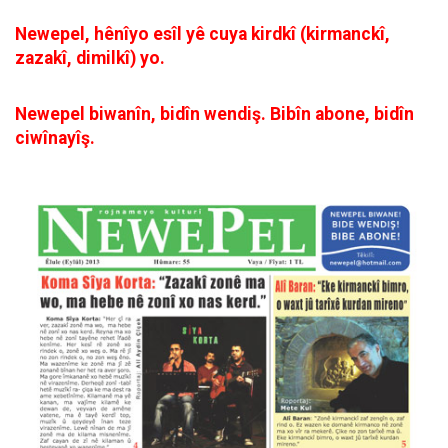
Newepel, hênîyo esîl yê cuya kirdkî (kirmanckî,
zazakî, dimilkî) yo.
Newepel biwanîn, bidîn wendiş. Bibîn abone, bidîn
ciwînayîş.