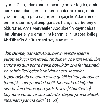
ayartır. O da, adamlarını kapının içine yerleştirir, emir
sur kapısından içeri girerken, en dar noktada, emirin
yüzüne doğru para saçar, emiri şaşırtır. Adamları da
emirin üzerine çullanıp gürz ve hançer darbeleriyle
öldürürler. Ama Mervaniler, Abdülber’in kayınbabası
İbn Dimne
eliyle emirin intikamını alır. Kitapta, kalleş
Abdülber’in öldürülmesi şöyle anlatılır:
“
İbn Dımne
, damadı Abdülber’in evinde işlerini
yürütmek için izin istedi. Abdülber, ona izin verdi. İbn
Dımne iki gün sonra halka büyük bir ziyafet hazırladı
ve şehrin ileri gelenlerini davet etti. İnsanlar
toplandığında ve onun evine geldiklerinde, Abdülber
[onun] kızının yanında küçük bir odada olduğu bir
sırada, İbn Dimne içeri girdi. Kılıçla [Abdülber’in]
boynunu vurdu ve onu öldürdü. Başını yanına alarak
insanların yanına çıktı.
” (s. 53)