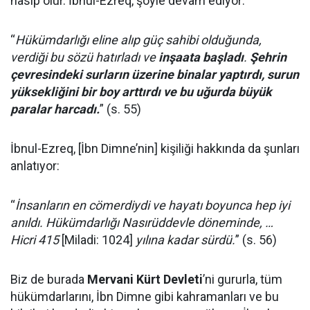
nasip olur. İbnul-Ezreq, şöyle devam ediyor:
“
Hükümdarlığı eline alıp güç sahibi olduğunda,
verdiği bu sözü hatırladı ve
inşaata başladı
.
Şehrin
çevresindeki surların üzerine binalar yaptırdı, surun
yüksekliğini bir boy arttırdı ve bu uğurda büyük
paralar harcadı.
” (s. 55)
İbnul-Ezreq, [İbn Dimne’nin] kişiliği hakkında da şunları
anlatıyor:
“
İnsanların en cömerdiydi ve hayatı boyunca hep iyi
anıldı. Hükümdarlığı Nasırüddevle döneminde, …
Hicri 415
[Miladi: 1024]
yılına kadar sürdü.
” (s. 56)
Biz de burada
Mervani Kürt Devleti
’ni gururla, tüm
hükümdarlarını, İbn Dimne gibi kahramanları ve bu