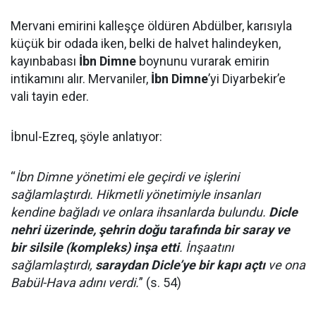
Mervani emirini kalleşçe öldüren Abdülber, karısıyla
küçük bir odada iken, belki de halvet halindeyken,
kayınbabası
İbn Dimne
boynunu vurarak emirin
intikamını alır. Mervaniler,
İbn Dimne
’yi Diyarbekir’e
vali tayin eder.
İbnul-Ezreq, şöyle anlatıyor:
“
İbn Dimne yönetimi ele geçirdi ve işlerini
sağlamlaştırdı. Hikmetli yönetimiyle insanları
kendine bağladı ve onlara ihsanlarda bulundu.
Dicle
nehri üzerinde, şehrin doğu tarafında bir saray ve
bir silsile (kompleks) inşa etti
. İnşaatını
sağlamlaştırdı,
saraydan Dicle’ye bir kapı açtı
ve ona
Babül-Hava adını verdi.
” (s. 54)