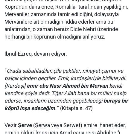
Köprünün daha önce, Romalılar tarafından yapıldığını,
Mervaniler zamanında tamir edildiğini, dolayısıyla
Mervanilere ait olmadığını iddia ederler ama bu
anlatımdan, o zaman henüz Dicle Nehri üzerinde
herhangi bir köprünün olmadığını anlıyoruz.
İbnul-Ezreq, devam ediyor:
“
Orada sabahladılar, çile çektiler; nihayet çamur ve
balçık içinden geçtiler. Emir, kardeşleriyle birlikteydi.
[Kardeşi]
emir ebu Nasr Ahmed bin Mervan
kendi
kendine şöyle dedi: ‘Eğer Allah bana bu mülkü nasip
ederse, insanların üzerinden geçebileceği
buraya bir
köprü inşa edeceğim
.'
” (Kitapta s. 47)
Vezir
Şerve
(Şerwa veya Serwet) emire ihanet eder,
emirin öldürülmesi için Amid çarşı reisi Abdülber’i