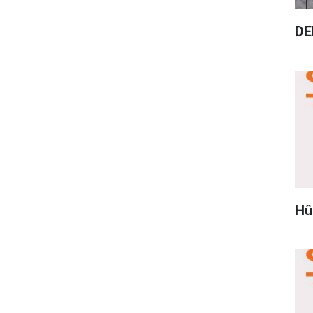
DE
Hû