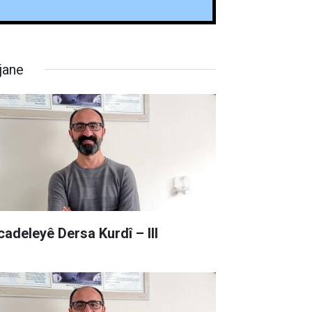
jane
cadeleyê Dersa Kurdî – III