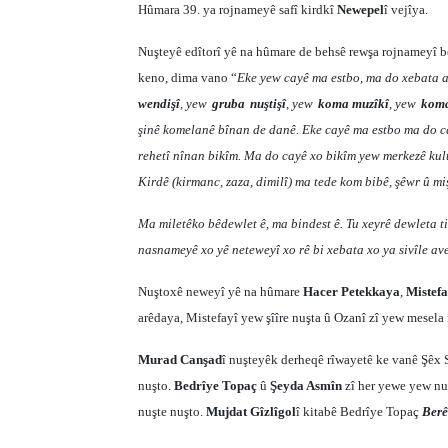
Hûmara 39. ya rojnameyê safî kirdkî
Newepel
î vejîya.
Nuşteyê edîtorî yê na hûmare de behsê rewşa rojnameyî b
keno, dima vano “
Eke yew cayê ma estbo, ma do xebata a
wendişî
, yew
gruba
nuştişî
, yew
koma muzîkî
, yew
koma
şinê komelanê bînan de danê. Eke cayê ma estbo ma do c
rehetî nînan bikîm. Ma do cayê xo bikîm yew merkezê kultu
Kirdê (kirmanc, zaza, dimilî) ma tede kom bibê, şêwr û m
Ma miletêko bêdewlet ê, ma bindest ê. Tu xeyrê dewleta ti
nasnameyê xo yê neteweyî xo rê bi xebata xo ya sivîle a
Nuştoxê neweyî yê na hûmare
Hacer Petekkaya
,
Mistefa
arêdaya, Mistefayî yew şîîre nuşta û Ozanî zî yew mesela 
Murad Canşad
î nuşteyêk derheqê rîwayetê ke vanê Şêx
nuşto.
Bedrîye Topaç
û
Şeyda Asmîn
zî her yewe yew nu
nuşte nuşto.
Mujdat Gîzlîgol
î kitabê Bedrîye Topaç
Berê