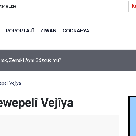
K
itene Ekle
ROPORTAJÎ
ZIWAN
COGRAFYA
a Partîzanan Nimûneyeka Piçûk
pelî Vejîya
wepelî Vejîya