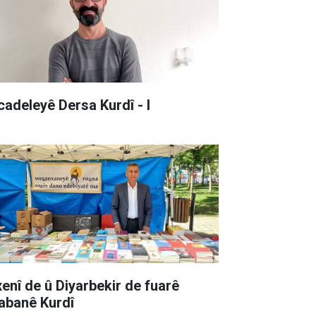
cadeleyê Dersa Kurdî - I
xenî de û Diyarbekir de fuarê
tabanê Kurdî