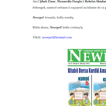
Ancî
Şihab Zinar
,
Nîzamedîn Ozoglu
û
Rohelat Aktulu
ferhengek, nameyê nebatan û xaçepersî na hûmare de ca 
Newepel
biwanîn, bidîn wendiş.
Bibîn abone,
Newepel
î bidîn ciwînayîş.
Têkilî:
newepel@hotmail.com