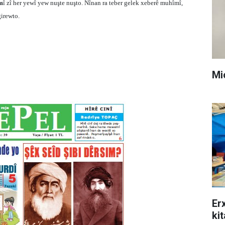
m
î zî her yewî yew nuşte nuşto. Nînan ra teber gelek xeberê muhîmî,
girewto.
Mi
Er
ki