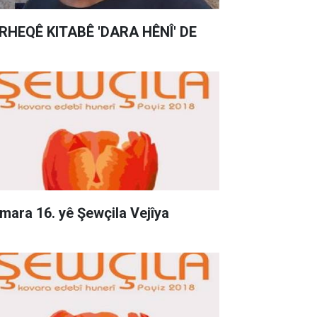
RHEQÊ KITABÊ 'DARA HÊNÎ' DE
mara 16. yê Şewçila Vejîya