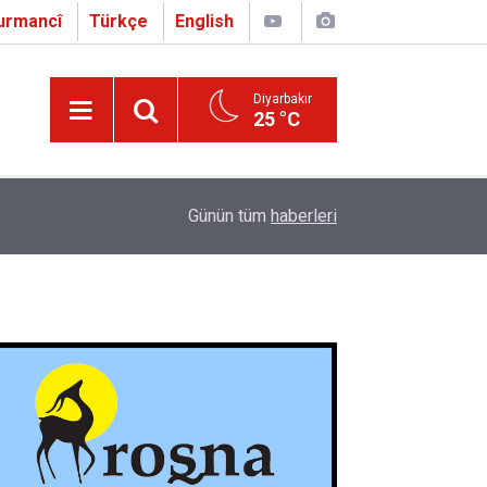
urmancî
Türkçe
English
Diyarbakır
25 °C
16:01
Çapo 3. o Hîrakerde yê Ferhengê Zazakî-Tirkî V
Günün tüm
haberleri