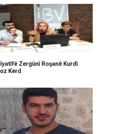
sîyatîfê Zergûnî Roşanê Kurdî
roz Kerd