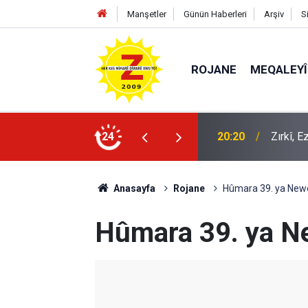
Manşetler
Günün Haberleri
Arşiv
S
ROJANE
MEQALEYÎ
k mü?
24
09:56
Ji Zilm
Anasayfa
Rojane
Hûmara 39. ya Newe
Hûmara 39. ya Ne