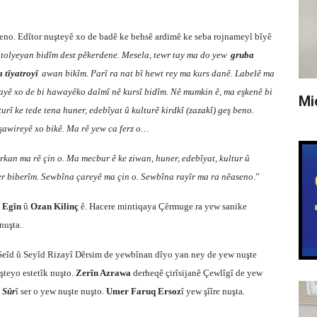
eno. Edîtor nuşteyê xo de badê ke behsê ardimê ke seba rojnameyî bîyê
tolyeyan bidîm dest pêkerdene. Mesela, tewr tay ma do yew
gruba
 tîyatroyî
awan bikîm. Parî ra nat bî hewt rey ma kurs danê. Labelê ma
ayê xo de bi hawayêko daîmî nê kursî bidîm. Nê mumkin ê, ma eşkenê bi
Mi
rî ke tede tena huner, edebîyat û kulturê kirdkî (zazakî) geş beno.
işawireyê xo bikê. Ma rê yew ca ferz o…
rkan ma rê çin o. Ma mecbur ê ke ziwan, huner, edebîyat, kultur û
ver biberîm. Sewbîna çareyê ma çin o. Sewbîna rayîr ma ra nêaseno
.
”
 Egîn
û
Ozan Kilinç
ê. Hacere mintiqaya Çêrmuge ra yew sanike
nuşta.
 Seîd û Seyîd Rizayî Dêrsim de yewbînan dîyo yan ney de yew nuşte
şteyo estetîk nuşto.
Zerîn Azrawa
derheqê çirîsijanê Çewlîgî de yew
 Sûr
î ser o yew nuşte nuşto.
Umer Faruq Ersoz
î yew şîîre nuşta.