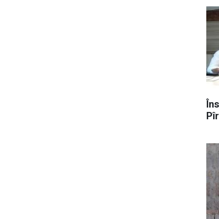
În
Pî