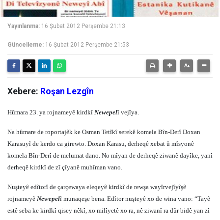
Yayınlanma:
16 Şubat 2012 Perşembe 21:13
Güncelleme:
16 Şubat 2012 Perşembe 21:53
Xebere:
Roşan Lezgîn
Hûmara 23. ya rojnameyê kirdkî
Newepel
î vejîya.
Na hûmare de roportajêk ke Osman Tetîkî serekê komela Bîn-Derî Doxan
Karasuyî de kerdo ca girewto. Doxan Karasu, derheqê xebat û mîsyonê
komela Bîn-Derî de melumat dano. No mîyan de derheqê ziwanê dayîke, yanî
derheqê kirdkî de zî çîyanê muhîman vano.
Nuşteyê edîtorî de çarçewaya eleqeyê kirdkî de rewşa wayîrvejîyîşê
rojnameyê
Newepel
î munaqeşe bena. Edîtor nuşteyê xo de wina vano: “Tayê
estê seba ke kirdkî qisey nêkî, xo milîyetê xo ra, nê ziwanî ra dûr bidê yan zî