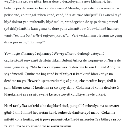
wayîrîya na xebate nêkê, hezar dere û derxoleyan ra awe kirişnenê, her
behane peyda kenê ke her ver de zirreno! Mesela, tayê estê hema sere de xo
pelişnenê, xo pungal-reben kenê, vanê, “
bız asimıle olmîşıx!
” Ti ewnênî tayê
bîyê doktor yan muhendîs, bîyê malim, wendegehan de qaşo dersa gramerî
(yê tirkî) danê, la kam gama ke dore yena ziwanê baw û bawkalanê înan ser,
vanê, “
ma bız bu herflerî oqîyamıyoruz!
”… Verê verkan, ma biewnîn xo çeng
dima şarî ra biçînîn neng!”
Yew nuşte zî nameyê rojnameyê
Newepel
î ser o derheqê vateyanê
cagirewtoxê serwezîrê dewleta tirkan Bulent Arinçî de weşanîyayo. Nuşte de
wina yeno vatiş: “
Ma bi xo vateyanê wezîrê dewleta tirkan Bulend Arinçî ra
şaş nêmendî. Çunke ma baş zanê ke zîhnîyet û karakterê îdarekarîya na
dewlete no yo. Hewce bi şermezarkerdiş zî çin o; eke merdim heya, fedî û
şerm bikero xora nê kerdenan ra xo apey dano. Coka ma bi xo na dewlete û
îdarekaranê aye ra nêpawenê ke seba xeyrê kurdîtîye hewle bikerê.
Na zî rastîyêka zaf tehl a ke dagîrkerî sistî, pungalî û rebenîya ma ra cesaret
gênê û timûtim nê heqaretan kenê, serhevde danê sereyê ma ro! Coka ma
miletê xo ra hertim, roj û şewe pawenê, eke înadê na zordestîya bêheya ra bo
zî, ganî ma bi xo ziwanê xo rê wayîr vejîyîn.