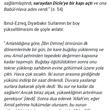
sağlamlaştırdı,
saraydan Dicle’ye bir kapı açtı
ve ona
Babül-Hava adını verdi.
” (s. 54)
İbnul-Ezreq, Diyarbakır Surlarının bir boy
yükseltilmesini de şöyle anlatır:
“
Anlatıldığına göre, [İbn Dimne] ömrünün ilk
dönemlerinde bir gün, bir kare buğday yüklenmiş ve
onu Amid şehrinden tepedeki değirmen kapısına
kadar taşımıştı. Buğday öğütüldükten sonra onu
tekrar yüklenip sahibinin evine götürmek üzere yola
çıktı. Hava çok sıcaktı. İki surun arasına girdiğinde
yükünü indirip bir saat dinlendi. Duvara yaslanıp
surlara bakarak şöyle dedi: ‘Bu sur ne kadar da
sağlam! Ancak biraz alçak, yüksekliğinin artırılması
gerekiyor’ [dedi]. Sonra dua ederek ‘Allah’ım, eğer
Amid şehrine hükümdar olursam, bu surun