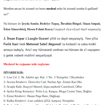
Merdim ancax bi ziwanê xo beno
medenî
neke bi ziwanê zordar û qatîlanê
xo!
”
Na hûmare de
Şeyda Asmîn
,
Bedrîye Topaç
,
Îbrahîm Bîngol
,
Sînan Sutpak
,
Îrfan Sîmserkîsij
,
Hesen Fehmî Kara
yî nuşteyê cîya-cîyayî dayê weşanayîş.
J. Îhsan Espar
û
Lezgîn Gozen
î şîîrê xo dayê weşanayîş. Yew şîîra
Ferîd Xan
î hetê
Mehmed Sebrî Akgonul
î ra kirdaskî ra seba kirdkî
ameya tadayîş. Ancî sey hûmaranê verênan na hûmare de zî xaçepers
û gelek xeberê muhîmî weşanîyayê.
Merkezê ke rojname tede roşîyeno:
DÎYARBEKIR:
1- Lise Cd. 2. Sk. Adalet apt. Kat: 1 No: 3 Yenişehir / Diyarbakır
2- Avesta Kitabevi: Ekinciler Cad. Nurlan Apt. Zemin Kat Ofis
3- Avaşîn Kafe, Kuçeyê Hunerî, kîşta marketê Carrefourî, Ofîse
4- Aydın Kitap Kırtasiye: Polis Loj. Karşısı, Mega Center Yanı, Bağlar
5- Ensar Kitabevi: Hasan Paşa Hanı, Dağkapı
6- Kafka Kitabevi: Lise caddesi (ZGL karşısı), Yenişehir