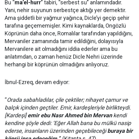
Bu “
ma’el-hurr
” tabiri, “serbest su” anlamındadır.
Yani, nehir suyunun serbestçe aktığı yer demektir.
Ama şiddetli bir yağmur yağınca, Dicle’yi geçip şehir
tarafına geçememişler. Kimi kaynaklarda, Ongözlü
Köprünün daha önce, Romalılar tarafından yapıldığını,
Mervaniler zamanında tamir edildiğini, dolayısıyla
Mervanilere ait olmadığını iddia ederler ama bu
anlatımdan, o zaman henüz Dicle Nehri üzerinde
herhangi bir köprünün olmadığını anlıyoruz.
İbnul-Ezreq, devam ediyor:
“
Orada sabahladılar, çile çektiler; nihayet çamur ve
balçık içinden geçtiler. Emir, kardeşleriyle birlikteydi.
[Kardeşi]
emir ebu Nasr Ahmed bin Mervan
kendi
kendine şöyle dedi: ‘Eğer Allah bana bu mülkü nasip
ederse, insanların üzerinden geçebileceği
buraya bir
köprü inşa edeceğim
.'
” (Kitapta s. 47)