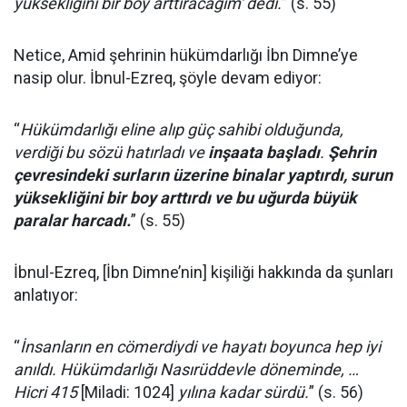
yüksekliğini bir boy arttıracağım' dedi.
” (s. 55)
Netice, Amid şehrinin hükümdarlığı İbn Dimne’ye
nasip olur. İbnul-Ezreq, şöyle devam ediyor:
“
Hükümdarlığı eline alıp güç sahibi olduğunda,
verdiği bu sözü hatırladı ve
inşaata başladı
.
Şehrin
çevresindeki surların üzerine binalar yaptırdı, surun
yüksekliğini bir boy arttırdı ve bu uğurda büyük
paralar harcadı.
” (s. 55)
İbnul-Ezreq, [İbn Dimne’nin] kişiliği hakkında da şunları
anlatıyor:
“
İnsanların en cömerdiydi ve hayatı boyunca hep iyi
anıldı. Hükümdarlığı Nasırüddevle döneminde, …
Hicri 415
[Miladi: 1024]
yılına kadar sürdü.
” (s. 56)