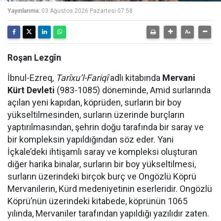
Yayınlanma:
03 Ağustos 2026 Pazartesi 07:58
Roşan Lezgîn
İbnul-Ezreq,
Tarîxu’l-Fariqî
adlı kitabında
Mervani
Kürt Devleti
(983-1085) döneminde, Amid surlarında
açılan yeni kapıdan, köprüden, surların bir boy
yükseltilmesinden, surların üzerinde burçların
yaptırılmasından, şehrin doğu tarafında bir saray ve
bir kompleksin yapıldığından söz eder. Yani
İçkale’deki ihtişamlı saray ve kompleksi oluşturan
diğer harika binalar, surların bir boy yükseltilmesi,
surların üzerindeki birçok burç ve Ongözlü Köprü
Mervanilerin, Kürd medeniyetinin eserleridir. Ongözlü
Köprü’nün üzerindeki kitabede, köprünün 1065
yılında, Mervaniler tarafından yapıldığı yazılıdır zaten.