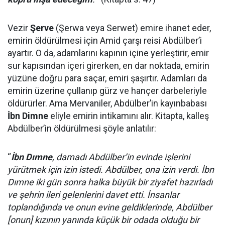
Vezir
Şerve
(Şerwa veya Serwet) emire ihanet eder,
emirin öldürülmesi için Amid çarşı reisi Abdülber’i
ayartır. O da, adamlarını kapının içine yerleştirir, emir
sur kapısından içeri girerken, en dar noktada, emirin
yüzüne doğru para saçar, emiri şaşırtır. Adamları da
emirin üzerine çullanıp gürz ve hançer darbeleriyle
öldürürler. Ama Mervaniler, Abdülber’in kayınbabası
İbn Dimne
eliyle emirin intikamını alır. Kitapta, kalleş
Abdülber’in öldürülmesi şöyle anlatılır:
“
İbn Dımne
, damadı Abdülber’in evinde işlerini
yürütmek için izin istedi. Abdülber, ona izin verdi. İbn
Dımne iki gün sonra halka büyük bir ziyafet hazırladı
ve şehrin ileri gelenlerini davet etti. İnsanlar
toplandığında ve onun evine geldiklerinde, Abdülber
[onun] kızının yanında küçük bir odada olduğu bir