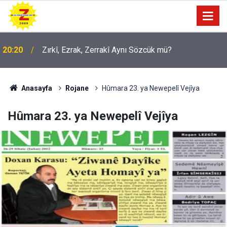
09:56
Ji Zilma Partîzanan Nimûneyeka Piçûk
Anasayfa
Rojane
Hûmara 23. ya Newepelî Vejîya
Hûmara 23. ya Newepelî Vejîya