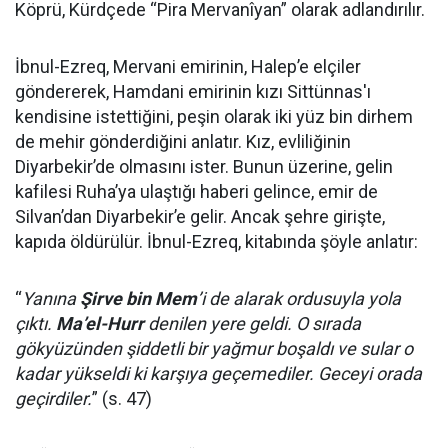
Köprü, Kürdçede “Pira Mervanîyan” olarak adlandırılır.
İbnul-Ezreq, Mervani emirinin, Halep’e elçiler
göndererek, Hamdani emirinin kızı Sittünnas'ı
kendisine istettiğini, peşin olarak iki yüz bin dirhem
de mehir gönderdiğini anlatır. Kız, evliliğinin
Diyarbekir’de olmasını ister. Bunun üzerine, gelin
kafilesi Ruha’ya ulaştığı haberi gelince, emir de
Silvan’dan Diyarbekir’e gelir. Ancak şehre girişte,
kapıda öldürülür. İbnul-Ezreq, kitabında şöyle anlatır:
“
Yanına
Şirve bin Mem
’i de alarak ordusuyla yola
çıktı.
Ma’el-Hurr
denilen yere geldi. O sırada
gökyüzünden şiddetli bir yağmur boşaldı ve sular o
kadar yükseldi ki karşıya geçemediler. Geceyi orada
geçirdiler.
” (s. 47)