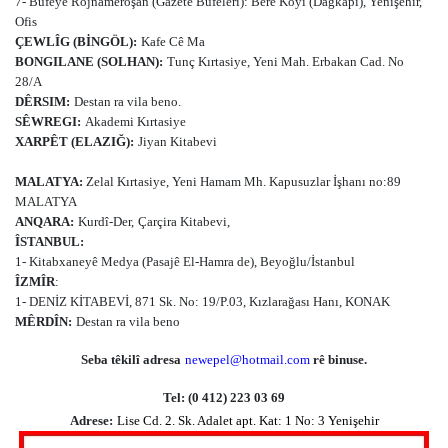
7- Bufeyê Rojnameroşan (Gazete Büfeleri): Berê Koyî (Dağkapı), Yenişehir,
Ofis
ÇEWLÎG (BİNGÖL):
Kafe Cê Ma
BONGILANE (SOLHAN):
Tunç Kırtasiye, Yeni Mah. Erbakan Cad. No
28/A
DÊRSIM:
Destan ra vila beno.
SÊWREGI:
Akademi Kırtasiye
XARPÊT (ELAZIĞ):
Jiyan Kitabevi
MALATYA:
Zelal Kırtasiye, Yeni Hamam Mh. Kapusuzlar İşhanı no:89
MALATYA
ANQARA:
Kurdî-Der,
Çarçira Kitabevi,
ÎSTANBUL:
1- Kitabxaneyê Medya (Pasajê El-Hamra de), Beyoğlu/İstanbul
ÎZMÎR
:
1- DENİZ KİTABEVİ, 871 Sk. No: 19/P.03, Kızlarağası Hanı, KONAK
MÊRDÎN:
Destan ra vila beno
Seba têkilî adresa
newepel@hotmail.com
rê binuse.
Tel: (0 412) 223 03 69
Adrese:
Lise Cd. 2. Sk. Adalet apt. Kat: 1 No: 3 Yenişehir