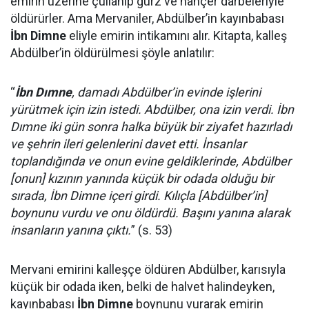
emirin üzerine çullanıp gürz ve hançer darbeleriyle
öldürürler. Ama Mervaniler, Abdülber’in kayınbabası
İbn Dimne
eliyle emirin intikamını alır. Kitapta, kalleş
Abdülber’in öldürülmesi şöyle anlatılır:
“
İbn Dımne
, damadı Abdülber’in evinde işlerini
yürütmek için izin istedi. Abdülber, ona izin verdi. İbn
Dımne iki gün sonra halka büyük bir ziyafet hazırladı
ve şehrin ileri gelenlerini davet etti. İnsanlar
toplandığında ve onun evine geldiklerinde, Abdülber
[onun] kızının yanında küçük bir odada olduğu bir
sırada, İbn Dimne içeri girdi. Kılıçla [Abdülber’in]
boynunu vurdu ve onu öldürdü. Başını yanına alarak
insanların yanına çıktı.
” (s. 53)
Mervani emirini kalleşçe öldüren Abdülber, karısıyla
küçük bir odada iken, belki de halvet halindeyken,
kayınbabası
İbn Dimne
boynunu vurarak emirin