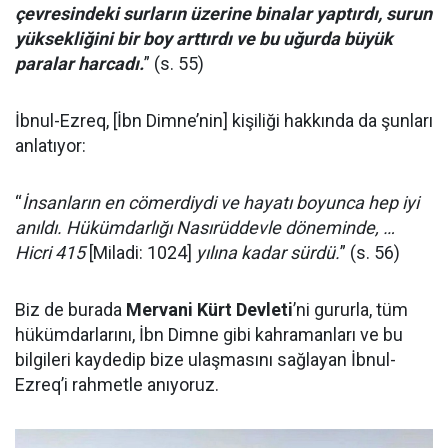
çevresindeki surların üzerine binalar yaptırdı, surun
yüksekliğini bir boy arttırdı ve bu uğurda büyük
paralar harcadı.
” (s. 55)
İbnul-Ezreq, [İbn Dimne’nin] kişiliği hakkında da şunları
anlatıyor:
“
İnsanların en cömerdiydi ve hayatı boyunca hep iyi
anıldı. Hükümdarlığı Nasırüddevle döneminde, …
Hicri 415
[Miladi: 1024]
yılına kadar sürdü.
” (s. 56)
Biz de burada
Mervani Kürt Devleti
’ni gururla, tüm
hükümdarlarını, İbn Dimne gibi kahramanları ve bu
bilgileri kaydedip bize ulaşmasını sağlayan İbnul-
Ezreq’i rahmetle anıyoruz.