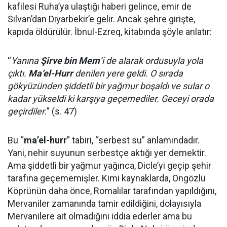
kafilesi Ruha’ya ulaştığı haberi gelince, emir de
Silvan’dan Diyarbekir’e gelir. Ancak şehre girişte,
kapıda öldürülür. İbnul-Ezreq, kitabında şöyle anlatır:
“
Yanına
Şirve bin Mem
’i de alarak ordusuyla yola
çıktı.
Ma’el-Hurr
denilen yere geldi. O sırada
gökyüzünden şiddetli bir yağmur boşaldı ve sular o
kadar yükseldi ki karşıya geçemediler. Geceyi orada
geçirdiler.
” (s. 47)
Bu “
ma’el-hurr
” tabiri, “serbest su” anlamındadır.
Yani, nehir suyunun serbestçe aktığı yer demektir.
Ama şiddetli bir yağmur yağınca, Dicle’yi geçip şehir
tarafına geçememişler. Kimi kaynaklarda, Ongözlü
Köprünün daha önce, Romalılar tarafından yapıldığını,
Mervaniler zamanında tamir edildiğini, dolayısıyla
Mervanilere ait olmadığını iddia ederler ama bu