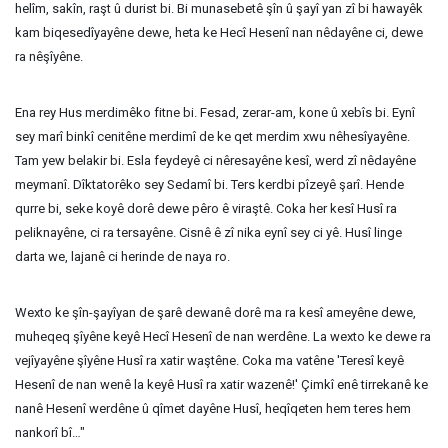
helîm, sakîn, raşt û durist bi. Bi munasebetê şîn û şayî yan zî bi hawayêk
kam biqesedîyayêne dewe, heta ke Hecî Hesenî nan nêdayêne ci, dewe
ra nêşîyêne.
Ena rey Hus merdimêko fitne bi. Fesad, zerar-am, kone û xebîs bi. Eynî
sey marî binkî cenitêne merdimî de ke qet merdim xwu nêhesîyayêne.
Tam yew belakir bi. Esla feydeyê ci nêresayêne kesî, werd zî nêdayêne
meymanî. Dîktatorêko sey Sedamî bi. Ters kerdbi pîzeyê şarî. Hende
qurre bi, seke koyê dorê dewe pêro ê viraştê. Coka her kesî Husî ra
peliknayêne, ci ra tersayêne. Cisnê ê zî nika eynî sey ci yê. Husî linge
darta we, lajanê ci herinde de naya ro.
Wexto ke şîn-şayîyan de şarê dewanê dorê ma ra kesî ameyêne dewe,
muheqeq şîyêne keyê Hecî Hesenî de nan werdêne. La wexto ke dewe ra
vejîyayêne şîyêne Husî ra xatir waştêne. Coka ma vatêne 'Teresî keyê
Hesenî de nan wenê la keyê Husî ra xatir wazenê!' Çimkî enê tirrekanê ke
nanê Hesenî werdêne û qîmet dayêne Husî, heqîqeten hem teres hem
nankorî bî…"