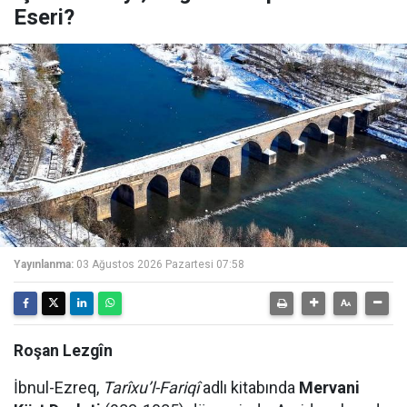
Eseri?
Yayınlanma:
03 Ağustos 2026 Pazartesi 07:58
Roşan Lezgîn
İbnul-Ezreq,
Tarîxu’l-Fariqî
adlı kitabında
Mervani