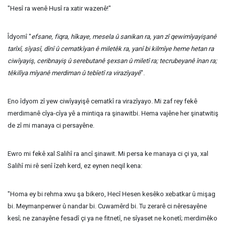
"Hesî ra wenê Husî ra xatir wazenê!"
Îdyomî "
efsane, fiqra, hîkaye, mesela û
sanikan ra, yan zî qewimîyayişanê
tarîxî, sîyasî, dînî û cematkîyan ê miletêk ra, yanî bi kilmîye heme hetan ra
ciwîyayiş, ceribnayiş
û serebutanê şexsan û miletî ra; tecrubeyanê înan ra;
têkilîya
mîyanê merdiman û tebîetî ra virazîyayê
".
Eno îdyom zî yew ciwîyayişê cematkî ra virazîyayo. Mi zaf rey fekê
merdimanê cîya-cîya yê a mintiqa ra şinawitbi. Hema vajêne her şinatwitiş
de zî mi manaya ci persayêne.
Ewro mi fekê xal Salihî ra ancî şinawit. Mi persa ke manaya ci çi ya, xal
Salihî mi rê senî îzeh kerd, ez eynen neqil kena:
"Homa ey bi rehma xwu şa bikero, Hecî Hesen kesêko xebatkar û mişag
bi. Meymanperwer û nandar bi. Cuwamêrd bi. Tu zerarê ci nêresayêne
kesî; ne zanayêne fesadî çi ya ne fitnetî, ne sîyaset ne konetî; merdimêko