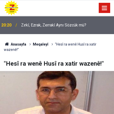
20:20
Zırkî, Ezrak, Zerrakî Aynı Sözcük mü?
09:56
Ji Zilma Partîzanan Nimûneyeka Piçûk
Anasayfa
Meqaleyî
"Hesî ra wenê Husî ra xatir
wazenê!"
"Hesî ra wenê Husî ra xatir wazenê!"