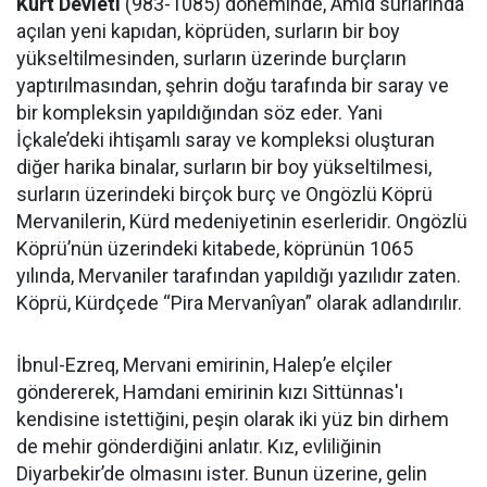
Kürt Devleti
(983-1085) döneminde, Amid surlarında
açılan yeni kapıdan, köprüden, surların bir boy
yükseltilmesinden, surların üzerinde burçların
yaptırılmasından, şehrin doğu tarafında bir saray ve
bir kompleksin yapıldığından söz eder. Yani
İçkale’deki ihtişamlı saray ve kompleksi oluşturan
diğer harika binalar, surların bir boy yükseltilmesi,
surların üzerindeki birçok burç ve Ongözlü Köprü
Mervanilerin, Kürd medeniyetinin eserleridir. Ongözlü
Köprü’nün üzerindeki kitabede, köprünün 1065
yılında, Mervaniler tarafından yapıldığı yazılıdır zaten.
Köprü, Kürdçede “Pira Mervanîyan” olarak adlandırılır.
İbnul-Ezreq, Mervani emirinin, Halep’e elçiler
göndererek, Hamdani emirinin kızı Sittünnas'ı
kendisine istettiğini, peşin olarak iki yüz bin dirhem
de mehir gönderdiğini anlatır. Kız, evliliğinin
Diyarbekir’de olmasını ister. Bunun üzerine, gelin