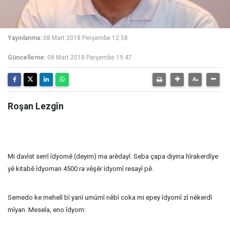
Yayınlanma:
08 Mart 2018 Perşembe 12:58
Güncelleme:
08 Mart 2018 Perşembe 19:47
Roşan Lezgîn
Mi davîst serrî îdyomê (deyim) ma arêdayî. Seba çapa diyina hîrakerdîye
yê kitabê îdyoman 4500 ra vêşêr îdyomî resayî pê.
Semedo ke mehelî bî yanî umûmî nêbî coka mi epey îdyomî zî nêkerdî
mîyan. Mesela, eno îdyom: