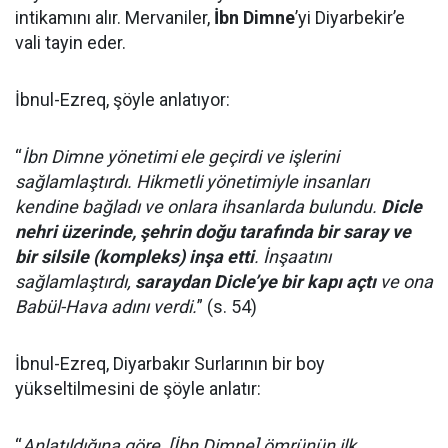
intikamını alır. Mervaniler,
İbn Dimne
’yi Diyarbekir’e
vali tayin eder.
İbnul-Ezreq, şöyle anlatıyor:
“
İbn Dimne yönetimi ele geçirdi ve işlerini
sağlamlaştırdı. Hikmetli yönetimiyle insanları
kendine bağladı ve onlara ihsanlarda bulundu.
Dicle
nehri üzerinde, şehrin doğu tarafında bir saray ve
bir silsile (kompleks) inşa etti
. İnşaatını
sağlamlaştırdı,
saraydan Dicle’ye bir kapı açtı
ve ona
Babül-Hava adını verdi.
” (s. 54)
İbnul-Ezreq, Diyarbakır Surlarının bir boy
yükseltilmesini de şöyle anlatır:
“
Anlatıldığına göre, [İbn Dimne] ömrünün ilk