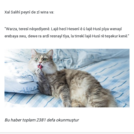
Xal Salihî peynî de zî wina va:
"Warza, teresî nêqedîyenê. Lajê hecî Hesenî ê û lajê Husî pîya wenayî
erebaya xwu, dewe ra ardî resnayî tîya, la tirrekî lajê Husî rê teşekur kenê."
Bu haber toplam 2381 defa okunmuştur