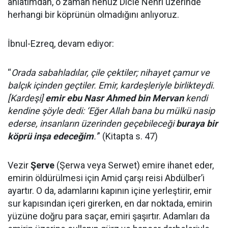
anlatımdan, o zaman henüz Dicle Nehri üzerinde
herhangi bir köprünün olmadığını anlıyoruz.
İbnul-Ezreq, devam ediyor:
“
Orada sabahladılar, çile çektiler; nihayet çamur ve
balçık içinden geçtiler. Emir, kardeşleriyle birlikteydi.
[Kardeşi]
emir ebu Nasr Ahmed bin Mervan
kendi
kendine şöyle dedi: ‘Eğer Allah bana bu mülkü nasip
ederse, insanların üzerinden geçebileceği
buraya bir
köprü inşa edeceğim
.'
” (Kitapta s. 47)
Vezir
Şerve
(Şerwa veya Serwet) emire ihanet eder,
emirin öldürülmesi için Amid çarşı reisi Abdülber’i
ayartır. O da, adamlarını kapının içine yerleştirir, emir
sur kapısından içeri girerken, en dar noktada, emirin
yüzüne doğru para saçar, emiri şaşırtır. Adamları da