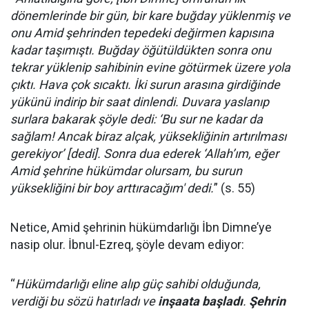
dönemlerinde bir gün, bir kare buğday yüklenmiş ve
onu Amid şehrinden tepedeki değirmen kapısına
kadar taşımıştı. Buğday öğütüldükten sonra onu
tekrar yüklenip sahibinin evine götürmek üzere yola
çıktı. Hava çok sıcaktı. İki surun arasına girdiğinde
yükünü indirip bir saat dinlendi. Duvara yaslanıp
surlara bakarak şöyle dedi: ‘Bu sur ne kadar da
sağlam! Ancak biraz alçak, yüksekliğinin artırılması
gerekiyor’ [dedi]. Sonra dua ederek ‘Allah’ım, eğer
Amid şehrine hükümdar olursam, bu surun
yüksekliğini bir boy arttıracağım' dedi.
” (s. 55)
Netice, Amid şehrinin hükümdarlığı İbn Dimne’ye
nasip olur. İbnul-Ezreq, şöyle devam ediyor:
“
Hükümdarlığı eline alıp güç sahibi olduğunda,
verdiği bu sözü hatırladı ve
inşaata başladı
.
Şehrin