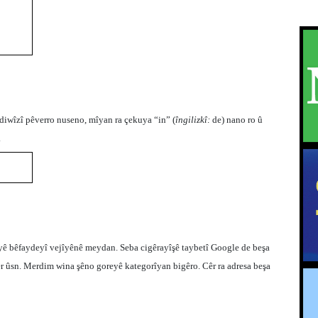
diwîzî pêverro nuseno, mîyan ra çekuya “in” (
îngilizkî:
de) nano ro û
.
yê bêfaydeyî vejîyênê meydan. Seba cigêrayîşê taybetî Google de beşa
er ûsn. Merdim wina şêno goreyê kategorîyan bigêro. Cêr ra adresa beşa