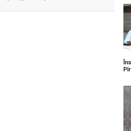
În
Pî