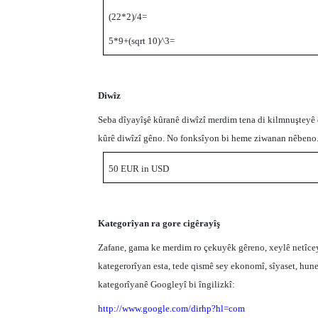
(22*2)/4=
5*9+(sqrt 10)^3=
Diwîz
Seba dîyayîşê kûranê diwîzî merdim tena di kilmnuşteyê 
kûrê diwîzî gêno. No fonksîyon bi heme ziwanan nêbeno
50 EUR in USD
Kategorîyan ra gore cigêrayîş
Zafane, gama ke merdim ro çekuyêk gêreno, xeylê netîce
kategerorîyan esta, tede qismê sey ekonomî, sîyaset, hun
kategorîyanê Googleyî bi îngilizkî:
http://www.google.com/dirhp?hl=com