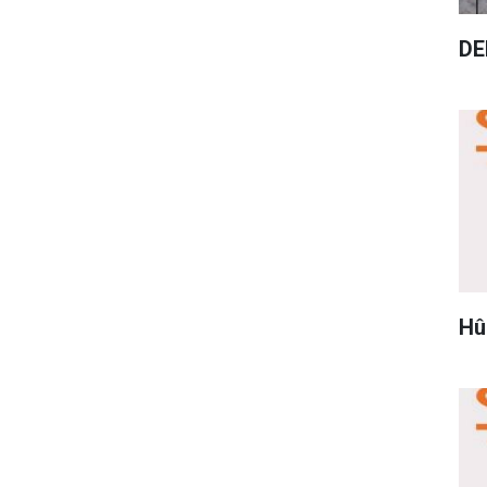
DE
Hû