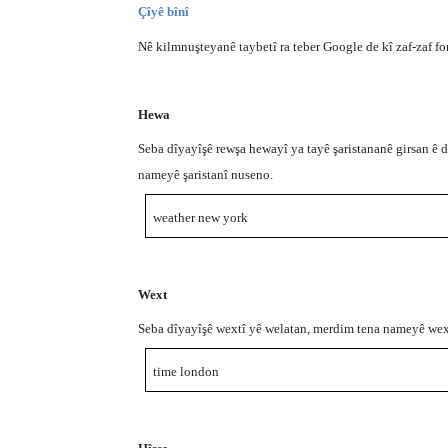
Çîyê bînî
Nê kilmnuşteyanê taybetî ra teber Google de kî zaf-zaf fo
Hewa
Seba dîyayîşê rewşa hewayî ya tayê şaristananê girsan ê 
nameyê şaristanî nuseno.
weather new york
Wext
Seba dîyayîşê wextî yê welatan, merdim tena nameyê wext
time london