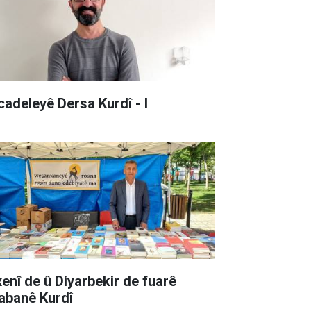
cadeleyê Dersa Kurdî - I
xenî de û Diyarbekir de fuarê
tabanê Kurdî