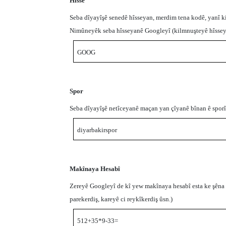
Hîsse
Seba dîyayîşê senedê hîsseyan, merdim tena kodê, yanî k
Nimûneyêk seba hîsseyanê Googleyî (kilmnuşteyê hîsse
GOOG
Spor
Seba dîyayîşê netîceyanê maçan yan çîyanê bînan ê spor
diyarbakirspor
Makînaya Hesabî
Zereyê Googleyî de kî yew makînaya hesabî esta ke şêna b
parekerdiş, kareyê ci reykîkerdiş ûsn.)
512+35*9-33
=