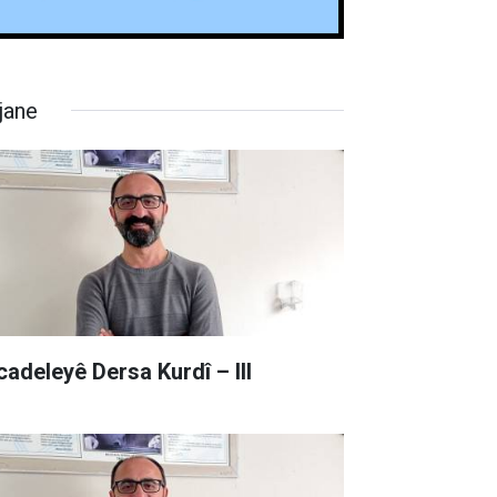
jane
cadeleyê Dersa Kurdî – III