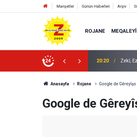
Manşetler
Günün Haberleri
Arşiv
S
ROJANE
MEQALEYÎ
k mü?
24
09:56
Ji Zilm
Anasayfa
Rojane
Google de Gêreyîşo
Google de Gêrey