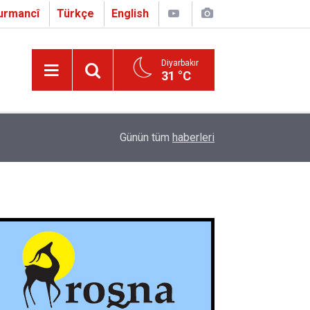
urmancî
Türkçe
English
Diyarbakır
31 °C
16:01
Çapo 3. o Hîrakerde yê Ferhengê Zazakî-Tirkî V
Günün tüm
haberleri