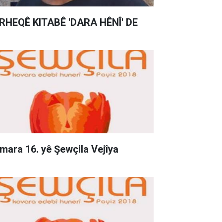
RHEQÊ KITABÊ 'DARA HÊNÎ' DE
mara 16. yê Şewçila Vejîya