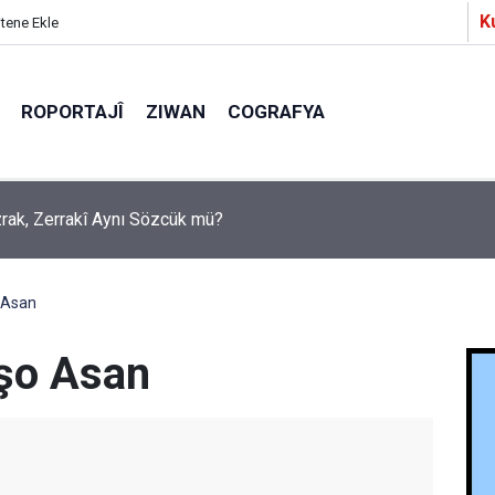
K
itene Ekle
ROPORTAJÎ
ZIWAN
COGRAFYA
a Partîzanan Nimûneyeka Piçûk
 Asan
îşo Asan