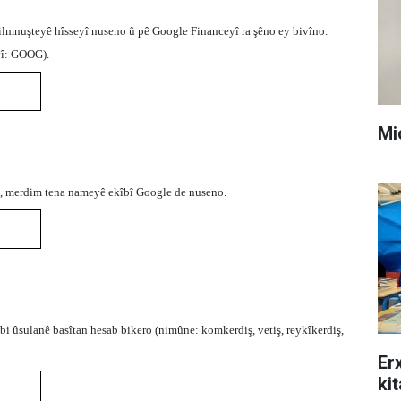
ilmnuşteyê hîsseyî nuseno û pê Google Financeyî ra şêno ey bivîno.
yî: GOOG).
Mi
î, merdim tena nameyê ekîbî Google de nuseno.
i ûsulanê basîtan hesab bikero (nimûne: komkerdiş, vetiş, reykîkerdiş,
Er
ki