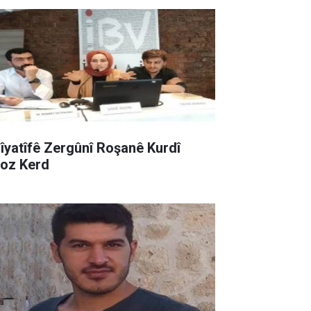
sîyatîfê Zergûnî Roşanê Kurdî
roz Kerd