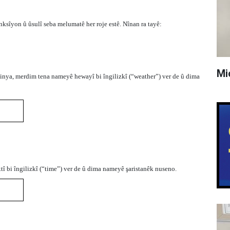
nksîyon û ûsulî seba melumatê her roje estê. Nînan ra tayê:
Mi
dinya, merdim tena nameyê hewayî bi îngilizkî (“weather”) ver de û dima
î bi îngilizkî (“time”) ver de û dima nameyê şaristanêk nuseno.