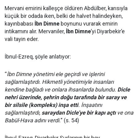
Mervani emirini kalleşçe öldüren Abdülber, karısıyla
küçük bir odada iken, belki de halvet halindeyken,
kayınbabası
İbn Dimne
boynunu vurarak emirin
intikamını alır. Mervaniler,
İbn Dimne
’yi Diyarbekir’e
vali tayin eder.
İbnul-Ezreq, şöyle anlatıyor:
“
İbn Dimne yönetimi ele geçirdi ve işlerini
sağlamlaştırdı. Hikmetli yönetimiyle insanları
kendine bağladı ve onlara ihsanlarda bulundu.
Dicle
nehri üzerinde, şehrin doğu tarafında bir saray ve
bir silsile (kompleks) inşa etti
. İnşaatını
sağlamlaştırdı,
saraydan Dicle’ye bir kapı açtı
ve ona
Babül-Hava adını verdi.
” (s. 54)
İbnul-Ezreq, Diyarbakır Surlarının bir boy