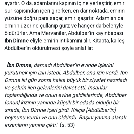
ayartır. O da, adamlarını kapının içine yerleştirir, emir
sur kapısından içeri girerken, en dar noktada, emirin
yüzüne doğru para saçar, emiri şaşırtır. Adamları da
emirin üzerine çullanıp gürz ve hançer darbeleriyle
öldürürler. Ama Mervaniler, Abdülber’in kayınbabası
İbn Dimne
eliyle emirin intikamını alır. Kitapta, kalleş
Abdülber’in öldürülmesi şöyle anlatılır:
“
İbn Dımne
, damadı Abdülber’in evinde işlerini
yürütmek için izin istedi. Abdülber, ona izin verdi. İbn
Dımne iki gün sonra halka büyük bir ziyafet hazırladı
ve şehrin ileri gelenlerini davet etti. İnsanlar
toplandığında ve onun evine geldiklerinde, Abdülber
[onun] kızının yanında küçük bir odada olduğu bir
sırada, İbn Dimne içeri girdi. Kılıçla [Abdülber’in]
boynunu vurdu ve onu öldürdü. Başını yanına alarak
insanların yanına çıktı.
” (s. 53)