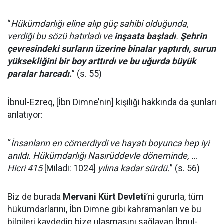
“
Hükümdarlığı eline alıp güç sahibi olduğunda,
verdiği bu sözü hatırladı ve
inşaata başladı
.
Şehrin
çevresindeki surların üzerine binalar yaptırdı, surun
yüksekliğini bir boy arttırdı ve bu uğurda büyük
paralar harcadı.
” (s. 55)
İbnul-Ezreq, [İbn Dimne’nin] kişiliği hakkında da şunları
anlatıyor:
“
İnsanların en cömerdiydi ve hayatı boyunca hep iyi
anıldı. Hükümdarlığı Nasırüddevle döneminde, …
Hicri 415
[Miladi: 1024]
yılına kadar sürdü.
” (s. 56)
Biz de burada
Mervani Kürt Devleti
’ni gururla, tüm
hükümdarlarını, İbn Dimne gibi kahramanları ve bu
bilgileri kaydedip bize ulaşmasını sağlayan İbnul-