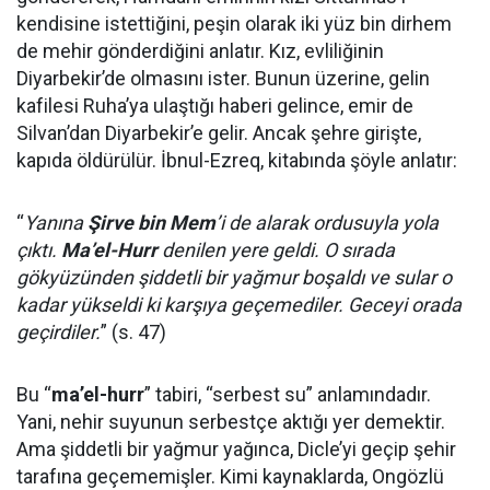
kendisine istettiğini, peşin olarak iki yüz bin dirhem
de mehir gönderdiğini anlatır. Kız, evliliğinin
Diyarbekir’de olmasını ister. Bunun üzerine, gelin
kafilesi Ruha’ya ulaştığı haberi gelince, emir de
Silvan’dan Diyarbekir’e gelir. Ancak şehre girişte,
kapıda öldürülür. İbnul-Ezreq, kitabında şöyle anlatır:
“
Yanına
Şirve bin Mem
’i de alarak ordusuyla yola
çıktı.
Ma’el-Hurr
denilen yere geldi. O sırada
gökyüzünden şiddetli bir yağmur boşaldı ve sular o
kadar yükseldi ki karşıya geçemediler. Geceyi orada
geçirdiler.
” (s. 47)
Bu “
ma’el-hurr
” tabiri, “serbest su” anlamındadır.
Yani, nehir suyunun serbestçe aktığı yer demektir.
Ama şiddetli bir yağmur yağınca, Dicle’yi geçip şehir
tarafına geçememişler. Kimi kaynaklarda, Ongözlü