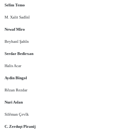
Selîm Temo
M. Xalit Sadînî
Newaf Mîro
Beyhanî Şahîn
Serdar Bedirxan
Halis Acar
Aydin Bîngol
Rêzan Rezdar
Nuri Aslan
Silêman Çevîk
C. Zerduşt Pîranij