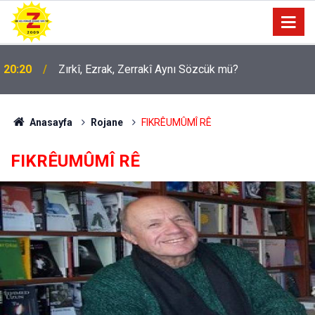
09:56
Ji Zilma Partîzanan Nimûneyeka Piçûk
Anasayfa
Rojane
FIKRÊUMÛMÎ RÊ
FIKRÊUMÛMÎ RÊ