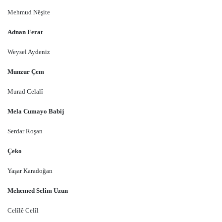
Mehmud Nêşite
Adnan Ferat
Weysel Aydeniz
Munzur Çem
Murad Celalî
Mela Cumayo Babij
Serdar Roşan
Çeko
Yaşar Karadoğan
Mehemed Selîm Uzun
Celîlê Celîl