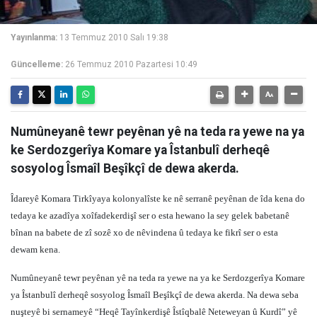
Yayınlanma:
13 Temmuz 2010 Salı 19:38
Güncelleme:
26 Temmuz 2010 Pazartesi 10:49
Numûneyanê tewr peyênan yê na teda ra yewe na ya
ke Serdozgerîya Komare ya Îstanbulî derheqê
sosyolog Îsmaîl Beşîkçî de dewa akerda.
Îdareyê Komara Tirkîyaya kolonyalîste ke nê serranê peyênan de îda kena do
tedaya ke azadîya xoîfadekerdişî ser o esta hewano la sey gelek babetanê
bînan na babete de zî sozê xo de nêvindena û tedaya ke fikrî ser o esta
dewam kena.
Numûneyanê tewr peyênan yê na teda ra yewe na ya ke Serdozgerîya Komare
ya Îstanbulî derheqê sosyolog Îsmaîl Beşîkçî de dewa akerda. Na dewa seba
nuşteyê bi sernameyê “Heqê Tayînkerdişê Îstîqbalê Neteweyan û Kurdî” yê