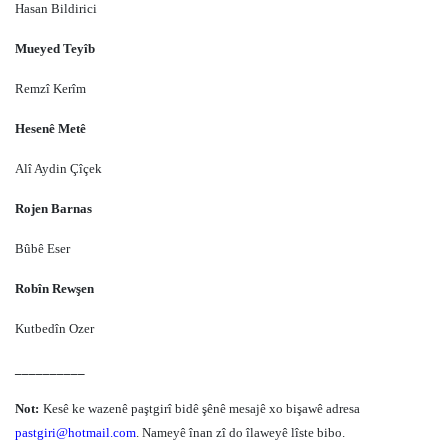
Hasan Bildirici
Mueyed Teyîb
Remzî Kerîm
Hesenê Metê
Alî Aydin Çîçek
Rojen Barnas
Bûbê Eser
Robîn Rewşen
Kutbedîn Ozer
__________
Not:
Kesê ke wazenê paştgirî bidê şênê mesajê xo bişawê adresa
pastgiri@hotmail.com
. Nameyê înan zî do îlaweyê lîste bibo.