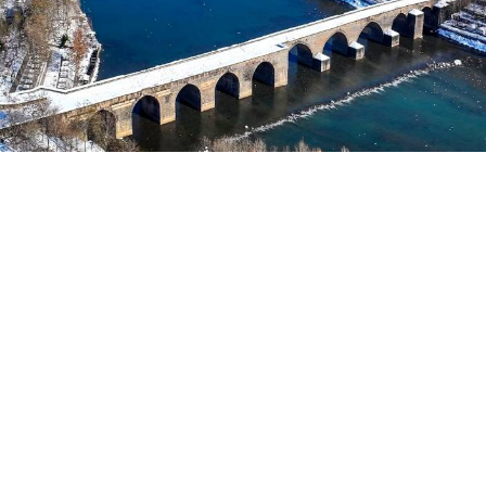
Yayınlanma:
03 Ağustos 2026 Pazartesi 07:58
Roşan Lezgîn
İbnul-Ezreq,
Tarîxu’l-Fariqî
adlı kitabında
Mervani
Kürt Devleti
(983-1085) döneminde, Amid surlarında
açılan yeni kapıdan, köprüden, surların bir boy
yükseltilmesinden, surların üzerinde burçların
yaptırılmasından, şehrin doğu tarafında bir saray ve
bir kompleksin yapıldığından söz eder. Yani