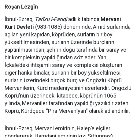
Roşan Lezgîn
İbnul-Ezreq,
Tarîxu’l-Fariqî
adlı kitabında
Mervani
Kürt Devleti
(983-1085) döneminde, Amid surlarında
açılan yeni kapıdan, köprüden, surların bir boy
yükseltilmesinden, surların üzerinde burçların
yaptırılmasından, şehrin doğu tarafında bir saray ve
bir kompleksin yapıldığından söz eder. Yani
İçkale’deki ihtişamlı saray ve kompleksi oluşturan
diğer harika binalar, surların bir boy yükseltilmesi,
surların üzerindeki birçok burç ve Ongözlü Köprü
Mervanilerin, Kürd medeniyetinin eserleridir. Ongözlü
Köprü’nün üzerindeki kitabede, köprünün 1065
yılında, Mervaniler tarafından yapıldığı yazılıdır zaten.
Köprü, Kürdçede “Pira Mervanîyan” olarak adlandırılır.
İbnul-Ezreq, Mervani emirinin, Halep’e elçiler
göndererek, Hamdani emirinin kızı Sittünnas'ı