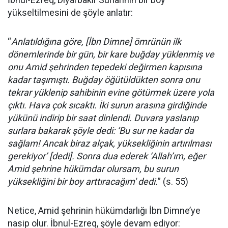
yükseltilmesini de şöyle anlatır:
“
Anlatıldığına göre, [İbn Dimne] ömrünün ilk
dönemlerinde bir gün, bir kare buğday yüklenmiş ve
onu Amid şehrinden tepedeki değirmen kapısına
kadar taşımıştı. Buğday öğütüldükten sonra onu
tekrar yüklenip sahibinin evine götürmek üzere yola
çıktı. Hava çok sıcaktı. İki surun arasına girdiğinde
yükünü indirip bir saat dinlendi. Duvara yaslanıp
surlara bakarak şöyle dedi: ‘Bu sur ne kadar da
sağlam! Ancak biraz alçak, yüksekliğinin artırılması
gerekiyor’ [dedi]. Sonra dua ederek ‘Allah’ım, eğer
Amid şehrine hükümdar olursam, bu surun
yüksekliğini bir boy arttıracağım' dedi.
” (s. 55)
Netice, Amid şehrinin hükümdarlığı İbn Dimne’ye
nasip olur. İbnul-Ezreq, şöyle devam ediyor: