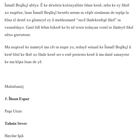
Îsmaîl Beşîkçî abîya. Ê ke dewleta kolonyalîste îdare kenê, seba ke ey fikrê
xo nuştêne, înan Îsmaîl Beşîkçî hewtês serran ra vêşêr zindanan de tepîşt la
hîna zî destê xo gîraneyê ey û mehkumanê “sucê îfadekerdişê fikrî” ra
veranêdayo. Ganî êdî fehm bikerê ke bi nê tewir tedayan vernî ro îfadeyê fikrî
nêno girewtene.
Ma nuştoxê ke nameyê ma cêr ra nuşte yo, tedayê winasî ke Îsmaîl Beşîkçî û
kesê bînî ke fkrê xo îfade kenê ser o estê protesto kenê û ma danê zanayene
ke ma kîşta înan de yê.
Malmîsanij
J. Îhsan Espar
Paşa Uzun
Tahsin Sever
Haydar Işık