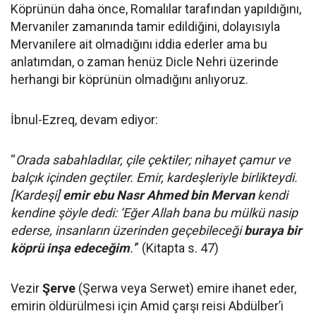
Köprünün daha önce, Romalılar tarafından yapıldığını,
Mervaniler zamanında tamir edildiğini, dolayısıyla
Mervanilere ait olmadığını iddia ederler ama bu
anlatımdan, o zaman henüz Dicle Nehri üzerinde
herhangi bir köprünün olmadığını anlıyoruz.
İbnul-Ezreq, devam ediyor:
“
Orada sabahladılar, çile çektiler; nihayet çamur ve
balçık içinden geçtiler. Emir, kardeşleriyle birlikteydi.
[Kardeşi]
emir ebu Nasr Ahmed bin Mervan
kendi
kendine şöyle dedi: ‘Eğer Allah bana bu mülkü nasip
ederse, insanların üzerinden geçebileceği
buraya bir
köprü inşa edeceğim
.'
” (Kitapta s. 47)
Vezir
Şerve
(Şerwa veya Serwet) emire ihanet eder,
emirin öldürülmesi için Amid çarşı reisi Abdülber’i