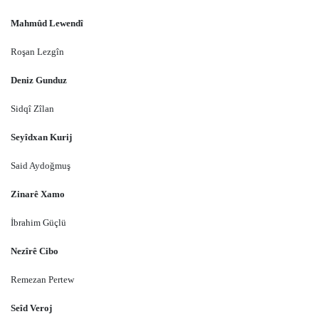
Mahmûd Lewendî
Roşan Lezgîn
Deniz Gunduz
Sidqî Zîlan
Seyîdxan Kurij
Said Aydoğmuş
Zinarê Xamo
İbrahim Güçlü
Nezîrê Cibo
Remezan Pertew
Seîd Veroj