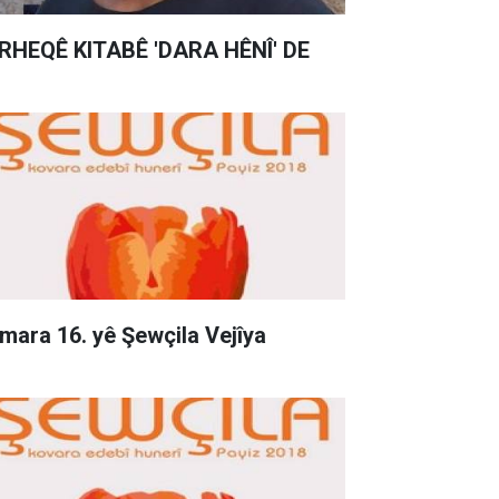
RHEQÊ KITABÊ 'DARA HÊNÎ' DE
mara 16. yê Şewçila Vejîya