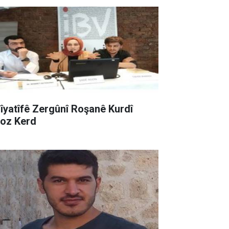
sîyatîfê Zergûnî Roşanê Kurdî
roz Kerd