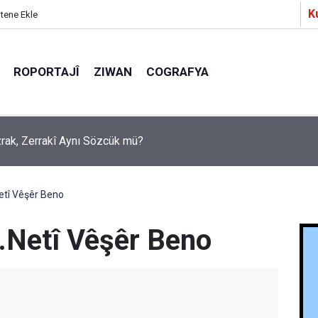
K
itene Ekle
ROPORTAJÎ
ZIWAN
COGRAFYA
a Partîzanan Nimûneyeka Piçûk
etî Vêşêr Beno
î.Netî Vêşêr Beno