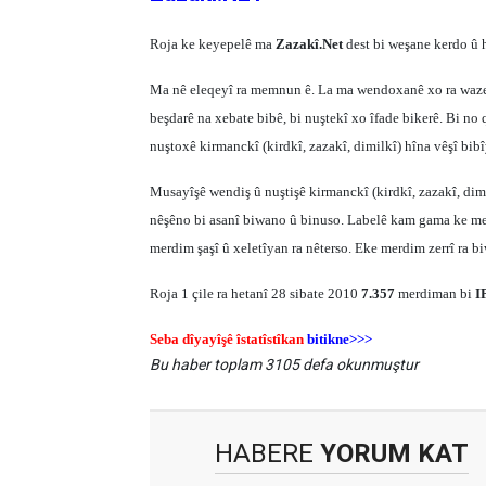
Roja ke keyepelê ma
Zazakî.Net
dest bi weşane kerdo û h
Ma nê eleqeyî ra memnun ê. La ma wendoxanê xo ra wazenê
beşdarê na xebate bibê, bi nuştekî xo îfade bikerê. Bi 
nuştoxê kirmanckî (kirdkî, zazakî, dimilkî) hîna vêşî bi
Musayîşê wendiş û nuştişê kirmanckî (kirdkî, zazakî, dim
nêşêno bi asanî biwano û binuso. Labelê kam gama ke merdi
merdim şaşî û xeletîyan ra nêterso. Eke merdim zerrî ra b
Roja 1 çile ra hetanî 28 sibate 2010
7.357
merdiman bi
I
Seba dîyayîşê îstatîstîkan
bitikne>>>
Bu haber toplam 3105 defa okunmuştur
HABERE
YORUM KAT