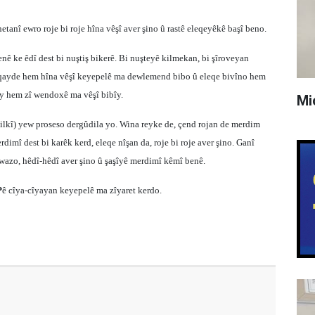
etanî ewro roje bi roje hîna vêşî aver şino û rastê eleqeyêkê başî beno.
 ke êdî dest bi nuştiş bikerê. Bi nuşteyê kilmekan, bi şîroveyan
no qayde hem hîna vêşî keyepelê ma dewlemend bibo û eleqe bivîno hem
bîy hem zî wendoxê ma vêşî bibîy.
Mi
ilkî) yew proseso dergûdila yo. Wina reyke de, çend rojan de merdim
mî dest bi karêk kerd, eleqe nîşan da, roje bi roje aver şino. Ganî
iwazo, hêdî-hêdî aver şino û şaşîyê merdimî kêmî benê.
P
ê cîya-cîyayan keyepelê ma zîyaret kerdo.