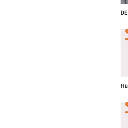
DE
Hû