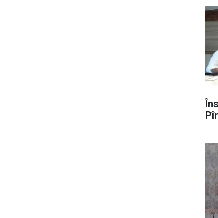
În
Pî