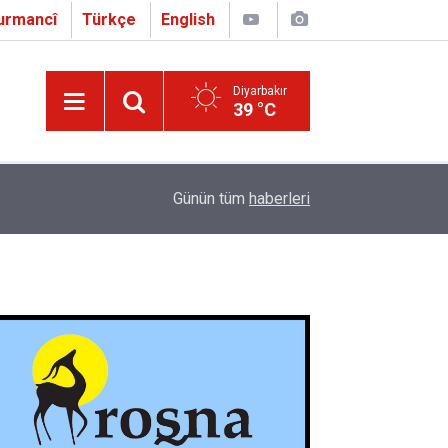
urmancî
Türkçe
English
Diyarbakır
39 °C
16:01
Çapo 3. o Hîrakerde yê Ferhengê Zazakî-Tirkî V
Günün tüm
haberleri