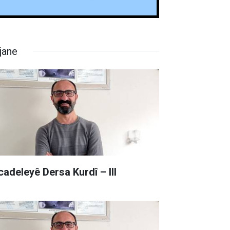
jane
cadeleyê Dersa Kurdî – III