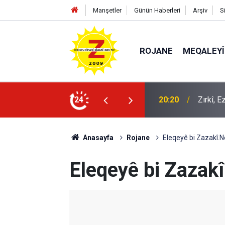
Manşetler
Günün Haberleri
Arşiv
S
ROJANE
MEQALEYÎ
k mü?
24
09:56
Ji Zilm
Anasayfa
Rojane
Eleqeyê bi Zazakî.N
Eleqeyê bi Zazak