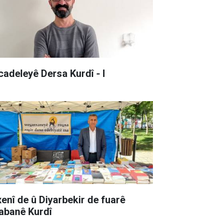
cadeleyê Dersa Kurdî - I
xenî de û Diyarbekir de fuarê
tabanê Kurdî