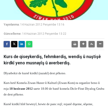
Yayınlanma:
14 Haziran 2012 Perşembe 13:16
Güncelleme:
14 Haziran 2012 Perşembe 13:22
Kurs de qiseykerdiş, fehmkerdiş, wendiş û nuştişê
kirdkî yeno musnayîş û averberdiş.
Dîyarbekir de kursê kirdkî (zazakî) dest pêkeno.
Kurs hetê Komela Ziwan Huner û Kulturî (Ziwan-Kom) ra organîze beno û
roja
18 hezîrane 2012
saete 18.00 de banê komela Dicle-Firat Diyalog Grubu
de dest pêkeno.
Kursê kirdkî hîrê hewteyî, hewte de panc rojî; rojanê dişeme, sêşeme,