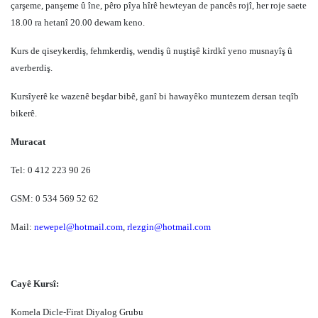
çarşeme, panşeme û îne, pêro pîya hîrê hewteyan de pancês rojî, her roje saete
18.00 ra hetanî 20.00 dewam keno.
Kurs de qiseykerdiş, fehmkerdiş, wendiş û nuştişê kirdkî yeno musnayîş û
averberdiş.
Kursîyerê ke wazenê beşdar bibê, ganî bi hawayêko muntezem dersan teqîb
bikerê.
Muracat
Tel: 0 412 223 90 26
GSM: 0 534 569 52 62
Mail:
newepel@hotmail.com
,
rlezgin@hotmail.com
Cayê Kursî:
Komela Dicle-Firat Diyalog Grubu