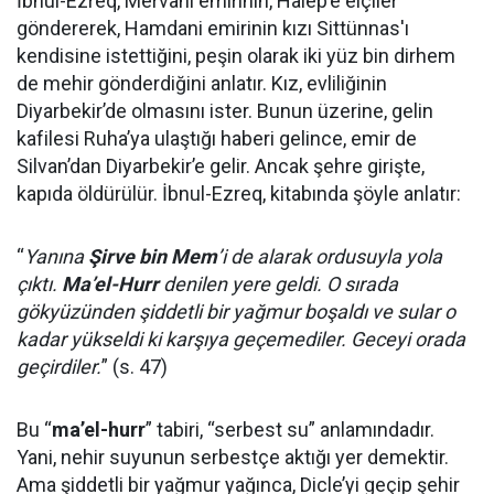
İbnul-Ezreq, Mervani emirinin, Halep’e elçiler
göndererek, Hamdani emirinin kızı Sittünnas'ı
kendisine istettiğini, peşin olarak iki yüz bin dirhem
de mehir gönderdiğini anlatır. Kız, evliliğinin
Diyarbekir’de olmasını ister. Bunun üzerine, gelin
kafilesi Ruha’ya ulaştığı haberi gelince, emir de
Silvan’dan Diyarbekir’e gelir. Ancak şehre girişte,
kapıda öldürülür. İbnul-Ezreq, kitabında şöyle anlatır:
“
Yanına
Şirve bin Mem
’i de alarak ordusuyla yola
çıktı.
Ma’el-Hurr
denilen yere geldi. O sırada
gökyüzünden şiddetli bir yağmur boşaldı ve sular o
kadar yükseldi ki karşıya geçemediler. Geceyi orada
geçirdiler.
” (s. 47)
Bu “
ma’el-hurr
” tabiri, “serbest su” anlamındadır.
Yani, nehir suyunun serbestçe aktığı yer demektir.
Ama şiddetli bir yağmur yağınca, Dicle’yi geçip şehir