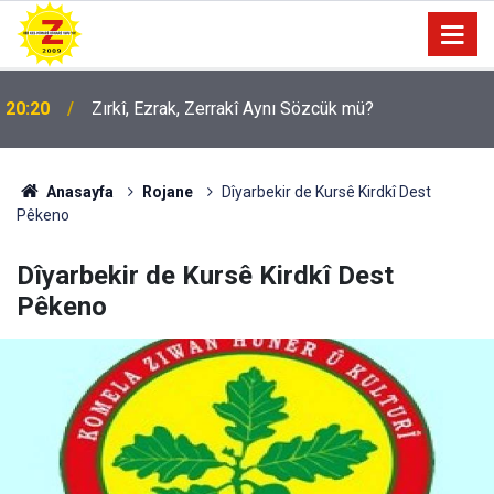
20:20
Zırkî, Ezrak, Zerrakî Aynı Sözcük mü?
09:56
Ji Zilma Partîzanan Nimûneyeka Piçûk
Anasayfa
Rojane
Dîyarbekir de Kursê Kirdkî Dest
Pêkeno
Dîyarbekir de Kursê Kirdkî Dest
Pêkeno