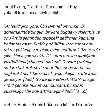
İbnul-Ezreq, Diyarbakır Surlarının bir boy
yükseltilmesini de şöyle anlatır:
“
Anlatıldığına göre, [İbn Dimne] ömrünün ilk
dönemlerinde bir gün, bir kare buğday yüklenmiş ve
onu Amid şehrinden tepedeki değirmen kapısına
kadar taşımıştı. Buğday öğütüldükten sonra onu
tekrar yüklenip sahibinin evine götürmek üzere yola
çıktı. Hava çok sıcaktı. İki surun arasına girdiğinde
yükünü indirip bir saat dinlendi. Duvara yaslanıp
surlara bakarak şöyle dedi: ‘Bu sur ne kadar da
sağlam! Ancak biraz alçak, yüksekliğinin artırılması
gerekiyor’ [dedi]. Sonra dua ederek ‘Allah’ım, eğer
Amid şehrine hükümdar olursam, bu surun
yüksekliğini bir boy arttıracağım' dedi.
” (s. 55)
Netice, Amid şehrinin hükümdarlığı İbn Dimne’ye