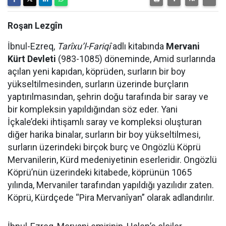
Roşan Lezgîn
İbnul-Ezreq,
Tarîxu’l-Fariqî
adlı kitabında
Mervani
Kürt Devleti
(983-1085) döneminde, Amid surlarında
açılan yeni kapıdan, köprüden, surların bir boy
yükseltilmesinden, surların üzerinde burçların
yaptırılmasından, şehrin doğu tarafında bir saray ve
bir kompleksin yapıldığından söz eder. Yani
İçkale’deki ihtişamlı saray ve kompleksi oluşturan
diğer harika binalar, surların bir boy yükseltilmesi,
surların üzerindeki birçok burç ve Ongözlü Köprü
Mervanilerin, Kürd medeniyetinin eserleridir. Ongözlü
Köprü’nün üzerindeki kitabede, köprünün 1065
yılında, Mervaniler tarafından yapıldığı yazılıdır zaten.
Köprü, Kürdçede “Pira Mervanîyan” olarak adlandırılır.