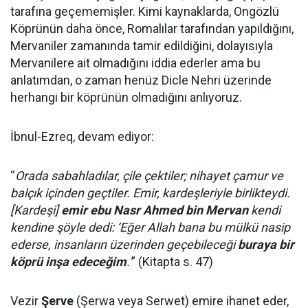
tarafına geçememişler. Kimi kaynaklarda, Ongözlü
Köprünün daha önce, Romalılar tarafından yapıldığını,
Mervaniler zamanında tamir edildiğini, dolayısıyla
Mervanilere ait olmadığını iddia ederler ama bu
anlatımdan, o zaman henüz Dicle Nehri üzerinde
herhangi bir köprünün olmadığını anlıyoruz.
İbnul-Ezreq, devam ediyor:
“
Orada sabahladılar, çile çektiler; nihayet çamur ve
balçık içinden geçtiler. Emir, kardeşleriyle birlikteydi.
[Kardeşi]
emir ebu Nasr Ahmed bin Mervan
kendi
kendine şöyle dedi: ‘Eğer Allah bana bu mülkü nasip
ederse, insanların üzerinden geçebileceği
buraya bir
köprü inşa edeceğim
.'
” (Kitapta s. 47)
Vezir
Şerve
(Şerwa veya Serwet) emire ihanet eder,