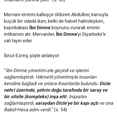
Mervani emirini kalleşçe öldüren Abdülber, karısıyla
küçük bir odada iken, belki de halvet halindeyken,
kayınbabası
İbn Dimne
boynunu vurarak emirin
intikamını alır. Mervaniler,
İbn Dimne
’yi Diyarbekir’e
vali tayin eder.
İbnul-Ezreq, şöyle anlatıyor:
“
İbn Dimne yönetimi ele geçirdi ve işlerini
sağlamlaştırdı. Hikmetli yönetimiyle insanları
kendine bağladı ve onlara ihsanlarda bulundu.
Dicle
nehri üzerinde, şehrin doğu tarafında bir saray ve
bir silsile (kompleks) inşa etti
. İnşaatını
sağlamlaştırdı,
saraydan Dicle’ye bir kapı açtı
ve ona
Babül-Hava adını verdi.
” (s. 54)