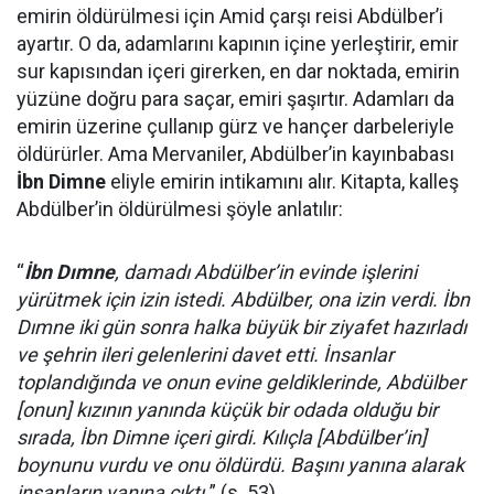
emirin öldürülmesi için Amid çarşı reisi Abdülber’i
ayartır. O da, adamlarını kapının içine yerleştirir, emir
sur kapısından içeri girerken, en dar noktada, emirin
yüzüne doğru para saçar, emiri şaşırtır. Adamları da
emirin üzerine çullanıp gürz ve hançer darbeleriyle
öldürürler. Ama Mervaniler, Abdülber’in kayınbabası
İbn Dimne
eliyle emirin intikamını alır. Kitapta, kalleş
Abdülber’in öldürülmesi şöyle anlatılır:
“
İbn Dımne
, damadı Abdülber’in evinde işlerini
yürütmek için izin istedi. Abdülber, ona izin verdi. İbn
Dımne iki gün sonra halka büyük bir ziyafet hazırladı
ve şehrin ileri gelenlerini davet etti. İnsanlar
toplandığında ve onun evine geldiklerinde, Abdülber
[onun] kızının yanında küçük bir odada olduğu bir
sırada, İbn Dimne içeri girdi. Kılıçla [Abdülber’in]
boynunu vurdu ve onu öldürdü. Başını yanına alarak
insanların yanına çıktı.
” (s. 53)