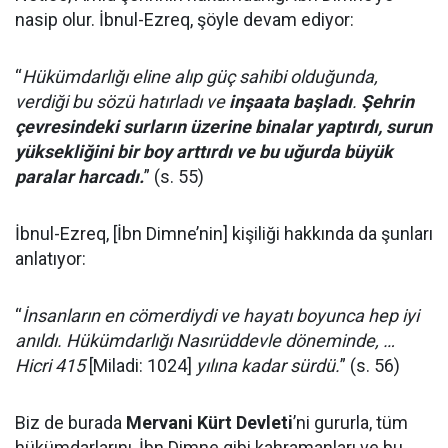
nasip olur. İbnul-Ezreq, şöyle devam ediyor:
“
Hükümdarlığı eline alıp güç sahibi olduğunda,
verdiği bu sözü hatırladı ve
inşaata başladı
.
Şehrin
çevresindeki surların üzerine binalar yaptırdı, surun
yüksekliğini bir boy arttırdı ve bu uğurda büyük
paralar harcadı.
” (s. 55)
İbnul-Ezreq, [İbn Dimne’nin] kişiliği hakkında da şunları
anlatıyor:
“
İnsanların en cömerdiydi ve hayatı boyunca hep iyi
anıldı. Hükümdarlığı Nasırüddevle döneminde, …
Hicri 415
[Miladi: 1024]
yılına kadar sürdü.
” (s. 56)
Biz de burada
Mervani Kürt Devleti
’ni gururla, tüm
hükümdarlarını, İbn Dimne gibi kahramanları ve bu