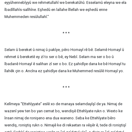
eyyûhennebîyyû we rehmetullahî we berekatûhû. Esselamû eleyna we ela
îbadîllahîs-salîhîne. Eşhedû en laîlahe îllellah we eşhedû enne
Muhemmeden resûlullahî.”
* * *
Selam û bereket û nimaj û pakîye, pêro Homayî rê bê. Selamê Homayî û
rehmet û bereketê ey zî to ser o bê, ey Nebî. Selam ma ser o bo û
îbadanê Homayî ê salihan zî ser o bo. Ez şahidîye dana ke bê Homayî tu
îlahêk çin o. Ancîna ez şahidîye dana ke Muhemmed resûlê Homayî yo.
* * *
Kelîmeya “Ettehîyyate” eslê xo de manaya selamdayîşî de ya. Nimaj de
wazenî yew ten bo yan cemat bo, wendişê Ettehîyate rukn o. Wexto ke
însan nimaj de ronişeno ena dua waneno. Seba ke Ettehîyate bêro
wendiş, roniştiş rukn o. Nimajê ke di rekaetan ra vêşêr ê, tede di roniştişî