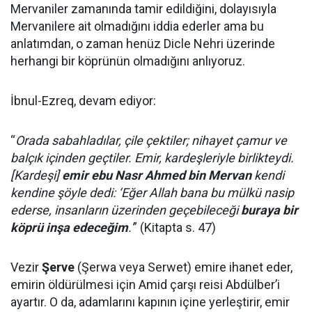
Mervaniler zamanında tamir edildiğini, dolayısıyla
Mervanilere ait olmadığını iddia ederler ama bu
anlatımdan, o zaman henüz Dicle Nehri üzerinde
herhangi bir köprünün olmadığını anlıyoruz.
İbnul-Ezreq, devam ediyor:
“
Orada sabahladılar, çile çektiler; nihayet çamur ve
balçık içinden geçtiler. Emir, kardeşleriyle birlikteydi.
[Kardeşi]
emir ebu Nasr Ahmed bin Mervan
kendi
kendine şöyle dedi: ‘Eğer Allah bana bu mülkü nasip
ederse, insanların üzerinden geçebileceği
buraya bir
köprü inşa edeceğim
.'
” (Kitapta s. 47)
Vezir
Şerve
(Şerwa veya Serwet) emire ihanet eder,
emirin öldürülmesi için Amid çarşı reisi Abdülber’i
ayartır. O da, adamlarını kapının içine yerleştirir, emir