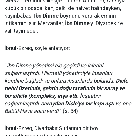
Mervani emirini kalleşçe öldüren Abdülber, karısıyla
küçük bir odada iken, belki de halvet halindeyken,
kayınbabası
İbn Dimne
boynunu vurarak emirin
intikamını alır. Mervaniler,
İbn Dimne
’yi Diyarbekir’e
vali tayin eder.
İbnul-Ezreq, şöyle anlatıyor:
“
İbn Dimne yönetimi ele geçirdi ve işlerini
sağlamlaştırdı. Hikmetli yönetimiyle insanları
kendine bağladı ve onlara ihsanlarda bulundu.
Dicle
nehri üzerinde, şehrin doğu tarafında bir saray ve
bir silsile (kompleks) inşa etti
. İnşaatını
sağlamlaştırdı,
saraydan Dicle’ye bir kapı açtı
ve ona
Babül-Hava adını verdi.
” (s. 54)
İbnul-Ezreq, Diyarbakır Surlarının bir boy
yükseltilmesini de şöyle anlatır: