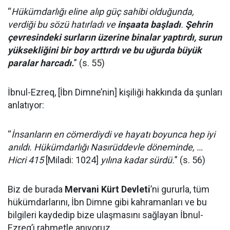
“
Hükümdarlığı eline alıp güç sahibi olduğunda,
verdiği bu sözü hatırladı ve
inşaata başladı
.
Şehrin
çevresindeki surların üzerine binalar yaptırdı, surun
yüksekliğini bir boy arttırdı ve bu uğurda büyük
paralar harcadı.
” (s. 55)
İbnul-Ezreq, [İbn Dimne’nin] kişiliği hakkında da şunları
anlatıyor:
“
İnsanların en cömerdiydi ve hayatı boyunca hep iyi
anıldı. Hükümdarlığı Nasırüddevle döneminde, …
Hicri 415
[Miladi: 1024]
yılına kadar sürdü.
” (s. 56)
Biz de burada
Mervani Kürt Devleti
’ni gururla, tüm
hükümdarlarını, İbn Dimne gibi kahramanları ve bu
bilgileri kaydedip bize ulaşmasını sağlayan İbnul-
Ezreq’i rahmetle anıyoruz.