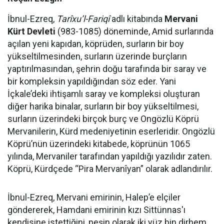
İbnul-Ezreq,
Tarîxu’l-Fariqî
adlı kitabında
Mervani
Kürt Devleti
(983-1085) döneminde, Amid surlarında
açılan yeni kapıdan, köprüden, surların bir boy
yükseltilmesinden, surların üzerinde burçların
yaptırılmasından, şehrin doğu tarafında bir saray ve
bir kompleksin yapıldığından söz eder. Yani
İçkale’deki ihtişamlı saray ve kompleksi oluşturan
diğer harika binalar, surların bir boy yükseltilmesi,
surların üzerindeki birçok burç ve Ongözlü Köprü
Mervanilerin, Kürd medeniyetinin eserleridir. Ongözlü
Köprü’nün üzerindeki kitabede, köprünün 1065
yılında, Mervaniler tarafından yapıldığı yazılıdır zaten.
Köprü, Kürdçede “Pira Mervanîyan” olarak adlandırılır.
İbnul-Ezreq, Mervani emirinin, Halep’e elçiler
göndererek, Hamdani emirinin kızı Sittünnas'ı
kendisine istettiğini, peşin olarak iki yüz bin dirhem