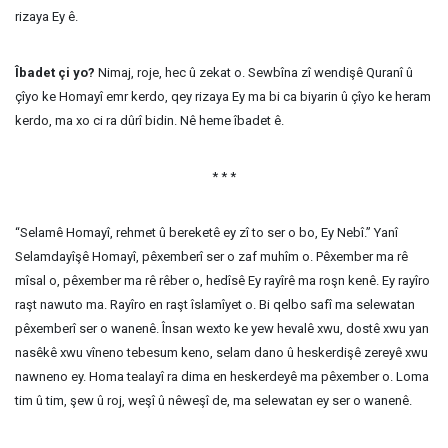
rizaya Ey ê.
Îbadet çi yo?
Nimaj, roje, hec û zekat o. Sewbîna zî wendişê Quranî û
çîyo ke Homayî emr kerdo, qey rizaya Ey ma bi ca biyarin û çîyo ke heram
kerdo, ma xo ci ra dûrî bidin. Nê heme îbadet ê.
* * *
“Selamê Homayî, rehmet û bereketê ey zî to ser o bo, Ey Nebî.” Yanî
Selamdayîşê Homayî, pêxemberî ser o zaf muhîm o. Pêxember ma rê
mîsal o, pêxember ma rê rêber o, hedîsê Ey rayîrê ma roşn kenê. Ey rayîro
raşt nawuto ma. Rayîro en raşt îslamîyet o. Bi qelbo safî ma selewatan
pêxemberî ser o wanenê. Însan wexto ke yew hevalê xwu, dostê xwu yan
nasêkê xwu vîneno tebesum keno, selam dano û heskerdişê zereyê xwu
nawneno ey. Homa tealayî ra dima en heskerdeyê ma pêxember o. Loma
tim û tim, şew û roj, weşî û nêweşî de, ma selewatan ey ser o wanenê.