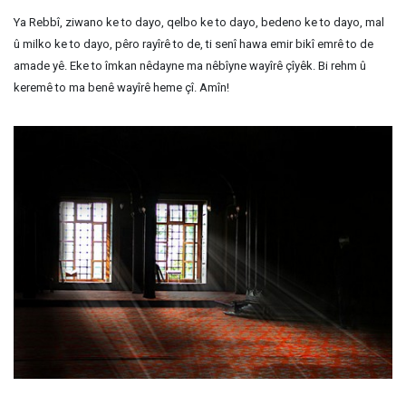
Ya Rebbî, ziwano ke to dayo, qelbo ke to dayo, bedeno ke to dayo, mal
û milko ke to dayo, pêro rayîrê to de, ti senî hawa emir bikî emrê to de
amade yê. Eke to îmkan nêdayne ma nêbîyne wayîrê çîyêk. Bi rehm û
keremê to ma benê wayîrê heme çî. Amîn!