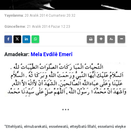
Yayınlanma:
20 Aralık 2014 Cumartesi 20:32
Güncelleme:
21 Aralık 2014 Pazar 12:23
Amadekar:
Mela Evdilê Emerî
* * *
“Ettehîyatû, elmubarekatû, esselewatû, etteyîbatû lîllahî, esselamû eleyke