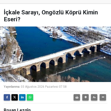
İçkale Sarayı, Ongözlü Köprü Kimin
Eseri?
Yayınlanma:
03 Ağustos 2026 Pazartesi 07:58
Roşan Lezgîn