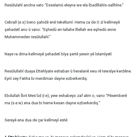
Resûlulahî ancîna vato “Esselamû eleyna we ela îbadîllahîs-salîhîne.”
Cebraîl (e.s) beno şahidê enê tekellumî. Hema ca de O zî kelîmeyê
şehadetî ano û vano: “Eşhedû en-laîlahe îllellah we eşhedû enne
Muhemmeden resûlullahî.”
Naye ra dima kelîmeyê şehadetî bîya şertê yewin yê îslamîyetî.
Resûlullahî duaya Ettehîyate eshaban û hevalanê xwu rê tewsîye kerdêne.
Eynî zey Fatiha bi merdiman dayne ezberkerdiş.
Ebdullah Îbnî Mes’ûd (r.e), yew eshabeyo zaf alim o, vano “Pêxemberê
ma (s.e.w) ena dua bi heme kesan dayne ezberkerdiş.”
Sereyê ena dua de çar kelîmeyî estê: