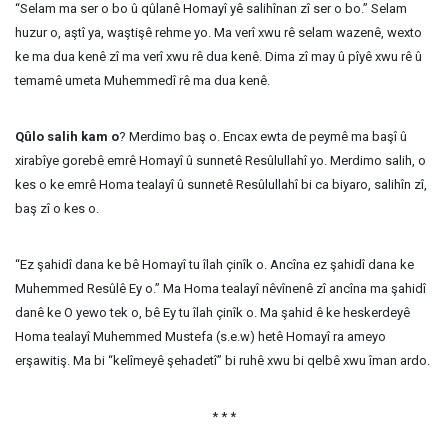
“Selam ma ser o bo û qûlanê Homayî yê salihînan zî ser o bo.” Selam
huzur o, aştî ya, waştişê rehme yo. Ma verî xwu rê selam wazenê, wexto
ke ma dua kenê zî ma verî xwu rê dua kenê. Dima zî may û pîyê xwu rê û
temamê umeta Muhemmedî rê ma dua kenê.
Qûlo salih kam o
? Merdimo baş o. Encax ewta de peymê ma başî û
xirabîye gorebê emrê Homayî û sunnetê Resûlullahî yo. Merdimo salih, o
kes o ke emrê Homa tealayî û sunnetê Resûlullahî bi ca biyaro, salihîn zî,
baş zî o kes o.
“Ez şahidî dana ke bê Homayî tu îlah çinîk o. Ancîna ez şahidî dana ke
Muhemmed Resûlê Ey o.” Ma Homa tealayî nêvînenê zî ancîna ma şahidî
danê ke O yewo tek o, bê Ey tu îlah çinîk o. Ma şahid ê ke heskerdeyê
Homa tealayî Muhemmed Mustefa (s.e.w) hetê Homayî ra ameyo
erşawitiş. Ma bi “kelîmeyê şehadetî” bi ruhê xwu bi qelbê xwu îman ardo.
* * *