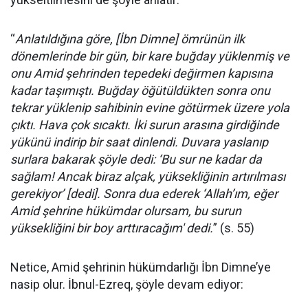
“
Anlatıldığına göre, [İbn Dimne] ömrünün ilk
dönemlerinde bir gün, bir kare buğday yüklenmiş ve
onu Amid şehrinden tepedeki değirmen kapısına
kadar taşımıştı. Buğday öğütüldükten sonra onu
tekrar yüklenip sahibinin evine götürmek üzere yola
çıktı. Hava çok sıcaktı. İki surun arasına girdiğinde
yükünü indirip bir saat dinlendi. Duvara yaslanıp
surlara bakarak şöyle dedi: ‘Bu sur ne kadar da
sağlam! Ancak biraz alçak, yüksekliğinin artırılması
gerekiyor’ [dedi]. Sonra dua ederek ‘Allah’ım, eğer
Amid şehrine hükümdar olursam, bu surun
yüksekliğini bir boy arttıracağım' dedi.
” (s. 55)
Netice, Amid şehrinin hükümdarlığı İbn Dimne’ye
nasip olur. İbnul-Ezreq, şöyle devam ediyor: