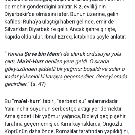
de mehir gönderdiğini anlatır. Kız, evliliğinin
Diyarbekir’de olmasını ister. Bunun üzerine, gelin
kafilesi Ruha’ya ulaştığı haberi gelince, emir de
Silvan’dan Diyarbekir’e gelir. Ancak şehre girişte,
kapıda öldürülür. İbnul-Ezreq, kitabında şöyle anlatır:
“
Yanına
Şirve bin Mem
’i de alarak ordusuyla yola
çıktı.
Ma’el-Hurr
denilen yere geldi. O sırada
gökyüzünden şiddetli bir yağmur boşaldı ve sular o
kadar yükseldi ki karşıya geçemediler. Geceyi orada
geçirdiler.
” (s. 47)
Bu “
ma’el-hurr
” tabiri, “serbest su” anlamındadır.
Yani, nehir suyunun serbestçe aktığı yer demektir.
Ama şiddetli bir yağmur yağınca, Dicle’yi geçip şehir
tarafına geçememişler. Kimi kaynaklarda, Ongözlü
Köprünün daha önce, Romalılar tarafından yapıldığını,