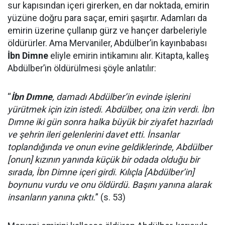
sur kapısından içeri girerken, en dar noktada, emirin
yüzüne doğru para saçar, emiri şaşırtır. Adamları da
emirin üzerine çullanıp gürz ve hançer darbeleriyle
öldürürler. Ama Mervaniler, Abdülber’in kayınbabası
İbn Dimne
eliyle emirin intikamını alır. Kitapta, kalleş
Abdülber’in öldürülmesi şöyle anlatılır:
“
İbn Dımne
, damadı Abdülber’in evinde işlerini
yürütmek için izin istedi. Abdülber, ona izin verdi. İbn
Dımne iki gün sonra halka büyük bir ziyafet hazırladı
ve şehrin ileri gelenlerini davet etti. İnsanlar
toplandığında ve onun evine geldiklerinde, Abdülber
[onun] kızının yanında küçük bir odada olduğu bir
sırada, İbn Dimne içeri girdi. Kılıçla [Abdülber’in]
boynunu vurdu ve onu öldürdü. Başını yanına alarak
insanların yanına çıktı.
” (s. 53)