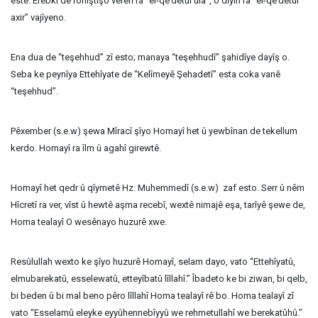
estê. Erebkî de roniştişo verên ra “el-qe’detul ula”, o diyin ra “el-qe’detul
axir” vajîyeno.
Ena dua de “teşehhud” zî esto; manaya “teşehhudî” şahidîye dayîş o.
Seba ke peynîya Ettehîyate de “Kelîmeyê Şehadetî” esta coka vanê
“teşehhud”.
Pêxember (s.e.w) şewa Mîracî şîyo Homayî het û yewbînan de tekellum
kerdo. Homayî ra îlm û agahî girewtê.
Homayî het qedr û qîymetê Hz. Muhemmedî (s.e.w) zaf esto. Serr û nêm
Hîcretî ra ver, vîst û hewtê aşma recebî, wextê nimajê eşa, tarîyê şewe de,
Homa tealayî O wesênayo huzurê xwe.
Resûlullah wexto ke şîyo huzurê Homayî, selam dayo, vato “Ettehîyatû,
elmubarekatû, esselewatû, etteyîbatû lîllahî.” Îbadeto ke bi ziwan, bi qelb,
bi beden û bi mal beno pêro lîllahî Homa tealayî rê bo. Homa tealayî zî
vato “Esselamû eleyke eyyûhennebîyyû we rehmetullahî we berekatûhû.”