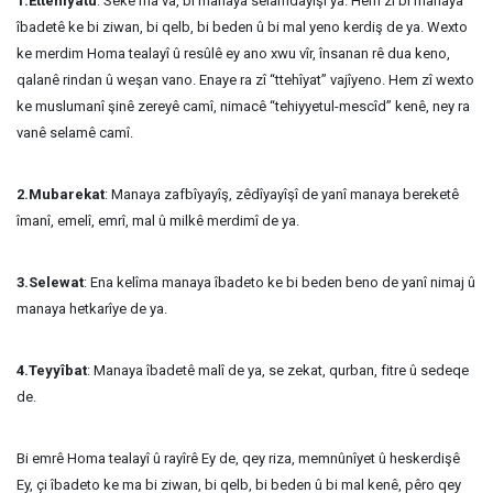
1.Ettehîyatu
: Seke ma va, bi manaya selamdayîşî ya. Hem zî bi manaya
îbadetê ke bi ziwan, bi qelb, bi beden û bi mal yeno kerdiş de ya. Wexto
ke merdim Homa tealayî û resûlê ey ano xwu vîr, însanan rê dua keno,
qalanê rindan û weşan vano. Enaye ra zî “ttehîyat” vajîyeno. Hem zî wexto
ke muslumanî şinê zereyê camî, nimacê “tehiyyetul-mescîd” kenê, ney ra
vanê selamê camî.
2.Mubarekat
: Manaya zafbîyayîş, zêdîyayîşî de yanî manaya bereketê
îmanî, emelî, emrî, mal û milkê merdimî de ya.
3.Selewat
: Ena kelîma manaya îbadeto ke bi beden beno de yanî nimaj û
manaya hetkarîye de ya.
4.Teyyîbat
: Manaya îbadetê malî de ya, se zekat, qurban, fitre û sedeqe
de.
Bi emrê Homa tealayî û rayîrê Ey de, qey riza, memnûnîyet û heskerdişê
Ey, çi îbadeto ke ma bi ziwan, bi qelb, bi beden û bi mal kenê, pêro qey