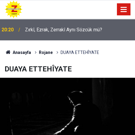
09:56
Ji Zilma Partîzanan Nimûneyeka Piçûk
Anasayfa
Rojane
DUAYA ETTEHÎYATE
DUAYA ETTEHÎYATE