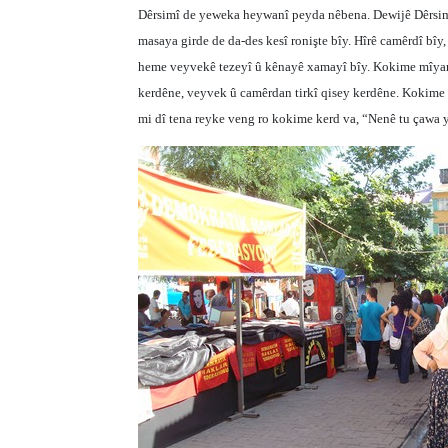
Dêrsimî de yeweka heywanî peyda nêbena. Dewijê Dêrsimî
masaya girde de da-des kesî ronişte bîy. Hîrê camêrdî bîy
heme veyvekê tezeyî û kênayê xamayî bîy. Kokime mîyan
kerdêne, veyvek û camêrdan tirkî qisey kerdêne. Kokime z
mi dî tena reyke veng ro kokime kerd va, “Nenê tu çawa 