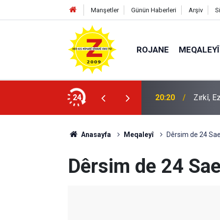
Manşetler
Günün Haberleri
Arşiv
S
ROJANE
MEQALEYÎ
oğulları
24
20:20
Zırkî, 
Anasayfa
Meqaleyî
Dêrsim de 24 Saetî
Dêrsim de 24 Saetî