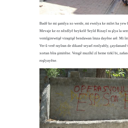
Badê ke mi şamîya xo werde, mi ewnîya ke milet ha yew ku
Mevaje ke ez nêzdîyê heykelê Seyîd Rizayî ra şîya la sem
vernîgirewtişê viraştişê bendawan îmza dayêne arê. Mi îmz
Ver û verê rayîran de dikanê seyarî ronîyabîy, çaydananê
xortan bîra şimitêne. Vengê muzîkî zî heme tirkî bi, za
roşîyayêne.