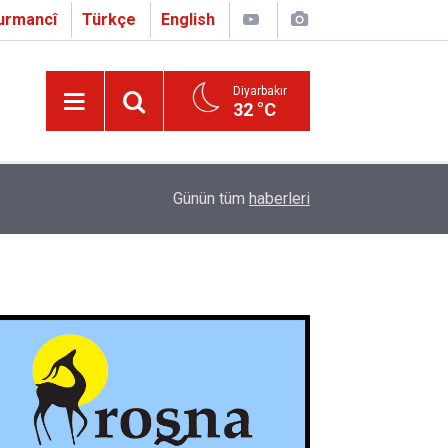
urmancî
Türkçe
English
Diyarbakır
32 °C
09:56
Ji Zilma Partîzanan Nimûneyeka Piçûk
Günün tüm
haberleri