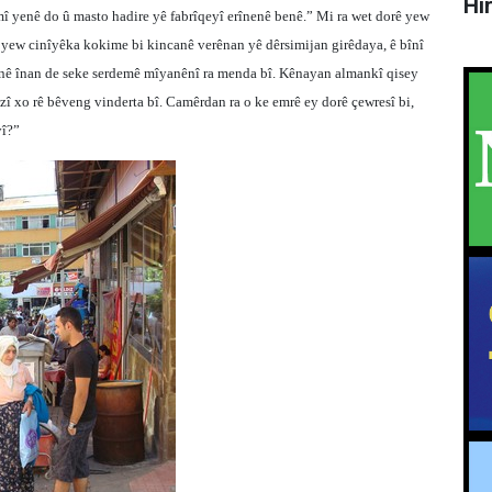
Hî
 yenê do û masto hadire yê fabrîqeyî erînenê benê.” Mi ra wet dorê yew
, yew cinîyêka kokime bi kincanê verênan yê dêrsimijan girêdaya, ê bînî
ê înan de seke serdemê mîyanênî ra menda bî. Kênayan almankî qisey
î xo rê bêveng vinderta bî. Camêrdan ra o ke emrê ey dorê çewresî bi,
yî?”