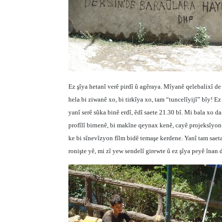
Ez şîya hetanî verê pirdî û agêraya. Mîyanê qelebalixî de
hela bi ziwanê xo, bi tirkîya xo, tam “tuncelîyijî” bîy! E
yanî serê sûka binê erdî, êdî saete 21.30 bî. Mi bala xo 
profîlî birnenê, bi makîne qeynax kenê, cayê projeksîyon
ke bi sînevîzyon fîlm bidê temaşe kerdene. Yanî tam saet
ronişte yê, mi zî yew sendelî girewte û ez şîya peyê înan d