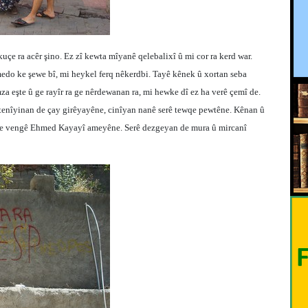
çe ra acêr şino. Ez zî kewta mîyanê qelebalixî û mi cor ra kerd war.
edo ke şewe bî, mi heykel ferq nêkerdbi. Tayê kênek û xortan seba
a eşte û ge rayîr ra ge nêrdewanan ra, mi hewke dî ez ha verê çemî de.
 tenîyinan de çay girêyayêne, cinîyan nanê serê tewqe pewtêne. Kênan û
fane vengê Ehmed Kayayî ameyêne. Serê dezgeyan de mura û mircanî