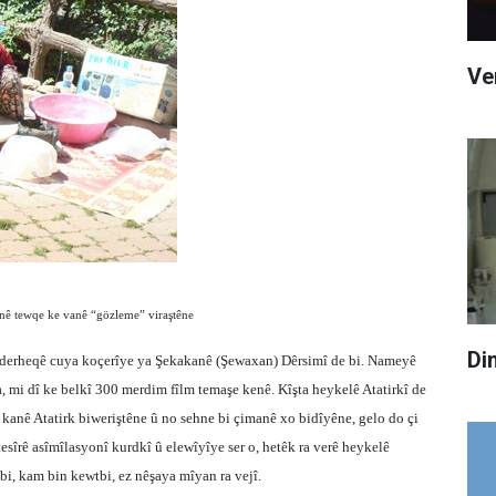
Ve
nê tewqe ke vanê “gözleme” viraştêne
Di
, derheqê cuya koçerîye ya Şekakanê (Şewaxan) Dêrsimî de bi. Nameyê
 mi dî ke belkî 300 merdim fîlm temaşe kenê. Kîşta heykelê Atatirkî de
 kanê Atatirk biweriştêne û no sehne bi çimanê xo bidîyêne, gelo do çi
esîrê asîmîlasyonî kurdkî û elewîyîye ser o, hetêk ra verê heykelê
i, kam bin kewtbi, ez nêşaya mîyan ra vejî.