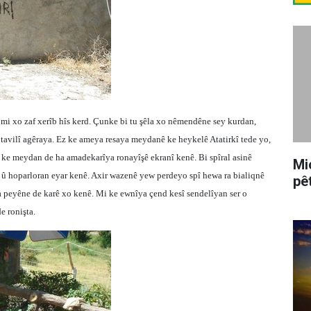
 mi xo zaf xerîb hîs kerd. Çunke bi tu şêla xo nêmendêne sey kurdan,
z tavilî agêraya. Ez ke ameya resaya meydanê ke heykelê Atatirkî tede yo,
da ke meydan de ha amadekarîya ronayîşê ekranî kenê. Bi spîral asinê
Mi
 û hoparloran eyar kenê. Axir wazenê yew perdeyo spî hewa ra bialiqnê
pê
a peyêne de karê xo kenê. Mi ke ewnîya çend kesî sendelîyan ser o
e ronişta.