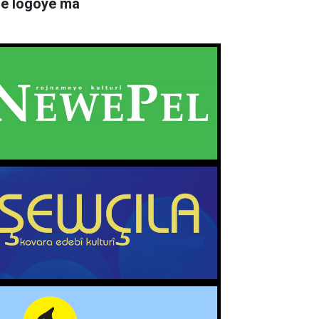
rê logoyê ma