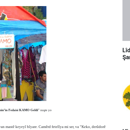
Lî
Şa
nin’in Fedaisi KAMO Geldi
” nuşte yo
yan mastê keyeyî bîyare. Camêrd fetelîya mi ser, va “Keko, derûdorê