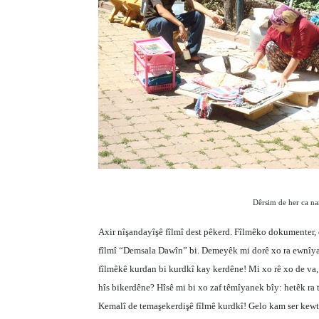
Dêrsim de her ca na
Axir nîşandayîşê fîlmî dest pêkerd. Fîlmêko dokumenter
fîlmî “Demsala Dawîn” bi. Demeyêk mi dorê xo ra ewnîya,
fîlmêkê kurdan bi kurdkî kay kerdêne! Mi xo rê xo de va,
hîs bikerdêne? Hîsê mi bi xo zaf têmîyanek bîy: hetêk ra t
Kemalî de temaşekerdişê fîlmê kurdkî! Gelo kam ser kewtb