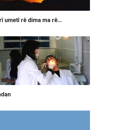
rî umetî rê dima ma rê…
ndan