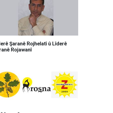
derê Şaranê Rojhelatî û Lîderê
ranê Rojawanî