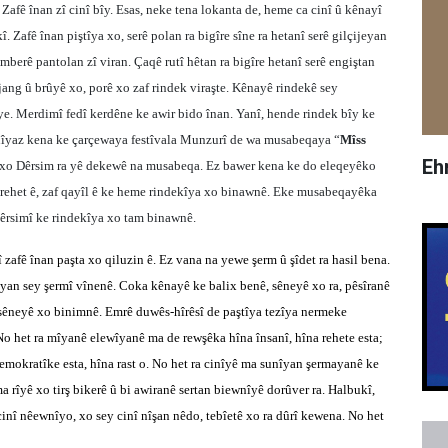
 Zafê înan zî cinî bîy. Esas, neke tena lokanta de, heme ca cinî û kênayî
 Zafê înan piştîya xo, serê polan ra bigîre sîne ra hetanî serê gilçijeyan
mberê pantolan zî viran. Çaqê rutî hêtan ra bigîre hetanî serê engiştan
ang û brûyê xo, porê xo zaf rindek viraşte. Kênayê rindekê sey
 Merdimî fedî kerdêne ke awir bido înan. Yanî, hende rindek bîy ke
nîyaz kena ke çarçewaya festîvala Munzurî de wa musabeqaya “
Mîss
Eh
slê xo Dêrsim ra yê dekewê na musabeqa. Ez bawer kena ke do eleqeyêko
f rehet ê, zaf qayîl ê ke heme rindekîya xo binawnê. Eke musabeqayêka
êrsimî ke rindekîya xo tam binawnê.
zafê înan paşta xo qiluzin ê. Ez vana na yewe şerm û şîdet ra hasil bena.
îyan sey şermî vînenê. Coka kênayê ke balix benê, sêneyê xo ra, pêsîranê
 sêneyê xo binimnê. Emrê duwês-hîrêsî de paştîya tezîya nermeke
 het ra mîyanê elewîyanê ma de rewşêka hîna însanî, hîna rehete esta;
mokratîke esta, hîna rast o. No het ra cinîyê ma sunîyan şermayanê ke
rîyê xo tirş bikerê û bi awiranê sertan biewnîyê dorûver ra. Halbukî,
cinî nêewnîyo, xo sey cinî nîşan nêdo, tebîetê xo ra dûrî kewena. No het