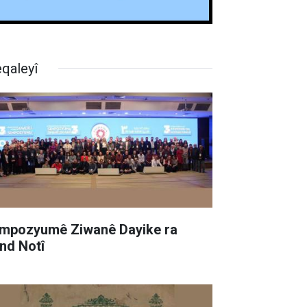
qaleyî
mpozyumê Ziwanê Dayike ra
nd Notî