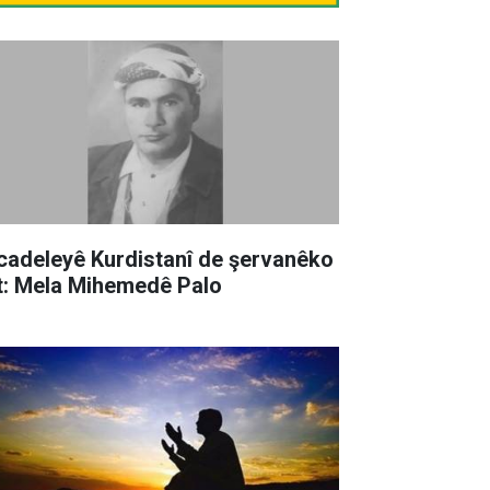
cadeleyê Kurdistanî de şervanêko
t: Mela Mihemedê Palo