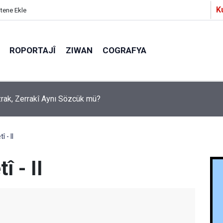
K
itene Ekle
ROPORTAJÎ
ZIWAN
COGRAFYA
Ezrak, Zerrakî Aynı Sözcük mü?
 - II
 - II