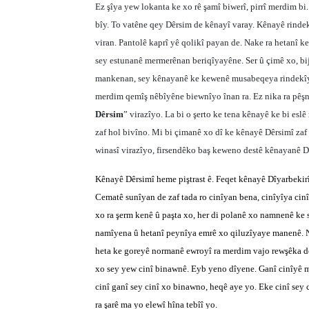
Ez şîya yew lokanta ke xo rê şamî biwerî, pirrî merdim bi.
bîy. To vatêne qey Dêrsim de kênayî varay. Kênayê rindekî.
viran. Pantolê kaprî yê qolikî payan de. Nake ra hetanî ke
sey estunanê mermerênan beriqîyayêne. Ser û çimê xo, bij
mankenan, sey kênayanê ke kewenê musabeqeya rindekîye.
merdim qemîş nêbîyêne biewnîyo înan ra. Ez nika ra pêş
Dêrsim
” virazîyo. La bi o şerto ke tena kênayê ke bi e
zaf hol bivîno. Mi bi çimanê xo dî ke kênayê Dêrsimî za
winasî virazîyo, firsendêko baş keweno destê kênayanê D
Kênayê Dêrsimî heme piştrast ê. Feqet kênayê Dîyarbekirî 
Cematê sunîyan de zaf tada ro cinîyan bena, cinîyîya cin
xo ra şerm kenê û paşta xo, her di polanê xo namnenê ke
namîyena û hetanî peynîya emrê xo qiluzîyaye manenê. No
heta ke goreyê normanê ewroyî ra merdim vajo rewşêka de
xo sey yew cinî binawnê. Eyb yeno dîyene. Ganî cinîyê ma 
cinî ganî sey cinî xo binawno, heqê aye yo. Eke cinî sey 
ra şarê ma yo elewî hîna tebîî yo.