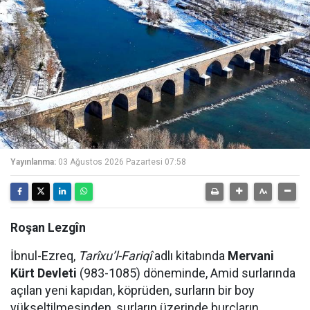
Yayınlanma:
03 Ağustos 2026 Pazartesi 07:58
Roşan Lezgîn
İbnul-Ezreq,
Tarîxu’l-Fariqî
adlı kitabında
Mervani
Kürt Devleti
(983-1085) döneminde, Amid surlarında
açılan yeni kapıdan, köprüden, surların bir boy
yükseltilmesinden, surların üzerinde burçların