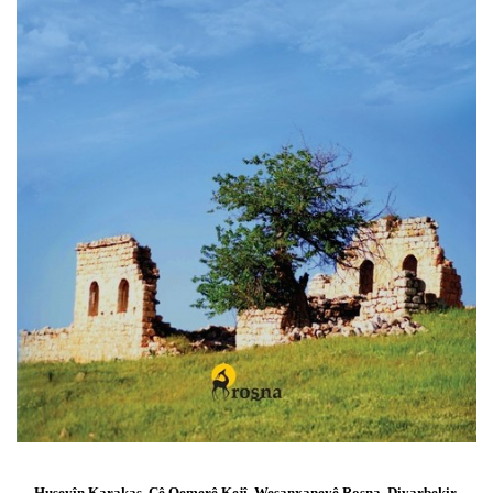
Huseyîn Karakaş, Çê Qemerê Kejî, Weşanxaneyê Roşna, Diyarbekir,