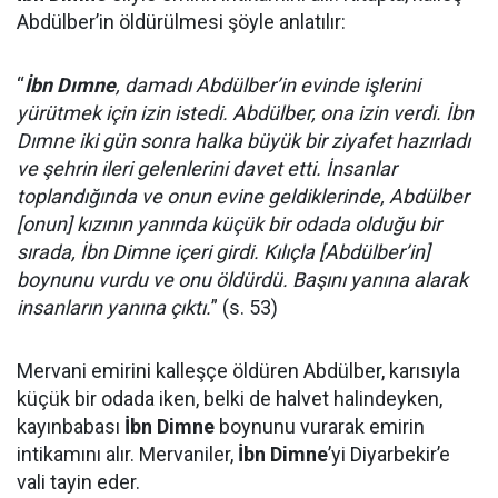
Abdülber’in öldürülmesi şöyle anlatılır:
“
İbn Dımne
, damadı Abdülber’in evinde işlerini
yürütmek için izin istedi. Abdülber, ona izin verdi. İbn
Dımne iki gün sonra halka büyük bir ziyafet hazırladı
ve şehrin ileri gelenlerini davet etti. İnsanlar
toplandığında ve onun evine geldiklerinde, Abdülber
[onun] kızının yanında küçük bir odada olduğu bir
sırada, İbn Dimne içeri girdi. Kılıçla [Abdülber’in]
boynunu vurdu ve onu öldürdü. Başını yanına alarak
insanların yanına çıktı.
” (s. 53)
Mervani emirini kalleşçe öldüren Abdülber, karısıyla
küçük bir odada iken, belki de halvet halindeyken,
kayınbabası
İbn Dimne
boynunu vurarak emirin
intikamını alır. Mervaniler,
İbn Dimne
’yi Diyarbekir’e
vali tayin eder.