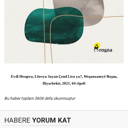
Evdî Hesqera, Lîtreya Sayan Çend Lîra ya?, Weşanxaneyê Roşna,
Diyarbekir, 2021, 64 rîpelî
Bu haber toplam 3606 defa okunmuştur
HABERE
YORUM KAT