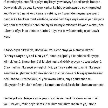
rê mintîqeyê Qerebêlî ra cûya trajîke ya yew keyeyê edetî kerda babete.
Dewro klasîk de yew keyeyo karker ke hêgayanê xwu de sey morceleyî
xebitîyayne û nanê xwu kerra ra vetêne, eynî wext de meymanperwer û
nandar ke her kesî mird kerdêne, labelê hem tayê xûyê wuşkî yê dewijane
ver, hem zî terteleyî û hereketê siyasî ke biyîê miseletê koyanê welatî, senî
teber ra cûya înan serûbin kerda û keye ver bi wêrankerdiş şiyo teswîr
keno.
Kitabo diyin hîkaye yê, dosyaya Evdî Hesqerayî ya. Nameyê kitabî
“
Lîtreya Sayan Çend Lîra ya
?”, kitab 64 rîpelî yo û tede 25 hîkayeyê
kilmekî estê. Emser benê di kitabê nuştoxî yê hîkayeyan ke weşanîyenê.
Çiyo muhîm hîkayeyê ey teqlîdî nîyê, yanî sey zafê nuştoxanê hîkayeyan
sewbîna nuştoxan teqlîd nêkeno yan zî cûya dewe ra hîkayeyanê haziran
nênusneno. Bi terzê xwu, bi yew awiro kirîtîk, cûya şaristanan ra,
hîkayeyanê kilmekan mûneno ke merdim vîstikêk de bi tebesum waneno.
Derheqê Evdî Hesqerayî de yew çiyo bîn ke merdimî zerrweş keno eno
yo. O bi xwu, mintîqeyê Semsûrî ra kurdanê kurmancan ra yo, labelê