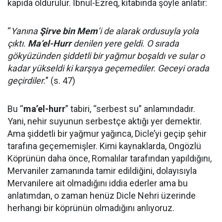
kapıda öldürülür. İbnul-Ezreq, kitabında şöyle anlatır:
“
Yanına
Şirve bin Mem
’i de alarak ordusuyla yola
çıktı.
Ma’el-Hurr
denilen yere geldi. O sırada
gökyüzünden şiddetli bir yağmur boşaldı ve sular o
kadar yükseldi ki karşıya geçemediler. Geceyi orada
geçirdiler.
” (s. 47)
Bu “
ma’el-hurr
” tabiri, “serbest su” anlamındadır.
Yani, nehir suyunun serbestçe aktığı yer demektir.
Ama şiddetli bir yağmur yağınca, Dicle’yi geçip şehir
tarafına geçememişler. Kimi kaynaklarda, Ongözlü
Köprünün daha önce, Romalılar tarafından yapıldığını,
Mervaniler zamanında tamir edildiğini, dolayısıyla
Mervanilere ait olmadığını iddia ederler ama bu
anlatımdan, o zaman henüz Dicle Nehri üzerinde
herhangi bir köprünün olmadığını anlıyoruz.