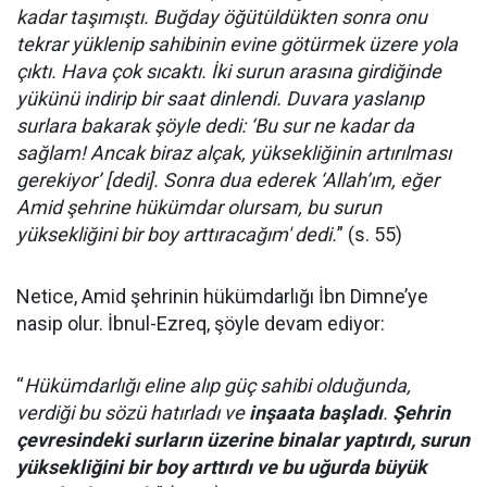
kadar taşımıştı. Buğday öğütüldükten sonra onu
tekrar yüklenip sahibinin evine götürmek üzere yola
çıktı. Hava çok sıcaktı. İki surun arasına girdiğinde
yükünü indirip bir saat dinlendi. Duvara yaslanıp
surlara bakarak şöyle dedi: ‘Bu sur ne kadar da
sağlam! Ancak biraz alçak, yüksekliğinin artırılması
gerekiyor’ [dedi]. Sonra dua ederek ‘Allah’ım, eğer
Amid şehrine hükümdar olursam, bu surun
yüksekliğini bir boy arttıracağım' dedi.
” (s. 55)
Netice, Amid şehrinin hükümdarlığı İbn Dimne’ye
nasip olur. İbnul-Ezreq, şöyle devam ediyor:
“
Hükümdarlığı eline alıp güç sahibi olduğunda,
verdiği bu sözü hatırladı ve
inşaata başladı
.
Şehrin
çevresindeki surların üzerine binalar yaptırdı, surun
yüksekliğini bir boy arttırdı ve bu uğurda büyük