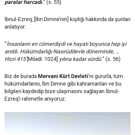
paralar harcadı.
” (s. 55)
İbnul-Ezreq, [İbn Dimne’nin] kişiliği hakkında da şunları
anlatıyor:
“
İnsanların en cömerdiydi ve hayatı boyunca hep iyi
anıldı. Hükümdarlığı Nasırüddevle döneminde, …
Hicri 415
[Miladi: 1024]
yılına kadar sürdü.
” (s. 56)
Biz de burada
Mervani Kürt Devleti
’ni gururla, tüm
hükümdarlarını, İbn Dimne gibi kahramanları ve bu
bilgileri kaydedip bize ulaşmasını sağlayan İbnul-
Ezreq’i rahmetle anıyoruz.