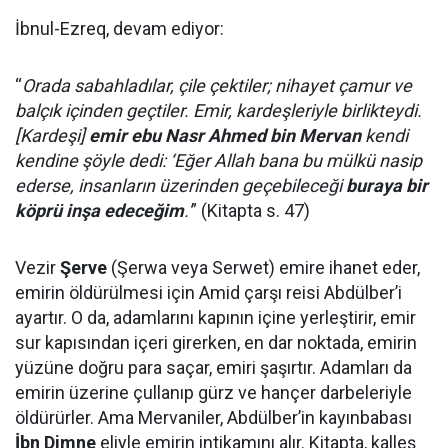
İbnul-Ezreq, devam ediyor:
“
Orada sabahladılar, çile çektiler; nihayet çamur ve
balçık içinden geçtiler. Emir, kardeşleriyle birlikteydi.
[Kardeşi]
emir ebu Nasr Ahmed bin Mervan
kendi
kendine şöyle dedi: ‘Eğer Allah bana bu mülkü nasip
ederse, insanların üzerinden geçebileceği
buraya bir
köprü inşa edeceğim
.'
” (Kitapta s. 47)
Vezir
Şerve
(Şerwa veya Serwet) emire ihanet eder,
emirin öldürülmesi için Amid çarşı reisi Abdülber’i
ayartır. O da, adamlarını kapının içine yerleştirir, emir
sur kapısından içeri girerken, en dar noktada, emirin
yüzüne doğru para saçar, emiri şaşırtır. Adamları da
emirin üzerine çullanıp gürz ve hançer darbeleriyle
öldürürler. Ama Mervaniler, Abdülber’in kayınbabası
İbn Dimne
eliyle emirin intikamını alır. Kitapta, kalleş