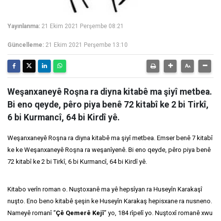
Yayınlanma:
21 Ekim 2021 Perşembe 08:21
Güncelleme:
21 Ekim 2021 Perşembe 13:10
Weşanxaneyê Roşna ra diyna kitabê ma şiyî metbea.
Bi eno qeyde, pêro piya benê 72 kitabî ke 2 bi Tirkî,
6 bi Kurmancî, 64 bi Kirdî yê.
Weşanxaneyê Roşna ra diyna kitabê ma şiyî metbea. Emser benê 7 kitabî
ke ke Weşanxaneyê Roşna ra weşanîyenê. Bi eno qeyde, pêro piya benê
72 kitabî ke 2 bi Tirkî, 6 bi Kurmancî, 64 bi Kirdî yê.
Kitabo verîn roman o. Nuştoxanê ma yê hepsîyan ra Huseyîn Karakaşî
nuşto. Eno beno kitabê şeşin ke Huseyîn Karakaş hepisxane ra nusneno.
Nameyê romanî “
Çê Qemerê Kejî
” yo, 184 rîpelî yo. Nuştoxî romanê xwu