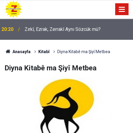
09:56
Ji Zilma Partîzanan Nimûneyeka Piçûk
Anasayfa
Kitabî
Diyna Kitabê ma Şiyî Metbea
Diyna Kitabê ma Şiyî Metbea