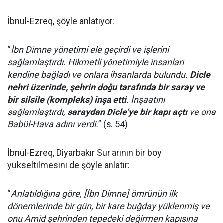
İbnul-Ezreq, şöyle anlatıyor:
“
İbn Dimne yönetimi ele geçirdi ve işlerini
sağlamlaştırdı. Hikmetli yönetimiyle insanları
kendine bağladı ve onlara ihsanlarda bulundu.
Dicle
nehri üzerinde, şehrin doğu tarafında bir saray ve
bir silsile (kompleks) inşa etti
. İnşaatını
sağlamlaştırdı,
saraydan Dicle’ye bir kapı açtı
ve ona
Babül-Hava adını verdi.
” (s. 54)
İbnul-Ezreq, Diyarbakır Surlarının bir boy
yükseltilmesini de şöyle anlatır:
“
Anlatıldığına göre, [İbn Dimne] ömrünün ilk
dönemlerinde bir gün, bir kare buğday yüklenmiş ve
onu Amid şehrinden tepedeki değirmen kapısına