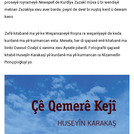
proseyê rojnameyê
Newepel
î de Kurdîya Zazakî mûsa û bi wendişê
metnan Zazakîya xwu aver berde, peynî de dest bi nuştiş kerd û dewam
keno.
Zafê kitabanê ma yê ke Weşanxaneyê Roşna ra weşanîyayê de keda
kurdanê ma yê kurmancan esta. Mesela, her di qapaxê enê kitabanê ma
birêz Dawud Özalpî û xanima xwu Aysele pêardî. Fotografê qapaxê
kitabê Huseyîn Karakaşî yê kurdanê ma yê kurmancan ra Nîzamedîn
Pirinççioğluyî yo.