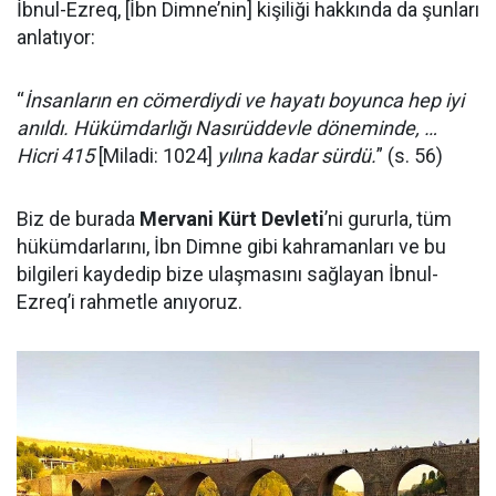
İbnul-Ezreq, [İbn Dimne’nin] kişiliği hakkında da şunları
anlatıyor:
“
İnsanların en cömerdiydi ve hayatı boyunca hep iyi
anıldı. Hükümdarlığı Nasırüddevle döneminde, …
Hicri 415
[Miladi: 1024]
yılına kadar sürdü.
” (s. 56)
Biz de burada
Mervani Kürt Devleti
’ni gururla, tüm
hükümdarlarını, İbn Dimne gibi kahramanları ve bu
bilgileri kaydedip bize ulaşmasını sağlayan İbnul-
Ezreq’i rahmetle anıyoruz.