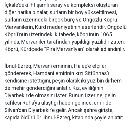
İçkale’deki ihtişamlı saray ve kompleksi oluşturan
diğer harika binalar, surların bir boy yükseltilmesi,
surların üzerindeki birçok burç ve Ongözlü Köprü
Mervanilerin, Kürd medeniyetinin eserleridir. Ongözlü
Köprü’nün üzerindeki kitabede, köprünün 1065
yılında, Mervaniler tarafından yapıldığı yazılıdır zaten.
Köprü, Kürdçede “Pira Mervanîyan” olarak adlandırılır.
İbnul-Ezreq, Mervani emirinin, Halep’e elçiler
göndererek, Hamdani emirinin kızı Sittünnas'ı
kendisine istettiğini, peşin olarak iki yüz bin dirhem
de mehir gönderdiğini anlatır. Kız, evliliğinin
Diyarbekir’de olmasını ister. Bunun üzerine, gelin
kafilesi Ruha’ya ulaştığı haberi gelince, emir de
Silvan’dan Diyarbekir’e gelir. Ancak şehre girişte,
kapıda öldürülür. İbnul-Ezreq, kitabında şöyle anlatır: