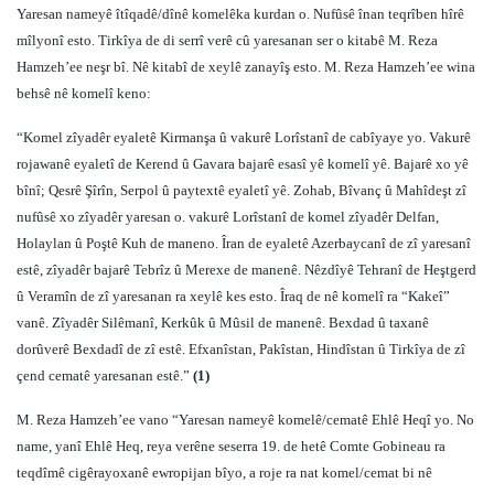
Yaresan nameyê îtîqadê/dînê komelêka kurdan o. Nufûsê înan teqrîben hîrê
mîlyonî esto. Tirkîya de di serrî verê cû yaresanan ser o kitabê M. Reza
Hamzeh’ee neşr bî. Nê kitabî de xeylê zanayîş esto. M. Reza Hamzeh’ee wina
behsê nê komelî keno:
“Komel zîyadêr eyaletê Kirmanşa û vakurê Lorîstanî de cabîyaye yo. Vakurê
rojawanê eyaletî de Kerend û Gavara bajarê esasî yê komelî yê. Bajarê xo yê
bînî; Qesrê Şîrîn, Serpol û paytextê eyaletî yê. Zohab, Bîvanç û Mahîdeşt zî
nufûsê xo zîyadêr yaresan o. vakurê Lorîstanî de komel zîyadêr Delfan,
Holaylan û Poştê Kuh de maneno. Îran de eyaletê Azerbaycanî de zî yaresanî
estê, zîyadêr bajarê Tebrîz û Merexe de manenê. Nêzdîyê Tehranî de Heştgerd
û Veramîn de zî yaresanan ra xeylê kes esto. Îraq de nê komelî ra “Kakeî”
vanê. Zîyadêr Silêmanî, Kerkûk û Mûsil de manenê. Bexdad û taxanê
dorûverê Bexdadî de zî estê. Efxanîstan, Pakîstan, Hindîstan û Tirkîya de zî
çend cematê yaresanan estê.”
(1)
M. Reza Hamzeh’ee vano “Yaresan nameyê komelê/cematê Ehlê Heqî yo. No
name, yanî Ehlê Heq, reya verêne seserra 19. de hetê Comte Gobineau ra
teqdîmê cigêrayoxanê ewropijan bîyo, a roje ra nat komel/cemat bi nê