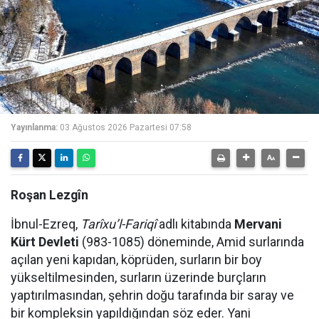
Yayınlanma:
03 Ağustos 2026 Pazartesi 07:58
Roşan Lezgîn
İbnul-Ezreq,
Tarîxu’l-Fariqî
adlı kitabında
Mervani
Kürt Devleti
(983-1085) döneminde, Amid surlarında
açılan yeni kapıdan, köprüden, surların bir boy
yükseltilmesinden, surların üzerinde burçların
yaptırılmasından, şehrin doğu tarafında bir saray ve
bir kompleksin yapıldığından söz eder. Yani