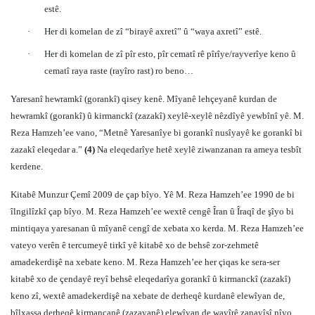
estê.
·
Her di komelan de zî “birayê axretî” û “waya axretî” estê.
·
Her di komelan de zî pîr esto, pîr cematî rê pîrîye/rayverîye keno û
cematî raya raste (rayîro rast) ro beno…
Yaresanî hewramkî (gorankî) qisey kenê. Mîyanê lehçeyanê kurdan de
hewramkî (gorankî) û kirmanckî (zazakî) xeylê-xeylê nêzdîyê yewbînî yê. M.
Reza Hamzeh’ee vano, “Metnê Yaresanîye bi gorankî nusîyayê ke gorankî bi
zazakî eleqedar a.”
(4)
Na eleqedarîye hetê xeylê ziwanzanan ra ameya tesbît
kerdene.
Kitabê Munzur Çemî 2009 de çap bîyo. Yê M. Reza Hamzeh’ee 1990 de bi
îlngilîzkî çap bîyo. M. Reza Hamzeh’ee wextê cengê Îran û Îraqî de şîyo bi
mintiqaya yaresanan û mîyanê cengî de xebata xo kerda. M. Reza Hamzeh’ee
vateyo verên ê tercumeyê tirkî yê kitabê xo de behsê zor-zehmetê
amadekerdişê na xebate keno. M. Reza Hamzeh’ee her çiqas ke sera-ser
kitabê xo de çendayê reyî behsê eleqedarîya gorankî û kirmanckî (zazakî)
keno zî, wextê amadekerdişê na xebate de derheqê kurdanê elewîyan de,
bîlxassa derheqê kirmancanê (zazayanê) elewîyan de wayîrê zanayîşî nîyo.