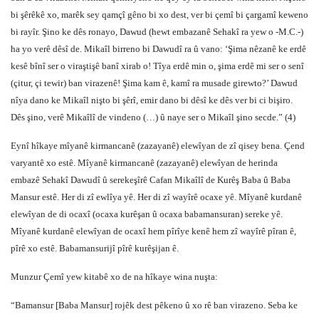
bi şêrêkê xo, marêk sey qamçî gêno bi xo dest, ver bi çemî bi çargamî keweno
bi rayîr. Şino ke dês ronayo, Dawud (hewt embazanê Sehakî ra yew o -M.C.-)
ha yo verê dêsî de. Mikaîl birreno bi Dawudî ra û vano: ‘Şima nêzanê ke erdê
kesê bînî ser o viraştişê banî xirab o! Tîya erdê min o, şima erdê mi ser o senî
(çitur, çi tewir) ban virazenê! Şima kam ê, kamî ra musade girewto?’ Dawud
nîya dano ke Mikaîl nişto bi şêrî, emir dano bi dêsî ke dês ver bi ci bişiro.
Dês şino, verê Mikaîlî de vindeno (…) û naye ser o Mikaîl şino secde.” (4)
Eynî hîkaye mîyanê kirmancanê (zazayanê) elewîyan de zî qisey bena. Çend
varyantê xo estê. Mîyanê kirmancanê (zazayanê) elewîyan de herinda
embazê Sehakî Dawudî û serekeşîrê Cafan Mikaîlî de Kurêş Baba û Baba
Mansur estê. Her di zî ewlîya yê. Her di zî wayîrê ocaxe yê. Mîyanê kurdanê
elewîyan de di ocaxî (ocaxa kurêşan û ocaxa babamansuran) sereke yê.
Mîyanê kurdanê elewîyan de ocaxî hem pîrîye kenê hem zî wayîrê pîran ê,
pîrê xo estê. Babamansurijî pîrê kurêşijan ê.
Munzur Çemî yew kitabê xo de na hîkaye wina nuşta:
“Bamansur [Baba Mansur] rojêk dest pêkeno û xo rê ban virazeno. Seba ke