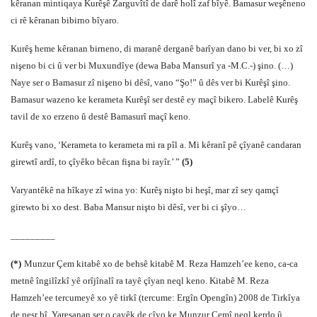
kêranan mintiqaya Kurêşê Zarguvîtî de darê holî zaf bîyê. Bamasur weşêneno
ci rê kêranan bibirno bîyaro.
Kurêş heme kêranan birneno, di maranê derganê barîyan dano bi ver, bi xo zî
nişeno bi ci û ver bi Muxundîye (dewa Baba Mansurî ya -M.C.-) şino. (…)
Naye ser o Bamasur zî nişeno bi dêsî, vano “Şo!” û dês ver bi Kurêşî şino.
Bamasur wazeno ke kerameta Kurêşî ser destê ey maçî bikero. Labelê Kurêş
tavil de xo erzeno û destê Bamasurî maçî keno.
Kurêş vano, ‘Kerameta to kerameta mi ra pîl a. Mi kêranî pê çîyanê candaran
girewtî ardî, to çîyêko bêcan fişna bi rayîr.’ ”
(5)
Varyantêkê na hîkaye zî wina yo: Kurêş nişto bi heşî, mar zî sey qamçî
girewto bi xo dest. Baba Mansur nişto bi dêsî, ver bi ci şîyo…
_________
(*)
Munzur Çem kitabê xo de behsê kitabê M. Reza Hamzeh’ee keno, ca-ca
metnê îngilîzkî yê orîjînalî ra tayê çîyan neql keno. Kitabê M. Reza
Hamzeh’ee tercumeyê xo yê tirkî (tercume: Ergîn Opengîn) 2008 de Tirkîya
de neşr bî. Yaresanan ser o cayêk de çîyo ke Munzur Çemî neql kerdo û