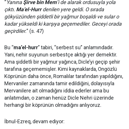
“
Yanına
Şirve bin Mem
’i de alarak ordusuyla yola
çıktı.
Ma’el-Hurr
denilen yere geldi. O sırada
gökyüzünden şiddetli bir yağmur boşaldı ve sular o
kadar yükseldi ki karşıya geçemediler. Geceyi orada
geçirdiler.
” (s. 47)
Bu “
ma’el-hurr
” tabiri, “serbest su” anlamındadır.
Yani, nehir suyunun serbestçe aktığı yer demektir.
Ama şiddetli bir yağmur yağınca, Dicle’yi geçip şehir
tarafına geçememişler. Kimi kaynaklarda, Ongözlü
Köprünün daha önce, Romalılar tarafından yapıldığını,
Mervaniler zamanında tamir edildiğini, dolayısıyla
Mervanilere ait olmadığını iddia ederler ama bu
anlatımdan, o zaman henüz Dicle Nehri üzerinde
herhangi bir köprünün olmadığını anlıyoruz.
İbnul-Ezreq, devam ediyor: