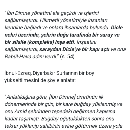
“
İbn Dimne yönetimi ele geçirdi ve işlerini
sağlamlaştırdı. Hikmetli yönetimiyle insanları
kendine bağladı ve onlara ihsanlarda bulundu.
Dicle
nehri üzerinde, şehrin doğu tarafında bir saray ve
bir silsile (kompleks) inşa etti
. İnşaatını
sağlamlaştırdı,
saraydan Dicle’ye bir kapı açtı
ve ona
Babül-Hava adını verdi.
” (s. 54)
İbnul-Ezreq, Diyarbakır Surlarının bir boy
yükseltilmesini de şöyle anlatır:
“
Anlatıldığına göre, [İbn Dimne] ömrünün ilk
dönemlerinde bir gün, bir kare buğday yüklenmiş ve
onu Amid şehrinden tepedeki değirmen kapısına
kadar taşımıştı. Buğday öğütüldükten sonra onu
tekrar yüklenip sahibinin evine götürmek üzere yola