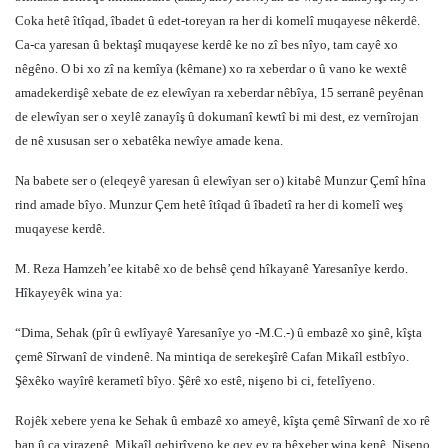
Coka hetê îtîqad, îbadet û edet-toreyan ra her di komelî muqayese nêkerdê.
Ca-ca yaresan û bektaşî muqayese kerdê ke no zî bes nîyo, tam cayê xo
nêgêno. O bi xo zî na kemîya (kêmane) xo ra xeberdar o û vano ke wextê
amadekerdişê xebate de ez elewîyan ra xeberdar nêbîya, 15 serranê peyênan
de elewîyan ser o xeylê zanayîş û dokumanî kewtî bi mi dest, ez vernîrojan
de nê xususan ser o xebatêka newîye amade kena.
Na babete ser o (eleqeyê yaresan û elewîyan ser o) kitabê Munzur Çemî hîna
rind amade bîyo. Munzur Çem hetê îtîqad û îbadetî ra her di komelî weş
muqayese kerdê.
M. Reza Hamzeh’ee kitabê xo de behsê çend hîkayanê Yaresanîye kerdo.
Hîkayeyêk wina ya:
“Dima, Sehak (pîr û ewlîyayê Yaresanîye yo -M.C.-) û embazê xo şinê, kîşta
çemê Sîrwanî de vindenê. Na mintiqa de serekeşîrê Cafan Mikaîl estbîyo.
Şêxêko wayîrê kerametî bîyo. Şêrê xo estê, nişeno bi ci, fetelîyeno.
Rojêk xebere yena ke Sehak û embazê xo ameyê, kîşta çemê Sîrwanî de xo rê
ban û ca virazenê. Mikaîl qehirîyeno ke qey ey ra bêxeber wina kenê. Nişeno