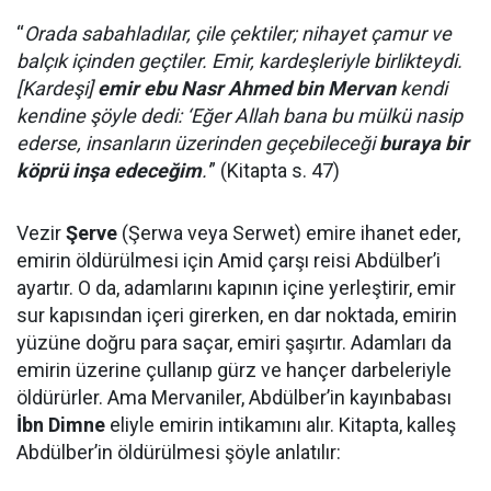
“
Orada sabahladılar, çile çektiler; nihayet çamur ve
balçık içinden geçtiler. Emir, kardeşleriyle birlikteydi.
[Kardeşi]
emir ebu Nasr Ahmed bin Mervan
kendi
kendine şöyle dedi: ‘Eğer Allah bana bu mülkü nasip
ederse, insanların üzerinden geçebileceği
buraya bir
köprü inşa edeceğim
.'
” (Kitapta s. 47)
Vezir
Şerve
(Şerwa veya Serwet) emire ihanet eder,
emirin öldürülmesi için Amid çarşı reisi Abdülber’i
ayartır. O da, adamlarını kapının içine yerleştirir, emir
sur kapısından içeri girerken, en dar noktada, emirin
yüzüne doğru para saçar, emiri şaşırtır. Adamları da
emirin üzerine çullanıp gürz ve hançer darbeleriyle
öldürürler. Ama Mervaniler, Abdülber’in kayınbabası
İbn Dimne
eliyle emirin intikamını alır. Kitapta, kalleş
Abdülber’in öldürülmesi şöyle anlatılır: