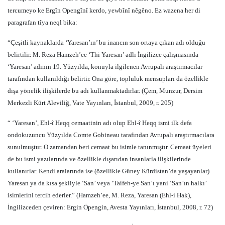
tercumeyo ke Ergîn Opengînî kerdo, yewbînî nêgêno. Ez wazena her di
paragrafan tîya neql bika:
“Çeşitli kaynaklarda ‘Yaresan’ın’ bu inancın son ortaya çıkan adı olduğu
belirtilir. M. Reza Hamzeh’ee ‘Thi Yaresan’ adlı İngilizce çalışmasında
‘Yaresan’ adının 19. Yüzyılda, konuyla ilgilenen Avrupalı araştırmacılar
tarafından kullanıldığı belirtir. Ona göre, topluluk mensupları da özellikle
dışa yönelik ilişkilerde bu adı kullanmaktadırlar. (Çem, Munzur, Dersim
Merkezli Kürt Aleviliğ, Vate Yayınları, İstanbul, 2009, r. 205)
“ ‘Yaresan’, Ehl-î Heqq cemaatinin adı olup Ehl-î Heqq ismi ilk defa
ondokuzuncu Yüzyılda Comte Gobineau tarafından Avrupalı araştırmacılara
sunulmuştur. O zamandan beri cemaat bu isimle tanınmıştır. Cemaat üyeleri
de bu ismi yazılarında ve özellikle dışarıdan insanlarla ilişkilerinde
kullanırlar. Kendi aralarında ise (özellikle Güney Kürdistan’da yaşayanlar)
Yaresan ya da kısa şekliyle ‘San’ veya ‘Taifeh-ye San’ı yani ‘San’ın halkı’
isimlerini tercih ederler.” (Hamzeh’ee, M. Reza, Yaresan (Ehl-i Hak),
İngilizceden çeviren: Ergin Öpengin, Avesta Yayınları, İstanbul, 2008, r. 72)