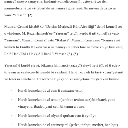
nameyî ameyo zanayene. Endamê komelî/cematî nuşteyanê xo de,
munasebetanê xo yê teberî de nê nameyî gurênenê. Xo mîyan de zî xo ra
vanê Yaresan”.
(2)
Munzur Çem zî kitabê xo “Dersim Merkezli Kürt Aleviliği” de nê komelî ser
o vindeno. M. Reza Hamzeh’ee “Yaresan” tercîh kerdo û nê komelî ra vato
“Yaresan”, Munzur Çemî zî vato “Kakayî”. Munzur Çem vano “Nameyê nê
komelî bi kurdkî Kakayî yo û nê nameyî ra teber hîrê nameyê xo yê bînî estê;
Ehlê Heq (Ehl-i Hak), Alî Îlahî û Yaresan
(3)
.
(*)
Yaresanî û kurdê elewî, bîlxassa kirmancê (zazayî) elewî hetê îtîqad û edet-
toreyan ra xeylê-xeylê mendê bi yewbînî. Her di komelî bi tayê xususîyetanê
xo têser ra cênêbenê. Ez wazena tîya çend xususîyetanê muşterekan binusa:
·
Her di komelan de zî cem û cemxane esto.
·
Her di komelan de zî temur (tembur, tenbur, saz) bimbarek yeno
vînayene, îbadet, yanî cem bi temur a beno.
·
Her di komelan de zî nîyaz û qurban esto û eynî yo.
·
Her di komelan de zî çar meqamî (şerîet, terîqet, merîfet, heqîqet)