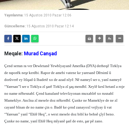
Yayınlanma:
15 Ağustos 2010 Pazar 12:06
Güncelleme:
15 Ağustos 2010 Pazar 12:14
Meqale:
Murad Canşad
Çend serran ra ver Dewletanê Yewbîyayanê Amerîka (DYA) derheqê Tirkîya
de raporêk neşr kerdbi. Rapor de amebi vatene ke yaresanê Dêrsimî û
dorûverê ey îtîqad û îbadetê xo de azad nîyê. Nê nameyî ser o, yanî nameyê
“Yaresan”î ser o Tirkîya zî şarê Tirkîya zî şaş mendbî. Xeylê kesî hetanî a roje
no name nêhesnabî. Çend kanalanê televîzyonan muxabîrê xo rusnabî
Mamekîye. Ancîna zî mesele doz nêkerdbî. Çunke ne Mamekîye de ne zî
cayanê bînan de no name çin o. Badê ke çend zanayoxî vejîyay û vat
“Yaresan” yanî “Ehlê Heq”, o wext mesele doz bibî ke behsê çîyî beno.
Çunke no name, yanî Ehlê Heq mîyanê şarî de esto, şar pê zano.