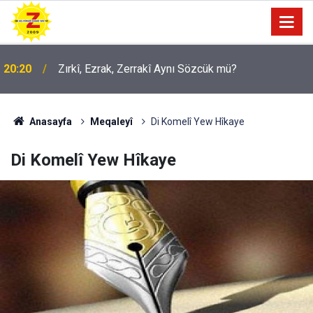
09:56
Ji Zilma Partîzanan Nimûneyeka Piçûk
Anasayfa
Meqaleyî
Di Komelî Yew Hîkaye
Di Komelî Yew Hîkaye