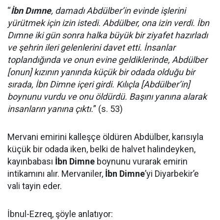
“
İbn Dımne
, damadı Abdülber’in evinde işlerini
yürütmek için izin istedi. Abdülber, ona izin verdi. İbn
Dımne iki gün sonra halka büyük bir ziyafet hazırladı
ve şehrin ileri gelenlerini davet etti. İnsanlar
toplandığında ve onun evine geldiklerinde, Abdülber
[onun] kızının yanında küçük bir odada olduğu bir
sırada, İbn Dimne içeri girdi. Kılıçla [Abdülber’in]
boynunu vurdu ve onu öldürdü. Başını yanına alarak
insanların yanına çıktı.
” (s. 53)
Mervani emirini kalleşçe öldüren Abdülber, karısıyla
küçük bir odada iken, belki de halvet halindeyken,
kayınbabası
İbn Dimne
boynunu vurarak emirin
intikamını alır. Mervaniler,
İbn Dimne
’yi Diyarbekir’e
vali tayin eder.
İbnul-Ezreq, şöyle anlatıyor: