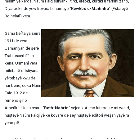
malimîye kerda. Naûm Faîq suryankî, tirkî, erebkî, kurdkî û fariskî zano,
Diyarbekir de yew kovara bi nameyê "
Kewkbo d-Madinho
" (Estareyê
Rojhelatî) veta.
Gama ke Îtalya serra
1911 de vera
Usmanîyan de şerê
Trablusxerbî îlan
kena, Usmanî vera
miletanê xirîstîyanan
yê tebayê xwu de
har benê, coka Naîm
Faîq 1912 de
remeno şino
Amerîka. Uca kovara "
Beth-Nahrîn
" vejeno. A eno kitabo ke mi wend,
nuşteyê Naûm Faîqî yê ke kovare de sey nuşteyê edîtorî weşanîyayê ra
yeno pê.