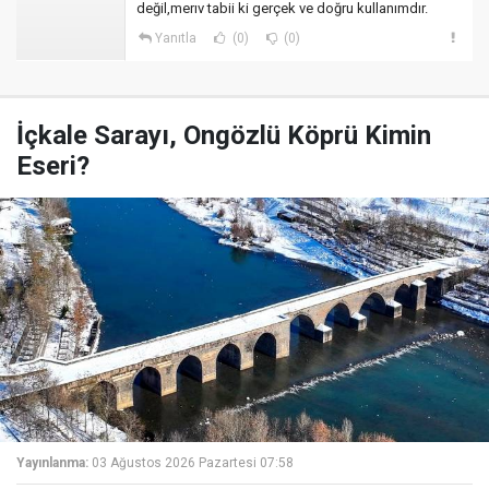
değil,merıv tabii ki gerçek ve doğru kullanımdır.
Yanıtla
(0)
(0)
İçkale Sarayı, Ongözlü Köprü Kimin
Eseri?
Yayınlanma:
03 Ağustos 2026 Pazartesi 07:58