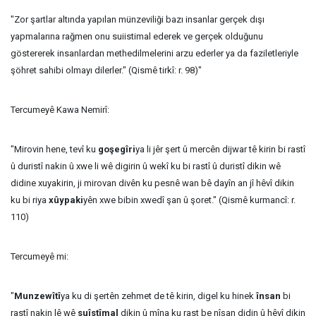
"Zor şartlar altında yapılan münzeviliği bazı insanlar gerçek dışı
yapmalarına rağmen onu suiistimal ederek ve gerçek olduğunu
göstererek insanlardan methedilmelerini arzu ederler ya da faziletleriyle
şöhret sahibi olmayı dilerler." (Qismê tirkî: r. 98)"
Tercumeyê Kawa Nemirî:
"Mirovin hene, tevî ku
goşegîri
ya li jêr şert û mercên dijwar tê kirin bi rastî
û duristî nakin û xwe li wê digirin û wekî ku bi rastî û duristî dikin wê
didine xuyakirin, ji mirovan divên ku pesnê wan bê dayîn an jî hêvî dikin
ku bi riya
xûypaki
yên xwe bibin xwedî şan û şoret." (Qismê kurmancî: r.
110)
Tercumeyê mi:
"
Munzewîtî
ya ku di şertên zehmet de tê kirin, digel ku hinek
însan
bi
rastî nakin lê wê
suîstîmal
dikin û mîna ku rast be nîşan didin û hêvî dikin