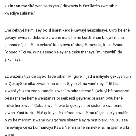
ku
însan
medh
ê wan bikin yan jî dixwazin bi
fezîlet
ên xwe bibin
xwedîyê şuhretê."
Enê çekuyê ke mi sey
bold
îşaret kerdê Kawayî nêşixulnayê. Oxro ke enê
çekuyî rewna ra dekewtê ziwanê ma û heme kurdî nînan bi eynî mana
şinasnenê, zanê. La çekuyê ke ey xwu rê viraştê, mesela, kes nêzano
"goşegîrî" çi ya. Wina aseno ke ey ena çeku manaya "munzewîtî" de
şixulnaya.
Ez wazena tîya de çîyêk îfade bikerî. Mi gore, nîjad û mîlîyetê çekuyan çin
o. Çekuyê ke nika ziwanê ma de estê, yan zî ma vanê qey aîdê filan
ziwanî yê, kam zano kamcîn ziwanî ra mîras mendê! Çekuyî bê pasaport,
bê nasname heme welatan ra bi serbestî geyrenê; bi asanî xwu kenê
milkê her ziwanî. Coka ziwanî neke bi çekuyan, bi sîstemê xwu benê
ziwan. Yanî tu zirarêkê çekuyanê xerîban ziwanê ma rê çin o, çiyo muhîm
o yo ke merdim ziwanê xwu goreyê sîstemê ey ra raşt bişixulno. Xulasa
mi ewnîya ke ez kurmancîya Kawa Nemirî ra fehm nêkena, mi qismê tirkî
wend.