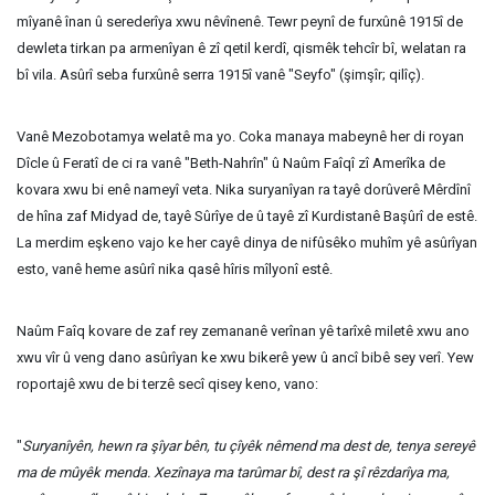
mîyanê înan û serederîya xwu nêvînenê. Tewr peynî de furxûnê 1915î de
dewleta tirkan pa armenîyan ê zî qetil kerdî, qismêk tehcîr bî, welatan ra
bî vila. Asûrî seba furxûnê serra 1915î vanê "Seyfo" (şimşîr; qilîç).
Vanê Mezobotamya welatê ma yo. Coka manaya mabeynê her di royan
Dîcle û Feratî de ci ra vanê "Beth-Nahrîn" û Naûm Faîqî zî Amerîka de
kovara xwu bi enê nameyî veta. Nika suryanîyan ra tayê dorûverê Mêrdînî
de hîna zaf Midyad de, tayê Sûrîye de û tayê zî Kurdistanê Başûrî de estê.
La merdim eşkeno vajo ke her cayê dinya de nifûsêko muhîm yê asûrîyan
esto, vanê heme asûrî nika qasê hîris mîlyonî estê.
Naûm Faîq kovare de zaf rey zemananê verînan yê tarîxê miletê xwu ano
xwu vîr û veng dano asûrîyan ke xwu bikerê yew û ancî bibê sey verî. Yew
roportajê xwu de bi terzê secî qisey keno, vano:
"
Suryanîyên, hewn ra şîyar bên, tu çîyêk nêmend ma dest de, tenya sereyê
ma de mûyêk menda. Xezînaya ma tarûmar bî, dest ra şî rêzdarîya ma,