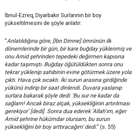
İbnul-Ezreq, Diyarbakır Surlarının bir boy
yükseltilmesini de şöyle anlatır:
“
Anlatıldığına göre, [İbn Dimne] ömrünün ilk
dönemlerinde bir gün, bir kare buğday yüklenmiş ve
onu Amid şehrinden tepedeki değirmen kapısına
kadar taşımıştı. Buğday öğütüldükten sonra onu
tekrar yüklenip sahibinin evine götürmek üzere yola
çıktı. Hava çok sıcaktı. İki surun arasına girdiğinde
yükünü indirip bir saat dinlendi. Duvara yaslanıp
surlara bakarak şöyle dedi: ‘Bu sur ne kadar da
sağlam! Ancak biraz alçak, yüksekliğinin artırılması
gerekiyor’ [dedi]. Sonra dua ederek ‘Allah’ım, eğer
Amid şehrine hükümdar olursam, bu surun
yüksekliğini bir boy arttıracağım' dedi.
” (s. 55)