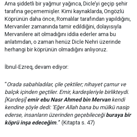
Ama şiddetli bir yağmur yağınca, Dicle’yi geçip şehir
tarafına geçememişler. Kimi kaynaklarda, Ongözlü
Köprünün daha önce, Romalılar tarafından yapıldığını,
Mervaniler zamanında tamir edildiğini, dolayısıyla
Mervanilere ait olmadığını iddia ederler ama bu
anlatımdan, o zaman henüz Dicle Nehri üzerinde
herhangi bir köprünün olmadığını anlıyoruz.
İbnul-Ezreq, devam ediyor:
“
Orada sabahladılar, çile çektiler; nihayet çamur ve
balçık içinden geçtiler. Emir, kardeşleriyle birlikteydi.
[Kardeşi]
emir ebu Nasr Ahmed bin Mervan
kendi
kendine şöyle dedi: ‘Eğer Allah bana bu mülkü nasip
ederse, insanların üzerinden geçebileceği
buraya bir
köprü inşa edeceğim
.'
” (Kitapta s. 47)