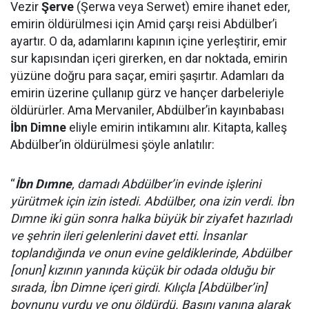
Vezir
Şerve
(Şerwa veya Serwet) emire ihanet eder,
emirin öldürülmesi için Amid çarşı reisi Abdülber’i
ayartır. O da, adamlarını kapının içine yerleştirir, emir
sur kapısından içeri girerken, en dar noktada, emirin
yüzüne doğru para saçar, emiri şaşırtır. Adamları da
emirin üzerine çullanıp gürz ve hançer darbeleriyle
öldürürler. Ama Mervaniler, Abdülber’in kayınbabası
İbn Dimne
eliyle emirin intikamını alır. Kitapta, kalleş
Abdülber’in öldürülmesi şöyle anlatılır:
“
İbn Dımne
, damadı Abdülber’in evinde işlerini
yürütmek için izin istedi. Abdülber, ona izin verdi. İbn
Dımne iki gün sonra halka büyük bir ziyafet hazırladı
ve şehrin ileri gelenlerini davet etti. İnsanlar
toplandığında ve onun evine geldiklerinde, Abdülber
[onun] kızının yanında küçük bir odada olduğu bir
sırada, İbn Dimne içeri girdi. Kılıçla [Abdülber’in]
boynunu vurdu ve onu öldürdü. Başını yanına alarak