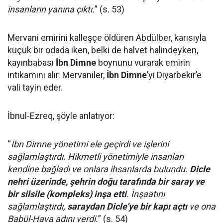
insanların yanına çıktı.
” (s. 53)
Mervani emirini kalleşçe öldüren Abdülber, karısıyla
küçük bir odada iken, belki de halvet halindeyken,
kayınbabası
İbn Dimne
boynunu vurarak emirin
intikamını alır. Mervaniler,
İbn Dimne
’yi Diyarbekir’e
vali tayin eder.
İbnul-Ezreq, şöyle anlatıyor:
“
İbn Dimne yönetimi ele geçirdi ve işlerini
sağlamlaştırdı. Hikmetli yönetimiyle insanları
kendine bağladı ve onlara ihsanlarda bulundu.
Dicle
nehri üzerinde, şehrin doğu tarafında bir saray ve
bir silsile (kompleks) inşa etti
. İnşaatını
sağlamlaştırdı,
saraydan Dicle’ye bir kapı açtı
ve ona
Babül-Hava adını verdi.
” (s. 54)