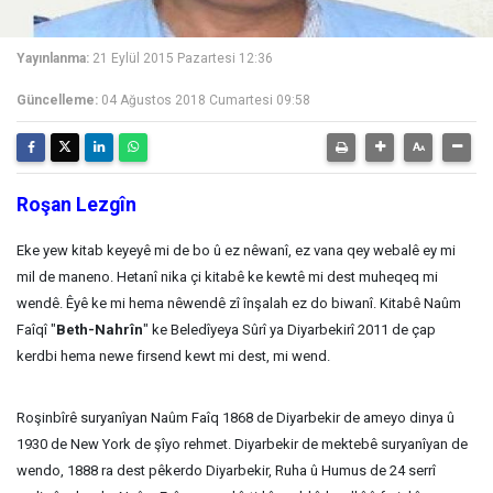
Yayınlanma:
21 Eylül 2015 Pazartesi 12:36
Güncelleme:
04 Ağustos 2018 Cumartesi 09:58
Roşan Lezgîn
Eke yew kitab keyeyê mi de bo û ez nêwanî, ez vana qey webalê ey mi
mil de maneno. Hetanî nika çi kitabê ke kewtê mi dest muheqeq mi
wendê. Êyê ke mi hema nêwendê zî înşalah ez do biwanî. Kitabê Naûm
Faîqî "
Beth-Nahrîn
" ke Beledîyeya Sûrî ya Diyarbekirî 2011 de çap
kerdbi hema newe firsend kewt mi dest, mi wend.
Roşinbîrê suryanîyan Naûm Faîq 1868 de Diyarbekir de ameyo dinya û
1930 de New York de şîyo rehmet. Diyarbekir de mektebê suryanîyan de
wendo, 1888 ra dest pêkerdo Diyarbekir, Ruha û Humus de 24 serrî