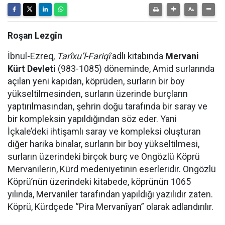
Roşan Lezgîn
İbnul-Ezreq,
Tarîxu’l-Fariqî
adlı kitabında
Mervani
Kürt Devleti
(983-1085) döneminde, Amid surlarında
açılan yeni kapıdan, köprüden, surların bir boy
yükseltilmesinden, surların üzerinde burçların
yaptırılmasından, şehrin doğu tarafında bir saray ve
bir kompleksin yapıldığından söz eder. Yani
İçkale’deki ihtişamlı saray ve kompleksi oluşturan
diğer harika binalar, surların bir boy yükseltilmesi,
surların üzerindeki birçok burç ve Ongözlü Köprü
Mervanilerin, Kürd medeniyetinin eserleridir. Ongözlü
Köprü’nün üzerindeki kitabede, köprünün 1065
yılında, Mervaniler tarafından yapıldığı yazılıdır zaten.
Köprü, Kürdçede “Pira Mervanîyan” olarak adlandırılır.