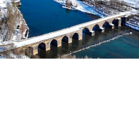
Yayınlanma:
03 Ağustos 2026 Pazartesi 07:58
Roşan Lezgîn
İbnul-Ezreq,
Tarîxu’l-Fariqî
adlı kitabında
Mervani
Kürt Devleti
(983-1085) döneminde, Amid surlarında
açılan yeni kapıdan, köprüden, surların bir boy
yükseltilmesinden, surların üzerinde burçların