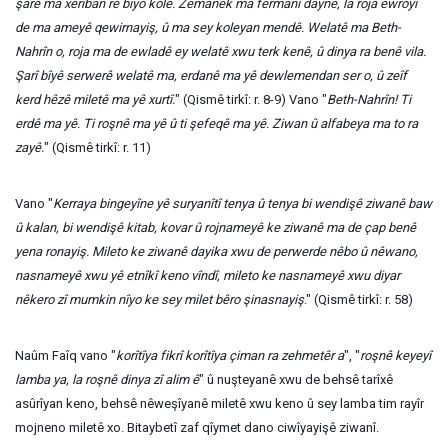
şarê ma xerîban rê biyo kole. Zemanêk ma fermanî dayne, la roja ewroyî
de ma ameyê qewirnayiş, û ma sey koleyan mendê. Welatê ma Beth-
Nahrîn o, roja ma de ewladê ey welatê xwu terk kenê, û dinya ra benê vila.
Şarî bîyê serwerê welatê ma, erdanê ma yê dewlemendan ser o, û zeîf
kerd hêzê miletê ma yê xurtî.
" (Qismê tirkî: r. 8-9) Vano "
Beth-Nahrîn! Ti
erdê ma yê. Ti roşnê ma yê û ti şefeqê ma yê. Ziwan û alfabeya ma to ra
zayê.
" (Qismê tirkî: r. 11)
Vano "
Kerraya bingeyîne yê suryanîtî tenya û tenya bi wendişê ziwanê baw
û kalan, bi wendişê kitab, kovar û rojnameyê ke ziwanê ma de çap benê
yena ronayiş. Mileto ke ziwanê dayika xwu de perwerde nêbo û nêwano,
nasnameyê xwu yê etnîkî keno vîndî, mileto ke nasnameyê xwu diyar
nêkero zî mumkin nîyo ke sey milet bêro şinasnayiş
." (Qismê tirkî: r. 58)
Naûm Faîq vano "
korîtîya fikrî korîtîya çiman ra zehmetêr a
", "
roşnê keyeyî
lamba ya, la roşnê dinya zî alim ê
" û nuşteyanê xwu de behsê tarîxê
asûrîyan keno, behsê nêweşîyanê miletê xwu keno û sey lamba tim rayîr
mojneno miletê xo. Bitaybetî zaf qîymet dano ciwîyayişê ziwanî.