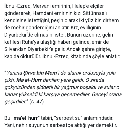
İbnul-Ezreq, Mervani emirinin, Halep’e elçiler
göndererek, Hamdani emirinin kızı Sittünnas'ı
kendisine istettiğini, peşin olarak iki yüz bin dirhem
de mehir gönderdiğini anlatır. Kız, evliliğinin
Diyarbekir’de olmasını ister. Bunun üzerine, gelin
kafilesi Ruha’ya ulaştığı haberi gelince, emir de
Silvan’dan Diyarbekir’e gelir. Ancak şehre girişte,
kapıda öldürülür. İbnul-Ezreq, kitabında şöyle anlatır:
“
Yanına
Şirve bin Mem
’i de alarak ordusuyla yola
çıktı.
Ma’el-Hurr
denilen yere geldi. O sırada
gökyüzünden şiddetli bir yağmur boşaldı ve sular o
kadar yükseldi ki karşıya geçemediler. Geceyi orada
geçirdiler.
” (s. 47)
Bu “
ma’el-hurr
” tabiri, “serbest su” anlamındadır.
Yani, nehir suyunun serbestçe aktığı yer demektir.