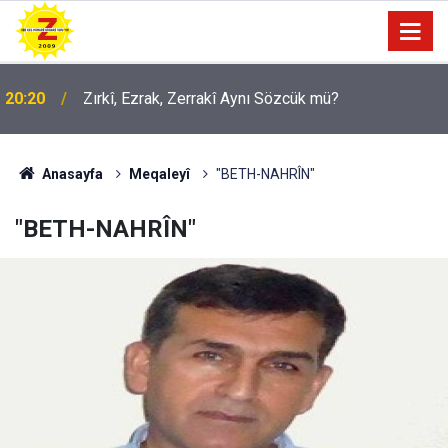
09:56
Ji Zilma Partîzanan Nimûneyeka Piçûk
Anasayfa
Meqaleyî
"BETH-NAHRÎN"
"BETH-NAHRÎN"