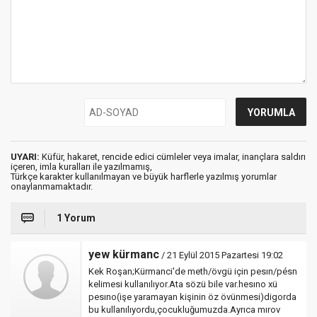
UYARI:
Küfür, hakaret, rencide edici cümleler veya imalar, inançlara saldırı
içeren, imla kuralları ile yazılmamış,
Türkçe karakter kullanılmayan ve büyük harflerle yazılmış yorumlar
onaylanmamaktadır.
1 Yorum
yew kürmanc
/ 21 Eylül 2015 Pazartesi 19:02
Kek Roşan;Kürmanci'de meth/övgü için pesın/pésn
kelimesi kullanılıyor.Ata sözü bile var.hesıno xü
pesıno(işe yaramayan kişinin öz övünmesi)digorda
bu kullanılıyordu,çocukluğumuzda.Ayrıca mırov