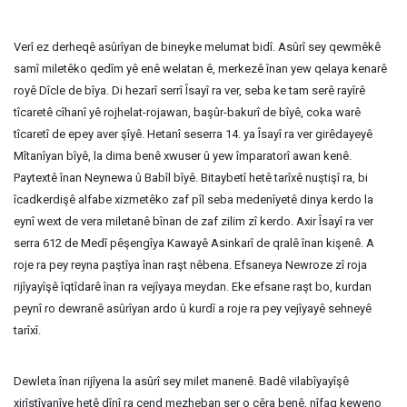
Verî ez derheqê asûrîyan de bineyke melumat bidî. Asûrî sey qewmêkê
samî miletêko qedîm yê enê welatan ê, merkezê înan yew qelaya kenarê
royê Dîcle de bîya. Di hezarî serrî Îsayî ra ver, seba ke tam serê rayîrê
tîcaretê cîhanî yê rojhelat-rojawan, başûr-bakurî de bîyê, coka warê
tîcaretî de epey aver şîyê. Hetanî seserra 14. ya Îsayî ra ver girêdayeyê
Mîtanîyan bîyê, la dima benê xwuser û yew împaratorî awan kenê.
Paytextê înan Neynewa û Babîl bîyê. Bitaybetî hetê tarîxê nuştişî ra, bi
îcadkerdişê alfabe xizmetêko zaf pîl seba medenîyetê dinya kerdo la
eynî wext de vera miletanê bînan de zaf zilim zî kerdo. Axir Îsayî ra ver
serra 612 de Medî pêşengîya Kawayê Asinkarî de qralê înan kişenê. A
roje ra pey reyna paştîya înan raşt nêbena. Efsaneya Newroze zî roja
rijîyayîşê îqtîdarê înan ra vejîyaya meydan. Eke efsane raşt bo, kurdan
peynî ro dewranê asûrîyan ardo û kurdî a roje ra pey vejîyayê sehneyê
tarîxî.
Dewleta înan rijîyena la asûrî sey milet manenê. Badê vilabîyayîşê
xirîstîyanîye hetê dînî ra çend mezheban ser o cêra benê, nîfaq keweno