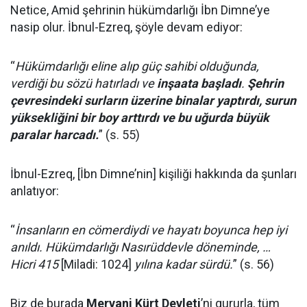
Netice, Amid şehrinin hükümdarlığı İbn Dimne’ye
nasip olur. İbnul-Ezreq, şöyle devam ediyor:
“
Hükümdarlığı eline alıp güç sahibi olduğunda,
verdiği bu sözü hatırladı ve
inşaata başladı
.
Şehrin
çevresindeki surların üzerine binalar yaptırdı, surun
yüksekliğini bir boy arttırdı ve bu uğurda büyük
paralar harcadı.
” (s. 55)
İbnul-Ezreq, [İbn Dimne’nin] kişiliği hakkında da şunları
anlatıyor:
“
İnsanların en cömerdiydi ve hayatı boyunca hep iyi
anıldı. Hükümdarlığı Nasırüddevle döneminde, …
Hicri 415
[Miladi: 1024]
yılına kadar sürdü.
” (s. 56)
Biz de burada
Mervani Kürt Devleti
’ni gururla, tüm