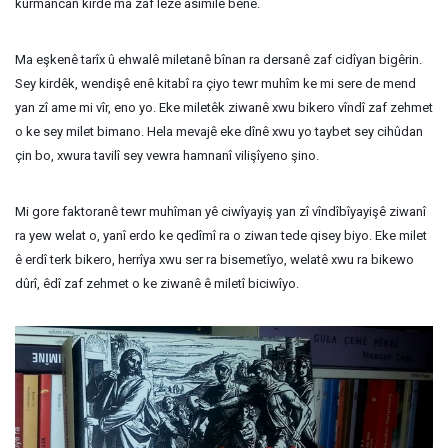
kurmancan kirdê ma zaf leze asîmîle benê.
Ma eşkenê tarîx û ehwalê miletanê bînan ra dersanê zaf cidîyan bigêrin.
Sey kirdêk, wendişê enê kitabî ra çiyo tewr muhîm ke mi sere de mend
yan zî ame mi vîr, eno yo. Eke miletêk ziwanê xwu bikero vîndî zaf zehmet
o ke sey milet bimano. Hela mevajê eke dînê xwu yo taybet sey cihûdan
çin bo, xwura tavilî sey vewra hamnanî vilişîyeno şino.
Mi gore faktoranê tewr muhîman yê ciwîyayiş yan zî vîndîbîyayişê ziwanî
ra yew welat o, yanî erdo ke qedîmî ra o ziwan tede qisey biyo. Eke milet
ê erdî terk bikero, herrîya xwu ser ra bisemetîyo, welatê xwu ra bikewo
dûrî, êdî zaf zehmet o ke ziwanê ê miletî biciwîyo.