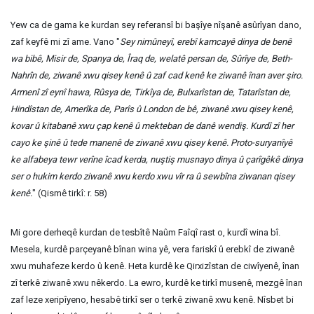
Yew ca de gama ke kurdan sey referansî bi başîye nîşanê asûrîyan dano,
zaf keyfê mi zî ame. Vano "
Sey nimûneyî, erebî kamcayê dinya de benê
wa bibê, Misir de, Spanya de, Îraq de, welatê persan de, Sûrîye de, Beth-
Nahrîn de, ziwanê xwu qisey kenê û zaf cad kenê ke ziwanê înan aver şiro.
Armenî zî eynî hawa, Rûsya de, Tirkîya de, Bulxarîstan de, Tatarîstan de,
Hindîstan de, Amerîka de, Parîs û London de bê, ziwanê xwu qisey kenê,
kovar û kitabanê xwu çap kenê û mekteban de danê wendiş. Kurdî zî her
cayo ke şinê û tede manenê de ziwanê xwu qisey kenê. Proto-suryanîyê
ke alfabeya tewr verîne îcad kerda, nuştiş musnayo dinya û çarîgêkê dinya
ser o hukim kerdo ziwanê xwu kerdo xwu vîr ra û sewbîna ziwanan qisey
kenê.
" (Qismê tirkî: r. 58)
Mi gore derheqê kurdan de tesbîtê Naûm Faîqî rast o, kurdî wina bî.
Mesela, kurdê parçeyanê bînan wina yê, vera fariskî û erebkî de ziwanê
xwu muhafeze kerdo û kenê. Heta kurdê ke Qirxizîstan de ciwîyenê, înan
zî terkê ziwanê xwu nêkerdo. La ewro, kurdê ke tirkî musenê, mezgê înan
zaf leze xeripîyeno, hesabê tirkî ser o terkê ziwanê xwu kenê. Nîsbet bi