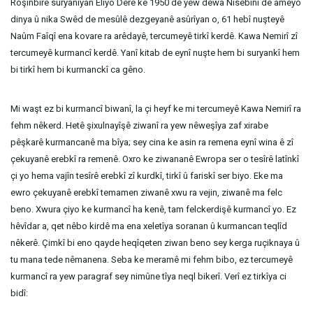
Roşinbîrê suryanîyan Elîyo Dere ke 1950 de yew dewa Nisêbînî de ameyo
dinya û nika Swêd de mesûlê dezgeyanê asûrîyan o, 61 hebî nuşteyê
Naûm Faîqî ena kovare ra arêdayê, tercumeyê tirkî kerdê. Kawa Nemirî zî
tercumeyê kurmancî kerdê. Yanî kitab de eynî nuşte hem bi suryankî hem
bi tirkî hem bi kurmanckî ca gêno.
Mi waşt ez bi kurmancî biwanî, la çi heyf ke mi tercumeyê Kawa Nemirî ra
fehm nêkerd. Hetê şixulnayîşê ziwanî ra yew nêweşîya zaf xirabe
pêşkarê kurmancanê ma bîya; sey cina ke asin ra remena eynî wina ê zî
çekuyanê erebkî ra remenê. Oxro ke ziwananê Ewropa ser o tesîrê latînkî
çi yo hema vajîn tesîrê erebkî zî kurdkî, tirkî û fariskî ser biyo. Eke ma
ewro çekuyanê erebkî temamen ziwanê xwu ra vejin, ziwanê ma felc
beno. Xwura çiyo ke kurmancî ha kenê, tam felckerdişê kurmancî yo. Ez
hêvîdar a, qet nêbo kirdê ma ena xeletîya soranan û kurmancan teqlîd
nêkerê. Çimkî bi eno qayde heqîqeten ziwan beno sey kerga ruçiknaya û
tu mana tede nêmanena. Seba ke meramê mi fehm bibo, ez tercumeyê
kurmancî ra yew paragraf sey nimûne tîya neql bikerî. Verî ez tirkîya ci
bidî: