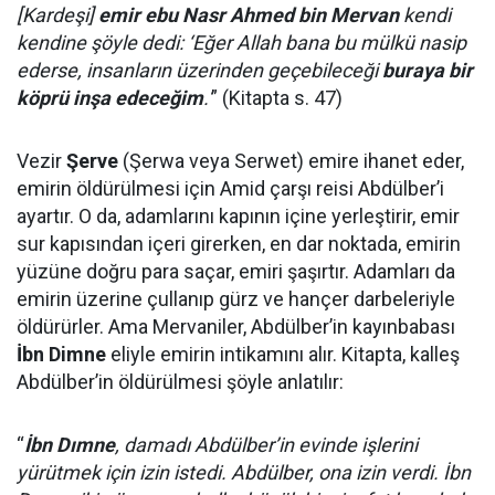
[Kardeşi]
emir ebu Nasr Ahmed bin Mervan
kendi
kendine şöyle dedi: ‘Eğer Allah bana bu mülkü nasip
ederse, insanların üzerinden geçebileceği
buraya bir
köprü inşa edeceğim
.'
” (Kitapta s. 47)
Vezir
Şerve
(Şerwa veya Serwet) emire ihanet eder,
emirin öldürülmesi için Amid çarşı reisi Abdülber’i
ayartır. O da, adamlarını kapının içine yerleştirir, emir
sur kapısından içeri girerken, en dar noktada, emirin
yüzüne doğru para saçar, emiri şaşırtır. Adamları da
emirin üzerine çullanıp gürz ve hançer darbeleriyle
öldürürler. Ama Mervaniler, Abdülber’in kayınbabası
İbn Dimne
eliyle emirin intikamını alır. Kitapta, kalleş
Abdülber’in öldürülmesi şöyle anlatılır:
“
İbn Dımne
, damadı Abdülber’in evinde işlerini
yürütmek için izin istedi. Abdülber, ona izin verdi. İbn