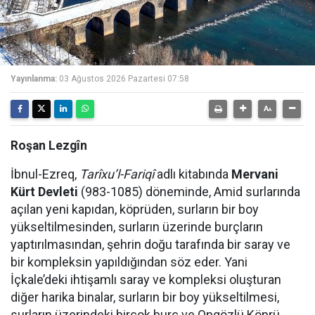
Yayınlanma:
03 Ağustos 2026 Pazartesi 07:58
Roşan Lezgîn
İbnul-Ezreq,
Tarîxu’l-Fariqî
adlı kitabında
Mervani
Kürt Devleti
(983-1085) döneminde, Amid surlarında
açılan yeni kapıdan, köprüden, surların bir boy
yükseltilmesinden, surların üzerinde burçların
yaptırılmasından, şehrin doğu tarafında bir saray ve
bir kompleksin yapıldığından söz eder. Yani
İçkale’deki ihtişamlı saray ve kompleksi oluşturan
diğer harika binalar, surların bir boy yükseltilmesi,
surların üzerindeki birçok burç ve Ongözlü Köprü