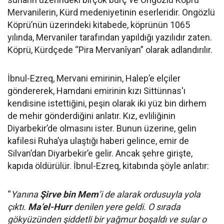
Mervanilerin, Kürd medeniyetinin eserleridir. Ongözlü
Köprü’nün üzerindeki kitabede, köprünün 1065
yılında, Mervaniler tarafından yapıldığı yazılıdır zaten.
Köprü, Kürdçede “Pira Mervanîyan” olarak adlandırılır.
İbnul-Ezreq, Mervani emirinin, Halep’e elçiler
göndererek, Hamdani emirinin kızı Sittünnas'ı
kendisine istettiğini, peşin olarak iki yüz bin dirhem
de mehir gönderdiğini anlatır. Kız, evliliğinin
Diyarbekir’de olmasını ister. Bunun üzerine, gelin
kafilesi Ruha’ya ulaştığı haberi gelince, emir de
Silvan’dan Diyarbekir’e gelir. Ancak şehre girişte,
kapıda öldürülür. İbnul-Ezreq, kitabında şöyle anlatır:
“
Yanına
Şirve bin Mem
’i de alarak ordusuyla yola
çıktı.
Ma’el-Hurr
denilen yere geldi. O sırada
gökyüzünden şiddetli bir yağmur boşaldı ve sular o