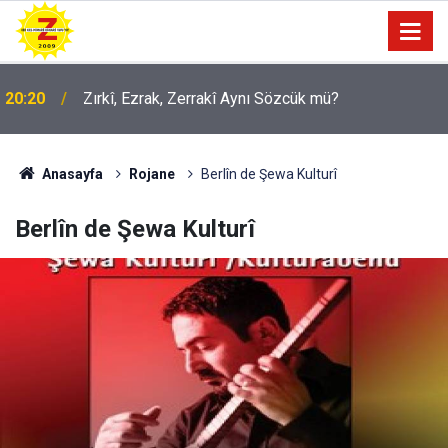
09:56
Ji Zilma Partîzanan Nimûneyeka Piçûk
Anasayfa
Rojane
Berlîn de Şewa Kulturî
Berlîn de Şewa Kulturî