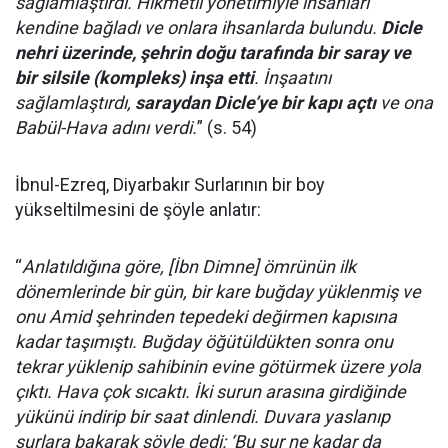
sağlamlaştırdı. Hikmetli yönetimiyle insanları
kendine bağladı ve onlara ihsanlarda bulundu.
Dicle
nehri üzerinde, şehrin doğu tarafında bir saray ve
bir silsile (kompleks) inşa etti
. İnşaatını
sağlamlaştırdı,
saraydan Dicle’ye bir kapı açtı
ve ona
Babül-Hava adını verdi.
” (s. 54)
İbnul-Ezreq, Diyarbakır Surlarının bir boy
yükseltilmesini de şöyle anlatır:
“
Anlatıldığına göre, [İbn Dimne] ömrünün ilk
dönemlerinde bir gün, bir kare buğday yüklenmiş ve
onu Amid şehrinden tepedeki değirmen kapısına
kadar taşımıştı. Buğday öğütüldükten sonra onu
tekrar yüklenip sahibinin evine götürmek üzere yola
çıktı. Hava çok sıcaktı. İki surun arasına girdiğinde
yükünü indirip bir saat dinlendi. Duvara yaslanıp
surlara bakarak şöyle dedi: ‘Bu sur ne kadar da