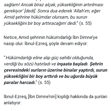
sağlam! Ancak biraz alçak, yüksekliğinin artırılması
gerekiyor’ [dedi]. Sonra dua ederek ‘Allah’ım, eğer
Amid şehrine hükümdar olursam, bu surun
yüksekliğini bir boy arttıracağım' dedi.
” (s. 55)
Netice, Amid şehrinin hükümdarlığı İbn Dimne’ye
nasip olur. İbnul-Ezreq, şöyle devam ediyor:
“
Hükümdarlığı eline alıp güç sahibi olduğunda,
verdiği bu sözü hatırladı ve
inşaata başladı
.
Şehrin
çevresindeki surların üzerine binalar yaptırdı, surun
yüksekliğini bir boy arttırdı ve bu uğurda büyük
paralar harcadı.
” (s. 55)
İbnul-Ezreq, [İbn Dimne’nin] kişiliği hakkında da şunları
anlatıyor: