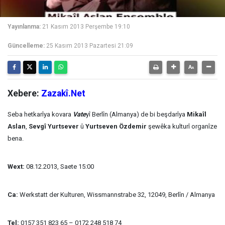
Yayınlanma:
21 Kasım 2013 Perşembe 19:10
Güncelleme:
25 Kasım 2013 Pazartesi 21:09
Xebere:
Zazakî.Net
Seba hetkarîya kovara
Vate
yî Berlîn (Almanya) de bi beşdarîya
Mikaîl
Aslan
,
Sevgî Yurtsever
û
Yurtseven Özdemir
şewêka kulturî organîze
bena.
Wext:
08.12.2013, Saete 15:00
Ca:
Werkstatt der Kulturen, Wissmannstrabe 32, 12049, Berlîn / Almanya
Tel:
0157 351 823 65 – 0172 248 518 74