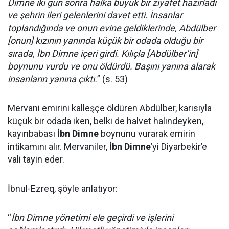
Dımne iki gün sonra halka büyük bir ziyafet hazırladı
ve şehrin ileri gelenlerini davet etti. İnsanlar
toplandığında ve onun evine geldiklerinde, Abdülber
[onun] kızının yanında küçük bir odada olduğu bir
sırada, İbn Dimne içeri girdi. Kılıçla [Abdülber’in]
boynunu vurdu ve onu öldürdü. Başını yanına alarak
insanların yanına çıktı.
” (s. 53)
Mervani emirini kalleşçe öldüren Abdülber, karısıyla
küçük bir odada iken, belki de halvet halindeyken,
kayınbabası
İbn Dimne
boynunu vurarak emirin
intikamını alır. Mervaniler,
İbn Dimne
’yi Diyarbekir’e
vali tayin eder.
İbnul-Ezreq, şöyle anlatıyor:
“
İbn Dimne yönetimi ele geçirdi ve işlerini