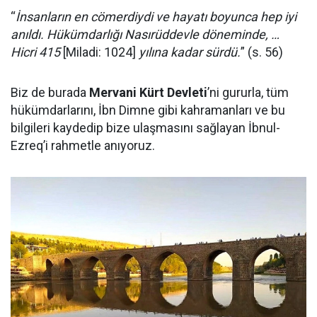
“
İnsanların en cömerdiydi ve hayatı boyunca hep iyi
anıldı. Hükümdarlığı Nasırüddevle döneminde, …
Hicri 415
[Miladi: 1024]
yılına kadar sürdü.
” (s. 56)
Biz de burada
Mervani Kürt Devleti
’ni gururla, tüm
hükümdarlarını, İbn Dimne gibi kahramanları ve bu
bilgileri kaydedip bize ulaşmasını sağlayan İbnul-
Ezreq’i rahmetle anıyoruz.