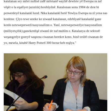
katalanan sey milet nufûsê zafê miletanê wayîrê dewlete yê Ewropa ra zaf
vêşêr o la eqalîyet (azınlık) hesibîyênê. Katalonan serra 1984 de dest bi
perwerdeyê katalankî kerd. Nika katalankî hetê Yewîya Ewropa ra zî yena nas
kerdene. Çîyo tewr sereke ke ziwanê katalanan, edebîyatê katalankî gane
kerdo neteweprewerî/nasyonalîzm o. Yanî, neteweperwerîye/nasyonalîzm
(milliyetçilik) ganekerdişê ziwanî de zaf muhîm o. Katalanya de sektorê
weşangerîye goreyê waştena ciwanan hereket keno, binê tesîrê ciwanan de
yo, mesela, kitabê Harry Potterî 300 hezar heb roşîya.”