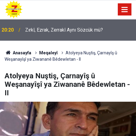
09:56
Ji Zilma Partîzanan Nimûneyeka Piçûk
Anasayfa
Meqaleyî
Atolyeya Nuştiş, Çarnayîş û
Weşanayîşî ya Ziwananê Bêdewletan - II
Atolyeya Nuştiş, Çarnayîş û
Weşanayîşî ya Ziwananê Bêdewletan -
II