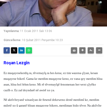
Yayınlanma:
11 Ocak 2011 Salı 13:06
Güncelleme:
10 Şubat 2011 Perşembe 10:23
Roşan Lezgîn
Ez muqayesekerdiş ra, têvernayîş ra hes kena; ez tim wazena çîyan, kesan
muqayese bikerî. Gama ke merdim muqayese keno, ez vana qey merdim hîna
asan, hîna hol fehm keno. Mi rê têvernayîşê fenomenan her wext çîyêko
cazîb o. Ez zaf deyndarê nê awirê xo ya.
Nê aktîvîteyanê winasîyan de firsend dekeweno destê merdimî ke, merdim
miletê xo û şaranê bînan muqayese bikero, merdiman bido têver. Na aktîvîte