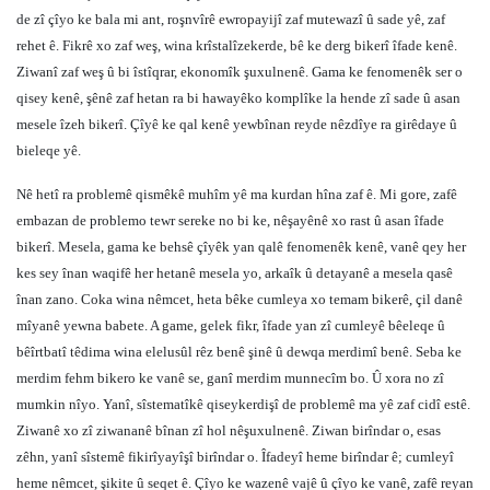
de zî çîyo ke bala mi ant, roşnvîrê ewropayijî zaf mutewazî û sade yê, zaf
rehet ê. Fikrê xo zaf weş, wina krîstalîzekerde, bê ke derg bikerî îfade kenê.
Ziwanî zaf weş û bi îstîqrar, ekonomîk şuxulnenê. Gama ke fenomenêk ser o
qisey kenê, şênê zaf hetan ra bi hawayêko komplîke la hende zî sade û asan
mesele îzeh bikerî. Çîyê ke qal kenê yewbînan reyde nêzdîye ra girêdaye û
bieleqe yê.
Nê hetî ra problemê qismêkê muhîm yê ma kurdan hîna zaf ê. Mi gore, zafê
embazan de problemo tewr sereke no bi ke, nêşayênê xo rast û asan îfade
bikerî. Mesela, gama ke behsê çîyêk yan qalê fenomenêk kenê, vanê qey her
kes sey înan waqifê her hetanê mesela yo, arkaîk û detayanê a mesela qasê
înan zano. Coka wina nêmcet, heta bêke cumleya xo temam bikerê, çil danê
mîyanê yewna babete. A game, gelek fikr, îfade yan zî cumleyê bêeleqe û
bêîrtbatî têdima wina elelusûl rêz benê şinê û dewqa merdimî benê. Seba ke
merdim fehm bikero ke vanê se, ganî merdim munnecîm bo. Û xora no zî
mumkin nîyo. Yanî, sîstematîkê qiseykerdişî de problemê ma yê zaf cidî estê.
Ziwanê xo zî ziwananê bînan zî hol nêşuxulnenê. Ziwan birîndar o, esas
zêhn, yanî sîstemê fikirîyayîşî birîndar o. Îfadeyî heme birîndar ê; cumleyî
heme nêmcet, şikite û seqet ê. Çîyo ke wazenê vajê û çîyo ke vanê, zafê reyan