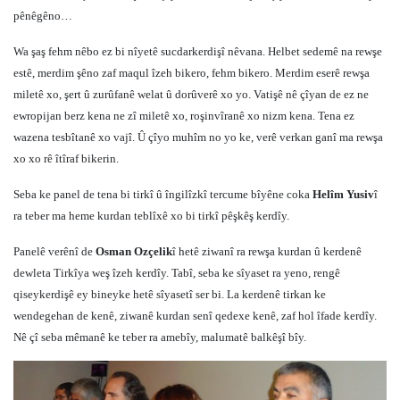
pênêgêno…
Wa şaş fehm nêbo ez bi nîyetê sucdarkerdişî nêvana. Helbet sedemê na rewşe
estê, merdim şêno zaf maqul îzeh bikero, fehm bikero. Merdim eserê rewşa
miletê xo, şert û zurûfanê welat û dorûverê xo yo. Vatişê nê çîyan de ez ne
ewropijan berz kena ne zî miletê xo, roşinvîranê xo nizm kena. Tena ez
wazena tesbîtanê xo vajî. Û çîyo muhîm no yo ke, verê verkan ganî ma rewşa
xo xo rê îtîraf bikerin.
Seba ke panel de tena bi tirkî û îngilîzkî tercume bîyêne coka
Helîm Yusiv
î
ra teber ma heme kurdan teblîxê xo bi tirkî pêşkêş kerdîy.
Panelê verênî de
Osman Ozçelik
î hetê ziwanî ra rewşa kurdan û kerdenê
dewleta Tirkîya weş îzeh kerdîy. Tabî, seba ke sîyaset ra yeno, rengê
qiseykerdişê ey bineyke hetê sîyasetî ser bi. La kerdenê tirkan ke
wendegehan de kenê, ziwanê kurdan senî qedexe kenê, zaf hol îfade kerdîy.
Nê çî seba mêmanê ke teber ra amebîy, malumatê balkêşî bîy.