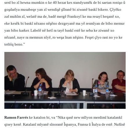
serd bo zî hewna mumkin o ke 40 hezar kes standyumêk de bi saetan ronişo û
goşdarîya musabeqe yan zî wendişê şîîranê bi ziwanê baskî bikero. Çîyêko
zaf muhîm zî, welatê ma de, badê mergê Frankoyî ke ma resayî heqanê xo,
eke kesêk bi baskî nêzano nêşêno dezgeyanê ma yê resmîyan de bibo memur
yan bibo karker. Labelê nê hetî ra tayê baskî estê ke seba ke ziwanê xo
nêzanê, naye ra memnun nîyê, ro weşa înan nêşino. Feqet çîyo rast no yo ke
tetbîq beno.”
Ramon Farrés
ke katalon bi, va “Nika qasê new mîlyon merdimî katalankî
qisey kenê. Katalanî mîyanê sînoranê Îspanya, Fransa û Îtalya de estê. Nufûsê