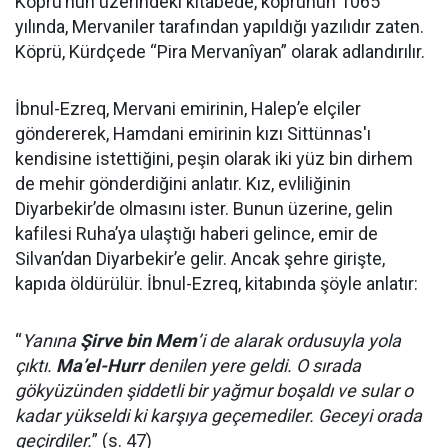
Köprü’nün üzerindeki kitabede, köprünün 1065
yılında, Mervaniler tarafından yapıldığı yazılıdır zaten.
Köprü, Kürdçede “Pira Mervanîyan” olarak adlandırılır.
İbnul-Ezreq, Mervani emirinin, Halep’e elçiler
göndererek, Hamdani emirinin kızı Sittünnas'ı
kendisine istettiğini, peşin olarak iki yüz bin dirhem
de mehir gönderdiğini anlatır. Kız, evliliğinin
Diyarbekir’de olmasını ister. Bunun üzerine, gelin
kafilesi Ruha’ya ulaştığı haberi gelince, emir de
Silvan’dan Diyarbekir’e gelir. Ancak şehre girişte,
kapıda öldürülür. İbnul-Ezreq, kitabında şöyle anlatır:
“
Yanına
Şirve bin Mem
’i de alarak ordusuyla yola
çıktı.
Ma’el-Hurr
denilen yere geldi. O sırada
gökyüzünden şiddetli bir yağmur boşaldı ve sular o
kadar yükseldi ki karşıya geçemediler. Geceyi orada
geçirdiler.
” (s. 47)