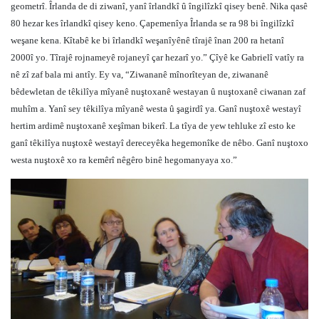
geometrî. Îrlanda de di ziwanî, yanî îrlandkî û îngilîzkî qisey benê. Nika qasê
80 hezar kes îrlandkî qisey keno. Çapemenîya Îrlanda se ra 98 bi îngilîzkî
weşane kena. Kîtabê ke bi îrlandkî weşanîyênê tîrajê înan 200 ra hetanî
2000î yo. Tîrajê rojnameyê rojaneyî çar hezarî yo.” Çîyê ke Gabrielî vatîy ra
nê zî zaf bala mi antîy. Ey va, “Ziwananê mînorîteyan de, ziwananê
bêdewletan de têkilîya mîyanê nuştoxanê westayan û nuştoxanê ciwanan zaf
muhîm a. Yanî sey têkilîya mîyanê westa û şagirdî ya. Ganî nuştoxê westayî
hertim ardimê nuştoxanê xeşîman bikerî. La tîya de yew tehluke zî esto ke
ganî têkilîya nuştoxê westayî dereceyêka hegemonîke de nêbo. Ganî nuştoxo
westa nuştoxê xo ra kemêrî nêgêro binê hegomanyaya xo.”