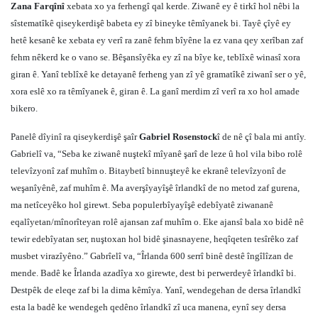
Zana Farqînî
xebata xo ya ferhengî qal kerde. Ziwanê ey ê tirkî hol nêbi la
sîstematîkê qiseykerdişê babeta ey zî bineyke têmîyanek bi. Tayê çîyê ey
hetê kesanê ke xebata ey verî ra zanê fehm bîyêne la ez vana qey xerîban zaf
fehm nêkerd ke o vano se. Bêşansîyêka ey zî na bîye ke, teblîxê winasî xora
giran ê. Yanî teblîxê ke detayanê ferheng yan zî yê gramatîkê ziwanî ser o yê,
xora eslê xo ra têmîyanek ê, giran ê. La ganî merdim zî verî ra xo hol amade
bikero.
Panelê dîyinî ra qiseykerdişê şaîr
Gabriel Rosenstock
î de nê çî bala mi antîy.
Gabrielî va, “Seba ke ziwanê nuştekî mîyanê şarî de leze û hol vila bibo rolê
televîzyonî zaf muhîm o. Bitaybetî binnuşteyê ke ekranê televîzyonî de
weşanîyênê, zaf muhîm ê. Ma averşîyayîşê îrlandkî de no metod zaf gurena,
ma netîceyêko hol girewt. Seba populerbîyayîşê edebîyatê ziwananê
eqalîyetan/mînorîteyan rolê ajansan zaf muhîm o. Eke ajansî bala xo bidê nê
tewir edebîyatan ser, nuştoxan hol bidê şinasnayene, heqîqeten tesîrêko zaf
musbet virazîyêno.” Gabrîelî va, “Îrlanda 600 serrî binê destê îngîlîzan de
mende. Badê ke Îrlanda azadîya xo girewte, dest bi perwerdeyê îrlandkî bi.
Destpêk de eleqe zaf bi la dima kêmîya. Yanî, wendegehan de dersa îrlandkî
esta la badê ke wendegeh qedêno îrlandkî zî uca manena, eynî sey dersa