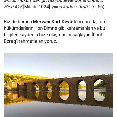
anıldı. Hükümdarlığı Nasırüddevle döneminde, …
Hicri 415
[Miladi: 1024]
yılına kadar sürdü.
” (s. 56)
Biz de burada
Mervani Kürt Devleti
’ni gururla, tüm
hükümdarlarını, İbn Dimne gibi kahramanları ve bu
bilgileri kaydedip bize ulaşmasını sağlayan İbnul-
Ezreq’i rahmetle anıyoruz.