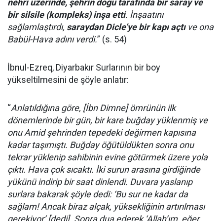
nehri üzerinde, şehrin doğu tarafında bir saray ve
bir silsile (kompleks) inşa etti
. İnşaatını
sağlamlaştırdı,
saraydan Dicle’ye bir kapı açtı
ve ona
Babül-Hava adını verdi.
” (s. 54)
İbnul-Ezreq, Diyarbakır Surlarının bir boy
yükseltilmesini de şöyle anlatır:
“
Anlatıldığına göre, [İbn Dimne] ömrünün ilk
dönemlerinde bir gün, bir kare buğday yüklenmiş ve
onu Amid şehrinden tepedeki değirmen kapısına
kadar taşımıştı. Buğday öğütüldükten sonra onu
tekrar yüklenip sahibinin evine götürmek üzere yola
çıktı. Hava çok sıcaktı. İki surun arasına girdiğinde
yükünü indirip bir saat dinlendi. Duvara yaslanıp
surlara bakarak şöyle dedi: ‘Bu sur ne kadar da
sağlam! Ancak biraz alçak, yüksekliğinin artırılması
gerekiyor’ [dedi]. Sonra dua ederek ‘Allah’ım, eğer