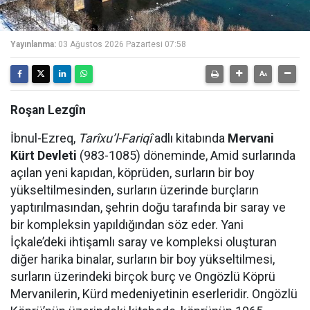
Yayınlanma:
03 Ağustos 2026 Pazartesi 07:58
Roşan Lezgîn
İbnul-Ezreq,
Tarîxu’l-Fariqî
adlı kitabında
Mervani
Kürt Devleti
(983-1085) döneminde, Amid surlarında
açılan yeni kapıdan, köprüden, surların bir boy
yükseltilmesinden, surların üzerinde burçların
yaptırılmasından, şehrin doğu tarafında bir saray ve
bir kompleksin yapıldığından söz eder. Yani
İçkale’deki ihtişamlı saray ve kompleksi oluşturan
diğer harika binalar, surların bir boy yükseltilmesi,
surların üzerindeki birçok burç ve Ongözlü Köprü
Mervanilerin, Kürd medeniyetinin eserleridir. Ongözlü