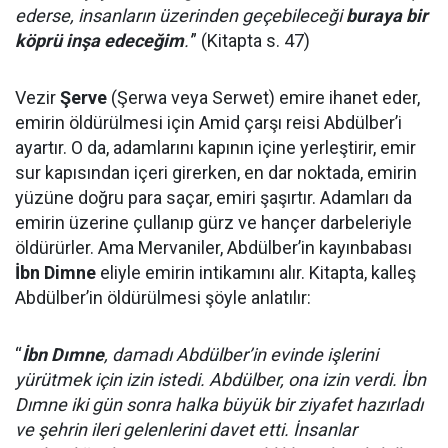
ederse, insanların üzerinden geçebileceği
buraya bir
köprü inşa edeceğim
.'
” (Kitapta s. 47)
Vezir
Şerve
(Şerwa veya Serwet) emire ihanet eder,
emirin öldürülmesi için Amid çarşı reisi Abdülber’i
ayartır. O da, adamlarını kapının içine yerleştirir, emir
sur kapısından içeri girerken, en dar noktada, emirin
yüzüne doğru para saçar, emiri şaşırtır. Adamları da
emirin üzerine çullanıp gürz ve hançer darbeleriyle
öldürürler. Ama Mervaniler, Abdülber’in kayınbabası
İbn Dimne
eliyle emirin intikamını alır. Kitapta, kalleş
Abdülber’in öldürülmesi şöyle anlatılır:
“
İbn Dımne
, damadı Abdülber’in evinde işlerini
yürütmek için izin istedi. Abdülber, ona izin verdi. İbn
Dımne iki gün sonra halka büyük bir ziyafet hazırladı
ve şehrin ileri gelenlerini davet etti. İnsanlar