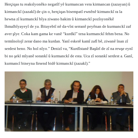
Herçiqas tu reaksîyonêko negatîf yê kurmancan vera kirmancan (zazayan) û
kirmanckî (zazakî) de çin o, herçiqas bisempatî ewnênê kirmanckî ra la
hewna zî kurmanckî bîya ziwano hakim û kirmanckî pozîsyonêkê
îhmalbîyayeyî de ya. Bitayebtî nê da-vîst serranê peyênan de kurmanckî zaf
aver şîye. Coka kam gama ke vanê “kurdkî” tena kurmanckî fehm bena. No
termînolojî zerar dano ma kurdan. Yanî eskerê kamî zafî bê, ziwanê înan zî
serdest beno. No hol nîyo.” Denizî va, “Kurdîstanê Başûrî de zî na rewşe eynî
bi no şekl mîyanê sorankî û kurmanckî de esta. Uca zî sorankî serdest a. Ganî,
kurmancî bineyna firsend bidê kirmanckî (zazakî).”