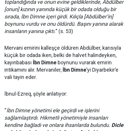
toplandığında ve onun evine geldiklerinde, Abdülber
[onun] kızının yanında küçük bir odada olduğu bir
sırada, İbn Dimne içeri girdi. Kılıçla [Abdülber’in]
boynunu vurdu ve onu öldürdü. Başını yanına alarak
insanların yanına çıktı.
” (s. 53)
Mervani emirini kalleşçe öldüren Abdülber, karısıyla
küçük bir odada iken, belki de halvet halindeyken,
kayınbabası
İbn Dimne
boynunu vurarak emirin
intikamını alır. Mervaniler,
İbn Dimne
’yi Diyarbekir’e
vali tayin eder.
İbnul-Ezreq, şöyle anlatıyor:
“
İbn Dimne yönetimi ele geçirdi ve işlerini
sağlamlaştırdı. Hikmetli yönetimiyle insanları
kendine bağladı ve onlara ihsanlarda bulundu.
Dicle