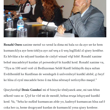
Ronahî Onen
xanime metnê xo wend la dima mi bala xo da aye ser ke hem
kurmanckîya aye hem tirkîya aye zaf weş a û weş îngîlîzkî zî qisey kerdêne.
Ez hêvîdar a ke mîyanê kurdan de cinîyê winasî vêşî bibê. Ronahî xanime
behsê mucadeleyê kurdan yê perwerdeyê bi kurdkî kerd. Ronahî xanime va,
“Tîya ra 100 serrî verê cû Bedîuzeman Seîdê Kurdî îstîdayêk daya sultan
Evdilhemîdî ke Kurdîstan de wendegeh û unîversîteyê kurdkî abibê, çi heyf
ke hîna zî eynî mucadele beno û ma hîna nêresayê netîceyêko maqul.”
Qiseykerdişê
Deniz Gunduz
î mi rê bineyke têmîyanek ame, mi tam fehm
nêkerd vano se. Çîyê ke vîrê mi de mendê, behsa rewşa lehçeyanê kurdkî
kerd. Va, “Seba ke nufûsê kurmancan zêde yo, kadroyê kurmancan hîna zaf ê
coka her ca, heme dezgeyanê kurdan de kurmanckî yena qisey kerdene.