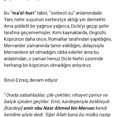
Bu “
ma’el-hurr
” tabiri, “serbest su” anlamındadır.
Yani, nehir suyunun serbestçe aktığı yer demektir.
Ama şiddetli bir yağmur yağınca, Dicle’yi geçip şehir
tarafına geçememişler. Kimi kaynaklarda, Ongözlü
Köprünün daha önce, Romalılar tarafından yapıldığını,
Mervaniler zamanında tamir edildiğini, dolayısıyla
Mervanilere ait olmadığını iddia ederler ama bu
anlatımdan, o zaman henüz Dicle Nehri üzerinde
herhangi bir köprünün olmadığını anlıyoruz.
İbnul-Ezreq, devam ediyor:
“
Orada sabahladılar, çile çektiler; nihayet çamur ve
balçık içinden geçtiler. Emir, kardeşleriyle birlikteydi.
[Kardeşi]
emir ebu Nasr Ahmed bin Mervan
kendi
kendine şöyle dedi: ‘Eğer Allah bana bu mülkü nasip