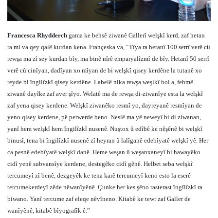
Francesca Rhydderch
gama ke behsê ziwanê Gallerî welşkî kerd, zaf hetan
ra mi va qey qalê kurdan kena. Françeska va, “Tîya ra hetanî 100 serrî verê cû
rewşa ma zî sey kurdan bîy, ma binê nîrê emparyalîzmî de bîy. Hetanî 50 serrî
verê cû cinîyan, dadîyan xo mîyan de bi welşkî qisey kerdêne la tutanê xo
reyde bi îngilîzkî qisey kerdêne. Labelê nika rewşa weşlkî hol a, fehmê
ziwanê dayîke zaf aver şîyo. Welatê ma de rewşa di-ziwanîye esta la welşkî
zaf yena qisey kerdene. Welşkî ziwanêko resmî yo, dayreyanê resmîyan de
yeno qisey kerdene, pê perwerde beno. Neslê ma yê neweyî bi di ziwanan,
yanî hem welşkî hem îngilîzkî nusenê. Nuştox û edîbê ke nêşênê bi welşkî
binusî, tena bi îngilîzkî nusenê zî heyran û lalîganê edebîyatê welşkî yê. Her
ca pesnê edebîyatê welşkî danê. Heme weşan û weşanxaneyî bi hawayêko
cidî yenê subvansîye kerdene, destegêko cidî gênê. Helbet seba welşkî
tercumeyî zî benê, dezgeyêk ke tena karê tercumeyî keno esto la eserê
tercumekerdeyî zêde nêwanîyênê. Çunke her kes şêno rasterast îngîlîzkî ra
biwano. Yanî tercume zaf eleqe nêvîneno. Kitabê ke tewr zaf Galler de
wanîyênê, kitabê bîyografîk ê.”