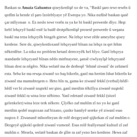
Baskan ra
Amaia Gabantxo
qiseykerdişê xo de va, “Baskî şaro tewr rewên û
qedîm la hende zî şaro îzolebîyaye yê Ewropa yo. Nika nufûsê baskan qasê
çar mîlyonan
o. Ez neslo tewr verên ra ya ke bi baskî perwerde dîyo. Heşt
hebî lehçeyê baskî estê la badê destpêkerdişê prosesê perwerde û weşana
baskî ma tena lehçeyêk bingeh girewt. Na lehçe tewr zêde ameyêne qisey
kerdene. Sere de, qiseykerdoxanê lehçeyanê bînan na lehçe ra qet fehm
nêkerdêne. La nika no problem hetanî dereceyêk hel bîyo. Ganî lehçeya
standarde lehçeyanê bînan nêdo mirênayene, şansê ciwîyayîşê lehçeyanê
bînan dest ra nêgêro. Nika welatê ma de derheqê ‘fehmê ziwanî’ de zehmetî
esta. Seba ke ma rewşa ziwanê xo baş bikerîn, ganî ma hertim îsbat bikerîn ke
ziwanê ma mamuhteşem o. Heto bîn ra, gama ke ziwanê fekkî (verbal) hêdî-
hêdî ver bi ziwanê nuştekî ser şino, ganî merdim têkilîya ziwanê nuştekî
ziwanê fekkî ra wina leze nêbirno. Yanî edetanê ziwanê fekkî (sözel
gelenkeler) wina leze terk nêkero. Çîyêko zaf muhîm zî no yo ke ganî
merdim qedrê nuştoxan zaf bizano, çunke hamîyê sereke yê ziwanî esas
nuştox ê. Ziwananê mînorîteyan de rolê dezgeyanê qijkekan zî zaf muhîm o.
Dezgeyê qijkekî qederê ziwanî vurnenê. Esas rolê fealîyetanê kulturî zî zaf
muhîm o. Mesela, welatê baskan de şîîre ra zaf yeno hes kerdene. Hewa zaf