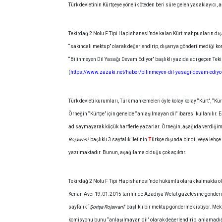
Türk devletinin Kürtçeye yönelik öteden beri süre gelen yasaklayıcı, aş
Tekirdağ 2 Nolu F Tipi Hapishanesi’nde kalan Kürt mahpusların dışa
“sakıncalı mektup” olarak değerlendirip, dışarıya gönderilmediği
“Bilinmeyen Dil Yasağı Devam Ediyor” başlıklı yazıda adı geçen Tek
(
https://www.zazaki.net/haber/bilinmeyen-dil-yasagi-devam-ediy
Türk devleti kurumları, Türk mahkemeleri öyle kolay kolay “Kürt”, “K
Örneğin “Kürtçe” için genelde “anlaşılmayan dil” ibaresi kullanılır. Eğ
ad saymayarak küçük harflerle yazarlar. Örneğin, aşağıda verdiğim
Rojawanî
’ başlıklı 3 sayfalık iletinin
T
ürkçe dışında bir dil veya lehçe
yazılmaktadır. Bunun, aşağılama olduğu çok açıktır.
Tekirdağ 2 Nolu F Tipi Hapishanesi’nde hükümlü olarak kalmakta ol
Kenan Avcı 19.01.2015 tarihinde Azadiya Welat gazetesine gönderi
sayfalık “
Şorişa Rojawanî
” başlıklı bir mektup göndermek istiyor. M
komisyonu bunu “anlaşılmayan dil” olarak değerlendirip, anlamadı