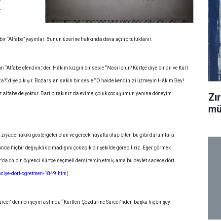
.
ir “Alfabe” yayınlar. Bunun üzerine hakkında dava açılıp tutuklanır.
Alfabe efendim,” der. Hâkim kızgın bir sesle “Nasıl olur? Kürtçe diye bir dil ve Kürt
anıza?” diye çıkışır. Bozarslan sakin bir sesle “O halde kendinizi üzmeyin Hâkim Bey!
uz alfabe de yoktur. Bari bırakınız da evime, çoluk çocuğumun yanına döneyim.
Zı
mü
 ziyade hakiki göstergeler olan ve gerçek hayatta olup biten bu gibi durumlara
ında hiçbir değişiklik olmadığını çok açık bir şekilde görebiliriz. Eğer görmek
r’da on bin öğrenci Kürtçe seçmeli dersi tercih etmiş ama bu devlet sadece dört
nciye-dort-ogretmen-1849.htm
)
üreci” denilen şeyin aslında “Kürtleri Çözdürme Süreci”nden başka hiçbir şey