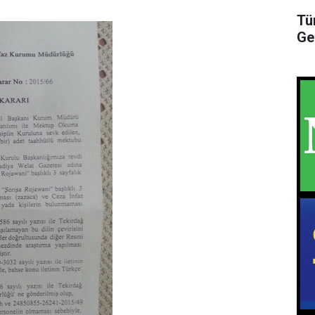
Tü
Ge