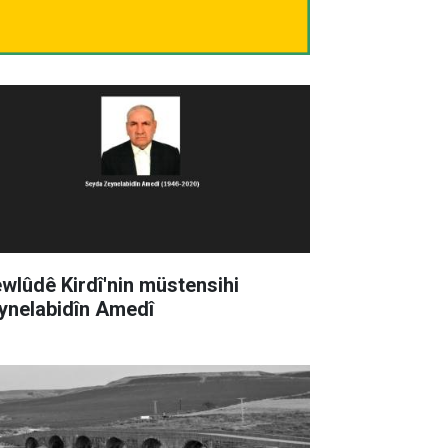
wlûdê Kirdî'nin müstensihi
ynelabidîn Amedî