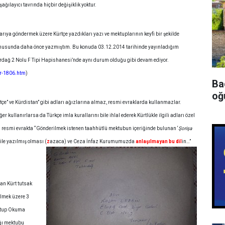
ağılayıcı tavrında hiçbir değişiklik yoktur.
rıya göndermek üzere Kürtçe yazdıkları yazı ve mektuplarının keyfi bir şekilde
 konusunda daha önce yazmıştım. Bu konuda 03.12.2014 tarihinde yayınladığım
irdağ 2 Nolu F Tipi Hapishanesi’nde aynı durum olduğu gibi devam ediyor.
or-1806.htm
)
Ba
oğu
ürtçe” ve Kürdistan” gibi adları ağızlarına almaz, resmi evraklarda kullanmazlar.
er kullanırlarsa da Türkçe imla kurallarını bile ihlal ederek Kürtlükle ilgili adları özel
 resmi evrakta “Gönderilmek istenen taahhütlü mektubun içeriğinde bulunan ‘
Şorişa
 ile yazılmış olması (
z
azaca) ve Ceza İnfaz Kurumumuzda
anlaşılmayan bu dil
in…”
an Kürt tutsak
lmek üzere 3
ektup Okuma
ğı mektubu