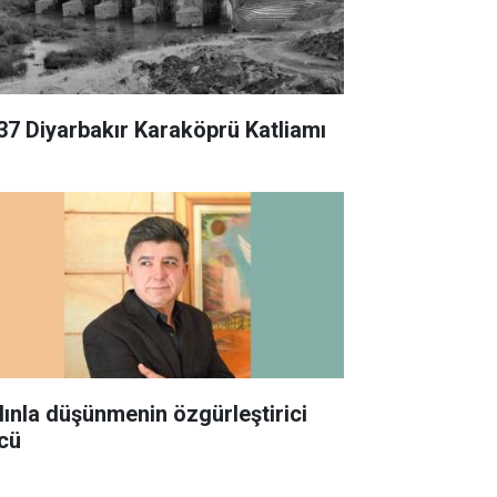
37 Diyarbakır Karaköprü Katliamı
lınla düşünmenin özgürleştirici
cü