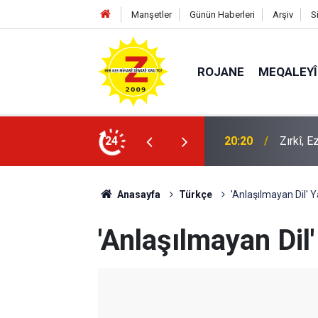
Manşetler
Günün Haberleri
Arşiv
S
ROJANE
MEQALEYÎ
k mü?
24
09:56
Ji Zilm
Anasayfa
Türkçe
'Anlaşılmayan Dil' 
'Anlaşılmayan Dil