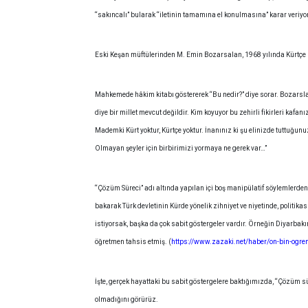
“sakıncalı” bularak “iletinin tamamına el konulmasına” karar veriyor
Eski Keşan müftülerinden M. Emin Bozarsalan, 1968 yılında Kürtçe b
Mahkemede hâkim kitabı göstererek “Bu nedir?” diye sorar. Bozarslan “
diye bir millet mevcut değildir. Kim koyuyor bu zehirli fikirleri kaf
Mademki Kürt yoktur, Kürtçe yoktur. İnanınız ki şu elinizde tuttuğun
Olmayan şeyler için birbirimizi yormaya ne gerek var…”
“Çözüm Süreci” adı altında yapılan içi boş manipülatif söylemlerden
bakarak Türk devletinin Kürde yönelik zihniyet ve niyetinde, politikas
istiyorsak, başka da çok sabit göstergeler vardır. Örneğin Diyarbakı
öğretmen tahsis etmiş. (
https://www.zazaki.net/haber/on-bin-ogre
İşte, gerçek hayattaki bu sabit göstergelere baktığımızda, “Çözüm s
olmadığını görürüz.