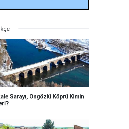
rkçe
kale Sarayı, Ongözlü Köprü Kimin
eri?