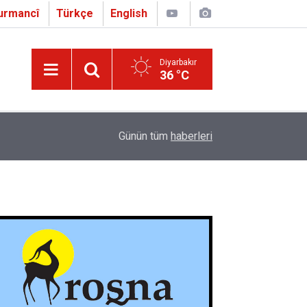
urmancî
Türkçe
English
Diyarbakır
36 °C
16:01
Çapo 3. o Hîrakerde yê Ferhengê Zazakî-Tirkî V
Günün tüm
haberleri