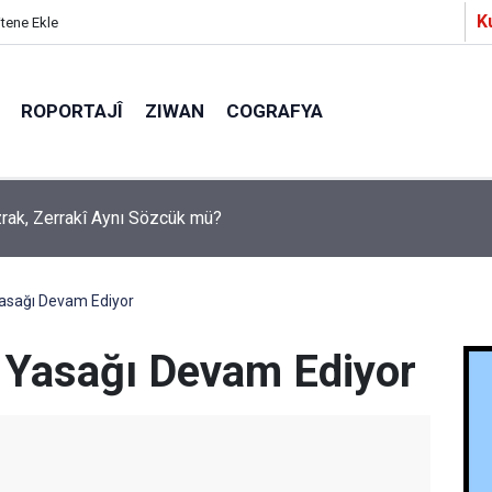
K
itene Ekle
ROPORTAJÎ
ZIWAN
COGRAFYA
a Partîzanan Nimûneyeka Piçûk
Yasağı Devam Ediyor
' Yasağı Devam Ediyor