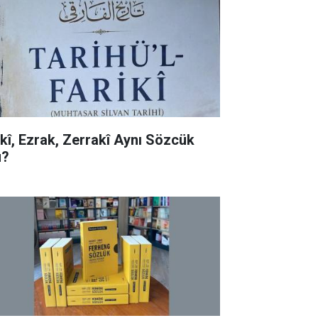
rkî, Ezrak, Zerrakî Aynı Sözcük
?