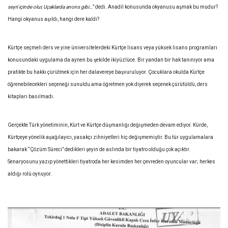
seyri içinde olur, Uçaklarda anons gibi…
” dedi. Anadil konusunda okyanusu aşmak bu mudur?
Hangi okyanus aşıldı, hangi dere kaldı?
Kürtçe seçmeli ders ve yine üniversitelerdeki Kürtçe lisans veya yüksek lisans programları
konusundaki uygulama da aynen bu şekilde ikiyüzlüce. Bir yandan bir hak tanınıyor ama
pratikte bu hakkı çürütmek için her dalavereye başvuruluyor. Çocuklara okulda Kürtçe
öğrenebilecekleri seçeneği sunuldu ama öğretmen yok diyerek seçenek çürütüldü, ders
kitapları basılmadı.
Gerçekte Türk yönetiminin, Kürt ve Kürtçe düşmanlığı değişmeden devam ediyor. Kürde,
Kürtçeye yönelik aşağılayıcı, yasakçı zihniyetleri hiç değişmemiştir. Bu tür uygulamalara
bakarak “Çözüm Süreci” dedikleri şeyin de aslında bir tiyatro olduğu çok açıktır.
Senaryosunu yazıp yönettikleri tiyatroda her kesimden her çevreden oyuncular var; herkes
aldığı rolü oynuyor.