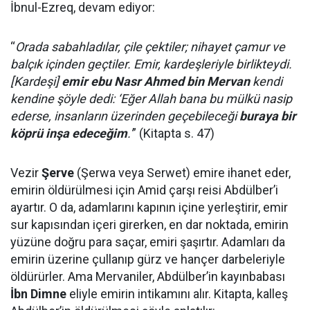
İbnul-Ezreq, devam ediyor:
“
Orada sabahladılar, çile çektiler; nihayet çamur ve
balçık içinden geçtiler. Emir, kardeşleriyle birlikteydi.
[Kardeşi]
emir ebu Nasr Ahmed bin Mervan
kendi
kendine şöyle dedi: ‘Eğer Allah bana bu mülkü nasip
ederse, insanların üzerinden geçebileceği
buraya bir
köprü inşa edeceğim
.'
” (Kitapta s. 47)
Vezir
Şerve
(Şerwa veya Serwet) emire ihanet eder,
emirin öldürülmesi için Amid çarşı reisi Abdülber’i
ayartır. O da, adamlarını kapının içine yerleştirir, emir
sur kapısından içeri girerken, en dar noktada, emirin
yüzüne doğru para saçar, emiri şaşırtır. Adamları da
emirin üzerine çullanıp gürz ve hançer darbeleriyle
öldürürler. Ama Mervaniler, Abdülber’in kayınbabası
İbn Dimne
eliyle emirin intikamını alır. Kitapta, kalleş