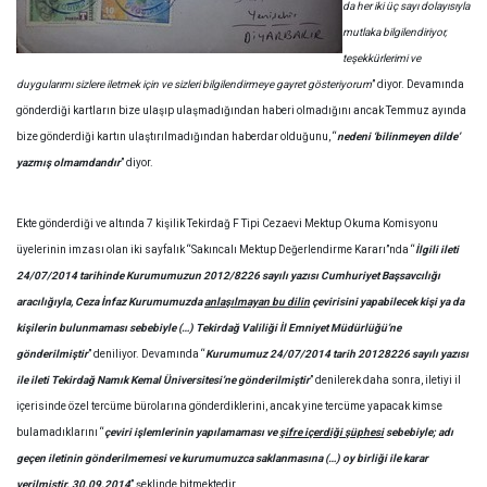
da her iki üç sayı dolayısıyla
mutlaka bilgilendiriyor,
teşekkürlerimi ve
duygularımı sizlere iletmek için ve sizleri bilgilendirmeye gayret gösteriyorum
” diyor. Devamında
gönderdiği kartların bize ulaşıp ulaşmadığından haberi olmadığını ancak Temmuz ayında
bize gönderdiği kartın ulaştırılmadığından haberdar olduğunu, “
nedeni ‘bilinmeyen dilde’
yazmış olmamdandır
” diyor.
Ekte gönderdiği ve altında 7 kişilik Tekirdağ F Tipi Cezaevi Mektup Okuma Komisyonu
üyelerinin imzası olan iki sayfalık “Sakıncalı Mektup Değerlendirme Kararı”nda “
İlgili ileti
24/07/2014 tarihinde Kurumumuzun 2012/8226 sayılı yazısı Cumhuriyet Başsavcılığı
aracılığıyla, Ceza İnfaz Kurumumuzda
anlaşılmayan bu dilin
çevirisini yapabilecek kişi ya da
kişilerin bulunmaması sebebiyle (…) Tekirdağ Valiliği İl Emniyet Müdürlüğü’ne
gönderilmiştir
” deniliyor. Devamında “
Kurumumuz 24/07/2014 tarih 20128226 sayılı yazısı
ile ileti Tekirdağ Namık Kemal Üniversitesi’ne gönderilmiştir
” denilerek daha sonra, iletiyi il
içerisinde özel tercüme bürolarına gönderdiklerini, ancak yine tercüme yapacak kimse
bulamadıklarını “
çeviri işlemlerinin yapılamaması ve
şifre içerdiği şüphesi
sebebiyle; adı
geçen iletinin gönderilmemesi ve kurumumuzca saklanmasına (…) oy birliği ile karar
verilmiştir. 30.09.2014
” şeklinde bitmektedir.