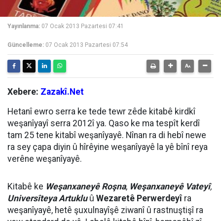
Yayınlanma:
07 Ocak 2013 Pazartesi 07:41
Güncelleme:
07 Ocak 2013 Pazartesi 07:54
Xebere:
Zazakî.Net
Hetanî ewro serra ke tede tewr zêde kitabê kirdkî
weşanîyayî serra 2012î ya. Qaso ke ma tespît kerdî
tam 25 tene kitabî weşanîyayê. Nînan ra di hebî newe
ra sey çapa diyin û hîrêyine weşanîyayê la yê bînî reya
verêne weşanîyayê.
Kitabê ke
Weşanxaneyê Roşna
,
Weşanxaneyê Vateyî
,
Universîteya Artuklu
û
Wezaretê Perwerdeyî
ra
weşanîyayê, hetê şuxulnayîşê ziwanî û rastnuştişî ra