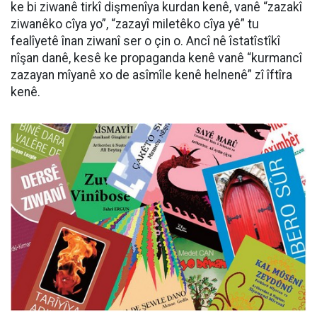
ke bi ziwanê tirkî dişmenîya kurdan kenê, vanê “zazakî
ziwanêko cîya yo”, “zazayî miletêko cîya yê” tu
fealîyetê înan ziwanî ser o çin o. Ancî nê îstatîstîkî
nîşan danê, kesê ke propaganda kenê vanê “kurmancî
zazayan mîyanê xo de asîmîle kenê helnenê” zî îftîra
kenê.