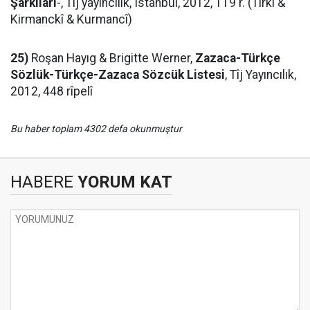
Şarkıları
-, Tîj yayıncılık, Îstanbul, 2012, 119 r. (Tirkî &
Kirmanckî & Kurmancî)
25)
Roşan Hayıg & Brigitte Werner,
Zazaca-Türkçe
Sözlük-Türkçe-Zazaca Sözcük Listesi
, Tîj Yayıncılık,
2012, 448 rîpelî
Bu haber toplam 4302 defa okunmuştur
HABERE
YORUM KAT