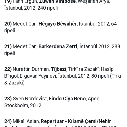
19)
Fahri Ergun,
Zuwan Vinîbose
, Weşanên Arya,
Îstanbul, 2012, 240 rîpelî
20)
Medet Can,
Hêgayo Bêwahêr
, Îstanbûl 2012, 64
rîpelî
21)
Medet Can,
Barkerdena Zerrî
, Îstanbûl 2012, 288
rîpelî
22)
Nurettîn Durman,
Tîjbazî
, Tirkî ra Zazakî: Hasîp
Bîngol, Erguvan Yayınevi, Îstanbul, 2012, 80 rîpelî (Tirkî
& Zazakî)
23)
Sven Nordqvîst,
Findo Cîya Beno
, Apec,
Stockholm, 2012
24)
Mikaîl Aslan,
Repertuar - Kılamê Çemi/Nehir