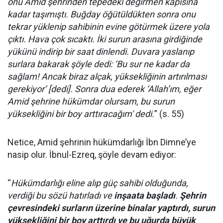
onu Amid şehrinden tepedeki değirmen kapısına
kadar taşımıştı. Buğday öğütüldükten sonra onu
tekrar yüklenip sahibinin evine götürmek üzere yola
çıktı. Hava çok sıcaktı. İki surun arasına girdiğinde
yükünü indirip bir saat dinlendi. Duvara yaslanıp
surlara bakarak şöyle dedi: ‘Bu sur ne kadar da
sağlam! Ancak biraz alçak, yüksekliğinin artırılması
gerekiyor’ [dedi]. Sonra dua ederek ‘Allah’ım, eğer
Amid şehrine hükümdar olursam, bu surun
yüksekliğini bir boy arttıracağım' dedi.
” (s. 55)
Netice, Amid şehrinin hükümdarlığı İbn Dimne’ye
nasip olur. İbnul-Ezreq, şöyle devam ediyor:
“
Hükümdarlığı eline alıp güç sahibi olduğunda,
verdiği bu sözü hatırladı ve
inşaata başladı
.
Şehrin
çevresindeki surların üzerine binalar yaptırdı, surun
yüksekliğini bir boy arttırdı ve bu uğurda büyük