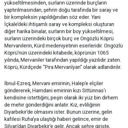
yükseltilmesinden, surların üzerinde burçların
yaptırılmasından, şehrin doğu tarafında bir saray ve
bir kompleksin yapıldığından söz eder. Yani
İçkale’deki ihtişamlı saray ve kompleksi oluşturan
diğer harika binalar, surların bir boy yükseltilmesi,
surların üzerindeki birçok burç ve Ongözlü Köprü
Mervanilerin, Kürd medeniyetinin eserleridir. Ongözlü
Köprü’nün üzerindeki kitabede, köprünün 1065
yılında, Mervaniler tarafından yapıldığı yazılıdır zaten.
Köprü, Kürdçede “Pira Mervanîyan” olarak adlandırılır.
İbnul-Ezreq, Mervani emirinin, Halep’e elçiler
göndererek, Hamdani emirinin kızı Sittünnas'ı
kendisine istettiğini, peşin olarak iki yüz bin dirhem
de mehir gönderdiğini anlatır. Kız, evliliğinin
Diyarbekir’de olmasını ister. Bunun üzerine, gelin
kafilesi Ruha’ya ulaştığı haberi gelince, emir de
Silvan’dan Diyarbekir’e gelir. Ancak şehre girişte,