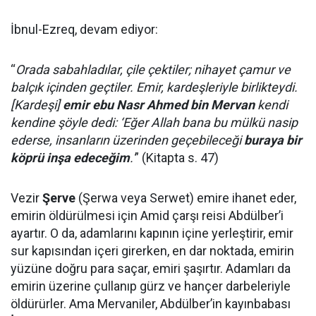
İbnul-Ezreq, devam ediyor:
“
Orada sabahladılar, çile çektiler; nihayet çamur ve
balçık içinden geçtiler. Emir, kardeşleriyle birlikteydi.
[Kardeşi]
emir ebu Nasr Ahmed bin Mervan
kendi
kendine şöyle dedi: ‘Eğer Allah bana bu mülkü nasip
ederse, insanların üzerinden geçebileceği
buraya bir
köprü inşa edeceğim
.'
” (Kitapta s. 47)
Vezir
Şerve
(Şerwa veya Serwet) emire ihanet eder,
emirin öldürülmesi için Amid çarşı reisi Abdülber’i
ayartır. O da, adamlarını kapının içine yerleştirir, emir
sur kapısından içeri girerken, en dar noktada, emirin
yüzüne doğru para saçar, emiri şaşırtır. Adamları da
emirin üzerine çullanıp gürz ve hançer darbeleriyle
öldürürler. Ama Mervaniler, Abdülber’in kayınbabası