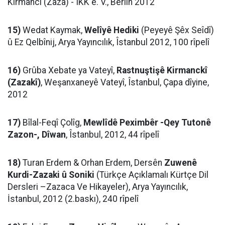
Kirmancî (Zaza) - IKK e. V., Berlîn 2012
15)
Wedat Kaymak,
Welîyê Hediki
(Peyeyê Şêx Seîdî)
û Ez Qelbînij, Arya Yayıncılık, Îstanbul 2012, 100 rîpelî
16)
Grûba Xebate ya Vateyî,
Rastnuştişê Kirmanckî
(Zazakî)
, Weşanxaneyê Vateyî, Îstanbul, Çapa dîyine,
2012
17)
Bîlal-Feqî Çolîg,
Mewlîdê Peximbêr -Qey Tutonê
Zazon-, Dîwan
, Îstanbul, 2012, 44 rîpelî
18)
Turan Erdem & Orhan Erdem, Dersên
Zuwenê
Kurdi-Zazaki û Soniki
(Türkçe Açıklamalı Kürtçe Dil
Dersleri –Zazaca Ve Hikayeler), Arya Yayıncılık,
İstanbul, 2012 (2.baskı), 240 rîpelî