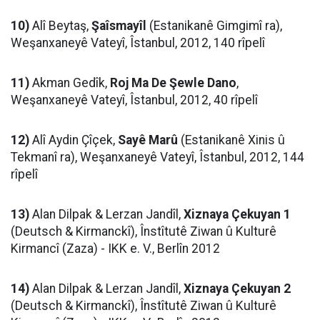
10)
Alî Beytaş,
Şaîsmayîl
(Estanikanê Gimgimî ra),
Weşanxaneyê Vateyî, Îstanbul, 2012, 140 rîpelî
11)
Akman Gedîk,
Roj Ma De Şewle Dano
,
Weşanxaneyê Vateyî, Îstanbul, 2012, 40 rîpelî
12)
Alî Aydin Çîçek,
Sayê Marû
(Estanikanê Xinis û
Tekmanî ra), Weşanxaneyê Vateyî, Îstanbul, 2012, 144
rîpelî
13)
Alan Dilpak & Lerzan Jandîl,
Xiznaya Çekuyan 1
(Deutsch & Kirmanckî), Înstîtutê Ziwan û Kulturê
Kirmancî (Zaza) - IKK e. V., Berlîn 2012
14)
Alan Dilpak & Lerzan Jandîl,
Xiznaya Çekuyan 2
(Deutsch & Kirmanckî), Înstîtutê Ziwan û Kulturê