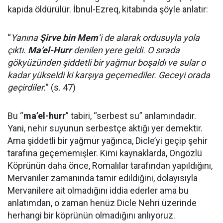
kapıda öldürülür. İbnul-Ezreq, kitabında şöyle anlatır:
“
Yanına
Şirve bin Mem
’i de alarak ordusuyla yola
çıktı.
Ma’el-Hurr
denilen yere geldi. O sırada
gökyüzünden şiddetli bir yağmur boşaldı ve sular o
kadar yükseldi ki karşıya geçemediler. Geceyi orada
geçirdiler.
” (s. 47)
Bu “
ma’el-hurr
” tabiri, “serbest su” anlamındadır.
Yani, nehir suyunun serbestçe aktığı yer demektir.
Ama şiddetli bir yağmur yağınca, Dicle’yi geçip şehir
tarafına geçememişler. Kimi kaynaklarda, Ongözlü
Köprünün daha önce, Romalılar tarafından yapıldığını,
Mervaniler zamanında tamir edildiğini, dolayısıyla
Mervanilere ait olmadığını iddia ederler ama bu
anlatımdan, o zaman henüz Dicle Nehri üzerinde
herhangi bir köprünün olmadığını anlıyoruz.