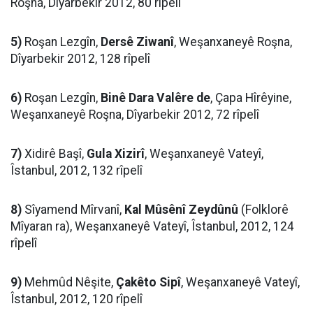
Roşna, Dîyarbekir 2012, 80 rîpelî
5)
Roşan Lezgîn,
Dersê Ziwanî
, Weşanxaneyê Roşna,
Dîyarbekir 2012, 128 rîpelî
6)
Roşan Lezgîn,
Binê Dara Valêre de
, Çapa Hîrêyine,
Weşanxaneyê Roşna, Dîyarbekir 2012, 72 rîpelî
7)
Xidirê Başî,
Gula Xizirî
, Weşanxaneyê Vateyî,
Îstanbul, 2012, 132 rîpelî
8)
Sîyamend Mîrvanî,
Kal Mûsênî Zeydûnû
(Folklorê
Mîyaran ra), Weşanxaneyê Vateyî, Îstanbul, 2012, 124
rîpelî
9)
Mehmûd Nêşite,
Çakêto Sipî
, Weşanxaneyê Vateyî,
Îstanbul, 2012, 120 rîpelî