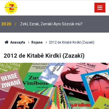
09:56
Ji Zilma Partîzanan Nimûneyeka Piçûk
Anasayfa
Rojane
2012 de Kitabê Kirdkî (Zazakî)
2012 de Kitabê Kirdkî (Zazakî)