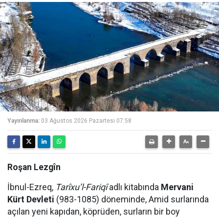
Yayınlanma:
03 Ağustos 2026 Pazartesi 07:58
Roşan Lezgîn
İbnul-Ezreq,
Tarîxu’l-Fariqî
adlı kitabında
Mervani
Kürt Devleti
(983-1085) döneminde, Amid surlarında
açılan yeni kapıdan, köprüden, surların bir boy