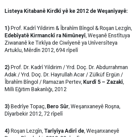
Listeya Kitabanê Kirdkî yê ke 2012 de Weşanîyayê:
1)
Prof. Kadrî Yildirim & Îbrahîm Bîngol & Roşan Lezgîn,
Edebîyatê Kirmanckî ra Nimûneyî
, Weşanê Enstîtuya
Ziwananê ke Tirkîya de Ciwîyenê ya Unîversîteya
Artuklu, Mêrdîn 2012, 694 rîpelî
2)
Prof. Dr. Kadrî Yildirim / Yrd. Doç. Dr. Abdurrahman
Adak / Yrd. Doç. Dr. Hayrullah Acar / Zülküf Ergün /
Îbrahîm Bîngol / Ramazan Pertev,
Kurdî 5 – Zazakî
,
Milli Eğitim Bakanlığı, 2012
3)
Bedrîye Topaç,
Bero Sûr
, Weşanxaneyê Roşna,
Dîyarbekir 2012, 72 rîpelî
4)
Roşan Lezgîn,
Tarîyîya Adirî de
, Weşanxaneyê