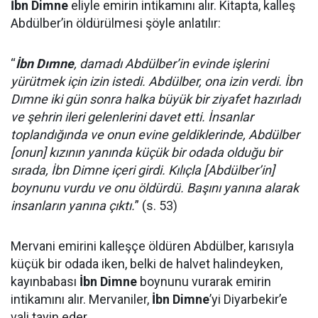
İbn Dimne
eliyle emirin intikamını alır. Kitapta, kalleş
Abdülber’in öldürülmesi şöyle anlatılır:
“
İbn Dımne
, damadı Abdülber’in evinde işlerini
yürütmek için izin istedi. Abdülber, ona izin verdi. İbn
Dımne iki gün sonra halka büyük bir ziyafet hazırladı
ve şehrin ileri gelenlerini davet etti. İnsanlar
toplandığında ve onun evine geldiklerinde, Abdülber
[onun] kızının yanında küçük bir odada olduğu bir
sırada, İbn Dimne içeri girdi. Kılıçla [Abdülber’in]
boynunu vurdu ve onu öldürdü. Başını yanına alarak
insanların yanına çıktı.
” (s. 53)
Mervani emirini kalleşçe öldüren Abdülber, karısıyla
küçük bir odada iken, belki de halvet halindeyken,
kayınbabası
İbn Dimne
boynunu vurarak emirin
intikamını alır. Mervaniler,
İbn Dimne
’yi Diyarbekir’e
vali tayin eder.