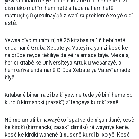
yew standard de yê. Labelê kitabê bînî, hemenêbî zî
qismêko muhîm hem hetê alfabe ra hem hetê
raştnuştiş û şuxulnayîşê ziwanî ra problemê xo yê cidî
estê.
Yewna çîyo muhîm zî, nê 25 kitaban ra 16 hebî hetê
endamanê Grûba Xebate ya Vateyî ra yan zî kesê ke
na grûbe reyde têkilîye de yê ra amade bîyê. Mesela,
her di kitabê ke Unîversîteya Artuklu weşanayê, bi
hemkarîya endamanê Grûba Xebate ya Vateyî amade
bîyê.
Kitabanê bînan ra zî belkî yew ne tede yê bînî heme xo
kurd û kirmanckî (zazakî) zî lehçeya kurdkî zanê.
Nê melumatî bi hawayêko îspatkerde nîşan danê, kesê
ke kirdkî (kirmanckî, zazakî, dimilkî) rê wayîrîye kenê,
kesê ke kirdkî wanenê û nusenê kurdî bi xo yê. Kesê