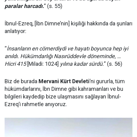
paralar harcadı.
” (s. 55)
İbnul-Ezreq, [İbn Dimne’nin] kişiliği hakkında da şunları
anlatıyor:
“
İnsanların en cömerdiydi ve hayatı boyunca hep iyi
anıldı. Hükümdarlığı Nasırüddevle döneminde, …
Hicri 415
[Miladi: 1024]
yılına kadar sürdü.
” (s. 56)
Biz de burada
Mervani Kürt Devleti
’ni gururla, tüm
hükümdarlarını, İbn Dimne gibi kahramanları ve bu
bilgileri kaydedip bize ulaşmasını sağlayan İbnul-
Ezreq’i rahmetle anıyoruz.