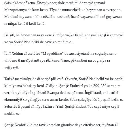
(wişka) dest pêkena. Ziwayîye ser, dolê merdimî dormeyê çemanê
Mezopotamya de kom beno. Tîya de munasebetê xo heywanan a aver şono.
Merdimî heywanan hîna nêzdî ra naskenê, înanê vaşweran, înanê goştweran
ra miqat kenê û kedî kenê.
Bê şik, nê heywanan ra yewere zî mîye ya, ke bi şit û peşmî û goşt û çermeyê
xo ya Şorişê Neolotîkî de cayê xo muhîm o.
Îbnî Xeldun zî eserê xo “Muqeddîme” de xususîyetanê na cografya ser o
vindeno û mezîyetanê aye rêz keno. Vano, pêxamberî na cografya ra
vejîyayê.
Tarîxê merdimîye de di şorişê pîlî estê. O verên, Şorişê Neolotîkî yo ke cor bi
kilmîye ma behsê ey kerd. O dîyin, Şorişê Endustrî yo ke 200-250 serran ra
ver, bi rayberîya Îngilîstanî Ewropa de dest pêkeno. Îngilîstanî, endustrî û
ekonomîyê xo çulagîye ser o awan kerdo. Seba çulagîye rês û peşmî lazim o.
Seba rês û peşmî zî mîye lazim a. Yanî, Şorişê Endustrî de cayê mîye xeylî
muhîm o.
Şorişê Neolotîkî dima tayê komelan giranîye daya citêrîye ser, tayênan zî