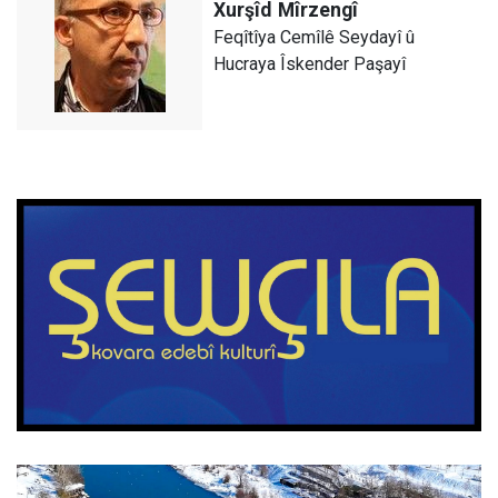
Xurşîd
Mîrzengî
Feqîtîya Cemîlê Seydayî û
Hucraya Îskender Paşayî