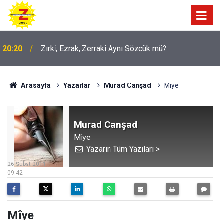
09:56
Ji Zilma Partîzanan Nimûneyeka Piçûk
Anasayfa
Yazarlar
Murad Canşad
Mîye
Murad Canşad
Mîye
Yazarın Tüm Yazıları >
26 Şubat 2011
09:42
Mîye