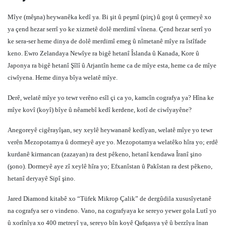
Mîye (mêşna) heywanêka kedî ya. Bi şit û peşmî (pirç) û goşt û çermeyê xo
ya çend hezar serrî yo ke xizmetê dolê merdimî vînena. Çend hezar serrî yo
ke sera-ser heme dinya de dolê merdimî emeg û nîmetanê mîye ra îstîfade
keno. Ewro Zelandaya Newîye ra bigê hetanî Îslanda û Kanada, Kore û
Japonya ra bigê hetanî Şîlî û Arjantîn heme ca de mîye esta, heme ca de mîye
ciwîyena. Heme dinya bîya welatê mîye.
Derê, welatê mîye yo tewr verêno esîl çi ca yo, kamcîn cografya ya? Hîna ke
mîye kovî (koyî) bîye û nêamebî kedî kerdene, kotî de ciwîyayêne?
Anegoreyê cigêrayîşan, sey xeylê heywananê kedîyan, welatê mîye yo tewr
verên Mezopotamya û dormeyê aye yo. Mezopotamya welatêko hîra yo; erdê
kurdanê kirmancan (zazayan) ra dest pêkeno, hetanî kendawa Îranî şino
(şono). Dormeyê aye zî xeylê hîra yo; Efxanîstan û Pakîstan ra dest pêkeno,
hetanî deryayê Sipî şino.
Jared Diamond kitabê xo “Tüfek Mikrop Çalik” de dergûdila xususîyetanê
na cografya ser o vindeno. Vano, na cografyaya ke sereyo yewer gola Lutî yo
û xorînîya xo 400 metreyî ya, sereyo bîn koyê Qafqasya yê û berzîya înan