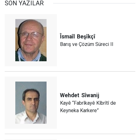
SON YAZILAR
Îsmaîl
Beşîkçî
Barış ve Çözüm Süreci II
Wehdet
Sîwanij
Kayê “Fabrîkayê Kîbrîtî de
Keyneka Karkere”