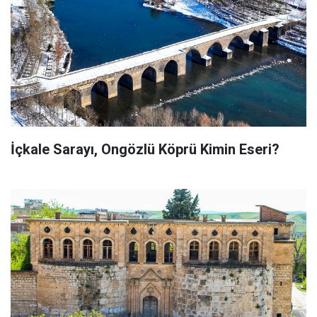
İçkale Sarayı, Ongözlü Köprü Kimin Eseri?