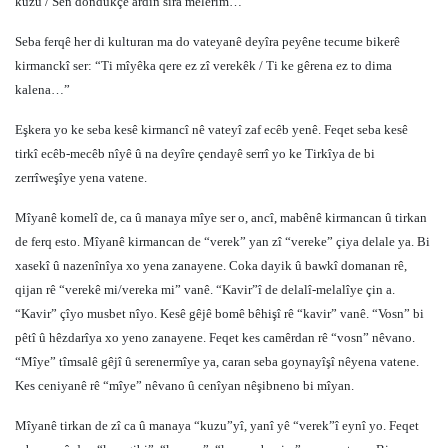
kuzu / Sen döndükçe ardın sıra melerim…”
Seba ferqê her di kulturan ma do vateyanê deyîra peyêne tecume bikerê
kirmanckî ser: “Ti mîyêka qere ez zî verekêk / Ti ke gêrena ez to dima
kalena…”
Eşkera yo ke seba kesê kirmancî nê vateyî zaf ecêb yenê. Feqet seba kesê
tirkî ecêb-mecêb nîyê û na deyîre çendayê serrî yo ke Tirkîya de bi
zerrîweşîye yena vatene.
Mîyanê komelî de, ca û manaya mîye ser o, ancî, mabênê kirmancan û tirkan
de ferq esto. Mîyanê kirmancan de “verek” yan zî “vereke” çiya delale ya. Bi
xasekî û nazenînîya xo yena zanayene. Coka dayik û bawkî domanan rê,
qijan rê “verekê mi/vereka mi” vanê. “Kavir”î de delalî-melalîye çin a.
“Kavir” çîyo musbet nîyo. Kesê gêjê bomê bêhişî rê “kavir” vanê. “Vosn” bi
pêtî û hêzdarîya xo yeno zanayene. Feqet kes camêrdan rê “vosn” nêvano.
“Mîye” tîmsalê gêjî û serenermîye ya, caran seba goynayîşî nêyena vatene.
Kes ceniyanê rê “mîye” nêvano û cenîyan nêşibneno bi mîyan.
Mîyanê tirkan de zî ca û manaya “kuzu”yî, yanî yê “verek”î eynî yo. Feqet