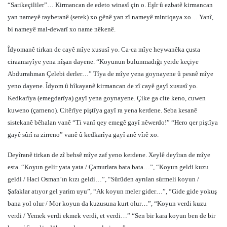
“Sarikeçililer”… Kirmancan de edeto winasî çin o. Eşîr û ezbatê kirmancan
yan nameyê rayberanê (serek) xo gênê yan zî nameyê mintiqaya xo… Yanî,
bi nameyê mal-dewarî xo name nêkenê.
Îdyomanê tirkan de cayê mîye xususî yo. Ca-ca mîye heywanêka çusta
ciraamayîye yena nîşan dayene. “Koyunun bulunmadığı yerde keçiye
Abdurrahman Çelebi derler…” Tîya de mîye yena goynayene û pesnê mîye
yeno dayene. Îdyom û hîkayanê kirmancan de zî cayê gayî xususî yo.
Kedkarîya (emegdarîya) gayî yena goynayene. Çike ga cite keno, cuwen
kuweno (çarneno). Citêrîye piştîya gayî ra yena kerdene. Seba kesanê
sistekanê bêhalan vanê “Ti vanî qey emegê gayî nêwerdo!” “Hero qer piştîya
gayê sûrî ra zirreno” vanê û kedkarîya gayî anê vîrê xo.
Deyîranê tirkan de zî behsê mîye zaf yeno kerdene. Xeylê deyîran de mîye
esta. “Koyun gelir yata yata / Çamurlara bata bata…”, “Koyun geldi kuzu
geldi / Haci Osman’ın kızı geldi…”, “Sürüden ayrılan sürmeli koyun /
Şafaklar atıyor gel yarim uyu”, “Ak koyun meler gider…”, “Gide gide yokuş
bana yol olur / Mor koyun da kuzusuna kurt olur…”, “Koyun verdi kuzu
verdi / Yemek verdi ekmek verdi, et verdi…” “Sen bir kara koyun ben de bir