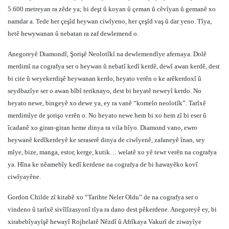
5.600 metreyan ra zêde ya; bi deşt û koyan û çeman û cêvîyan û gemanê xo
namdar a. Tede her çeşîd heywan ciwîyeno, her çeşîd vaş û dar yeno. Tîya,
hetê hewywanan û nebatan ra zaf dewlemend o.
Anegoreyê Diamondî, Şorişê Neolotîkî na dewlemendîye afernaya. Dolê
merdimî na cografya ser o heywan û nebatî kedî kerdê, dewî awan kerdê, dest
bi cite û weyekerdişê heywanan kerdo, heyato verên o ke arêkerdoxî û
seydbazîye ser o awan bîbî teriknayo, dest bi heyatê neweyî kerdo. No
heyato newe, bingeyê xo dewe ya, ey ra vanê “komelo neolotîk”. Tarîxê
merdimîye de şorişo verên o. No heyato newe hem bi xo hem zî bi eser û
îcadanê xo giran-giran heme dinya ra vila bîyo. Diamond vano, ewro
heywanê kedîkerdeyê ke seraserê dinya de ciwîyenê, zafaneyê înan, sey
mîye, bize, manga, estor, kerge, kutik… welatê xo yê tewr verên na cografya
ya. Hîna ke nêamebîy kedî kerdene na cografya de bi hawayêko kovî
ciwîyayêne.
Gordon Childe zî kitabê xo “Tarihte Neler Oldu” de na cografya ser o
vindeno û tarîxê sivîlîzasyonî tîya ra dano dest pêkerdene. Anegoreyê ey, bi
xirabebîyayîşê hewayî Rojhelatê Nêzdî û Afrîkaya Vakurî de ziwayîye