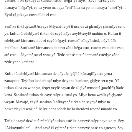
vatene… Nê çekuyî zî xususen seba “hêga”yî nîyê. “Zevî” ca-ca yeno
manaya “hêga”yî, ca-ca yeno manaya “erd”î, ca-ca yeno manaya “erazî”yî…
Eynî çî çekuya cuwenî de zî esto.
Senî ke tirkî qewmê Asyaya Mîyanêne yê û uca de zî giranîye şiwanîye ser o
ya, kultur û edebîyatê tirkan de cayê mîye xeylê-xeylê muhîm o. Kultur û
edebîyatê kirmancan de zî cayê hêgayî, cuwenî, nîreyî, sirsî, arêyî, ûêb.
muhîm o. Sanikanê kirmancan de tewr zêde hêga esto, cuwen esto, cite esta,
arê esto… Îdyomê xo zî wina yê. Tede behsê cite û termanê citêrîye zêde-
zêde yeno kerdene.
Kultur û edebîyatê kirmancan de mîye bi gêjî û kêmaqilîya xo yena
zanayene. Teşbîho ke derheqê mîye de yeno kerdene, gêjîye ser o yo. Yê
tirkan zî ca-ca wina yo, feqet xeylê cayan de zî çîyê musbetî (pozîtîfî) îfade
kena. Sanikanê tirkan de cayê mîye xususî yo. Mîye bena wesîleyê çîyanê
weşan. Mavajê, xeylê sanikan û hîkayanê tirkan de sayeyê mîye ra
heskerdeyî resenê pê. Mîye bena sebeb ke heskerdeyî resenê miradê xo.
Tarîx de tayê dewlet û mîrekîyê tirkan estê ke nameyê mîye nayo xo ra. Sey
“Akkoyunlular”… Ancî tayê êl-eşîranê tirkan nameyê pesê xo girewto. Sey