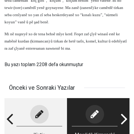
seba camêrdan “koç gibi”, “koçum”, “koçum benim” yeno vatene. Bi no
tewir (tore) camêrdî yenê goynayene. Ma zanê (zanenê) ke camêrdê tirkan
seba cenîyanê xo yan zî seba heskerdeyanê xo “kınalı kuzu”, “sürmeli
koyun” vanê û pê şad benê.
Mi nê nuşteyê xo de tena behsê mîye kerd. Feqet zaf çîyê winasî estê ke
mabênê kurdan (kirmancan) û tirkan de hetê tarîx, komel, kultur û edebîyatî
ra zaf çîyanê enteresanan nawnenê bi ma.
Bu yazı toplam 2208 defa okunmuştur
Önceki ve Sonraki Yazılar