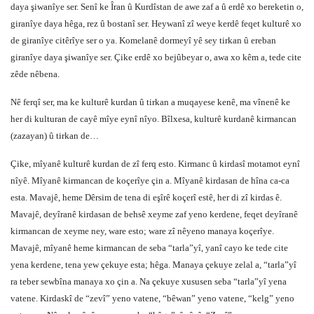
daya şiwanîye ser. Senî ke Îran û Kurdîstan de awe zaf a û erdê xo bereketin o,
giranîye daya hêga, rez û bostanî ser. Heywanî zî weye kerdê feqet kulturê xo
de giranîye citêrîye ser o ya. Komelanê dormeyî yê sey tirkan û ereban
giranîye daya şiwanîye ser. Çike erdê xo bejûbeyar o, awa xo kêm a, tede cite
zêde nêbena.
Nê ferqî ser, ma ke kulturê kurdan û tirkan a muqayese kenê, ma vînenê ke
her di kulturan de cayê mîye eynî nîyo. Bîlxesa, kulturê kurdanê kirmancan
(zazayan) û tirkan de…
Çike, mîyanê kulturê kurdan de zî ferq esto. Kirmanc û kirdasî motamot eynî
nîyê. Mîyanê kirmancan de koçerîye çin a. Mîyanê kirdasan de hîna ca-ca
esta. Mavajê, heme Dêrsim de tena di eşîrê koçerî estê, her di zî kirdas ê.
Mavajê, deyîranê kirdasan de behsê xeyme zaf yeno kerdene, feqet deyîranê
kirmancan de xeyme ney, ware esto; ware zî nêyeno manaya koçerîye.
Mavajê, mîyanê heme kirmancan de seba “tarla”yî, yanî cayo ke tede cite
yena kerdene, tena yew çekuye esta; hêga. Manaya çekuye zelal a, “tarla”yî
ra teber sewbîna manaya xo çin a. Na çekuye xususen seba “tarla”yî yena
vatene. Kirdaskî de “zevî” yeno vatene, “bêwan” yeno vatene, “kelg” yeno