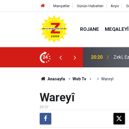
Manşetler
Günün Haberleri
Arşiv
S
ROJANE
MEQALEYÎ
20:20
Zırkî, 
24
09:56
Ji Zilm
Anasayfa
Web Tv
Wareyî
Wareyî
09:37