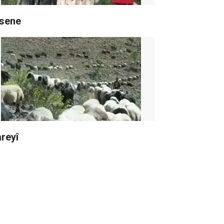
sene
reyî