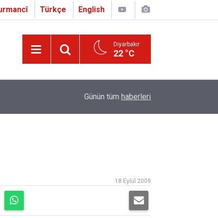
urmancî
Türkçe
English
Diyarbakır
22 °C
16:01
Çapo 3. o Hîrakerde yê Ferhengê Zazakî-Tirkî V
Günün tüm
haberleri
18 Eylül 2009