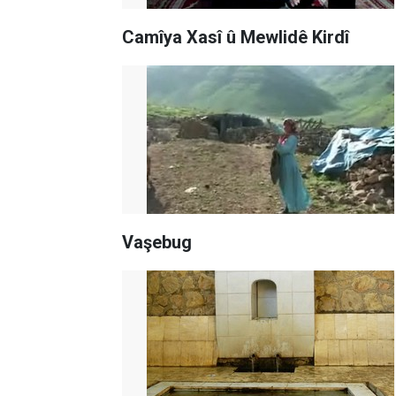
Camîya Xasî û Mewlidê Kirdî
Vaşebug