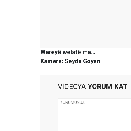
Wareyê welatê ma...
Kamera: Seyda Goyan
VİDEOYA
YORUM KAT