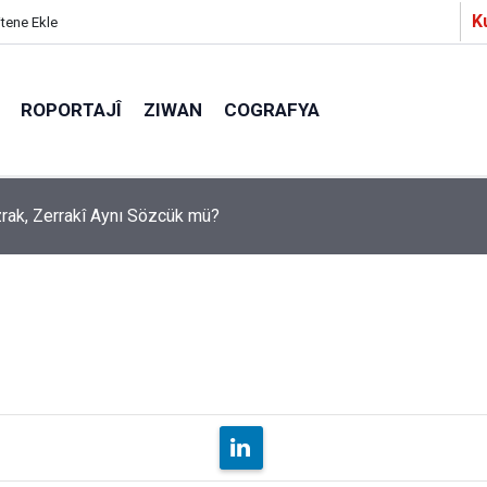
K
itene Ekle
ROPORTAJÎ
ZIWAN
COGRAFYA
Ezrak, Zerrakî Aynı Sözcük mü?
a Partîzanan Nimûneyeka Piçûk