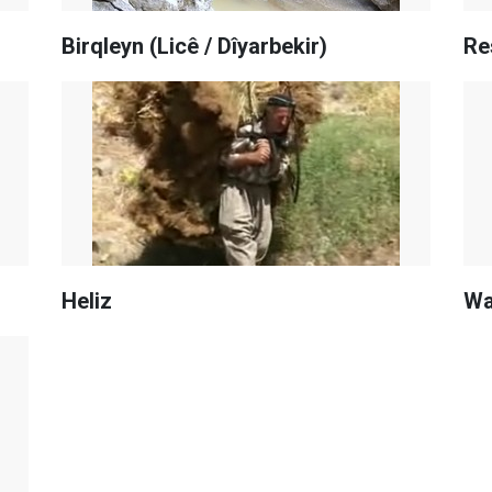
Birqleyn (Licê / Dîyarbekir)
Re
Heliz
Wa