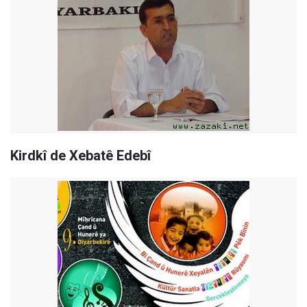
Kirdkî de Xebatê Edebî