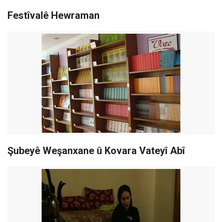
Festîvalê Hewraman
Şubeyê Weşanxane û Kovara Vateyî Abî