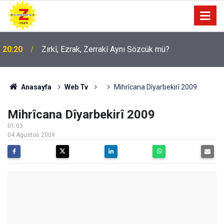
20:20
Zırkî, Ezrak, Zerrakî Aynı Sözcük mü?
09:56
Ji Zilma Partîzanan Nimûneyeka Piçûk
Anasayfa
Web Tv
Mihrîcana Dîyarbekirî 2009
Mihrîcana Dîyarbekirî 2009
01:03
04 Ağustos 2009