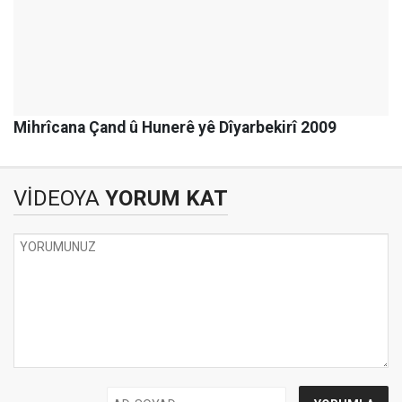
Mihrîcana Çand û Hunerê yê Dîyarbekirî 2009
VİDEOYA
YORUM KAT