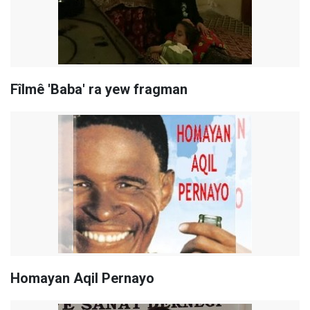
Fîlmê 'Baba' ra yew fragman
Homayan Aqil Pernayo