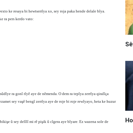
exto ke resaya bi hewtserrîya xo, sey roja paka hende delale bîya.
ke ra pers kerdo vato:
Sê
sûdîye ra gonî rîyê aye de nêmenda. O dem ra tepîya zerrîya qiralîça
zamet sey vaşê bengî zerrîya aye de roje bi roje rewîyayo, heta ke huzur
Hop
bikişe û sey delîlî mi rê pişik û cîgera aye bîyare. Ez wazena sole de