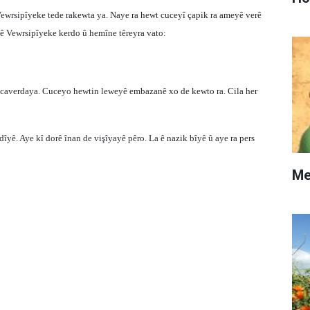
ewrsipîyeke tede rakewta ya. Naye ra hewt cuceyî çapik ra ameyê verê
îtê Vewrsipîyeke kerdo û hemîne têreyra vato:
de caverdaya. Cuceyo hewtin leweyê embazanê xo de kewto ra. Cila her
îyê. Aye kî dorê înan de vişîyayê pêro. La ê nazik bîyê û aye ra pers
Me