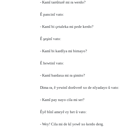
- Kamî tarrûturê mi ra werdo?
Ê pancinî vato:
- Kamî bi çetaleka mi pede kerdo?
Ê şeşinî vato:
- Kamî bi kardîya mi birnayo?
Ê hewtinî vato:
- Kamî bardaxa mi ra şimito?
Dima ra, ê yewinî dorûverê xo de nîyadayo û vato:
- Kamî pay nayo cila mi ser?
Êyê bînî ameyê ey het û vato:
- Wey! Cila mi de kî yewê xo kerdo derg.