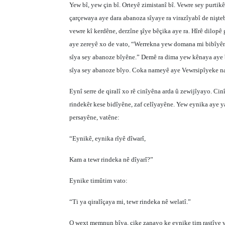
Yew bî, yew çin bî. Orteyê zimistanî bî. Vewre sey purti
çarçewaya aye dara abanoza sîyaye ra virazîyabî de nişte
vewre kî kerdêne, derzîne şîye bêçika aye ra. Hîrê dilopê 
aye zereyê xo de vato, “Werrekna yew domana mi bibîyêne,
sîya sey abanoze bîyêne.” Demê ra dima yew kênaya aye bî
sîya sey abanoze bîyo. Coka nameyê aye Vewrsipîyeke nay
Eynî serre de qiralî xo rê cinîyêna arda û zewijîyayo. Cinî
rindekêr kese bidîyêne, zaf celîyayêne. Yew eynika aye ya
persayêne, vatêne:
“Eynikê, eynika rîyê dîwarî,
Kam a tewr rindeka nê dîyarî?”
Eynike timûtim vato:
“Ti ya qiralîçaya mi, tewr rindeka nê welatî.”
O wext memnun bîya, çike zanayo ke eynike tim rastîye 