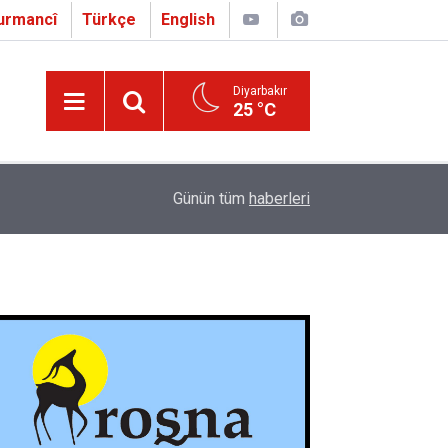
urmancî
Türkçe
English
Diyarbakır
25 °C
16:01
Çapo 3. o Hîrakerde yê Ferhengê Zazakî-Tirkî V
Günün tüm
haberleri