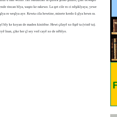
ende rincan bîya, waşto ke rakewo. La qet cile ro ci nêşikîyaya; yewe
şîya ro weşîya aye. Kewta cila hewtine, minete kerdo û şîya hewn ra.
î bîy ke koyan de maden kinitêne. Hewt çilayê xo fiştê ta (vistê ta).
yê înan, çike her çî sey verî cayê xo de nêbîyo.