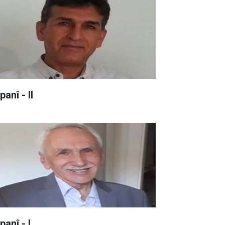
anî - II
panî - I