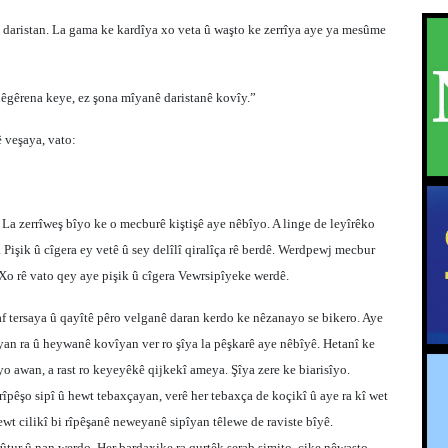
 daristan. La gama ke kardîya xo veta û waşto ke zerrîya aye ya mesûme
êgêrena keye, ez şona mîyanê daristanê kovîy.”
 veşaya, vato:
a zerrîweş bîyo ke o mecburê kiştişê aye nêbîyo. A linge de leyîrêko
 Pişik û cîgera ey vetê û sey delîlî qiralîça rê berdê. Werdpewj mecbur
 Xo rê vato qey aye pişik û cîgera Vewrsipîyeke werdê.
f tersaya û qayîtê pêro velganê daran kerdo ke nêzanayo se bikero. Aye
yan ra û heywanê kovîyan ver ro şîya la pêşkarê aye nêbîyê. Hetanî ke
yo awan, a rast ro keyeyêkê qijkekî ameya. Şîya zere ke biarisîyo.
rîpêşo sipî û hewt tebaxçayan, verê her tebaxça de koçikî û aye ra kî wet
ewt cilikî bi rîpêşanê neweyanê sipîyan têlewe de raviste bîyê.
rûtur û nan werdo. Her bardaxike ra qurtêk şerab şimito, çike nêwaşto