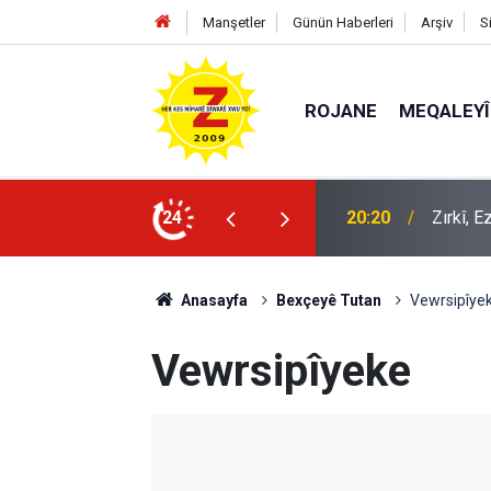
Manşetler
Günün Haberleri
Arşiv
S
ROJANE
MEQALEYÎ
k mü?
24
09:56
Ji Zilm
Anasayfa
Bexçeyê Tutan
Vewrsipîye
Vewrsipîyeke