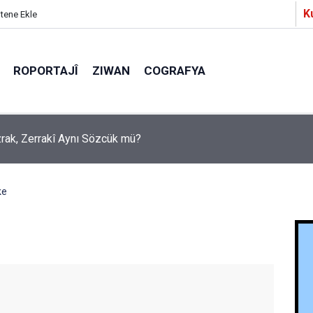
K
itene Ekle
ROPORTAJÎ
ZIWAN
COGRAFYA
a Partîzanan Nimûneyeka Piçûk
ke