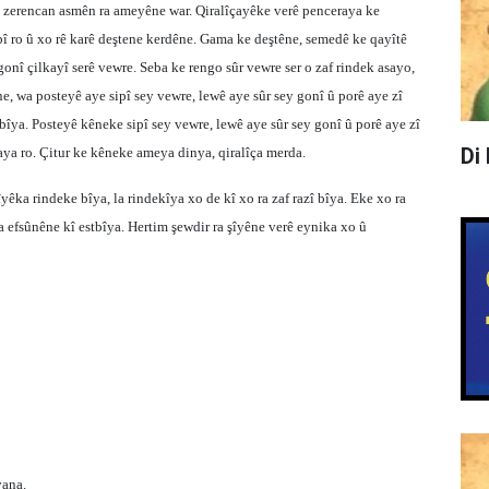
kê zerencan asmên ra ameyêne war. Qiralîçayêke verê penceraya ke
bî ro û xo rê karê deştene kerdêne. Gama ke deştêne, semedê ke qayîtê
gonî çilkayî serê vewre. Seba ke rengo sûr vewre ser o zaf rindek asayo,
 wa posteyê aye sipî sey vewre, lewê aye sûr sey gonî û porê aye zî
ya. Posteyê kêneke sipî sey vewre, lewê aye sûr sey gonî û porê aye zî
Di
a ro. Çitur ke kêneke ameya dinya, qiralîça merda.
yêka rindeke bîya, la rindekîya xo de kî xo ra zaf razî bîya. Eke xo ra
 efsûnêne kî estbîya. Hertim şewdir ra şîyêne verê eynika xo û
vana.