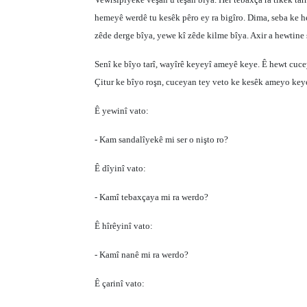
hemeyê werdê tu kesêk pêro ey ra bigîro. Dima, seba ke h
zêde derge bîya, yewe kî zêde kilme bîya. Axir a hewtine 
Senî ke bîyo tarî, wayîrê keyeyî ameyê keye. Ê hewt cucey
Çitur ke bîyo roşn, cuceyan tey veto ke kesêk ameyo keye
Ê yewinî vato:
- Kam sandalîyekê mi ser o nişto ro?
Ê dîyinî vato:
- Kamî tebaxçaya mi ra werdo?
Ê hîrêyinî vato:
- Kamî nanê mi ra werdo?
Ê çarinî vato: