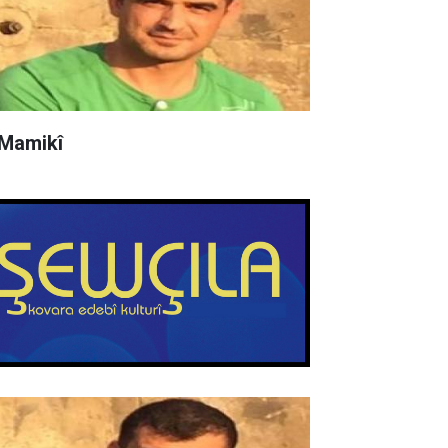
 Mamikî