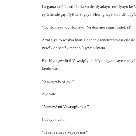
La gama ke ê hewtinî cila xo de nîyadayo, ewnîyayo ke V
ey û hende şaş bîyê ke zirçayê. Hewt çilayê xo ardê, qay
“Oy Homayo, oy Homayo! Na domane çiqas rindek a!”
A zaf şîya ro weşîya înan. La înan a ranêurznaya û cile 
yewêk de saetêk mendo û şewe vîyarta.
Eke bîyo şewdir û Vewrsipîyeke bîya hişyare, aye cuceyî d
kerdo vato:
“Nameyê to çi yo?”
Aye vato:
“Nameyê mi Vewrsipîyek a.”
Cuceyan vato:
“Ti senî ameya keyeyê ma?”