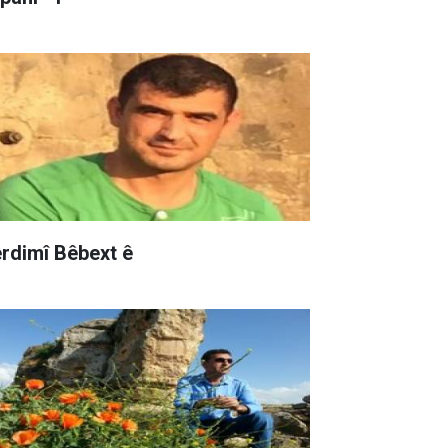
rdimî Bêbext ê