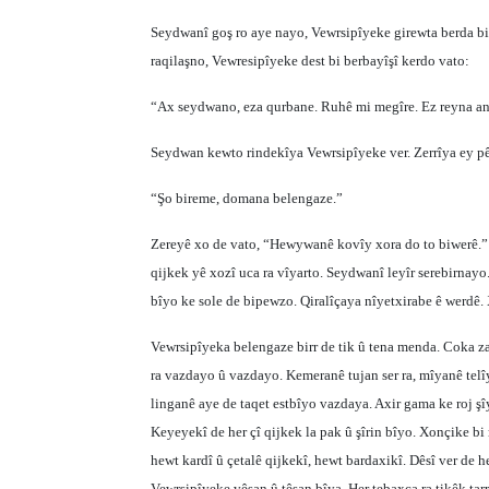
Seydwanî goş ro aye nayo, Vewrsipîyeke girewta berda bi
raqilaşno, Vewresipîyeke dest bi berbayîşî kerdo vato:
“Ax seydwano, eza qurbane. Ruhê mi megîre. Ez reyna an
Seydwan kewto rindekîya Vewrsipîyeke ver. Zerrîya ey pê
“Şo bireme, domana belengaze.”
Zereyê xo de vato, “Hewywanê kovîy xora do to biwerê.” L
qijkek yê xozî uca ra vîyarto. Seydwanî leyîr serebirnayo.
bîyo ke sole de bipewzo. Qiralîçaya nîyetxirabe ê werdê.
Vewrsipîyeka belengaze birr de tik û tena menda. Coka za
ra vazdayo û vazdayo. Kemeranê tujan ser ra, mîyanê telî
linganê aye de taqet estbîyo vazdaya. Axir gama ke roj şî
Keyeyekî de her çî qijkek la pak û şîrin bîyo. Xonçike bi 
hewt kardî û çetalê qijkekî, hewt bardaxikî. Dêsî ver de h
Vewrsipîyeke vêşan û têşan bîya. Her tebaxça ra tikêk tar