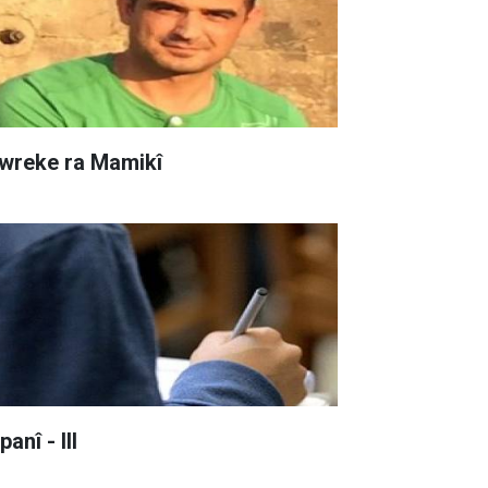
wreke ra Mamikî
anî - III