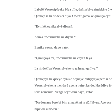
Labelê Vewresipîyeke bîya pîle, daîma bîya rindekêre û w
Qiralîça ra kî rindekêr bîya. O wext gama ke qiralîça eyni
“Eynikê, eynika rîyê dîwarî,
Kam a tewr rindeka nê dîyarî?”
Eynike cewab dayo vato:
“Qiralîçaya mi, tewr rindeka nê cayan ti ya.
La rindekîya Vewrsipîyeke to ra hezar qatî ya.”
Qiralîçaya ke qiseyê eynike heşnayê, vilişîyaya pêro û he
Vewrsipîyeke ra menda û aye ra nefret kerdo. Hesûdîye û e
tede nêmendo. Venga seydwanî dayo, vato:
“Na domane bere bi birr, çimanê mi ra dûrî fîyne. Aye uca 
bipewzî û biwerî.”