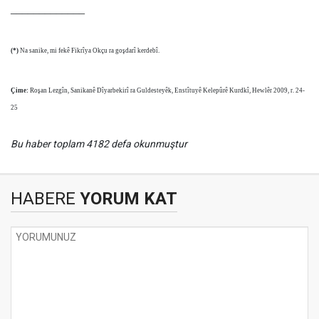
_____________
(*)
Na sanike, mi fekê Fikrîya Okçu ra goşdarî kerdebî.
Çime:
Roşan Lezgîn, Sanikanê Dîyarbekirî ra Guldesteyêk, Enstîtuyê Kelepûrê Kurdkî, Hewlêr 2009, r. 24-
25
Bu haber toplam 4182 defa okunmuştur
HABERE
YORUM KAT