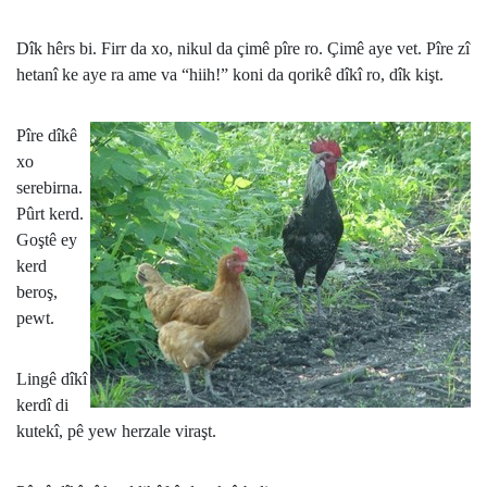
Dîk hêrs bi. Firr da xo, nikul da çimê pîre ro. Çimê aye vet. Pîre zî
hetanî ke aye ra ame va “hiih!” koni da qorikê dîkî ro, dîk kişt.
Pîre dîkê
xo
serebirna.
Pûrt kerd.
Goştê ey
kerd
beroş,
pewt.
Lingê dîkî
kerdî di
kutekî, pê yew herzale viraşt.