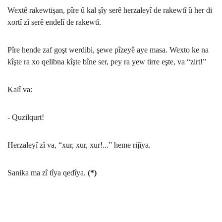
Wextê rakewtişan, pîre û kal şîy serê herzaleyî de rakewtî û her di
xortî zî serê endelî de rakewtî.
Pîre hende zaf goşt werdibi, şewe pîzeyê aye masa. Wexto ke na
kîşte ra xo qelibna kîşte bîne ser, pey ra yew tirre eşte, va “zirt!”
Kalî va:
- Quzilqurt!
Herzaleyî zî va, “xur, xur, xur!...” heme rijîya.
Sanika ma zî tîya qedîya.
(*)