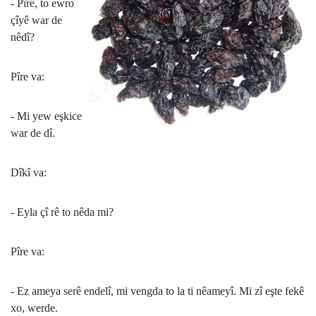
- Pîrê, to ewro
çîyê war de
nêdî?
Pîre va:
- Mi yew eşkice
war de dî.
Dîkî va:
- Eyla çî rê to nêda mi?
Pîre va:
- Ez ameya serê endelî, mi vengda to la ti nêameyî. Mi zî eşte fekê
xo, werde.