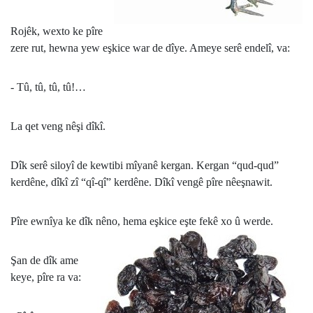
Rojêk, wexto ke pîre
zere rut, hewna yew eşkice war de dîye. Ameye serê endelî, va:
- Tû, tû, tû, tû!…
La qet veng nêşi dîkî.
Dîk serê siloyî de kewtibi mîyanê kergan. Kergan “qud-qud”
kerdêne, dîkî zî “qî-qî” kerdêne. Dîkî vengê pîre nêeşnawit.
Pîre ewnîya ke dîk nêno, hema eşkice eşte fekê xo û werde.
Şan de dîk ame
keye, pîre ra va: