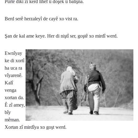
Pûrtê dîkî zî kerd lihêf û doşek û balişna.
Berd serê herzaleyî de cayê xo vist ra.
Şan de kal ame keye. Her di niştî ser, goştê xo mirdî werd.
Ewnîyay
ke di xortî
ha uca ra
vîyarenê.
Kalî
venga
xortan da.
Ê zî amey,
bîy
mêman.
Xortan zî mirdîya xo goşt werd.