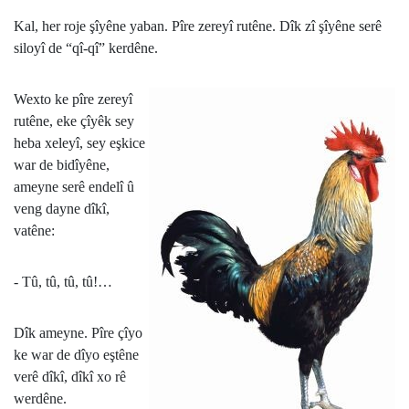
Kal, her roje şîyêne yaban. Pîre zereyî rutêne. Dîk zî şîyêne serê
siloyî de “qî-qî” kerdêne.
Wexto ke pîre zereyî
rutêne, eke çîyêk sey
heba xeleyî, sey eşkice
war de bidîyêne,
ameyne serê endelî û
veng dayne dîkî,
vatêne:
- Tû, tû, tû, tû!…
Dîk ameyne. Pîre çîyo
ke war de dîyo eştêne
verê dîkî, dîkî xo rê
werdêne.