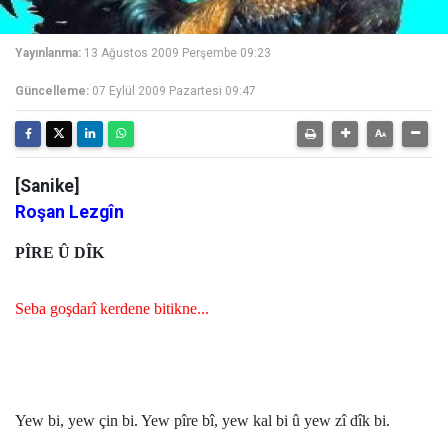
Yayınlanma:
13 Ağustos 2009 Perşembe 09:23
Güncelleme:
07 Eylül 2009 Pazartesi 09:47
[Sanike]
Roşan Lezgîn
PÎRE Û DÎK
Seba goşdarî kerdene bitikne...
Yew bi, yew çin bi. Yew pîre bî, yew kal bi û yew zî dîk bi.