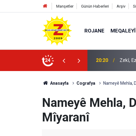
Manşetler
Günün Haberleri
Arşiv
S
ROJANE
MEQALEYÎ
20:20
Zırkî, 
24
09:56
Ji Zilm
Anasayfa
Cografya
Nameyê Mehla, D
Nameyê Mehla, 
Mîyaranî