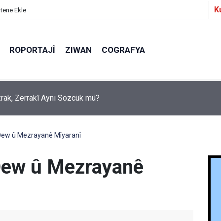
K
itene Ekle
ROPORTAJÎ
ZIWAN
COGRAFYA
Ezrak, Zerrakî Aynı Sözcük mü?
a Partîzanan Nimûneyeka Piçûk
ew û Mezrayanê Mîyaranî
Dew û Mezrayanê