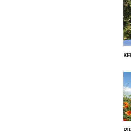
KE
PI