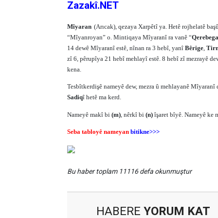
Zazakî.NET
Mîyaran
(Arıcak), qezaya Xarpêtî ya. Hetê rojhelatê ba
“Mîyanroyan” o. Mintiqaya Mîyaranî ra vanê “
Qerebeg
14 dewê Mîyaranî estê, nînan ra 3 hebî, yanî
Bêrige
,
Tir
zî 6, pêrupîya 21 hebî mehlayî estê. 8 hebî zî mezrayê de
kena.
Tesbîtkerdişê nameyê dew, mezra û mehlayanê Mîyaranî
Sadiq
î hetê ma kerd.
Nameyê makî bi
(m)
, nêrkî bi
(n)
îşaret bîyê. Nameyê ke 
Seba tabloyê nameyan
bitikne>>>
Bu haber toplam 11116 defa okunmuştur
HABERE
YORUM KAT