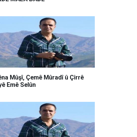
êna Mûşî, Çemê Mûradî û Çirrê
yê Emê Selûn