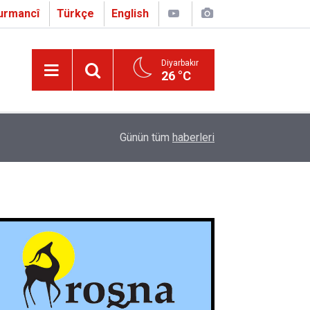
urmancî
Türkçe
English
Diyarbakır
26 °C
16:01
Çapo 3. o Hîrakerde yê Ferhengê Zazakî-Tirkî V
Günün tüm
haberleri