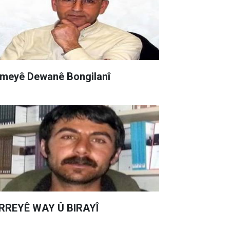
meyê Dewanê Bongilanî
RREYÊ WAY Û BIRAYÎ