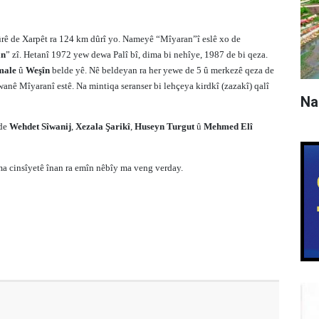
şûrê de Xarpêt ra 124 km dûrî yo. Nameyê “Mîyaran”î eslê xo de
an
” zî. Hetanî 1972 yew dewa Palî bî, dima bi nehîye, 1987 de bi qeza.
male
û
Weşîn
belde yê. Nê beldeyan ra her yewe de 5 û merkezê qeza de
wanê Mîyaranî estê. Na mintiqa seranser bi lehçeya kirdkî (zazakî) qalî
Na
 de
Wehdet Sîwanij
,
Xezala Şarikî
,
Huseyn Turgut
û
Mehmed Elî
ma cinsîyetê înan ra emîn nêbîy ma veng verday.